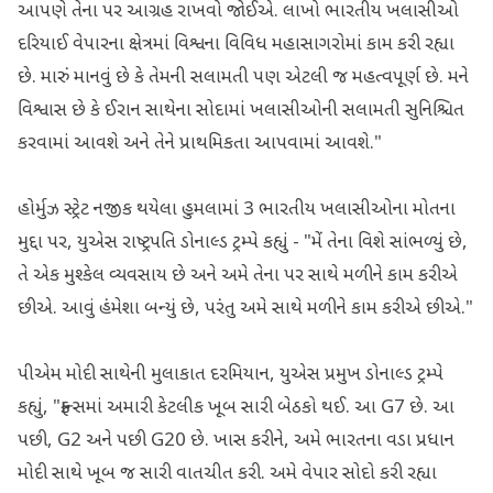
આપણે તેના પર આગ્રહ રાખવો જોઈએ. લાખો ભારતીય ખલાસીઓ
દરિયાઈ વેપારના ક્ષેત્રમાં વિશ્વના વિવિધ મહાસાગરોમાં કામ કરી રહ્યા
છે. મારું માનવું છે કે તેમની સલામતી પણ એટલી જ મહત્વપૂર્ણ છે. મને
વિશ્વાસ છે કે ઈરાન સાથેના સોદામાં ખલાસીઓની સલામતી સુનિશ્ચિત
કરવામાં આવશે અને તેને પ્રાથમિકતા આપવામાં આવશે."
હોર્મુઝ સ્ટ્રેટ નજીક થયેલા હુમલામાં 3 ભારતીય ખલાસીઓના મોતના
મુદ્દા પર, યુએસ રાષ્ટ્રપતિ ડોનાલ્ડ ટ્રમ્પે કહ્યું - "મેં તેના વિશે સાંભળ્યું છે,
તે એક મુશ્કેલ વ્યવસાય છે અને અમે તેના પર સાથે મળીને કામ કરીએ
છીએ. આવું હંમેશા બન્યું છે, પરંતુ અમે સાથે મળીને કામ કરીએ છીએ."
પીએમ મોદી સાથેની મુલાકાત દરમિયાન, યુએસ પ્રમુખ ડોનાલ્ડ ટ્રમ્પે
કહ્યું, "ફ્રાન્સમાં અમારી કેટલીક ખૂબ સારી બેઠકો થઈ. આ G7 છે. આ
પછી, G2 અને પછી G20 છે. ખાસ કરીને, અમે ભારતના વડા પ્રધાન
મોદી સાથે ખૂબ જ સારી વાતચીત કરી. અમે વેપાર સોદો કરી રહ્યા