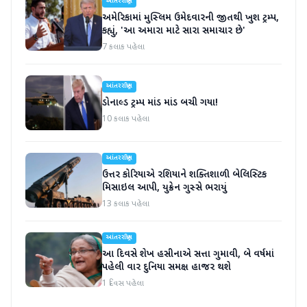
આંતરરાષ્ટ્રીય
અમેરિકામાં મુસ્લિમ ઉમેદવારની જીતથી ખુશ ટ્રમ્પ,
કહ્યું, 'આ અમારા માટે સારા સમાચાર છે'
7 કલાક પહેલા
આંતરરાષ્ટ્રીય
ડોનાલ્ડ ટ્રમ્પ માંડ માંડ બચી ગયા!
10 કલાક પહેલા
આંતરરાષ્ટ્રીય
ઉત્તર કોરિયાએ રશિયાને શક્તિશાળી બેલિસ્ટિક
મિસાઇલ આપી, યુક્રેન ગુસ્સે ભરાયું
13 કલાક પહેલા
આંતરરાષ્ટ્રીય
આ દિવસે શેખ હસીનાએ સત્તા ગુમાવી, બે વર્ષમાં
પહેલી વાર દુનિયા સમક્ષ હાજર થશે
1 દિવસ પહેલા