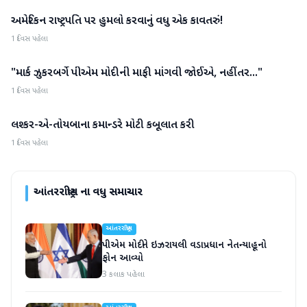
અમેરિકન રાષ્ટ્રપતિ પર હુમલો કરવાનું વધુ એક કાવતરું!
આંતરરાષ્ટ્રીય
1 દિવસ પહેલા
"માર્ક ઝુકરબર્ગે પીએમ મોદીની માફી માંગવી જોઈએ, નહીંતર..."
આંતરરાષ્ટ્રીય
1 દિવસ પહેલા
લશ્કર-એ-તોયબાના કમાન્ડરે મોટી કબૂલાત કરી
આંતરરાષ્ટ્રીય
1 દિવસ પહેલા
આંતરરાષ્ટ્રીય
ના વધુ સમાચાર
આંતરરાષ્ટ્રીય
પીએમ મોદીને ઇઝરાયલી વડાપ્રધાન નેતન્યાહૂનો
ફોન આવ્યો
3 કલાક પહેલા