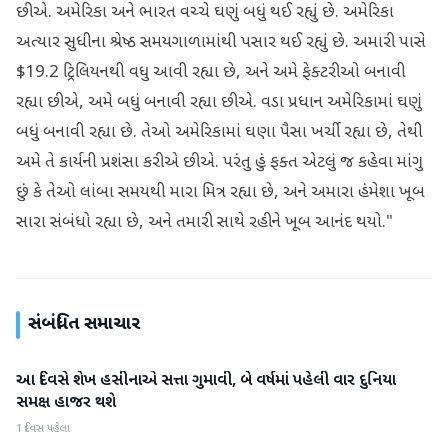
છીએ. અમેરિકા અને ભારત વચ્ચે ઘણું બધું થઈ રહ્યું છે. અમેરિકા
અત્યાર સુધીના શ્રેષ્ઠ સમયગાળામાંથી પસાર થઈ રહ્યું છે. અમારી પાસે
$19.2 ટ્રિલિયનથી વધુ આવી રહ્યા છે, અને અમે ફેક્ટરીઓ બનાવી
રહ્યા છીએ, અમે બધું બનાવી રહ્યા છીએ. વડા પ્રધાન અમેરિકામાં ઘણું
બધું બનાવી રહ્યા છે. તેઓ અમેરિકામાં ઘણા પૈસા ખર્ચી રહ્યા છે, તેથી
અમે તે કાર્યની પ્રશંસા કરીએ છીએ. પરંતુ હું ફક્ત એટલું જ કહેવા માંગુ
છું કે તેઓ લાંબા સમયથી મારા મિત્ર રહ્યા છે, અને અમારા હંમેશા ખૂબ
સારા સંબંધો રહ્યા છે, અને તમારી સાથે રહીને ખૂબ આનંદ થયો."
સંબંધિત સમાચાર
આ દિવસે શેખ હસીનાએ સત્તા ગુમાવી, બે વર્ષમાં પહેલી વાર દુનિયા
આંતરરાષ્ટ્રીય
સમક્ષ હાજર થશે
1 દિવસ પહેલા