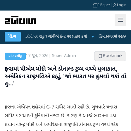
E-Paper
|
Login
ોપો પર રાહુલ ગાંધીએ કેન્દ્ર પર પ્રહાર કર્યા
બ્રેકિંગ
●
હિંમતનગરમાં રહસ્યમય વાયરસ કે ચા
17 જૂન, 2026
|
Super Admin
Bookmark
આંતરરાષ્ટ્રીય
ફ્રાન્સમાં પીએમ મોદી અને ડોનાલ્ડ ટ્રમ્પ વચ્ચે મુલાકાત,
અમેરિકન રાષ્ટ્રપતિએ કહ્યું, 'જો ભારત પર હુમલો થશે તો
હું...'
ફ્રાન્સના એવિયન શહેરમાં G-7 સમિટ ચાલી રહી છે. બુધવારે થનારા
સમિટ પર આખી દુનિયાની નજર છે. કારણ કે આજે ભારતના વડા
પ્રધાન નરેન્દ્ર મોદી અને અમેરિકાના રાષ્ટ્રપતિ ડોનાલ્ડ ટ્રમ્પ વચ્ચે એક