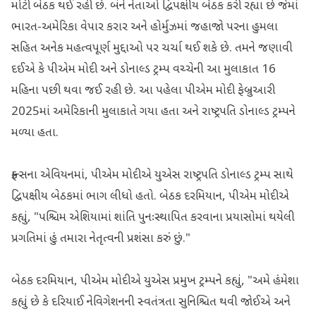
મોટી બેઠક થઈ રહી છે. બંને નેતાઓ દ્વિપક્ષીય બેઠક કરી રહ્યા છે જેમાં
ભારત-અમેરિકા વેપાર કરાર અને હોર્મુઝમાં જહાજો પરના હુમલા
સહિત અનેક મહત્વપૂર્ણ મુદ્દાઓ પર ચર્ચા થઈ શકે છે. તમને જણાવી
દઈએ કે પીએમ મોદી અને ડોનાલ્ડ ટ્રમ્પ વચ્ચેની આ મુલાકાત 16
મહિના પછી થવા જઈ રહી છે. આ પહેલા પીએમ મોદી ફેબ્રુઆરી
2025માં અમેરિકાની મુલાકાતે ગયા હતા અને રાષ્ટ્રપતિ ડોનાલ્ડ ટ્રમ્પને
મળ્યા હતા.
ફ્રાન્સના એવિયનમાં, પીએમ મોદીએ યુએસ રાષ્ટ્રપતિ ડોનાલ્ડ ટ્રમ્પ સાથે
દ્વિપક્ષીય બેઠકમાં ભાગ લીધો હતો. બેઠક દરમિયાન, પીએમ મોદીએ
કહ્યું, "પશ્ચિમ એશિયામાં શાંતિ પુનઃસ્થાપિત કરવાના પ્રયાસોમાં થયેલી
પ્રગતિમાં હું તમારા નેતૃત્વની પ્રશંસા કરું છું."
બેઠક દરમિયાન, પીએમ મોદીએ યુએસ પ્રમુખ ટ્રમ્પને કહ્યું, "અમે હંમેશા
કહ્યું છે કે દરિયાઈ નેવિગેશનની સ્વતંત્રતા સુનિશ્ચિત થવી જોઈએ અને