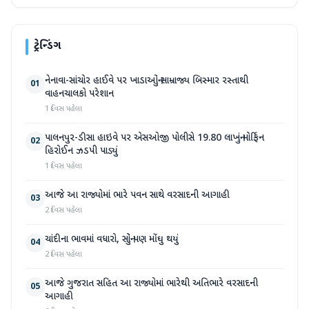
ટ્રેન્ડિંગ
નેનાવા-સાંચોર હાઈવે પર ખાડાઓનું સામ્રાજ્ય બિસ્માર રસ્તાથી
01
વાહનચાલકો પરેશાન
1 દિવસ પહેલા
પાલનપુર-ડીસા હાઇવે પર એસઓજી પોલીસે 19.80 લાખનું મોર્ફિન
02
હિરોઈન ઝડપી પાડ્યું
1 દિવસ પહેલા
આજે આ રાજ્યોમાં ભારે પવન સાથે વરસાદની આગાહી
03
2 દિવસ પહેલા
ચાંદીના ભાવમાં વધારો, સોનું પણ મોંઘુ થયું
04
2 દિવસ પહેલા
આજે ગુજરાત સહિત આ રાજ્યોમાં ભારેથી અતિભારે વરસાદની
05
આગાહી