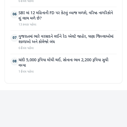
6 દિવસ પહેલા
SBI માં 12 મહિનાની FD પર કેટલું વ્યાજ મળશે, વરિષ્ઠ નાગરિકોને
06
શું લાભ મળે છે?
13 કલાક પહેલા
ગુજરાતમાં ભારે વરસાદને લઈને રેડ એલર્ટ જાહેર, ઘણા જિલ્લાઓમાં
07
શાળાઓ અને કોલેજો બંધ
6 દિવસ પહેલા
ચાંદી 5,000 રૂપિયા મોંઘી થઈ, સોનાના ભાવ 2,200 રૂપિયા સુધી
08
વધ્યા
1 દિવસ પહેલા