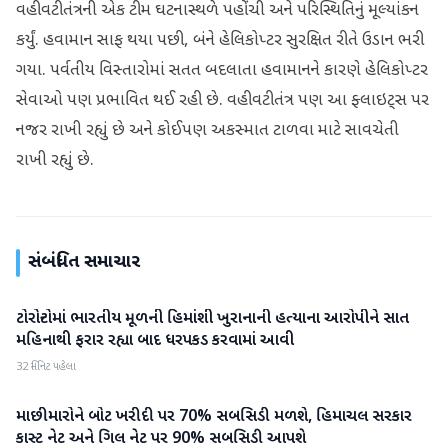
વહીવટીતંત્રની એક ટીમ ઘટનાસ્થળે પહોંચી અને પરિસ્થિતિનું મૂલ્યાંકન
કર્યું. હવામાન સાફ થયા પછી, બંને હેલિકોપ્ટર સુરક્ષિત રીતે ઉડાન ભરી
ગયા. પર્વતીય વિસ્તારોમાં સતત બદલાતા હવામાનને કારણે હેલિકોપ્ટર
સેવાઓ પણ પ્રભાવિત થઈ રહી છે. વહીવટીતંત્ર પણ આ ફ્લાઇટ્સ પર
નજર રાખી રહ્યું છે અને કોઈપણ અકસ્માત ટાળવા માટે સાવચેતી
રાખી રહ્યું છે.
સંબંધિત સમાચાર
ટોરોન્ટોમાં ભારતીય મૂળની હિમાંશી ખુરાનાની હત્યાના આરોપીને સાત
રાષ્ટ્રીય
મહિનાથી ફરાર રહ્યા બાદ ધરપકડ કરવામાં આવી
32 મિનિટ પહેલા
માછીમારોને બોટ ખરીદી પર 70% સબસિડી મળશે, હિમાચલ સરકાર
રાષ્ટ્રીય
કાસ્ટ નેટ અને ગિલ નેટ પર 90% સબસિડી આપશે