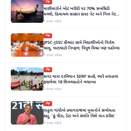
રાષ્ટ્રીય
માછીમારોને બોટ ખરીદી પર 70% સબસિડી
મળશે, હિમાચલ સરકાર કાસ્ટ નેટ અને ગિલ નેટ
પર 90% સબસિડી આપશે
1 કલાક પહેલા
રાષ્ટ્રીય
JPSC-JSSC કૌભાંડ સામે વિદ્યાર્થીઓનો વિરોધ
ચાલુ, વાટાઘાટો નિષ્ફળ; પિયુષ મિશ્રા પણ પહોંચ્યા
1 કલાક પહેલા
રાષ્ટ્રીય
કાવડ યાત્રા દરમિયાન SDRF સતર્ક, ભારે પ્રવાહમાં
ફસાયેલા 18 શિવભક્તોને બચાવ્યા
2 કલાક પહેલા
રાષ્ટ્રીય
રાહુલ ગાંધીએ પ્રયાગરાજમાં યુવાનોને સંબોધતા
કહ્યું, 'હું પીડા, ડેટા અને સંપત્તિ વિશે વાત કરીશ'
2 કલાક પહેલા