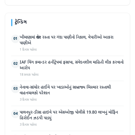
ટ્રેન્ડિંગ
ખીમાણામાં જાહેર રસ્તા પર ગંદા પાણીનો નિકાલ, વેપારીઓ આકરા
01
પાણીએ
1 દિવસ પહેલા
IAF વિંગ કમાન્ડર હનીટ્રેપમાં ફસાયા, સંવેદનશીલ માહિતી લીક કરવાનો
02
આરોપ
18 કલાક પહેલા
નેનાવા-સાંચોર હાઈવે પર ખાડાઓનું સામ્રાજ્ય બિસ્માર રસ્તાથી
03
વાહનચાલકો પરેશાન
3 દિવસ પહેલા
પાલનપુર-ડીસા હાઇવે પર એસઓજી પોલીસે 19.80 લાખનું મોર્ફિન
04
હિરોઈન ઝડપી પાડ્યું
3 દિવસ પહેલા