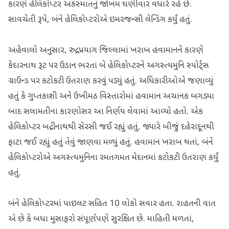
કારણે હેલિકોપ્ટર અકસ્માતનું જોખમ ઘણીવાર વધારે રહે છે.
સાવચેતી રૂપે, બંને હેલિકોપ્ટરોએ ઇમરજન્સી લેન્ડિંગ કર્યું હતું.
અહેવાલો અનુસાર, રુદ્રપ્રયાગ જિલ્લામાં ખરાબ હવામાનને કારણે
કેદારનાથ રૂટ પર ઉડાન ભરતા બે હેલિકોપ્ટરને અગસ્ત્યમુનિ સ્પોર્ટ્સ
ગ્રાઉન્ડ પર કટોકટી ઉતરાણ કરવું પડ્યું હતું. અધિકારીઓએ જણાવ્યું
હતું કે ગુપ્તકાશી અને ઉખીમઠ વિસ્તારોમાં હવામાન અચાનક બગડ્યા
બાદ સલામતીના કારણોસર આ નિર્ણય લેવામાં આવ્યો હતો. એક
હેલિકોપ્ટર બદ્રીનાથથી સેરસી જઈ રહ્યું હતું, જ્યારે બીજું દહેરાદૂનથી
ફાટા જઈ રહ્યું હતું તેવું જાણવા મળ્યું હતું. હવામાન ખરાબ થતાં, બંને
હેલિકોપ્ટરોએ અગસ્ત્યમુનિના રમતગમત મેદાનમાં કટોકટી ઉતરાણ કર્યું
હતું.
બંને હેલિકોપ્ટરમાં પાઇલટ સહિત 10 લોકો સવાર હતા. રાહતની વાત
એ છે કે બધા મુસાફરો સંપૂર્ણપણે સુરક્ષિત છે. માહિતી મળતાં,