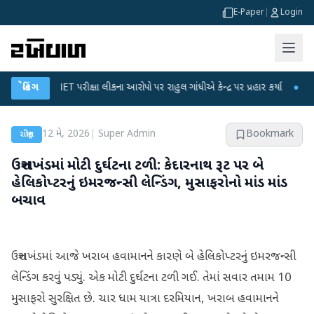
E-Paper
|
Login
UGC-NET પરીક્ષા લીકના આરોપો પર રાહુલ ગાંધીએ કેન્દ્ર પર પ્રહાર કર્યા
બ્રેકિંગ
●
હિંમતનગરમ
12 મે, 2026
|
Super Admin
Bookmark
રાષ્ટ્રીય
ઉત્તરાખંડમાં મોટી દુર્ઘટના ટળી: કેદારનાથ રૂટ પર બે
હેલિકોપ્ટરનું ઇમરજન્સી લેન્ડિંગ, મુસાફરોનો માંડ માંડ
બચાવ
ઉત્તરાખંડમાં આજે ખરાબ હવામાનને કારણે બે હેલિકોપ્ટરનું ઇમરજન્સી
લેન્ડિંગ કરવું પડ્યું. એક મોટી દુર્ઘટના ટળી ગઈ. તેમાં સવાર તમામ 10
મુસાફરો સુરક્ષિત છે. ચાર ધામ યાત્રા દરમિયાન, ખરાબ હવામાનને