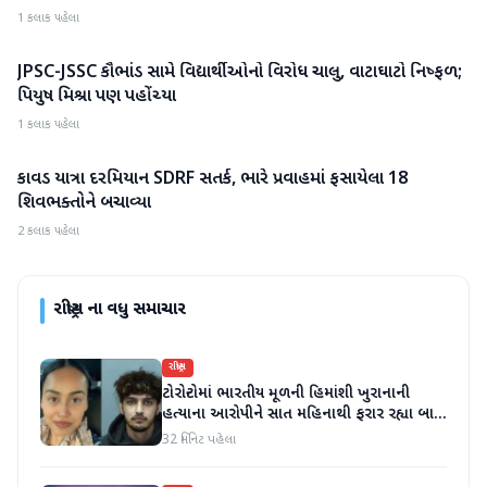
1 કલાક પહેલા
JPSC-JSSC કૌભાંડ સામે વિદ્યાર્થીઓનો વિરોધ ચાલુ, વાટાઘાટો નિષ્ફળ;
રાષ્ટ્રીય
પિયુષ મિશ્રા પણ પહોંચ્યા
1 કલાક પહેલા
કાવડ યાત્રા દરમિયાન SDRF સતર્ક, ભારે પ્રવાહમાં ફસાયેલા 18
રાષ્ટ્રીય
શિવભક્તોને બચાવ્યા
2 કલાક પહેલા
રાષ્ટ્રીય
ના વધુ સમાચાર
રાષ્ટ્રીય
ટોરોન્ટોમાં ભારતીય મૂળની હિમાંશી ખુરાનાની
હત્યાના આરોપીને સાત મહિનાથી ફરાર રહ્યા બાદ
ધરપકડ કરવામાં આવી
32 મિનિટ પહેલા