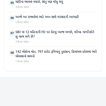
ચાંદીના ભાવમાં વધારો, સોનું પણ મોંઘુ થયું
05
4 દિવસ પહેલા
આજે આ રાજ્યોમાં ભારે પવન સાથે વરસાદની આગાહી
06
5 દિવસ પહેલા
SBI માં 12 મહિનાની FD પર કેટલું વ્યાજ મળશે, વરિષ્ઠ નાગરિકોને
07
શું લાભ મળે છે?
3 દિવસ પહેલા
142 લોકોના મોત, 797 કરોડ રૂપિયાનું નુકસાન, હિમાચલ પ્રદેશમાં ભારે
08
ચોમાસાનો સામનો
1 દિવસ પહેલા