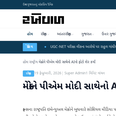
ઉત્તર ગુજરાતનું લોકપ્રિય દૈનિક
હોમ
રાષ્ટ્રીય
આંતરરાષ્ટ્રીય
ગુજરાત
ઉત્તર ગુજ
અને ડેટા પ્લાન
●
બ્રેકિંગ
UGC-NET પરીક્ષા લીકના આરોપો પર રાહુલ ગાંધીએ કેન્દ્ર પર પ્રહાર ક
હોમ
/
રાષ્ટ્રીય
/
મેક્રોને પીએમ મોદી સાથેનો AIનો ફોટો શેર કર્યો
19 ફેબ્રુઆરી, 2026
|
Super Admin
1
મિનિટ વાંચન
રાષ્ટ્રીય
મેક્રોને પીએમ મોદી સાથેનો A
ફ્રાન્સના રાષ્ટ્રપતિ ઇમેન્યુઅલ મેક્રોને બુધવારે સોશિયલ મીડિય