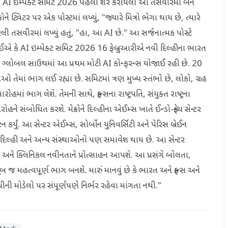
 છે. AI ઇમ્પેક્ટ સમિટ 2026 પહેલા શેર કરાયેલી આ તસવીરમાં બંને
ે ટ્વિટર પર એક પોસ્ટમાં લખ્યું, "જ્યારે મિત્રો ભેગા થાય છે, ત્યારે
કરેલી તસવીરમાં લખ્યું હતું, "હા, આ AI છે." આ સર્જનાત્મક પોસ્ટે
એ કે AI ઇમ્પેક્ટ સમિટ 2026 16 ફેબ્રુઆરીએ નવી દિલ્હીના ભારત
ે. ગ્લોબલ સાઉથમાં આ પ્રથમ મોટી AI કોન્ફરન્સ યોજાઈ રહી છે. 20
તેમાં ભાગ લઈ રહ્યા છે. સમિટમાં ત્રણ મુખ્ય સ્તંભો છે, લોકો, ગ્રહ
ં ભાગ લેશે. તેમની સાથે, ફ્રાન્સના રાષ્ટ્રપતિ, સંયુક્ત રાષ્ટ્રના
સંબોધિત કરશે. મેક્રોને દિલ્હીના એઈમ્સ ખાતે ઈન્ડો-ફ્રેન્ચ સેન્ટર
કર્યું. આ સેન્ટર એઈમ્સ, સોર્બોન યુનિવર્સિટી અને પેરિસ બ્રેઈન
T દિલ્હી અને અન્ય સંસ્થાઓનો પણ સમાવેશ થાય છે. આ સેન્ટર
ે ક્લિનિકલ નવીનતાને પ્રોત્સાહન આપશે. આ પ્રસંગે બોલતા,
ૂબ જ મહત્વપૂર્ણ ભાગ બનશે. મારું માનવું છે કે ભારત અને ફ્રાન્સ અને
ી મોડેલો પર સંપૂર્ણપણે નિર્ભર રહેવા માંગતા નથી."