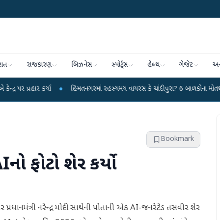
રાત
રાજકારણ
બિઝનેસ
સ્પોર્ટ્સ
હેલ્થ
ગેજેટ
અન
ર્યા
●
હિંમતનગરમાં રહસ્યમય વાયરસ કે ચાંદીપુરા? 6 બાળકોના મોતથી ફફડાટ
●
Bookmark
Iનો ફોટો શેર કર્યો
ા પર પ્રધાનમંત્રી નરેન્દ્ર મોદી સાથેની પોતાની એક AI-જનરેટેડ તસવીર શેર