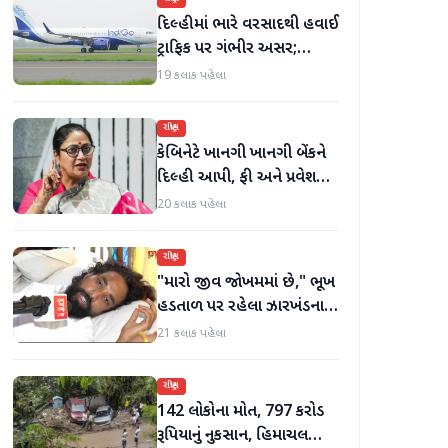
દિલ્હીમાં ભારે વરસાદથી હવાઈ
ટ્રાફિક પર ગંભીર અસર;
ઈન્ડિગોએ મુસાફરો માટે
19 કલાક પહેલા
એડવાઈઝરી જાહેર કરી
રાષ્ટ્રીય
કેબિનેટે ખાનગી ખાનગી બેંકને
દિલ્હી આપી, ફી અને પ્રવેશ
માટે નવા નિયમો વિશે જાણો
20 કલાક પહેલા
રાષ્ટ્રીય
"મારો જીવ જોખમમાં છે," ભૂખ
હડતાળ પર રહેલા ઝારખંડના
વિદ્યાર્થી નેતા દેવેન્દ્ર નાથ
21 કલાક પહેલા
મહતોની તબિયત ખરાબ
રાષ્ટ્રીય
142 લોકોના મોત, 797 કરોડ
રૂપિયાનું નુકસાન, હિમાચલ