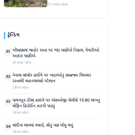
પ્રદેશમાં ભારે ચોમાસાનો સામનો
21 કલાક પહેલા
ટ્રેન્ડિંગ
ખીમાણામાં જાહેર રસ્તા પર ગંદા પાણીનો નિકાલ, વેપારીઓ
01
આકરા પાણીએ
20 કલાક પહેલા
નેનાવા-સાંચોર હાઈવે પર ખાડાઓનું સામ્રાજ્ય બિસ્માર
02
રસ્તાથી વાહનચાલકો પરેશાન
2 દિવસ પહેલા
પાલનપુર-ડીસા હાઇવે પર એસઓજી પોલીસે 19.80 લાખનું
03
મોર્ફિન હિરોઈન ઝડપી પાડ્યું
2 દિવસ પહેલા
ચાંદીના ભાવમાં વધારો, સોનું પણ મોંઘુ થયું
04
3 દિવસ પહેલા