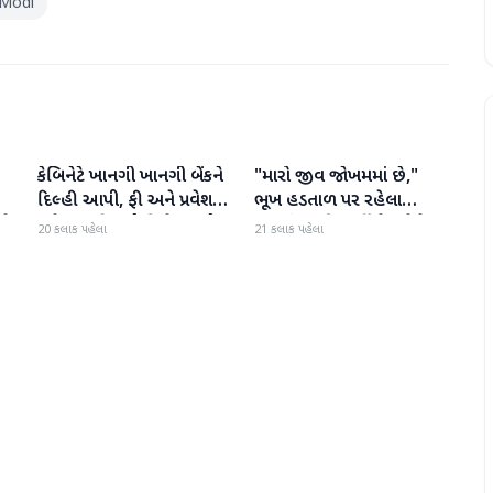
 Modi
કેબિનેટે ખાનગી ખાનગી બેંકને
"મારો જીવ જોખમમાં છે,"
રાષ્ટ્રીય
રાષ્ટ્રીય
દિલ્હી આપી, ફી અને પ્રવેશ
ભૂખ હડતાળ પર રહેલા
ટે
માટે નવા નિયમો વિશે જાણો
ઝારખંડના વિદ્યાર્થી નેતા દેવેન્દ્ર
20 કલાક પહેલા
21 કલાક પહેલા
નાથ મહતોની તબિયત ખરાબ