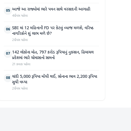
આજે આ રાજ્યોમાં ભારે પવન સાથે વરસાદની આગાહી
05
4 દિવસ પહેલા
SBI માં 12 મહિનાની FD પર કેટલું વ્યાજ મળશે, વરિષ્ઠ
06
નાગરિકોને શું લાભ મળે છે?
2 દિવસ પહેલા
142 લોકોના મોત, 797 કરોડ રૂપિયાનું નુકસાન, હિમાચલ
07
પ્રદેશમાં ભારે ચોમાસાનો સામનો
21 કલાક પહેલા
ચાંદી 5,000 રૂપિયા મોંઘી થઈ, સોનાના ભાવ 2,200 રૂપિયા
08
સુધી વધ્યા
2 દિવસ પહેલા