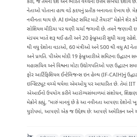
કરી, જે તેમના દેશ અને ભારત વચ્ચેના ઉત્તમ સંબંધો દર્શાવે
નેતાઓ પોતાના હાથ વડે હૃદયનું પ્રતીક બનાવતા દેખાય છે. મેક્રોન
નવીનતા થાય છે. AI ઇમ્પેક્ટ સમિટ માટે તૈયાર!" મેક્રોને શેર 
સોશિયલ મીડિયા પર ઘણી ચર્ચા જગાવી છે. તમને જણાવી દઈ
મંડપમ ખાતે શરૂ થઈ હતી અને 20 ફેબ્રુઆરી સુધી ચાલુ રહેશ
થી વધુ દેશોના વડાઓ, 60 મંત્રીઓ અને 500 થી વધુ AI નેતાઓ 
અને પ્રગતિ. પીએમ મોદી 19 ફેબ્રુઆરીએ સમિટના ઉદ્ઘાટન સમારોહમા
મહાસચિવ અને વિશ્વના મોટા ઉદ્યોગપતિઓ પણ ઉદ્ઘાટન સમારોહને 
ફોર આર્ટિફિશિયલ ઈન્ટેલિજન્સ ઇન હેલ્થ (IF-CAIH)નું ઉદ્ઘાટન 
ઇન્સ્ટિટ્યૂટ વચ્ચે થયેલા એમઓયુ પર આધારિત છે. તેમાં II
એઆઈનો ઉપયોગ કરીને આરોગ્યસંભાળમાં સંશોધન, શિક્ષણ અન
મેક્રોને કહ્યું, "મારું માનવું છે કે આ નવીનતા આપણા દેશોનો ખ
યુરોપમાં, આપણો એક જ ઉદ્દેશ્ય છે: આપણે અમેરિકન અને ચીન
ટેગ્સ: