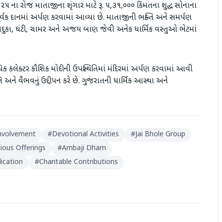
૨૫ ના રોજ માતાજીના શૃંગાર માટે રૂ. ૫,૩૧,૦૦૦ કિંમતના શુદ્ધ સોનાના
ાપૂર્વક દાનમાં અર્પણ કરવામાં આવ્યા છે. માતાજીની ભક્તિ અને સમર્પણ
 પાદુકા, ઘંટી, ચામર અને અજય બાણ જેવી અનેક ધાર્મિક વસ્તુઓ ભેટમાં
િક કલેક્ટર કૌશિક મોદીની ઉપસ્થિતિમાં મંદિરમાં અર્પણ કરવામાં આવી
 અને વૈભવનું ઉદ્દીપન કરે છે. ગુજરાતની ધાર્મિક આસ્થા અને
nvolvement
#
Devotional Activities
#
Jai Bhole Group
gious Offerings
#
Ambaji Dham
dication
#
Charitable Contributions