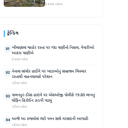
સપ્તાહમાં સેંકડો ભૂંડોના મોત
8 કલાક પહેલા
ટ્રેન્ડિંગ
ખીમાણામાં જાહેર રસ્તા પર ગંદા પાણીનો નિકાલ, વેપારીઓ
01
આકરા પાણીએ
8 કલાક પહેલા
નેનાવા-સાંચોર હાઈવે પર ખાડાઓનું સામ્રાજ્ય બિસ્માર
02
રસ્તાથી વાહનચાલકો પરેશાન
2 દિવસ પહેલા
પાલનપુર-ડીસા હાઇવે પર એસઓજી પોલીસે 19.80 લાખનું
03
મોર્ફિન હિરોઈન ઝડપી પાડ્યું
2 દિવસ પહેલા
આજે આ રાજ્યોમાં ભારે પવન સાથે વરસાદની આગાહી
04
3 દિવસ પહેલા