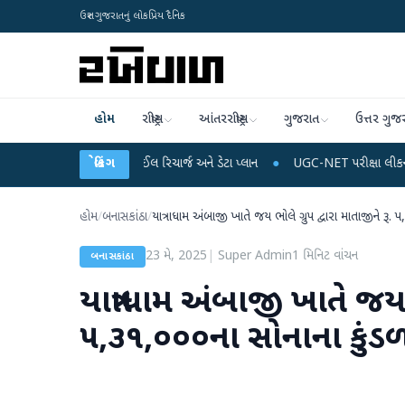
ઉત્તર ગુજરાતનું લોકપ્રિય દૈનિક
હોમ
રાષ્ટ્રીય
આંતરરાષ્ટ્રીય
ગુજરાત
ઉત્તર ગુજ
ં થઈ શકે છે મોબાઈલ રિચાર્જ અને ડેટા પ્લાન
બ્રેકિંગ
●
UGC-NET પરીક્ષા લીકના આરોપો પર રાહુ
હોમ
/
બનાસકાંઠા
/
યાત્રાધામ અંબાજી ખાતે જય ભોલે ગ્રુપ દ્વારા માતાજીને રૂ. 
23 મે, 2025
|
Super Admin
1
મિનિટ વાંચન
બનાસકાંઠા
યાત્રાધામ અંબાજી ખાતે જય ભ
૫,૩૧,૦૦૦ના સોનાના કુંડળ 