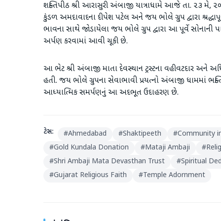
શક્તિપીઠ શ્રી આરાસુરી અંબાજી યાત્રાધામે આજે તા. ૨૩ મે, ૨૦
કુંડળ અમદાવાદના દીપેશ પટેલ અને જય ભોલે ગ્રુપ દ્વારા શ્રદ્ધ
ભાવના સાથે જોડાયેલા જય ભોલે ગ્રુપ દ્વારા આ પૂર્વે સોનાની
અર્પણ કરવામાં આવી ચૂકી છે.
આ ભેટ શ્રી અંબાજી માતા દેવસ્થાન ટ્રસ્ટના વહીવટદાર અને અધ
હતી. જય ભોલે ગ્રુપના સેવાભાવી પ્રયત્નો અંબાજી ધામમાં ભક્તિ
આધ્યાત્મિક સમર્પણનું આ અદભૂત ઉદાહરણ છે.
ટેગ્સ:
#
Ahmedabad
#
Shaktipeeth
#
Community i
#
Gold Kundala Donation
#
Mataji Ambaji
#
Reli
#
Shri Ambaji Mata Devasthan Trust
#
Spiritual De
#
Gujarat Religious Faith
#
Temple Adornment