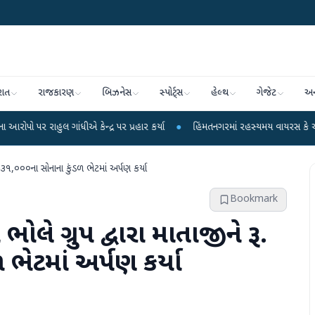
રાત
રાજકારણ
બિઝનેસ
સ્પોર્ટ્સ
હેલ્થ
ગેજેટ
અન
લ ગાંધીએ કેન્દ્ર પર પ્રહાર કર્યા
●
હિંમતનગરમાં રહસ્યમય વાયરસ કે ચાંદીપુરા? 6 
૫,૩૧,૦૦૦ના સોનાના કુંડળ ભેટમાં અર્પણ કર્યા
Bookmark
ોલે ગ્રુપ દ્વારા માતાજીને રૂ.
ભેટમાં અર્પણ કર્યા