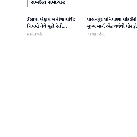
સંબંધિત સમાચાર
ડીસામાં બેફામ ખનીજ ચોરી:
પાલનપુર ધનિયાણા ચોકડીનો
બનાસકાંઠા
બનાસકાંઠા
નિયમો નેવે મૂકી રેતી
મુખ્ય માર્ગ એક વર્ષથી ધોરણે
માફિયાઓ સક્રિય, તંત્ર સામે
ગટરલાઇન પછી રસ્તો ન
6 કલાક પહેલા
7 કલાક પહેલા
સવાલો
બનતા હાલાકી