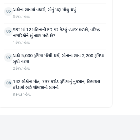
ચાંદીના ભાવમાં વધારો, સોનું પણ મોંઘુ થયું
05
3 દિવસ પહેલા
SBI માં 12 મહિનાની FD પર કેટલું વ્યાજ મળશે, વરિષ્ઠ
06
નાગરિકોને શું લાભ મળે છે?
1 દિવસ પહેલા
ચાંદી 5,000 રૂપિયા મોંઘી થઈ, સોનાના ભાવ 2,200 રૂપિયા
07
સુધી વધ્યા
2 દિવસ પહેલા
142 લોકોના મોત, 797 કરોડ રૂપિયાનું નુકસાન, હિમાચલ
08
પ્રદેશમાં ભારે ચોમાસાનો સામનો
8 કલાક પહેલા