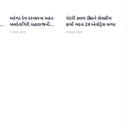
ઓગડ દેવ દરબારના મહંત
રોટરી ક્લબ ડીસાને સેવાકીય
બનાસકાંઠા
બનાસકાંઠા
:
બલદેવગિરી મહારાજની
કાર્યો બદલ 24 એવોર્ડ્સ મળ્યા
અટકાયત બાદ જામીન પર
7 કલાક પહેલા
8 કલાક પહેલા
મુક્તિ