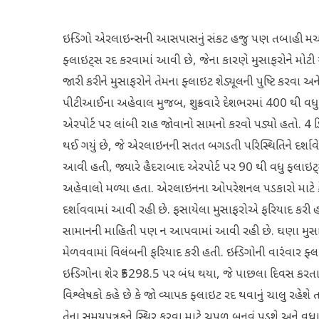
ઇન્ડિગો એરલાઇન્સની આસપાસનું સંકટ હજુ પણ તબાહી મચાવી રહ
ફ્લાઇટ્સ રદ કરવામાં આવી છે, જેના કારણે મુસાફરોને મ
જારી કરીને મુસાફરોને તેમના ફ્લાઇટ શેડ્યૂલની પુષ્ટિ કર
પીટીઆઈના અહેવાલ મુજબ, શુક્રવારે દેશભરમાં 400 થી વધુ
એરપોર્ટ પર લાંબી રાહ જોવાનો સામનો કરવો પડ્યો હતો. 4 ડિ
થઈ ગયું છે, જે એરલાઇનની સતત બગડતી પરિસ્થિતિને દર્શાવે છે
આવી હતી, જ્યારે હૈદરાબાદ એરપોર્ટ પર 90 થી વધુ ફ્લાઇ
અહેવાલો મળ્યા હતા. એરલાઇનના ઓપરેશનલ પડકારો માટે કે
દર્શાવવામાં આવી રહી છે. ફસાયેલા મુસાફરોએ ફરિયાદ કરી 
સામાનની માહિતી પણ ન આપવામાં આવી રહી છે. ઘણા મુસાફર
મેળવવામાં વિલંબની ફરિયાદ કરી હતી. ઇન્ડિગોની વારંવાર 
ઇન્ડિગોના શેર ₹5298.5 પર બંધ થયા, જે પાછલા દિવસ કરતા
વિશ્લેષકો કહે છે કે જો વ્યાપક ફ્લાઇટ રદ થવાનું ચાલુ રહેશે
તેના સમયપત્રકને સ્થિર કરવા માટે ચપળ બનવું પડશે અને વધારાન