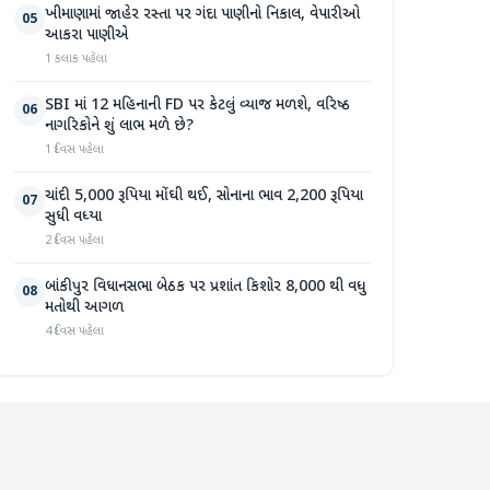
ખીમાણામાં જાહેર રસ્તા પર ગંદા પાણીનો નિકાલ, વેપારીઓ
05
આકરા પાણીએ
1 કલાક પહેલા
SBI માં 12 મહિનાની FD પર કેટલું વ્યાજ મળશે, વરિષ્ઠ
06
નાગરિકોને શું લાભ મળે છે?
1 દિવસ પહેલા
ચાંદી 5,000 રૂપિયા મોંઘી થઈ, સોનાના ભાવ 2,200 રૂપિયા
07
સુધી વધ્યા
2 દિવસ પહેલા
બાંકીપુર વિધાનસભા બેઠક પર પ્રશાંત કિશોર 8,000 થી વધુ
08
મતોથી આગળ
4 દિવસ પહેલા