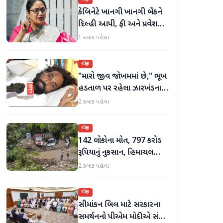
કેબિનેટે ખાનગી ખાનગી બેંકને
દિલ્હી આપી, ફી અને પ્રવેશ
માટે નવા નિયમો વિશે જાણો
1 કલાક પહેલા
રાષ્ટ્રીય
"મારો જીવ જોખમમાં છે," ભૂખ
હડતાળ પર રહેલા ઝારખંડના
વિદ્યાર્થી નેતા દેવેન્દ્ર નાથ
2 કલાક પહેલા
મહતોની તબિયત ખરાબ
રાષ્ટ્રીય
142 લોકોના મોત, 797 કરોડ
રૂપિયાનું નુકસાન, હિમાચલ
પ્રદેશમાં ભારે ચોમાસાનો સામનો
2 કલાક પહેલા
રાષ્ટ્રીય
સીમાંકન બિલ માટે સરકારના
સમર્થનનો પીએમ મોદીએ સંકેત