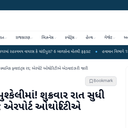
રાત
રાજકારણ
બિઝનેસ
સ્પોર્ટ્સ
હેલ્થ
ગેજેટ
અન
 વાયરસ કે ચાંદીપુરા? 6 બાળકોના મોતથી ફફડાટ
●
હવામાન વિભાગે 18 રાજ્યો માટે ભ
ી બધી સ્થાનિક ફ્લાઇટ્સ રદ; એરપોર્ટ ઓથોરિટીએ એડવાઇઝરી જારી
Bookmark
ુશ્કેલીમાં! શુક્રવાર રાત સુધી
દ; એરપોર્ટ ઓથોરિટીએ