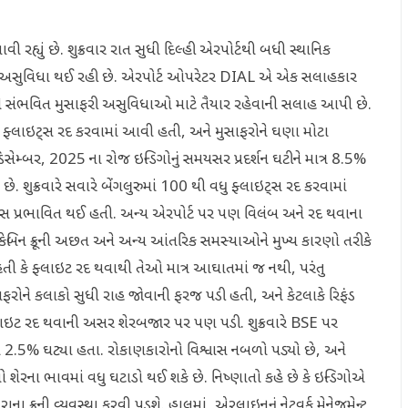
્યું છે. શુક્રવાર રાત સુધી દિલ્હી એરપોર્ટથી બધી સ્થાનિક
ોટી અસુવિધા થઈ રહી છે. એરપોર્ટ ઓપરેટર DIAL એ એક સલાહકાર
વા અને સંભવિત મુસાફરી અસુવિધાઓ માટે તૈયાર રહેવાની સલાહ આપી છે.
 ફ્લાઇટ્સ રદ કરવામાં આવી હતી, અને મુસાફરોને ઘણા મોટા
સેમ્બર, 2025 ના રોજ ઇન્ડિગોનું સમયસર પ્રદર્શન ઘટીને માત્ર 8.5%
. શુક્રવારે સવારે બેંગલુરુમાં 100 થી વધુ ફ્લાઇટ્સ રદ કરવામાં
ટ્સ પ્રભાવિત થઈ હતી. અન્ય એરપોર્ટ પર પણ વિલંબ અને રદ થવાના
બિન ક્રૂની અછત અને અન્ય આંતરિક સમસ્યાઓને મુખ્ય કારણો તરીકે
હતી કે ફ્લાઇટ રદ થવાથી તેઓ માત્ર આઘાતમાં જ નથી, પરંતુ
ોને કલાકો સુધી રાહ જોવાની ફરજ પડી હતી, અને કેટલાકે રિફંડ
ફ્લાઇટ રદ થવાની અસર શેરબજાર પર પણ પડી. શુક્રવારે BSE પર
 2.5% ઘટ્યા હતા. રોકાણકારોનો વિશ્વાસ નબળો પડ્યો છે, અને
 તો શેરના ભાવમાં વધુ ઘટાડો થઈ શકે છે. નિષ્ણાતો કહે છે કે ઇન્ડિગોએ
ા ક્રૂની વ્યવસ્થા કરવી પડશે. હાલમાં, એરલાઇનનું નેટવર્ક મેનેજમેન્ટ