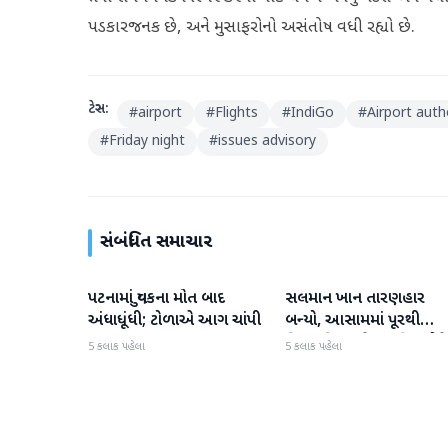
પડકારજનક છે, અને મુસાફરોનો અસંતોષ વધી રહ્યો છે.
ટેગ્સ:
#
airport
#
Flights
#
IndiGo
#
Airport auth
#
Friday night
#
issues advisory
સંબંધિત સમાચાર
પટનામાં યુવકના મોત બાદ
સલમાન ખાન તારણહાર
રાષ્ટ્રીય
રાષ્ટ્રીય
અંધાધૂંધી; ટોળાએ આગ ચાંપી
બન્યો, આસામમાં પૂરથી
વિસ્થાપિત થયેલા પરિવારોને
5 કલાક પહેલા
5 કલાક પહેલા
500 નવા ઘર પૂરા પાડ્યા