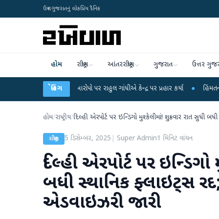
ઉત્તર ગુજરાતનું લોકપ્રિય દૈનિક
હોમ
રાષ્ટ્રીય
આંતરરાષ્ટ્રીય
ગુજરાત
ઉત્તર ગુજ
ક્ષા લીકના આરોપો પર રાહુલ ગાંધીએ કેન્દ્ર પર પ્રહાર કર્યા
બ્રેકિંગ
●
હિંમતનગરમાં રહસ્યમય
હોમ
/
રાષ્ટ્રીય
/
દિલ્હી એરપોર્ટ પર ઇન્ડિગો મુશ્કેલીમાં! શુક્રવાર રાત સુધ
5 ડિસેમ્બર, 2025
|
Super Admin
1
મિનિટ વાંચન
રાષ્ટ્રીય
દિલ્હી એરપોર્ટ પર ઇન્ડિગો મ
બધી સ્થાનિક ફ્લાઇટ્સ ર
એડવાઇઝરી જારી