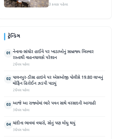
આપ્યો
3 કલાક પહેલા
ટ્રેન્ડિંગ
નેનાવા-સાંચોર હાઈવે પર ખાડાઓનું સામ્રાજ્ય બિસ્માર
01
રસ્તાથી વાહનચાલકો પરેશાન
2 દિવસ પહેલા
પાલનપુર-ડીસા હાઇવે પર એસઓજી પોલીસે 19.80 લાખનું
02
મોર્ફિન હિરોઈન ઝડપી પાડ્યું
2 દિવસ પહેલા
આજે આ રાજ્યોમાં ભારે પવન સાથે વરસાદની આગાહી
03
3 દિવસ પહેલા
ચાંદીના ભાવમાં વધારો, સોનું પણ મોંઘુ થયું
04
3 દિવસ પહેલા