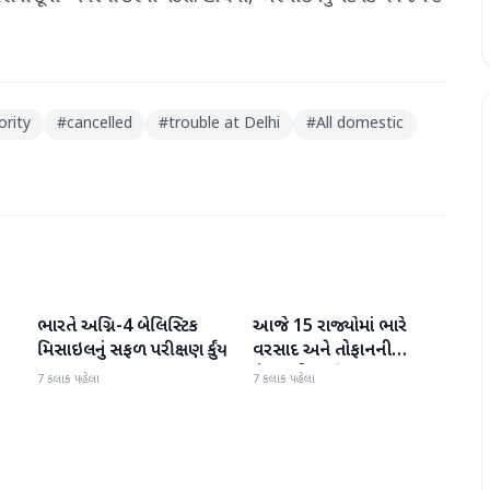
ority
#
cancelled
#
trouble at Delhi
#
All domestic
ભારતે અગ્નિ-4 બેલિસ્ટિક
આજે 15 રાજ્યોમાં ભારે
રાષ્ટ્રીય
રાષ્ટ્રીય
મિસાઇલનું સફળ પરીક્ષણ કર્યું
વરસાદ અને તોફાનની
ચેતવણી જારી
7 કલાક પહેલા
7 કલાક પહેલા