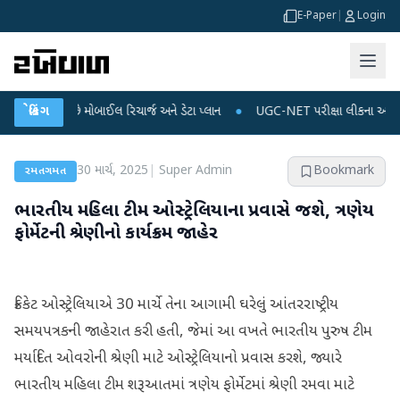
E-Paper
|
Login
ઈ શકે છે મોબાઈલ રિચાર્જ અને ડેટા પ્લાન
બ્રેકિંગ
●
UGC-NET પરીક્ષા લીકના આરોપો પર રાહુલ ગ
30 માર્ચ, 2025
|
Super Admin
Bookmark
રમતગમત
ભારતીય મહિલા ટીમ ઓસ્ટ્રેલિયાના પ્રવાસે જશે, ત્રણેય
ફોર્મેટની શ્રેણીનો કાર્યક્રમ જાહેર
ક્રિકેટ ઓસ્ટ્રેલિયાએ 30 માર્ચે તેના આગામી ઘરેલું આંતરરાષ્ટ્રીય
સમયપત્રકની જાહેરાત કરી હતી, જેમાં આ વખતે ભારતીય પુરુષ ટીમ
મર્યાદિત ઓવરોની શ્રેણી માટે ઓસ્ટ્રેલિયાનો પ્રવાસ કરશે, જ્યારે
ભારતીય મહિલા ટીમ શરૂઆતમાં ત્રણેય ફોર્મેટમાં શ્રેણી રમવા માટે