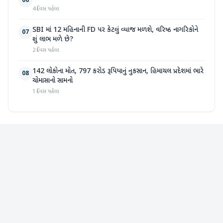
06
4 દિવસ પહેલા
SBI માં 12 મહિનાની FD પર કેટલું વ્યાજ મળશે, વરિષ્ઠ નાગરિકોને
07
શું લાભ મળે છે?
2 દિવસ પહેલા
142 લોકોના મોત, 797 કરોડ રૂપિયાનું નુકસાન, હિમાચલ પ્રદેશમાં ભારે
08
ચોમાસાનો સામનો
1 દિવસ પહેલા