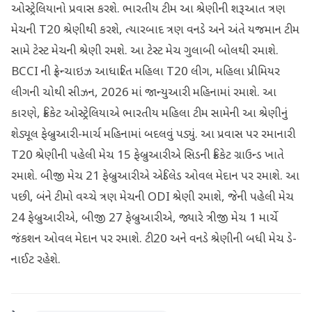
ઓસ્ટ્રેલિયાનો પ્રવાસ કરશે. ભારતીય ટીમ આ શ્રેણીની શરૂઆત ત્રણ
મેચની T20 શ્રેણીથી કરશે, ત્યારબાદ ત્રણ વનડે અને અંતે યજમાન ટીમ
સામે ટેસ્ટ મેચની શ્રેણી રમશે. આ ટેસ્ટ મેચ ગુલાબી બોલથી રમાશે.
BCCI ની ફ્રેન્ચાઇઝ આધારિત મહિલા T20 લીગ, મહિલા પ્રીમિયર
લીગની ચોથી સીઝન, 2026 માં જાન્યુઆરી મહિનામાં રમાશે. આ
કારણે, ક્રિકેટ ઓસ્ટ્રેલિયાએ ભારતીય મહિલા ટીમ સામેની આ શ્રેણીનું
શેડ્યૂલ ફેબ્રુઆરી-માર્ચ મહિનામાં બદલવું પડ્યું. આ પ્રવાસ પર રમાનારી
T20 શ્રેણીની પહેલી મેચ 15 ફેબ્રુઆરીએ સિડની ક્રિકેટ ગ્રાઉન્ડ ખાતે
રમાશે. બીજી મેચ 21 ફેબ્રુઆરીએ એડિલેડ ઓવલ મેદાન પર રમાશે. આ
પછી, બંને ટીમો વચ્ચે ત્રણ મેચની ODI શ્રેણી રમાશે, જેની પહેલી મેચ
24 ફેબ્રુઆરીએ, બીજી 27 ફેબ્રુઆરીએ, જ્યારે ત્રીજી મેચ 1 માર્ચે
જંકશન ઓવલ મેદાન પર રમાશે. ટી20 અને વનડે શ્રેણીની બધી મેચ ડે-
નાઈટ રહેશે.