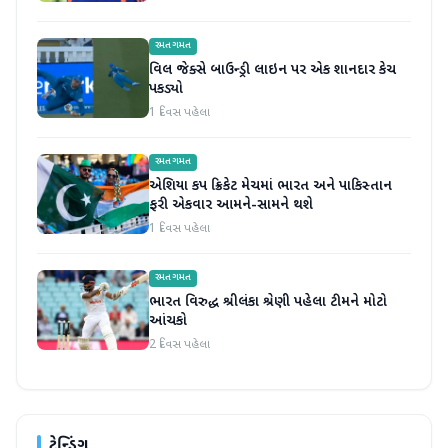
રમતગમત
વિલ જેક્સે બાઉન્ડ્રી લાઇન પર એક શાનદાર કેચ
પકડ્યો
1 દિવસ પહેલા
રમતગમત
એશિયા કપ ક્રિકેટ મેચમાં ભારત અને પાકિસ્તાન
ફરી એકવાર આમને-સામને થશે
1 દિવસ પહેલા
રમતગમત
ભારત વિરુદ્ધ શ્રીલંકા શ્રેણી પહેલા ટીમને મોટો
આંચકો
2 દિવસ પહેલા
ટ્રેન્ડિંગ