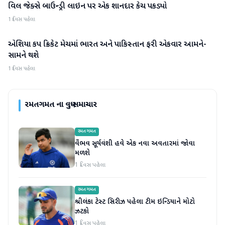
વિલ જેક્સે બાઉન્ડ્રી લાઇન પર એક શાનદાર કેચ પકડ્યો
રમતગમત
1 દિવસ પહેલા
એશિયા કપ ક્રિકેટ મેચમાં ભારત અને પાકિસ્તાન ફરી એકવાર આમને-
રમતગમત
સામને થશે
1 દિવસ પહેલા
રમતગમત
ના વધુ સમાચાર
રમતગમત
વૈભવ સૂર્યવંશી હવે એક નવા અવતારમાં જોવા
મળશે
1 દિવસ પહેલા
રમતગમત
શ્રીલંકા ટેસ્ટ સિરીઝ પહેલા ટીમ ઇન્ડિયાને મોટો
ઝટકો
1 દિવસ પહેલા