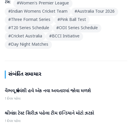
ટેગ્સ:
#
Women's Premier League
#
Indian Womens Cricket Team
#
Australia Tour 2026
#
Three Format Series
#
Pink Ball Test
#
T20 Series Schedule
#
ODI Series Schedule
#
Cricket Australia
#
BCCI Initiative
#
Day Night Matches
સંબંધિત સમાચાર
વૈભવ સૂર્યવંશી હવે એક નવા અવતારમાં જોવા મળશે
રમતગમત
1 દિવસ પહેલા
શ્રીલંકા ટેસ્ટ સિરીઝ પહેલા ટીમ ઇન્ડિયાને મોટો ઝટકો
રમતગમત
1 દિવસ પહેલા