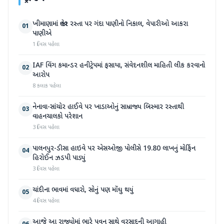
ખીમાણામાં જાહેર રસ્તા પર ગંદા પાણીનો નિકાલ, વેપારીઓ આકરા
01
પાણીએ
1 દિવસ પહેલા
IAF વિંગ કમાન્ડર હનીટ્રેપમાં ફસાયા, સંવેદનશીલ માહિતી લીક કરવાનો
02
આરોપ
8 કલાક પહેલા
નેનાવા-સાંચોર હાઈવે પર ખાડાઓનું સામ્રાજ્ય બિસ્માર રસ્તાથી
03
વાહનચાલકો પરેશાન
3 દિવસ પહેલા
પાલનપુર-ડીસા હાઇવે પર એસઓજી પોલીસે 19.80 લાખનું મોર્ફિન
04
હિરોઈન ઝડપી પાડ્યું
3 દિવસ પહેલા
ચાંદીના ભાવમાં વધારો, સોનું પણ મોંઘુ થયું
05
4 દિવસ પહેલા
આજે આ રાજ્યોમાં ભારે પવન સાથે વરસાદની આગાહી