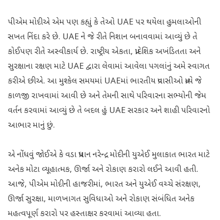
પીએમ મોદીએ એમ પણ કહ્યું કે તેઓ UAE પર થયેલા હુમલાઓની
સખત નિંદા કરે છે. UAE ને જે રીતે નિશાન બનાવવામાં આવ્યું છે તે
કોઈપણ રીતે અસ્વીકાર્ય છે. રાષ્ટ્રીય એકતા, પ્રાદેશિક અખંડિતતા અને
સુરક્ષાના રક્ષણ માટે UAE દ્વારા લેવામાં આવેલા પગલાંનું અમે સ્વાગત
કરીએ છીએ. આ મુશ્કેલ સમયમાં UAEમાં ભારતીય પ્રવાસીઓ પ્રત્યે જે
કાળજી રાખવામાં આવી છે અને તેમની સાથે પરિવારના સભ્યોની જેમ
વર્તન કરવામાં આવ્યું છે તે બદલ હું UAE સરકાર અને શાહી પરિવારનો
આભાર માનું છું.
એ નોંધવું જોઈએ કે વડા પ્રધાન નરેન્દ્ર મોદીની યુએઈ મુલાકાત ભારત માટે
અનેક મોટા વ્યૂહાત્મક, ઊર્જા અને રોકાણ કરારો લઈને આવી હતી.
આજે, પીએમ મોદીની હાજરીમાં, ભારત અને યુએઈ વચ્ચે સંરક્ષણ,
ઊર્જા સુરક્ષા, માળખાગત સુવિધાઓ અને રોકાણ સંબંધિત અનેક
મહત્વપૂર્ણ કરારો પર હસ્તાક્ષર કરવામાં આવ્યા હતા.