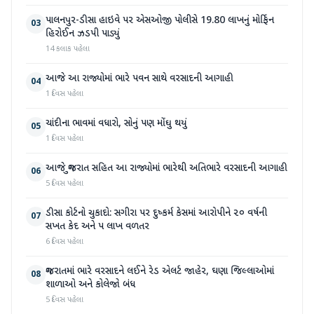
પાલનપુર-ડીસા હાઇવે પર એસઓજી પોલીસે 19.80 લાખનું મોર્ફિન
03
હિરોઈન ઝડપી પાડ્યું
14 કલાક પહેલા
આજે આ રાજ્યોમાં ભારે પવન સાથે વરસાદની આગાહી
04
1 દિવસ પહેલા
ચાંદીના ભાવમાં વધારો, સોનું પણ મોંઘુ થયું
05
1 દિવસ પહેલા
આજે ગુજરાત સહિત આ રાજ્યોમાં ભારેથી અતિભારે વરસાદની આગાહી
06
5 દિવસ પહેલા
ડીસા કોર્ટનો ચુકાદો: સગીરા પર દુષ્કર્મ કેસમાં આરોપીને ૨૦ વર્ષની
07
સખત કેદ અને ૫ લાખ વળતર
6 દિવસ પહેલા
ગુજરાતમાં ભારે વરસાદને લઈને રેડ એલર્ટ જાહેર, ઘણા જિલ્લાઓમાં
08
શાળાઓ અને કોલેજો બંધ
5 દિવસ પહેલા