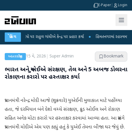
E-Paper
|
Login
રોપો પર રાહુલ ગાંધીએ કેન્દ્ર પર પ્રહાર કર્યા
બ્રેકિંગ
●
હિંમતનગરમાં રહસ્યમય વાયરસ કે ચ
15 મે, 2026
|
Super Admin
Bookmark
આંતરરાષ્ટ્રીય
ભારત અને યુએઈએ સંરક્ષણ, તેલ અને 5 અબજ ડોલરના
રોકાણના કરારો પર હસ્તાક્ષર કર્યા
પ્રધાનમંત્રી નરેન્દ્ર મોદી આજે (શુક્રવારે) યુએઈની મુલાકાત માટે પહોંચ્યા
હતા, જે દરમિયાન બંને દેશો વચ્ચે સંરક્ષણ, ક્રૂડ ઓઈલ અને રોકાણ
સહિત અનેક મોટા કરારો પર હસ્તાક્ષર કરવામાં આવ્યા હતા. આ પ્રસંગે
પ્રધાનમંત્રી મોદીએ એમ પણ કહ્યું હતું કે યુએઈ તેમના બીજા ઘર જેવું છે.