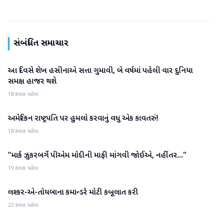
સંબંધિત સમાચાર
આ દિવસે શેખ હસીનાએ સત્તા ગુમાવી, બે વર્ષમાં પહેલી વાર દુનિયા
આંતરરાષ્ટ્રીય
સમક્ષ હાજર થશે
18 કલાક પહેલા
અમેરિકન રાષ્ટ્રપતિ પર હુમલો કરવાનું વધુ એક કાવતરું!
આંતરરાષ્ટ્રીય
18 કલાક પહેલા
"માર્ક ઝુકરબર્ગે પીએમ મોદીની માફી માંગવી જોઈએ, નહીંતર..."
આંતરરાષ્ટ્રીય
19 કલાક પહેલા
લશ્કર-એ-તોયબાના કમાન્ડરે મોટી કબૂલાત કરી
આંતરરાષ્ટ્રીય
22 કલાક પહેલા