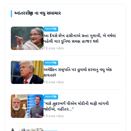
આંતરરાષ્ટ્રીય
ના વધુ સમાચાર
આંતરરાષ્ટ્રીય
આ દિવસે શેખ હસીનાએ સત્તા ગુમાવી, બે વર્ષમાં
પહેલી વાર દુનિયા સમક્ષ હાજર થશે
18 કલાક પહેલા
આંતરરાષ્ટ્રીય
અમેરિકન રાષ્ટ્રપતિ પર હુમલો કરવાનું વધુ એક
કાવતરું!
18 કલાક પહેલા
આંતરરાષ્ટ્રીય
"માર્ક ઝુકરબર્ગે પીએમ મોદીની માફી માંગવી
જોઈએ, નહીંતર..."
19 કલાક પહેલા