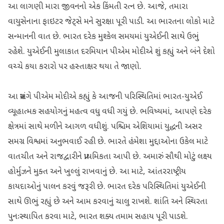
આ લાગણી મારા જીવનનો એક કિંમતી રત્ન છે. આજે, તમારા
વાયુસેનાના ફાઇટર જેટ્સે મને સુરક્ષા પૂરી પાડી. આ ભારતના લોકો માટે
સન્માનની વાત છે. ભારત દરેક મુશ્કેલ સમયમાં યુએઈની સાથે ઉભું
રહેશે. યુએઈની મુલાકાત દરમિયાન પીએમ મોદીએ શું કહ્યું અને બંને દેશો
વચ્ચે કયા કરારો પર હસ્તાક્ષર થયા તે જાણો.
આ પ્રસંગે પીએમ મોદીએ કહ્યું કે આજની પરિસ્થિતિમાં ભારત-યુએઈ
વ્યૂહાત્મક સહયોગનું મહત્વ વધુ વધી ગયું છે. ભવિષ્યમાં, આપણે દરેક
ક્ષેત્રમાં સાથે મળીને આગળ વધીશું. પશ્ચિમ એશિયામાં યુદ્ધની અસર
સમગ્ર વિશ્વમાં અનુભવાઈ રહી છે. ભારતે હંમેશા મુદ્દાઓના ઉકેલ માટે
વાતચીત અને રાજદ્વારીને પ્રાથમિકતા આપી છે. અમારું સૌથી મોટું લક્ષ્ય
હોર્મુઝને મુક્ત અને ખુલ્લું રાખવાનું છે. આ માટે, આંતરરાષ્ટ્રીય
કાયદાઓનું પાલન કરવું જરૂરી છે. ભારત દરેક પરિસ્થિતિમાં યુએઈની
સાથે ઊભું રહ્યું છે અને આમ કરવાનું ચાલુ રાખશે. શાંતિ અને સ્થિરતા
પુનઃસ્થાપિત કરવા માટે, ભારત શક્ય તમામ સહાય પૂરી પાડશે.