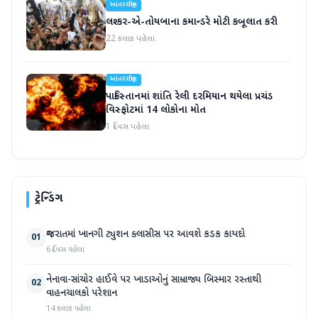
આંતરરાષ્ટ્રીય
લશ્કર-એ-તોયબાના કમાન્ડરે મોટી કબૂલાત કરી
22 કલાક પહેલા
આંતરરાષ્ટ્રીય
પાકિસ્તાનમાં શાંતિ રેલી દરમિયાન થયેલા પ્રચંડ
વિસ્ફોટમાં 14 લોકોના મોત
1 દિવસ પહેલા
ટ્રેન્ડિંગ
ગુજરાતમાં ખાનગી ટ્યુશન ક્લાસીસ પર આવશે કડક કાયદો
01
6 દિવસ પહેલા
નેનાવા-સાંચોર હાઈવે પર ખાડાઓનું સામ્રાજ્ય બિસ્માર રસ્તાથી
02
વાહનચાલકો પરેશાન
14 કલાક પહેલા