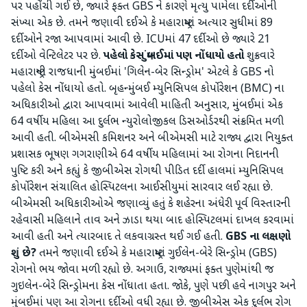
પર પહોંચી ગઈ છે, જ્યારે ફક્ત GBS ને કારણે મૃત્યુ પામેલા દર્દીઓની
સંખ્યા એક છે. તમને જણાવી દઈએ કે મહારાષ્ટ્રમાં અત્યાર સુધીમાં 89
દર્દીઓને રજા આપવામાં આવી છે. ICUમાં 47 દર્દીઓ છે જ્યારે 21
દર્દીઓ વેન્ટિલેટર પર છે.
પહેલો કેસ મુંબઈમાં પણ નોંધાયો હતો
શુક્રવારે
મહારાષ્ટ્રની રાજધાની મુંબઈમાં 'ગિલેન-બેર સિન્ડ્રોમ' એટલે કે GBS નો
પહેલો કેસ નોંધાયો હતો. બૃહન્મુંબઈ મ્યુનિસિપલ કોર્પોરેશન (BMC) ના
અધિકારીઓ દ્વારા આપવામાં આવેલી માહિતી અનુસાર, મુંબઈમાં એક
64 વર્ષીય મહિલા આ દુર્લભ ન્યુરોલોજીકલ ડિસઓર્ડરથી સંક્રમિત મળી
આવી હતી. બીએમસી કમિશનર અને બીએમસી માટે રાજ્ય દ્વારા નિયુક્ત
પ્રશાસક ભૂષણ ગગરાણીએ 64 વર્ષીય મહિલામાં આ રોગના નિદાનની
પુષ્ટિ કરી અને કહ્યું કે જીબીએસ રોગથી પીડિત દર્દી હાલમાં મ્યુનિસિપલ
કોર્પોરેશન સંચાલિત હોસ્પિટલના આઈસીયુમાં સારવાર લઈ રહ્યા છે.
બીએમસી અધિકારીઓએ જણાવ્યું હતું કે શહેરના અંધેરી પૂર્વ વિસ્તારની
રહેવાસી મહિલાને તાવ અને ઝાડા થયા બાદ હોસ્પિટલમાં દાખલ કરવામાં
આવી હતી અને ત્યારબાદ તે લકવાગ્રસ્ત થઈ ગઈ હતી.
GBS ના લક્ષણો
શું છે?
તમને જણાવી દઈએ કે મહારાષ્ટ્રમાં ગુઈલેન-બેરે સિન્ડ્રોમ (GBS)
રોગનો ભય જોવા મળી રહ્યો છે. અગાઉ, રાજ્યમાં ફક્ત પુણેમાંથી જ
ગુઇલેન-બેરે સિન્ડ્રોમના કેસ નોંધાતા હતા. જોકે, પુણે પછી હવે નાગપુર અને
મુંબઈમાં પણ આ રોગના દર્દીઓ વધી રહ્યા છે. જીબીએસ એક દુર્લભ રોગ