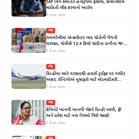
IAF વિંગ કમાન્ડર હનીટ્રેપમાં ફસાયા, સંવેદનશીલ
માહિતી લીક કરવાનો આરોપ
3 કલાક પહેલા
રાષ્ટ્રીય
રાયબરેલીમાં એન્કાઉન્ટર બાદ ચોરોની ગેંગની
ધરપકડ, પોલીસે 12.4 કિલો ચાંદીના દાગીના જપ્ત
કર્યા
1 દિવસ પહેલા
રાષ્ટ્રીય
દિલ્હીમાં ભારે વરસાદથી હવાઈ ટ્રાફિક પર ગંભીર
અસર; ઈન્ડિગોએ મુસાફરો માટે એડવાઈઝરી
જાહેર કરી
1 દિવસ પહેલા
રાષ્ટ્રીય
કેબિનેટે ખાનગી ખાનગી બેંકને દિલ્હી આપી, ફી
અને પ્રવેશ માટે નવા નિયમો વિશે જાણો
1 દિવસ પહેલા
રાષ્ટ્રીય