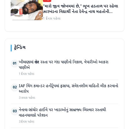
"મારો જીવ જોખમમાં છે," ભૂખ હડતાળ પર રહેલા
ઝારખંડના વિદ્યાર્થી નેતા દેવેન્દ્ર નાથ મહતોની
તબિયત ખરાબ
1 દિવસ પહેલા
ટ્રેન્ડિંગ
ખીમાણામાં જાહેર રસ્તા પર ગંદા પાણીનો નિકાલ, વેપારીઓ આકરા
01
પાણીએ
1 દિવસ પહેલા
IAF વિંગ કમાન્ડર હનીટ્રેપમાં ફસાયા, સંવેદનશીલ માહિતી લીક કરવાનો
02
આરોપ
3 કલાક પહેલા
નેનાવા-સાંચોર હાઈવે પર ખાડાઓનું સામ્રાજ્ય બિસ્માર રસ્તાથી
03
વાહનચાલકો પરેશાન
3 દિવસ પહેલા