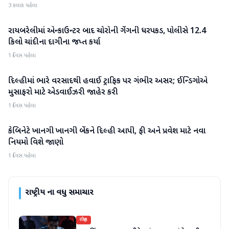
3 કલાક પહેલા
રાયબરેલીમાં એન્કાઉન્ટર બાદ ચોરોની ગેંગની ધરપકડ, પોલીસે 12.4
રાષ્ટ્રીય
કિલો ચાંદીના દાગીના જપ્ત કર્યા
1 દિવસ પહેલા
દિલ્હીમાં ભારે વરસાદથી હવાઈ ટ્રાફિક પર ગંભીર અસર; ઈન્ડિગોએ
રાષ્ટ્રીય
મુસાફરો માટે એડવાઈઝરી જાહેર કરી
1 દિવસ પહેલા
કેબિનેટે ખાનગી ખાનગી બેંકને દિલ્હી આપી, ફી અને પ્રવેશ માટે નવા
રાષ્ટ્રીય
નિયમો વિશે જાણો
1 દિવસ પહેલા
રાષ્ટ્રીય
ના વધુ સમાચાર
રાષ્ટ્રીય