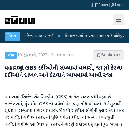
E-Paper
|
Login
એ કેન્દ્ર પર પ્રહાર કર્યા
બ્રેકિંગ
●
હિંમતનગરમાં રહસ્યમય વાયરસ કે ચાંદીપુરા? 6 બાળકોન
10 ફેબ્રુઆરી, 2025
|
Super Admin
Bookmark
રાષ્ટ્રીય
મહારાષ્ટ્રમાં GBS દર્દીઓની સંખ્યામાં વધારો, જાણો કેટલા
દર્દીઓને દાખલ અને કેટલાને આપવામાં આવી રજા
મહારાષ્ટ્રમાં 'ગિલેન-બેર સિન્ડ્રોમ' (GBS) ના કેસ સતત વધી રહ્યા છે.
તાજેતરમાં, મુંબઈમાં GBS નો પહેલો કેસ પણ નોંધાયો હતો. 9 ફેબ્રુઆરી
સુધીમાં, રાજ્યમાં શંકાસ્પદ GBS રોગથી સંક્રમિત લોકોની કુલ સંખ્યા 184
પર પહોંચી ગઈ છે. GBS ની પુષ્ટિ થયેલા દર્દીઓની સંખ્યા 155 સુધી
પહોંચી ગઈ છે. આ ઉપરાંત, GBS ને કારણે શંકાસ્પદ મૃત્યુની કુલ સંખ્યા 6