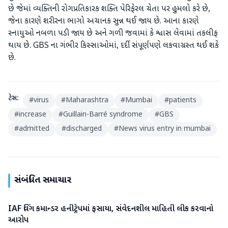
છે જેમાં વ્યક્તિની રોગપ્રતિકારક શક્તિ પેરિફેરલ ચેતા પર હુમલો કરે છે,
જેના કારણે શરીરના ભાગો અચાનક સુન્ન થઈ જાય છે. આના કારણે
સ્નાયુઓ નબળા પડી જાય છે અને ગળી જવામાં કે શ્વાસ લેવામાં તકલીફ
થાય છે. GBS ના ગંભીર કિસ્સાઓમાં, દર્દી સંપૂર્ણપણે લકવાગ્રસ્ત થઈ શકે
છે.
ટેગ્સ:
#
virus
#
Maharashtra
#
Mumbai
#
patients
#
increase
#
Guillain-Barré syndrome
#
GBS
#
admitted
#
discharged
#
News virus entry in mumbai
સંબંધિત સમાચાર
IAF વિંગ કમાન્ડર હનીટ્રેપમાં ફસાયા, સંવેદનશીલ માહિતી લીક કરવાનો
રાષ્ટ્રીય
આરોપ