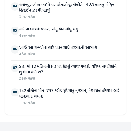
પાલનપુર-ડીસા હાઇવે પર એસઓજી પોલીસે 19.80 લાખનું મોર્ફિન
04
હિરોઈન ઝડપી પાડ્યું
3 દિવસ પહેલા
ચાંદીના ભાવમાં વધારો, સોનું પણ મોંઘુ થયું
05
4 દિવસ પહેલા
આજે આ રાજ્યોમાં ભારે પવન સાથે વરસાદની આગાહી
06
4 દિવસ પહેલા
SBI માં 12 મહિનાની FD પર કેટલું વ્યાજ મળશે, વરિષ્ઠ નાગરિકોને
07
શું લાભ મળે છે?
2 દિવસ પહેલા
142 લોકોના મોત, 797 કરોડ રૂપિયાનું નુકસાન, હિમાચલ પ્રદેશમાં ભારે
08
ચોમાસાનો સામનો
1 દિવસ પહેલા