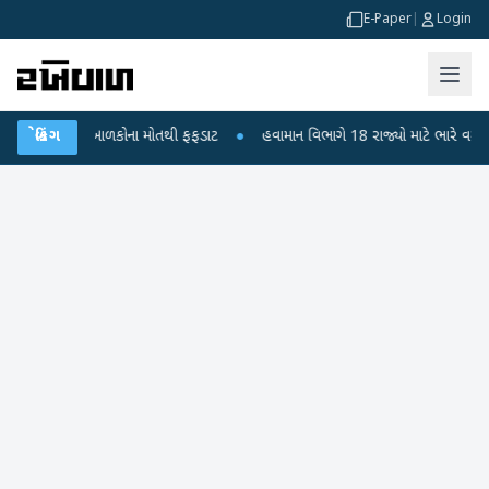
E-Paper
|
Login
ુરા? 6 બાળકોના મોતથી ફફડાટ
બ્રેકિંગ
●
હવામાન વિભાગે 18 રાજ્યો માટે ભારે વરસાદની ચેતવ