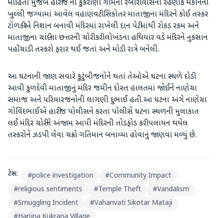
માહિતી મુજબ હારીજ ના કુકરાણા ગામના રબારી વાસના રહેણાંક મકાનની
ખુલ્લી જગ્યામાં આવેલ વહાણવટી સિકોતર માતાજીના મંદિરને કોઈ તસ્કર
ટોળકીએ નિશાન બનાવી મંદિરમાં રાખેલી દાન પેટીમાંથી રોકડ રકમ અને
માતાજીના ચાંદીના છત્તરની ચોરી કરી લોખંડના હથિયાર વડે મંદિરને નુકસાન
પહોંચાડી તસ્કરો ફરાર થઈ જતાં અને મોડી રાત્રે બનેલી.
આ ઘટનાની જાણ સવારે કુટુંબીજનોને થતાં તેઓએ ઘટના સ્થળે દોડી
આવી કુળદેવી માતાજીનું મંદિર જમીન દોસ્ત હાલતમાં જોઈને નાણેચા
સમાજ અને પરિવારજનોની લાગણી દુભાઈ હતી.આ ધટના અંગે નાણેચા
ગોવિંદભાઈએ હારીજ પોલીસને કરતાં પોલીસે ઘટના સ્થળની મુલાકાત
લઈ મંદિર ચોરીને અંજામ આપી મંદિરની તોડફોડ કરી પલાયન થયેલ
તસ્કરોને ઝડપી લેવા ચક્રો ગતિમાન બનાવ્યા હોવાનું જાણવા મળ્યું છે.
ટેગ્સ:
#
police investigation
#
Community Impact
#
religious sentiments
#
Temple Theft
#
Vandalism
#
Smuggling Incident
#
Vahanvati Sikotar Mataji
#
Harijna Kukrana Village