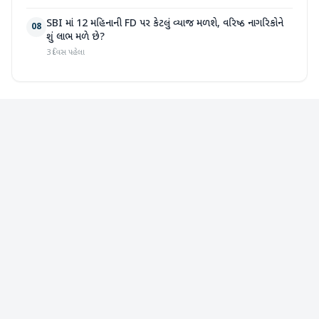
SBI માં 12 મહિનાની FD પર કેટલું વ્યાજ મળશે, વરિષ્ઠ નાગરિકોને
08
શું લાભ મળે છે?
3 દિવસ પહેલા