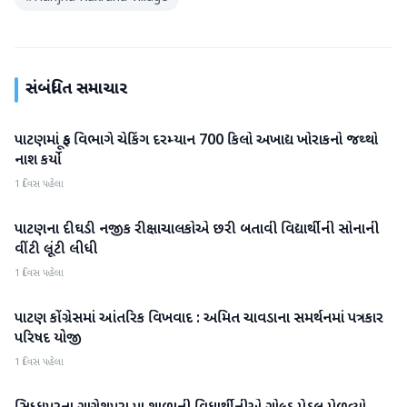
સંબંધિત સમાચાર
પાટણમાં ફૂડ વિભાગે ચેકિંગ દરમ્યાન 700 કિલો અખાદ્ય ખોરાકનો જથ્થો
પાટણ
નાશ કર્યો
1 દિવસ પહેલા
પાટણના દીઘડી નજીક રીક્ષાચાલકોએ છરી બતાવી વિદ્યાર્થીની સોનાની
પાટણ
વીંટી લૂંટી લીધી
1 દિવસ પહેલા
પાટણ કોંગ્રેસમાં આંતરિક વિખવાદ : અમિત ચાવડાના સમર્થનમાં પત્રકાર
પાટણ
પરિષદ યોજી
1 દિવસ પહેલા
પાટણ