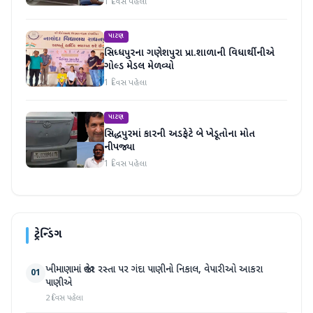
1 દિવસ પહેલા
પાટણ
સિધ્ધપુરના ગણેશપુરા પ્રા.શાળાની વિધાર્થીનીએ
ગોલ્ડ મેડલ મેળવ્યો
1 દિવસ પહેલા
પાટણ
સિદ્ધપુરમાં કારની અડફેટે બે ખેડૂતોના મોત
નીપજ્યા
1 દિવસ પહેલા
ટ્રેન્ડિંગ
ખીમાણામાં જાહેર રસ્તા પર ગંદા પાણીનો નિકાલ, વેપારીઓ આકરા
01
પાણીએ
2 દિવસ પહેલા