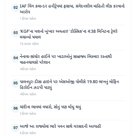
IAF વિંગ કમાન્ડર હનીટ્રેપમાં ફસાયા, સંવેદનશીલ માહિતી લીક કરવાનો
02
આરોપ
1 દિવસ પહેલા
‘KGF’ના યશનો ખૂંખાર અવતાર! ‘ટોક્સિક’ના 4:38 મિનિટના ટ્રેલરે
03
મચાવ્યો ધમાલ
16 કલાક પહેલા
નેનાવા-સાંચોર હાઈવે પર ખાડાઓનું સામ્રાજ્ય બિસ્માર રસ્તાથી
04
વાહનચાલકો પરેશાન
4 દિવસ પહેલા
પાલનપુર-ડીસા હાઇવે પર એસઓજી પોલીસે 19.80 લાખનું મોર્ફિન
05
હિરોઈન ઝડપી પાડ્યું
4 દિવસ પહેલા
ચાંદીના ભાવમાં વધારો, સોનું પણ મોંઘુ થયું
06
5 દિવસ પહેલા
આજે આ રાજ્યોમાં ભારે પવન સાથે વરસાદની આગાહી
07
6 દિવસ પહેલા