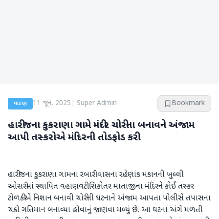
11 જૂન, 2025
|
Super Admin
Bookmark
પાટણ
હારીજના કુકરાણા ગામે મંદીર ચોરીના બનાવને અંજામ
આપી તસ્કરોએ મંદિરની તોડફોડ કરી
હારીજના કુકરાણા ગામના રબારી વાસના રહેણાંક મકાનની ખુલ્લી
ઓસરીમાં સ્થાપિત વહાણવટી સિકોતર માતાજીના મંદિરને કોઈ તસ્કર
ટોળકીએ નિશાન બનાવી ચોરીની ઘટનાને અંજામ આપતા પોલીસે તપાસના
ચક્રો ગતિમાન બનાવ્યા હોવાનું જાણવા મળ્યું છે. આ ઘટના અંગે મળતી