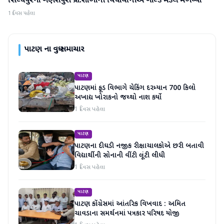
સિધ્ધપુરના ગણેશપુરા પ્રા.શાળાની વિધાર્થીનીએ ગોલ્ડ મેડલ મેળવ્યો
1 દિવસ પહેલા
પાટણ
ના વધુ સમાચાર
પાટણ
પાટણમાં ફૂડ વિભાગે ચેકિંગ દરમ્યાન 700 કિલો
અખાદ્ય ખોરાકનો જથ્થો નાશ કર્યો
1 દિવસ પહેલા
પાટણ
પાટણના દીઘડી નજીક રીક્ષાચાલકોએ છરી બતાવી
વિદ્યાર્થીની સોનાની વીંટી લૂંટી લીધી
1 દિવસ પહેલા
પાટણ
પાટણ કોંગ્રેસમાં આંતરિક વિખવાદ : અમિત
ચાવડાના સમર્થનમાં પત્રકાર પરિષદ યોજી