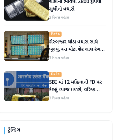
ચાંદીના ભાવમાં 2800 રૂપિયા
સુધીનો વધારો
2 દિવસ પહેલા
બિઝનેસ
શેરબજાર થોડા વધારા સાથે
ખુલ્યું, આ મોટા શેર લાલ રંગમાં
ખુલ્યા
3 દિવસ પહેલા
બિઝનેસ
SBI માં 12 મહિનાની FD પર
કેટલું વ્યાજ મળશે, વરિષ્ઠ
નાગરિકોને શું લાભ મળે છે?
3 દિવસ પહેલા
ટ્રેન્ડિંગ