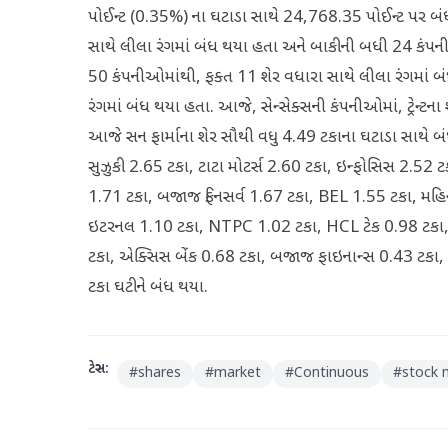
પોઈન્ટ (0.35%) ના ઘટાડા સાથે 24,768.35 પોઈન્ટ પર બંધ 
સાથે લીલા રંગમાં બંધ થયા હતા અને બાકીની બધી 24 કંપનીઓ
50 કંપનીઓમાંથી, ફક્ત 11 શેર વધારા સાથે લીલા રંગમાં
રંગમાં બંધ થયા હતા. આજે, સેન્સેક્સની કંપનીઓમાં, ટ્રેન્
આજે સન ફાર્માના શેર સૌથી વધુ 4.49 ટકાના ઘટાડા સાથે બ
સુઝુકી 2.65 ટકા, ટાટા મોટર્સ 2.60 ટકા, ઇન્ફોસિસ 2.52 ટ
1.71 ટકા, બજાજ ફિનસર્વ 1.67 ટકા, BEL 1.55 ટકા, મહિન્દ
ઇટરનલ 1.10 ટકા, NTPC 1.02 ટકા, HCL ટેક 0.98 ટકા, ટાઇ
ટકા, એક્સિસ બેંક 0.68 ટકા, બજાજ ફાઇનાન્સ 0.43 ટકા, 
ટકા ઘટીને બંધ થયા.
ટેગ્સ:
#
shares
#
market
#
Continuous
#
stock 