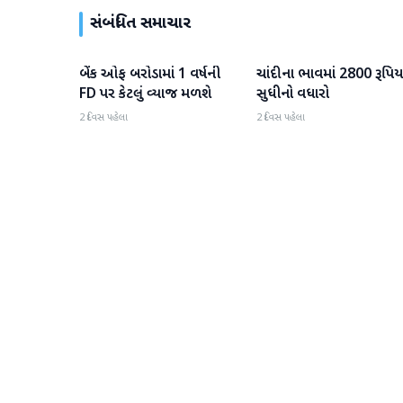
સંબંધિત સમાચાર
બેંક ઓફ બરોડામાં 1 વર્ષની
ચાંદીના ભાવમાં 2800 રૂપિય
બિઝનેસ
બિઝનેસ
FD પર કેટલું વ્યાજ મળશે
સુધીનો વધારો
2 દિવસ પહેલા
2 દિવસ પહેલા