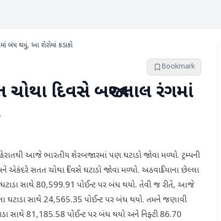
ં બંધ થયું, આ શેરોમાં કડાકો
Bookmark
ત ચોથા દિવસે બજાર લાલ રંગમાં
ો
 જાહેરાતથી આજે ભારતીય શેરબજારમાં પણ ઘટાડો જોવા મળ્યો. ટ્રમ્પની
 એકંદરે સતત ચોથા દિવસે ઘટાડો જોવા મળ્યો. અઠવાડિયાના છેલ્લા
 ના ઘટાડા સાથે 80,599.91 પોઈન્ટ પર બંધ થયો. તેવી જ રીતે, આજે
 ના ઘટાડા સાથે 24,565.35 પોઈન્ટ પર બંધ થયો. તમને જણાવી
ઘટાડા સાથે 81,185.58 પોઈન્ટ પર બંધ થયો અને નિફ્ટી 86.70