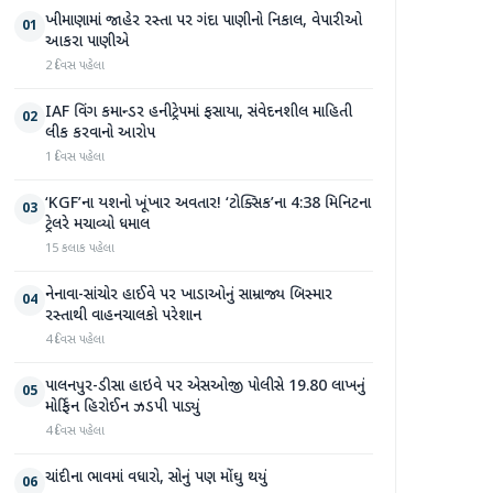
ખીમાણામાં જાહેર રસ્તા પર ગંદા પાણીનો નિકાલ, વેપારીઓ
01
આકરા પાણીએ
2 દિવસ પહેલા
IAF વિંગ કમાન્ડર હનીટ્રેપમાં ફસાયા, સંવેદનશીલ માહિતી
02
લીક કરવાનો આરોપ
1 દિવસ પહેલા
‘KGF’ના યશનો ખૂંખાર અવતાર! ‘ટોક્સિક’ના 4:38 મિનિટના
03
ટ્રેલરે મચાવ્યો ધમાલ
15 કલાક પહેલા
નેનાવા-સાંચોર હાઈવે પર ખાડાઓનું સામ્રાજ્ય બિસ્માર
04
રસ્તાથી વાહનચાલકો પરેશાન
4 દિવસ પહેલા
પાલનપુર-ડીસા હાઇવે પર એસઓજી પોલીસે 19.80 લાખનું
05
મોર્ફિન હિરોઈન ઝડપી પાડ્યું
4 દિવસ પહેલા
ચાંદીના ભાવમાં વધારો, સોનું પણ મોંઘુ થયું
06