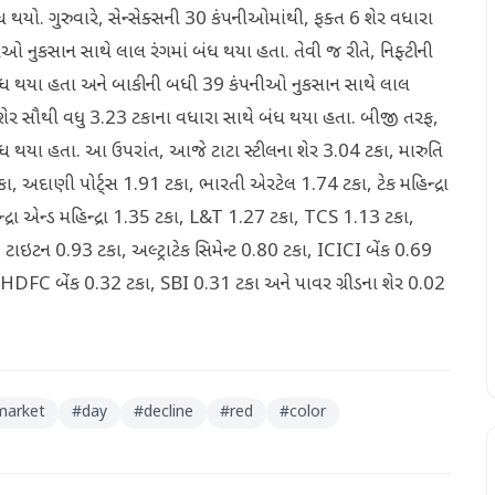
થયો. ગુરુવારે, સેન્સેક્સની 30 કંપનીઓમાંથી, ફક્ત 6 શેર વધારા
 નુકસાન સાથે લાલ રંગમાં બંધ થયા હતા. તેવી જ રીતે, નિફ્ટીની
 બંધ થયા હતા અને બાકીની બધી 39 કંપનીઓ નુકસાન સાથે લાલ
ટના શેર સૌથી વધુ 3.23 ટકાના વધારા સાથે બંધ થયા હતા. બીજી તરફ,
ંધ થયા હતા. આ ઉપરાંત, આજે ટાટા સ્ટીલના શેર 3.04 ટકા, મારુતિ
કા, અદાણી પોર્ટ્સ 1.91 ટકા, ભારતી એરટેલ 1.74 ટકા, ટેક મહિન્દ્રા
્રા એન્ડ મહિન્દ્રા 1.35 ટકા, L&T 1.27 ટકા, TCS 1.13 ટકા,
ટન 0.93 ટકા, અલ્ટ્રાટેક સિમેન્ટ 0.80 ટકા, ICICI બેંક 0.69
HDFC બેંક 0.32 ટકા, SBI 0.31 ટકા અને પાવર ગ્રીડના શેર 0.02
market
#
day
#
decline
#
red
#
color