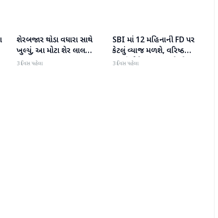
ા
શેરબજાર થોડા વધારા સાથે
SBI માં 12 મહિનાની FD પર
બિઝનેસ
બિઝનેસ
ખુલ્યું, આ મોટા શેર લાલ
કેટલું વ્યાજ મળશે, વરિષ્ઠ
રંગમાં ખુલ્યા
નાગરિકોને શું લાભ મળે છે?
3 દિવસ પહેલા
3 દિવસ પહેલા