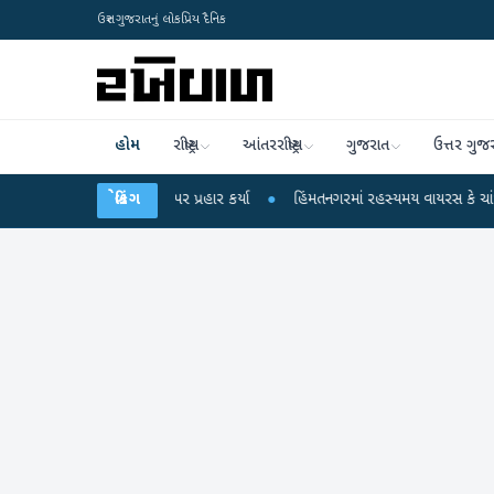
ઉત્તર ગુજરાતનું લોકપ્રિય દૈનિક
હોમ
રાષ્ટ્રીય
આંતરરાષ્ટ્રીય
ગુજરાત
ઉત્તર ગુજ
ન્દ્ર પર પ્રહાર કર્યા
બ્રેકિંગ
●
હિંમતનગરમાં રહસ્યમય વાયરસ કે ચાંદીપુરા? 6 બાળકોના મ