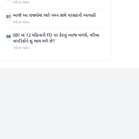
5 દિવસ પહેલા
આજે આ રાજ્યોમાં ભારે પવન સાથે વરસાદની આગાહી
07
6 દિવસ પહેલા
SBI માં 12 મહિનાની FD પર કેટલું વ્યાજ મળશે, વરિષ્ઠ
08
નાગરિકોને શું લાભ મળે છે?
3 દિવસ પહેલા