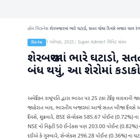
હોમ
/
બિઝનેસ
/
શેરબજારમાં ભારે ઘટાડો, સતત ચોથા દિવસે બજાર લાલ રંગમા
1 ઑગસ્ટ, 2025
|
Super Admin
1
મિનિટ વાંચન
બિઝનેસ
શેરબજારમાં ભારે ઘટાડો, સત
બંધ થયું, આ શેરોમાં કડાક
અમેરિકન રાષ્ટ્રપતિ દ્વારા ભારત પર 25 ટકા ટેરિફ લાદવાની
જાહેરાત બાદ, ભારતીય બજારમાં આજે સતત બીજા દિવસે અને
દિવસે, શુક્રવારે, BSE સેન્સેક્સ 585.67 પોઈન્ટ (0.72%)
NSE નો નિફ્ટી 50 ઈન્ડેક્સ પણ 203.00 પોઈન્ટ (0.82%)
દઈએ કે ગુરુવારે, સેન્સેક્સ 296.28 પોઈન્ટ (0.36%) ના 