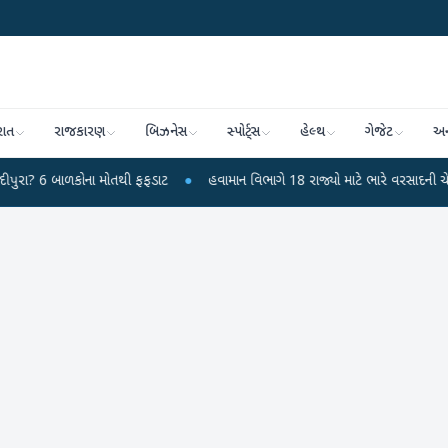
રાત
રાજકારણ
બિઝનેસ
સ્પોર્ટ્સ
હેલ્થ
ગેજેટ
અન
ોતથી ફફડાટ
●
હવામાન વિભાગે 18 રાજ્યો માટે ભારે વરસાદની ચેતવણી જારી કરી
●