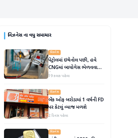
બિઝનેસ
ના વધુ સમાચાર
બિઝનેસ
પેટ્રોલમાં ઇથેનોલ પછી, હવે
CNGમાં બાયોગેસ ભેળવવાની
તૈયારી
19 કલાક પહેલા
બિઝનેસ
બેંક ઓફ બરોડામાં 1 વર્ષની FD
પર કેટલું વ્યાજ મળશે
2 દિવસ પહેલા
બિઝનેસ