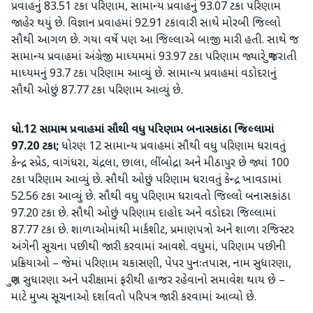
પ્રવાહનું 83.51 ટકા પરિણામ, સામાન્ય પ્રવાહનું 93.07 ટકા પરિણામ
જાહેર થયું છે. વિજ્ઞાન પ્રવાહમાં 92.91 ટકાવારી સાથે મોરબી જિલ્લો
સૌથી આગળ છે. ગયા વર્ષે પણ આ જિલ્લાએ બાજી મારી હતી. સાથે જ
સામાન્ય પ્રવાહમાં અંગ્રેજી માધ્યમમાં 93.97 ટકા પરિણામ જ્યારે ગુજરાતી
માધ્યમનું 93.7 ટકા પરિણામ આવ્યું છે. સામાન્ય પ્રવાહમાં વડોદરાનું
સૌથી ઓછું 87.77 ટકા પરિણામ આવ્યું છે.
ધો.12 સામાન્ય પ્રવાહમાં સૌથી વધુ પરિણામ બનાસકાંઠા જિલ્લામાં
97.20 ટકા;
ધોરણ 12 સામાન્ય પ્રવાહમાં સૌથી વધુ પરિણામ ધરાવતું
કેન્દ્ર સ્પ્રેડ, વાગંધરા, ચંદ્રલા, છાલા, લીંબોદ્રા અને મીઠાપુર છે જ્યાં 100
ટકા પરિણામ આવ્યું છે. સૌથી ઓછું પરિણામ ધરાવતું કેન્દ્ર ખાવડામાં
52.56 ટકા આવ્યું છે. સૌથી વધુ પરિણામ ધરાવતો જિલ્લો બનાસકાંઠા
97.20 ટકા છે. સૌથી ઓછું પરિણામ દાહોદ અને વડોદરા જિલ્લામાં
87.77 ટકા છે. શાળાઓમાંથી માર્કશીટ, પ્રમાણપત્રો અને શાળા રજિસ્ટર
અંગેની સૂચના પછીથી જારી કરવામાં આવશે. વધુમાં, પરિણામ પછીની
પ્રક્રિયાઓ – જેમાં પરિણામ ચકાસણી, પેપર પુનઃતપાસ, નામ સુધારણા,
ગુણ સુધારણા અને પરીક્ષામાં ફરીથી હાજર રહેવાનો સમાવેશ થાય છે –
માટે મુખ્ય સૂચનાઓ દર્શાવતો પરિપત્ર જારી કરવામાં આવ્યો છે.