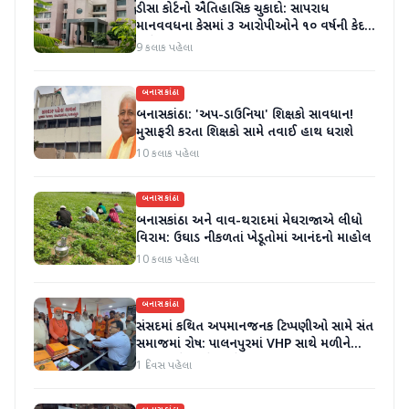
ડીસા કોર્ટનો ઐતિહાસિક ચુકાદો: સાપરાધ
માનવવધના કેસમાં ૩ આરોપીઓને ૧૦ વર્ષની કેદ
અને ૬ લાખનો દંડ
9 કલાક પહેલા
બનાસકાંઠા
બનાસકાંઠા: 'અપ-ડાઉનિયા' શિક્ષકો સાવધાન!
મુસાફરી કરતા શિક્ષકો સામે તવાઈ હાથ ધરાશે
10 કલાક પહેલા
બનાસકાંઠા
બનાસકાંઠા અને વાવ-થરાદમાં મેઘરાજાએ લીધો
વિરામ: ઉઘાડ નીકળતાં ખેડૂતોમાં આનંદનો માહોલ
10 કલાક પહેલા
બનાસકાંઠા
સંસદમાં કથિત અપમાનજનક ટિપ્પણીઓ સામે સંત
સમાજમાં રોષ: પાલનપુરમાં VHP સાથે મળીને
અધિક કલેક્ટરને આવેદનપત્ર આપ્યું
1 દિવસ પહેલા