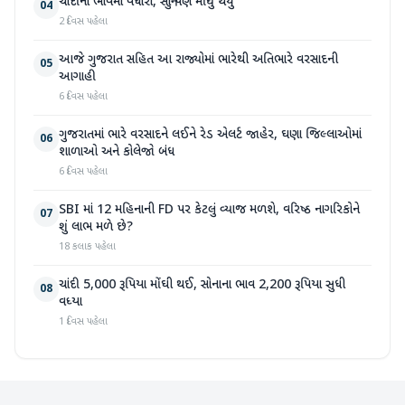
ચાંદીના ભાવમાં વધારો, સોનું પણ મોંઘુ થયું
04
2 દિવસ પહેલા
આજે ગુજરાત સહિત આ રાજ્યોમાં ભારેથી અતિભારે વરસાદની
05
આગાહી
6 દિવસ પહેલા
ગુજરાતમાં ભારે વરસાદને લઈને રેડ એલર્ટ જાહેર, ઘણા જિલ્લાઓમાં
06
શાળાઓ અને કોલેજો બંધ
6 દિવસ પહેલા
SBI માં 12 મહિનાની FD પર કેટલું વ્યાજ મળશે, વરિષ્ઠ નાગરિકોને
07
શું લાભ મળે છે?
18 કલાક પહેલા
ચાંદી 5,000 રૂપિયા મોંઘી થઈ, સોનાના ભાવ 2,200 રૂપિયા સુધી
08
વધ્યા
1 દિવસ પહેલા