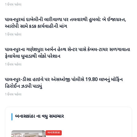
1 દિવસ પહેલા
પાલનપુરમાં દાબેલીની લારીવાળા પર તલવારથી હુમલો: બે ઈજાગ્રસ્ત,
બનાસકાંઠા
આરોપી સામે કડક કાર્યવાહીની માંગ
1 દિવસ પહેલા
પાલનપુરના ગણેશપુરા અર્બન હેલ્થ સેન્ટર પાસે કેબલ-ટાયર સળગાવાતા
બનાસકાંઠા
ફેલાયેલા ધુમાડાથી લોકો પરેશાન
1 દિવસ પહેલા
પાલનપુર-ડીસા હાઇવે પર એસઓજી પોલીસે 19.80 લાખનું મોર્ફિન
બનાસકાંઠા
હિરોઈન ઝડપી પાડ્યું
1 દિવસ પહેલા
બનાસકાંઠા
ના વધુ સમાચાર
બનાસકાંઠા