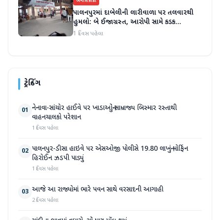
બનાસકાંઠા
પાલનપુરમાં દાબેલીની લારીવાળા પર તલવારથી
હુમલો: બે ઈજાગ્રસ્ત, આરોપી સામે કડક
કાર્યવાહીની માંગ
1 દિવસ પહેલા
ટ્રેન્ડિંગ
નેનાવા-સાંચોર હાઈવે પર ખાડાઓનું સામ્રાજ્ય બિસ્માર રસ્તાથી
01
વાહનચાલકો પરેશાન
1 દિવસ પહેલા
પાલનપુર-ડીસા હાઇવે પર એસઓજી પોલીસે 19.80 લાખનું મોર્ફિન
02
હિરોઈન ઝડપી પાડ્યું
1 દિવસ પહેલા
આજે આ રાજ્યોમાં ભારે પવન સાથે વરસાદની આગાહી
03
2 દિવસ પહેલા