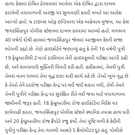
હત્યા કેસમાં દોષિત ઠેરવવામાં આવેલા એક દોષિત દ્વારા દાખલ
કરાયેલી વચગાળાની અરજી પર સુનાવણી કરતી વખતે આ આદેશ
આપ્યો હતો. ધ ટાઇમ્સ ઓફ ઇન્ડિયાના એક અહેવાલ મુજબ, આ કેસ
જગદસિંહપુર પોલીસ સ્ટેશનમાં દાખલ કરવામાં આવ્યો હતો. લગભગ
40 વર્ષનો દોષી હાલમાં જગદસિંહપુર જેલમાં આજીવન કેદની સજા
ભોગવી રહ્યો છે. તેણે હાઇકોર્ટને જણાવ્યું હતું કે તેની 16 વર્ષની પુત્રી
19 ફેબ્રુઆરીથી 2 માર્ચ દરમિયાન તેની હાઇસ્કૂલની પરીક્ષા આપી રહી
છે, અને કામચલાઉ મુક્તિની વિનંતી કરી હતી. હકીકતમાં, તેમની પુત્રી
તેમના વતન ગામમાં તેના વૃદ્ધ દાદા-દાદી સાથે રહે છે. તેઓ ખૂબ વૃદ્ધ છે
કે તેઓ તેને દરરોજ પરીક્ષા કેન્દ્ર પર લઈ જઈ શકતા નથી, તેથી તેમને
તેમની પુત્રીને પરીક્ષા કેન્દ્ર પર સુરક્ષિત રીતે લઈ જવા માટે વચગાળાના
જામીનની જરૂર હતી. 18 ફેબ્રુઆરીના રોજ હાઈકોર્ટના નિર્દેશ પર
કાર્યવાહી કરતા, જગતસિંહપુર પોલીસ સ્ટેશને સ્થાનિક તપાસ હાથ ધરી
અને 20 ફેબ્રુઆરીના રોજ રિપોર્ટ રજૂ કર્યો. તેમાં પુષ્ટિ મળી કે કેદીની
પુત્રીનું પરીક્ષા કેન્દ્ર તેના ગામથી આશરે 5 કિલોમીટર દૂર હતું. પોલીસે