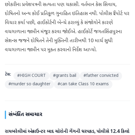
છોકરીના પ્રવેશપત્રની સત્યતા પણ ચકાસી. વર્તમાન કેસ સિવાય,
દોષિતનો અન્ય કોઈ પ્રતિકૂળ ગુનાહિત ઇતિહાસ નથી. પોલીસ રિપોર્ટ પર
વિચાર કર્યા પછી, હાઈકોર્ટની બેન્ચે ઠરાવ્યું કે સંજોગોને કારણે
વચગાળાના જામીન મંજૂર કરવા જોઈએ. હાઈકોર્ટે જગતસિંહપુરના
સેશન્સ જજને દોષિતને તેની મુક્તિની તારીખથી 10 માર્ચ સુધી
વચગાળાના જામીન પર મુક્ત કરવાનો નિર્દેશ આપ્યો.
ટેગ્સ:
#
HIGH COURT
#
grants bail
#
father convicted
#
murder so daughter
#
can take Class 10 exams
સંબંધિત સમાચાર
રાયબરેલીમાં એન્કાઉન્ટર બાદ ચોરોની ગેંગની ધરપકડ, પોલીસે 12.4 કિલો
રાષ્ટ્રીય