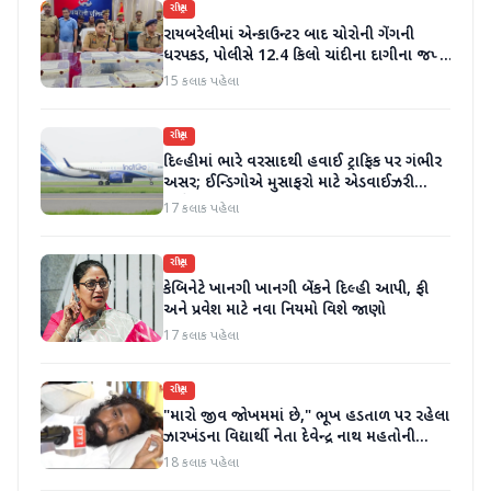
રાષ્ટ્રીય
રાયબરેલીમાં એન્કાઉન્ટર બાદ ચોરોની ગેંગની
ધરપકડ, પોલીસે 12.4 કિલો ચાંદીના દાગીના જપ્ત
કર્યા
15 કલાક પહેલા
રાષ્ટ્રીય
દિલ્હીમાં ભારે વરસાદથી હવાઈ ટ્રાફિક પર ગંભીર
અસર; ઈન્ડિગોએ મુસાફરો માટે એડવાઈઝરી
જાહેર કરી
17 કલાક પહેલા
રાષ્ટ્રીય
કેબિનેટે ખાનગી ખાનગી બેંકને દિલ્હી આપી, ફી
અને પ્રવેશ માટે નવા નિયમો વિશે જાણો
17 કલાક પહેલા
રાષ્ટ્રીય
"મારો જીવ જોખમમાં છે," ભૂખ હડતાળ પર રહેલા
ઝારખંડના વિદ્યાર્થી નેતા દેવેન્દ્ર નાથ મહતોની
તબિયત ખરાબ
18 કલાક પહેલા