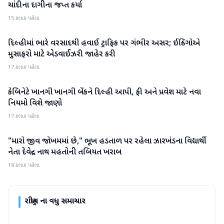
ચાંદીના દાગીના જપ્ત કર્યા
15 કલાક પહેલા
દિલ્હીમાં ભારે વરસાદથી હવાઈ ટ્રાફિક પર ગંભીર અસર; ઈન્ડિગોએ
રાષ્ટ્રીય
મુસાફરો માટે એડવાઈઝરી જાહેર કરી
17 કલાક પહેલા
કેબિનેટે ખાનગી ખાનગી બેંકને દિલ્હી આપી, ફી અને પ્રવેશ માટે નવા
રાષ્ટ્રીય
નિયમો વિશે જાણો
17 કલાક પહેલા
"મારો જીવ જોખમમાં છે," ભૂખ હડતાળ પર રહેલા ઝારખંડના વિદ્યાર્થી
રાષ્ટ્રીય
નેતા દેવેન્દ્ર નાથ મહતોની તબિયત ખરાબ
18 કલાક પહેલા
રાષ્ટ્રીય
ના વધુ સમાચાર