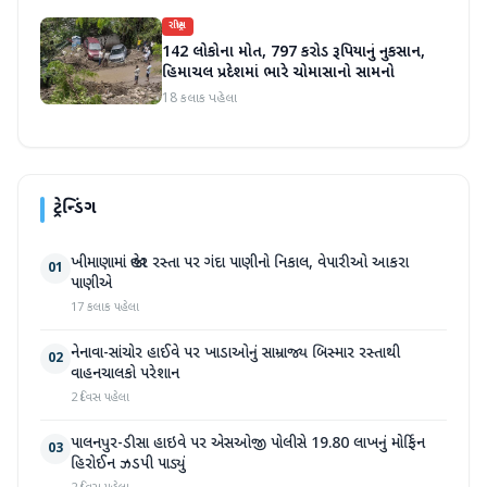
રાષ્ટ્રીય
142 લોકોના મોત, 797 કરોડ રૂપિયાનું નુકસાન,
હિમાચલ પ્રદેશમાં ભારે ચોમાસાનો સામનો
18 કલાક પહેલા
ટ્રેન્ડિંગ
ખીમાણામાં જાહેર રસ્તા પર ગંદા પાણીનો નિકાલ, વેપારીઓ આકરા
01
પાણીએ
17 કલાક પહેલા
નેનાવા-સાંચોર હાઈવે પર ખાડાઓનું સામ્રાજ્ય બિસ્માર રસ્તાથી
02
વાહનચાલકો પરેશાન
2 દિવસ પહેલા
પાલનપુર-ડીસા હાઇવે પર એસઓજી પોલીસે 19.80 લાખનું મોર્ફિન
03
હિરોઈન ઝડપી પાડ્યું