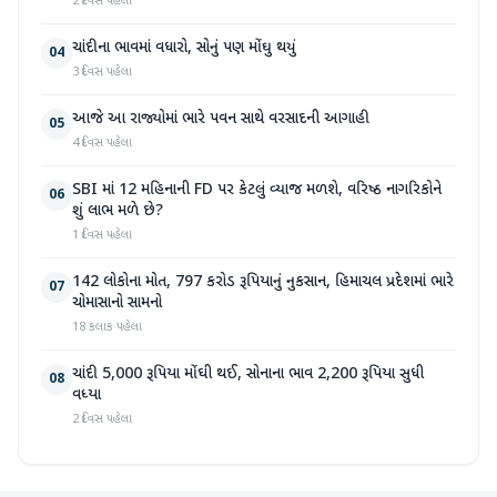
2 દિવસ પહેલા
ચાંદીના ભાવમાં વધારો, સોનું પણ મોંઘુ થયું
04
3 દિવસ પહેલા
આજે આ રાજ્યોમાં ભારે પવન સાથે વરસાદની આગાહી
05
4 દિવસ પહેલા
SBI માં 12 મહિનાની FD પર કેટલું વ્યાજ મળશે, વરિષ્ઠ નાગરિકોને
06
શું લાભ મળે છે?
1 દિવસ પહેલા
142 લોકોના મોત, 797 કરોડ રૂપિયાનું નુકસાન, હિમાચલ પ્રદેશમાં ભારે
07
ચોમાસાનો સામનો
18 કલાક પહેલા
ચાંદી 5,000 રૂપિયા મોંઘી થઈ, સોનાના ભાવ 2,200 રૂપિયા સુધી
08
વધ્યા
2 દિવસ પહેલા