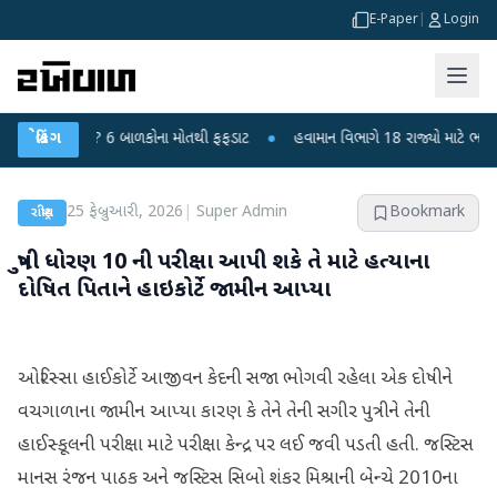
E-Paper
|
Login
ાંદીપુરા? 6 બાળકોના મોતથી ફફડાટ
બ્રેકિંગ
●
હવામાન વિભાગે 18 રાજ્યો માટે ભારે વરસાદન
25 ફેબ્રુઆરી, 2026
|
Super Admin
Bookmark
રાષ્ટ્રીય
પુત્રી ધોરણ 10 ની પરીક્ષા આપી શકે તે માટે હત્યાના
દોષિત પિતાને હાઇકોર્ટે જામીન આપ્યા
ઓરિસ્સા હાઈકોર્ટે આજીવન કેદની સજા ભોગવી રહેલા એક દોષીને
વચગાળાના જામીન આપ્યા કારણ કે તેને તેની સગીર પુત્રીને તેની
હાઈસ્કૂલની પરીક્ષા માટે પરીક્ષા કેન્દ્ર પર લઈ જવી પડતી હતી. જસ્ટિસ
માનસ રંજન પાઠક અને જસ્ટિસ સિબો શંકર મિશ્રાની બેન્ચે 2010ના