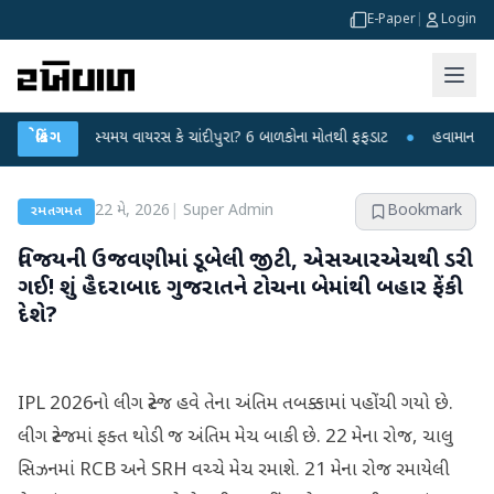
E-Paper
|
Login
માં રહસ્યમય વાયરસ કે ચાંદીપુરા? 6 બાળકોના મોતથી ફફડાટ
બ્રેકિંગ
●
હવામાન વિભાગે 18 રા
22 મે, 2026
|
Super Admin
Bookmark
રમતગમત
વિજયની ઉજવણીમાં ડૂબેલી જીટી, એસઆરએચથી ડરી
ગઈ! શું હૈદરાબાદ ગુજરાતને ટોચના બેમાંથી બહાર ફેંકી
દેશે?
IPL 2026નો લીગ સ્ટેજ હવે તેના અંતિમ તબક્કામાં પહોંચી ગયો છે.
લીગ સ્ટેજમાં ફક્ત થોડી જ અંતિમ મેચ બાકી છે. 22 મેના રોજ, ચાલુ
સિઝનમાં RCB અને SRH વચ્ચે મેચ રમાશે. 21 મેના રોજ રમાયેલી