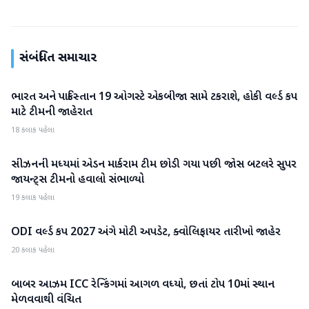
સંબંધિત સમાચાર
ભારત અને પાકિસ્તાન 19 ઓગસ્ટે એકબીજા સામે ટકરાશે, હોકી વર્લ્ડ કપ
રમતગમત
માટે ટીમની જાહેરાત
18 કલાક પહેલા
સીઝનની મધ્યમાં એડન માર્કરામ ટીમ છોડી ગયા પછી જોસ બટલરે સુપર
રમતગમત
જાયન્ટ્સ ટીમનો હવાલો સંભાળ્યો
19 કલાક પહેલા
ODI વર્લ્ડ કપ 2027 અંગે મોટી અપડેટ, ક્વોલિફાયર તારીખો જાહેર
રમતગમત
20 કલાક પહેલા
બાબર આઝમ ICC રેન્કિંગમાં આગળ વધ્યો, છતાં ટોપ 10માં સ્થાન
રમતગમત
મેળવવાથી વંચિત