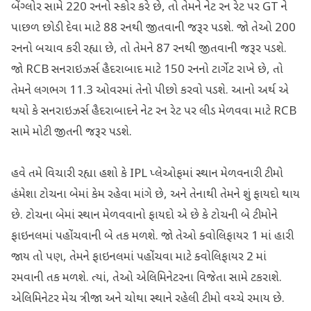
બેંગ્લોર સામે 220 રનનો સ્કોર કરે છે, તો તેમને નેટ રન રેટ પર GT ને
પાછળ છોડી દેવા માટે 88 રનથી જીતવાની જરૂર પડશે. જો તેઓ 200
રનનો બચાવ કરી રહ્યા છે, તો તેમને 87 રનથી જીતવાની જરૂર પડશે.
જો RCB સનરાઇઝર્સ હૈદરાબાદ માટે 150 રનનો ટાર્ગેટ રાખે છે, તો
તેમને લગભગ 11.3 ઓવરમાં તેનો પીછો કરવો પડશે. આનો અર્થ એ
થયો કે સનરાઇઝર્સ હૈદરાબાદને નેટ રન રેટ પર લીડ મેળવવા માટે RCB
સામે મોટી જીતની જરૂર પડશે.
હવે તમે વિચારી રહ્યા હશો કે IPL પ્લેઓફમાં સ્થાન મેળવનારી ટીમો
હંમેશા ટોચના બેમાં કેમ રહેવા માંગે છે, અને તેનાથી તેમને શું ફાયદો થાય
છે. ટોચના બેમાં સ્થાન મેળવવાનો ફાયદો એ છે કે ટોચની બે ટીમોને
ફાઇનલમાં પહોંચવાની બે તક મળશે. જો તેઓ ક્વોલિફાયર 1 માં હારી
જાય તો પણ, તેમને ફાઇનલમાં પહોંચવા માટે ક્વોલિફાયર 2 માં
રમવાની તક મળશે. ત્યાં, તેઓ એલિમિનેટરના વિજેતા સામે ટકરાશે.
એલિમિનેટર મેચ ત્રીજા અને ચોથા સ્થાને રહેલી ટીમો વચ્ચે રમાય છે.