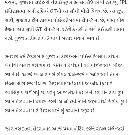
મેચમાં, ગુજરાત ટાઇટન્સે ચેન્નાઈ સુપર કિંગ્સને 89 રનથી હરાવ્યું. IPL
ઇતિહાસમાં રનની દ્રષ્ટિએ GTનો આ સૌથી મોટો વિજય છે. આ જીત
સાથે, ગુજરાત ટીમ હાલમાં પોઈન્ટ ટેબલમાં ટોપ-2 માં છે, પરંતુ લીગ
સ્ટેજના અંત સુધી GT ટોપ-2 માં રહેશે કે નહીં તે અંગે કંઈ કહી શકાય
નહીં. ગુજરાત ટીમ ટોપ-2 માંથી બહાર થવાનો ભય છે.
સનરાઇઝર્સ હૈદરાબાદ ગુજરાત ટાઇટન્સને પોઈન્ટ ટેબલમાં ટોચના
બેમાંથી બહાર કરી શકે છે. SRH 13 મેચમાં 16 પોઈન્ટ સાથે ત્રીજા
સ્થાને છે. આજે ટેબલ-ટોપર્સ રોયલ ચેલેન્જર્સ બેંગ્લોર સામે તેમનો
છેલ્લો લીગ સ્ટેજ મેચ છે. હૈદરાબાદ પહેલાથી જ પ્લેઓફ માટે
ક્વોલિફાય થઈ ગયું છે, પરંતુ આજે તેઓ RCB ને હરાવીને ટોપ-ટુમાં
સ્થાન મેળવવાનો પ્રયાસ કરશે. ચાલો હવે તમને જણાવીએ કે ટોપ-ટુમાં
સ્થાન મેળવવા માટે હૈદરાબાદને શું કરવાની જરૂર છે.
જો સનરાઇઝર્સ હૈદરાબાદ આજે પ્રથમ બેટિંગ કરીને રોયલ ચેલેન્જર્સ