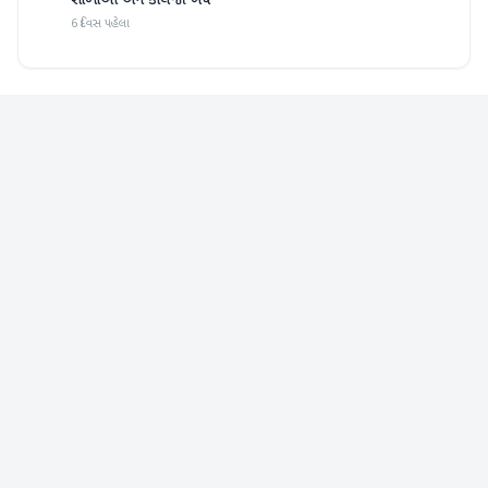
શાળાઓ અને કોલેજો બંધ
6 દિવસ પહેલા