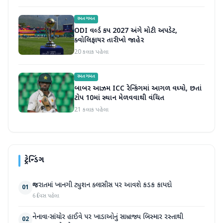
રમતગમત
ODI વર્લ્ડ કપ 2027 અંગે મોટી અપડેટ,
ક્વોલિફાયર તારીખો જાહેર
20 કલાક પહેલા
રમતગમત
બાબર આઝમ ICC રેન્કિંગમાં આગળ વધ્યો, છતાં
ટોપ 10માં સ્થાન મેળવવાથી વંચિત
21 કલાક પહેલા
ટ્રેન્ડિંગ
ગુજરાતમાં ખાનગી ટ્યુશન ક્લાસીસ પર આવશે કડક કાયદો
01
6 દિવસ પહેલા
નેનાવા-સાંચોર હાઈવે પર ખાડાઓનું સામ્રાજ્ય બિસ્માર રસ્તાથી
02