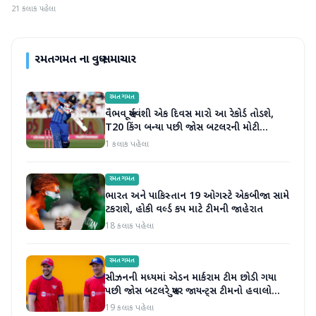
21 કલાક પહેલા
રમતગમત
ના વધુ સમાચાર
રમતગમત
વૈભવ સૂર્યવંશી એક દિવસ મારો આ રેકોર્ડ તોડશે,
T20 કિંગ બન્યા પછી જોસ બટલરની મોટી
ભવિષ્યવાણી
1 કલાક પહેલા
રમતગમત
ભારત અને પાકિસ્તાન 19 ઓગસ્ટે એકબીજા સામે
ટકરાશે, હોકી વર્લ્ડ કપ માટે ટીમની જાહેરાત
18 કલાક પહેલા
રમતગમત
સીઝનની મધ્યમાં એડન માર્કરામ ટીમ છોડી ગયા
પછી જોસ બટલરે સુપર જાયન્ટ્સ ટીમનો હવાલો
સંભાળ્યો
19 કલાક પહેલા