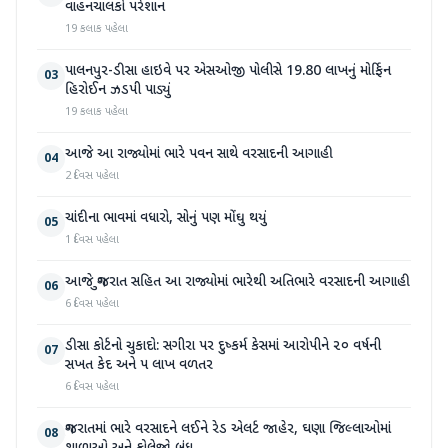
વાહનચાલકો પરેશાન
19 કલાક પહેલા
પાલનપુર-ડીસા હાઇવે પર એસઓજી પોલીસે 19.80 લાખનું મોર્ફિન
03
હિરોઈન ઝડપી પાડ્યું
19 કલાક પહેલા
આજે આ રાજ્યોમાં ભારે પવન સાથે વરસાદની આગાહી
04
2 દિવસ પહેલા
ચાંદીના ભાવમાં વધારો, સોનું પણ મોંઘુ થયું
05
1 દિવસ પહેલા
આજે ગુજરાત સહિત આ રાજ્યોમાં ભારેથી અતિભારે વરસાદની આગાહી
06
6 દિવસ પહેલા
ડીસા કોર્ટનો ચુકાદો: સગીરા પર દુષ્કર્મ કેસમાં આરોપીને ૨૦ વર્ષની
07
સખત કેદ અને ૫ લાખ વળતર
6 દિવસ પહેલા
ગુજરાતમાં ભારે વરસાદને લઈને રેડ એલર્ટ જાહેર, ઘણા જિલ્લાઓમાં
08