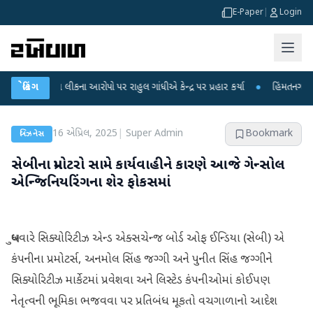
E-Paper
|
Login
્ષા લીકના આરોપો પર રાહુલ ગાંધીએ કેન્દ્ર પર પ્રહાર કર્યા
બ્રેકિંગ
●
હિંમતનગરમાં રહસ્યમય 
16 એપ્રિલ, 2025
|
Super Admin
Bookmark
બિઝનેસ
સેબીના પ્રમોટરો સામે કાર્યવાહીને કારણે આજે ગેન્સોલ
એન્જિનિયરિંગના શેર ફોકસમાં
બુધવારે સિક્યોરિટીઝ એન્ડ એક્સચેન્જ બોર્ડ ઓફ ઈન્ડિયા (સેબી) એ
કંપનીના પ્રમોટર્સ, અનમોલ સિંહ જગ્ગી અને પુનીત સિંહ જગ્ગીને
સિક્યોરિટીઝ માર્કેટમાં પ્રવેશવા અને લિસ્ટેડ કંપનીઓમાં કોઈપણ
નેતૃત્વની ભૂમિકા ભજવવા પર પ્રતિબંધ મૂકતો વચગાળાનો આદેશ