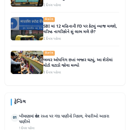
2 દિવસ પહેલા
બિઝનેસ
SBI માં 12 મહિનાની FD પર કેટલું વ્યાજ મળશે,
વરિષ્ઠ નાગરિકોને શું લાભ મળે છે?
2 દિવસ પહેલા
બિઝનેસ
બમ્પર ઓપનિંગ છતાં બજાર ઘટ્યું, આ શેરોમાં
મોટો ઘટાડો જોવા મળ્યો
3 દિવસ પહેલા
ટ્રેન્ડિંગ
ખીમાણામાં જાહેર રસ્તા પર ગંદા પાણીનો નિકાલ, વેપારીઓ આકરા
01
પાણીએ
1 દિવસ પહેલા