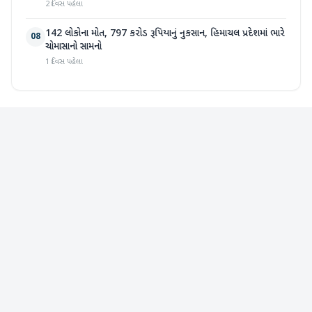
2 દિવસ પહેલા
142 લોકોના મોત, 797 કરોડ રૂપિયાનું નુકસાન, હિમાચલ પ્રદેશમાં ભારે
08
ચોમાસાનો સામનો
1 દિવસ પહેલા