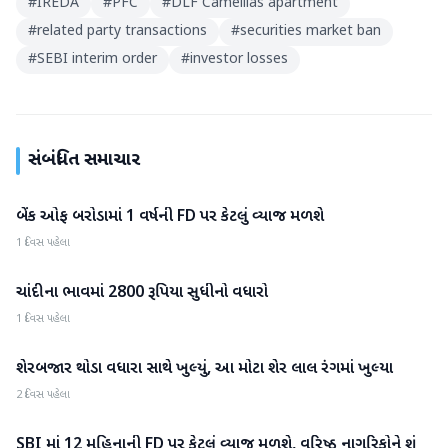
#
IREDA
#
PFC
#
DLF Camellias apartment
#
related party transactions
#
securities market ban
#
SEBI interim order
#
investor losses
સંબંધિત સમાચાર
બેંક ઓફ બરોડામાં 1 વર્ષની FD પર કેટલું વ્યાજ મળશે
બિઝનેસ
1 દિવસ પહેલા
ચાંદીના ભાવમાં 2800 રૂપિયા સુધીનો વધારો
બિઝનેસ
1 દિવસ પહેલા
શેરબજાર થોડા વધારા સાથે ખુલ્યું, આ મોટા શેર લાલ રંગમાં ખુલ્યા
બિઝનેસ
2 દિવસ પહેલા
SBI માં 12 મહિનાની FD પર કેટલું વ્યાજ મળશે, વરિષ્ઠ નાગરિકોને શું
બિઝનેસ