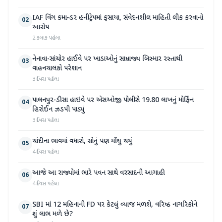
IAF વિંગ કમાન્ડર હનીટ્રેપમાં ફસાયા, સંવેદનશીલ માહિતી લીક કરવાનો
02
આરોપ
2 કલાક પહેલા
નેનાવા-સાંચોર હાઈવે પર ખાડાઓનું સામ્રાજ્ય બિસ્માર રસ્તાથી
03
વાહનચાલકો પરેશાન
3 દિવસ પહેલા
પાલનપુર-ડીસા હાઇવે પર એસઓજી પોલીસે 19.80 લાખનું મોર્ફિન
04
હિરોઈન ઝડપી પાડ્યું
3 દિવસ પહેલા
ચાંદીના ભાવમાં વધારો, સોનું પણ મોંઘુ થયું
05
4 દિવસ પહેલા
આજે આ રાજ્યોમાં ભારે પવન સાથે વરસાદની આગાહી
06
4 દિવસ પહેલા
SBI માં 12 મહિનાની FD પર કેટલું વ્યાજ મળશે, વરિષ્ઠ નાગરિકોને
07
શું લાભ મળે છે?