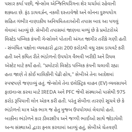
પસાર કર્યા પછી, જેન્સોલ એન્જિનિયરિંગના શેર ચર્ચામાં રહેવાની
શક્યતા છે. ફંડ ડાયવર્ઝન, નકલી દસ્તાવેજો અને લોનના દુરુપયોગ
સહિત ગંભીર નાણાકીય અનિયમિતતાઓની તપાસ બાદ આ પગલું
લેવામાં આવ્યું છે. સેબીની તપાસમાં જાણવા મળ્યું છે કે પ્રમોટરોએ
લિસ્ટેડ પબ્લિક કંપની ગેન્સોલને પોતાની અંગત જાગીર તરીકે ગણી હતી
- સંબંધિત પક્ષોના વ્યવહારો દ્વારા 200 કરોડથી વધુ રકમ ડાયવર્ટ કરી
હતી અને કથિત રીતે ભંડોળનો ઉપયોગ વૈભવી ખરીદી અને રિયલ
એસ્ટેટ માટે કર્યો હતો. "પ્રમોટરો લિસ્ટેડ પબ્લિક કંપની ચલાવી રહ્યા
હતા જાણે તે કોઈ માલિકીની પેઢી હોય," સેબીએ તેના આદેશમાં
સ્પષ્ટપણે જણાવ્યું હતું. જેન્સોલે તેના ઇલેક્ટ્રિક વાહન (EV) વ્યવસાયને
ફાઇનાન્સ કરવા માટે IREDA અને PFC જેવી સંસ્થાઓ પાસેથી 975
કરોડ રૂપિયાની લોન એકત્ર કરી હતી. પરંતુ સેબીના તારણો સૂચવે છે કે
ભંડોળનો માત્ર એક ભાગ જ હેતુ મુજબ ઉપયોગમાં લેવાયો હતો.
બાકીના ભંડોળને કાર ડીલરશીપ અને જગ્ગી ભાઈઓ સાથે જોડાયેલી
અન્ય સંસ્થાઓ દ્વારા ફનલ કરવામાં આવ્યું હતું, સેબીએ ચેતવણી