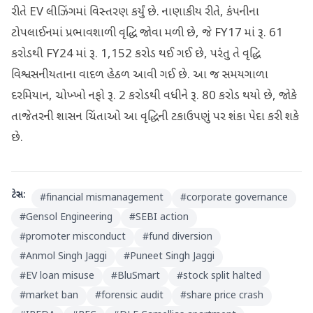
રીતે EV લીઝિંગમાં વિસ્તરણ કર્યું છે. નાણાકીય રીતે, કંપનીના
ટોપલાઈનમાં પ્રભાવશાળી વૃદ્ધિ જોવા મળી છે, જે FY17 માં રૂ. 61
કરોડથી FY24 માં રૂ. 1,152 કરોડ થઈ ગઈ છે, પરંતુ તે વૃદ્ધિ
વિશ્વસનીયતાના વાદળ હેઠળ આવી ગઈ છે. આ જ સમયગાળા
દરમિયાન, ચોખ્ખો નફો રૂ. 2 કરોડથી વધીને રૂ. 80 કરોડ થયો છે, જોકે
તાજેતરની શાસન ચિંતાઓ આ વૃદ્ધિની ટકાઉપણું પર શંકા પેદા કરી શકે
છે.
ટેગ્સ:
#
financial mismanagement
#
corporate governance
#
Gensol Engineering
#
SEBI action
#
promoter misconduct
#
fund diversion
#
Anmol Singh Jaggi
#
Puneet Singh Jaggi
#
EV loan misuse
#
BluSmart
#
stock split halted
#
market ban
#
forensic audit
#
share price crash