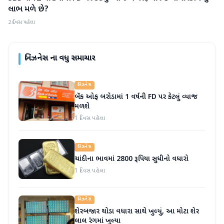
લાભ મળે છે?
2 દિવસ પહેલા
બિઝનેસ
ના વધુ સમાચાર
બિઝનેસ
બેંક ઓફ બરોડામાં 1 વર્ષની FD પર કેટલું વ્યાજ
મળશે
1 દિવસ પહેલા
બિઝનેસ
ચાંદીના ભાવમાં 2800 રૂપિયા સુધીનો વધારો
1 દિવસ પહેલા
બિઝનેસ
શેરબજાર થોડા વધારા સાથે ખુલ્યું, આ મોટા શેર
લાલ રંગમાં ખુલ્યા