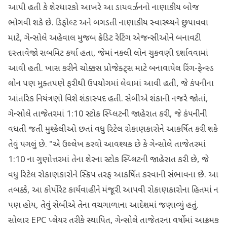
આપી હતી કે શેરધારકો આખરે આ ડાયવર્ઝનનો નાણાકીય બોજ
ભોગવી શકે છે. ડિફોલ્ટ અને બગડતી નાણાકીય સ્વાસ્થ્યને છુપાવવા
માટે, ગેન્સોલે અહેવાલ મુજબ ક્રેડિટ રેટિંગ એજન્સીઓને બનાવટી
દસ્તાવેજો સબમિટ કર્યા હતા, જેમાં નકલી લોન ચુકવણી દર્શાવવામાં
આવી હતી. ખાસ કરીને ચોક્કસ પ્રોજેક્ટ્સ માટે બનાવાયેલ રિંગ-ફેન્સ્ડ
લોન પણ મુક્તપણે ફરીથી ઉપયોગમાં લેવામાં આવી હતી, જે કંપનીના
આંતરિક નિયંત્રણો વિશે શંકાસ્પદ હતી. સેબીએ શંકાની નજરે જોતાં,
ગેન્સોલે તાજેતરમાં 1:10 સ્ટોક સ્પ્લિટની જાહેરાત કરી, જે કંપનીની
વધતી જતી મુશ્કેલીઓ છતાં વધુ રિટેલ રોકાણકારોને આકર્ષિત કરી શકે
તેવું પગલું છે. "એ ઉલ્લેખ કરવો આવશ્યક છે કે ગેન્સોલે તાજેતરમાં
1:10 ના ગુણોત્તરમાં તેના શેરના સ્ટોક સ્પ્લિટની જાહેરાત કરી છે, જે
વધુ રિટેલ રોકાણકારોને સ્ક્રિપ તરફ આકર્ષિત કરવાની સંભાવના છે. આ
તબક્કે, આ કોર્પોરેટ કાર્યવાહીને મંજૂરી આપવી રોકાણકારોના હિતમાં ન
પણ હોય, તેવું સેબીએ તેના વચગાળાના આદેશમાં જણાવ્યું હતું.
સોલાર EPC પ્લેયર તરીકે સ્થાપિત, ગેન્સોલે તાજેતરના વર્ષોમાં આક્રમક