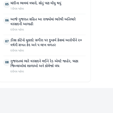
ચાંદીના ભાવમાં વધારો, સોનું પણ મોંઘુ થયું
05
1 દિવસ પહેલા
આજે ગુજરાત સહિત આ રાજ્યોમાં ભારેથી અતિભારે
06
વરસાદની આગાહી
6 દિવસ પહેલા
ડીસા કોર્ટનો ચુકાદો: સગીરા પર દુષ્કર્મ કેસમાં આરોપીને ૨૦
07
વર્ષની સખત કેદ અને ૫ લાખ વળતર
6 દિવસ પહેલા
ગુજરાતમાં ભારે વરસાદને લઈને રેડ એલર્ટ જાહેર, ઘણા
08
જિલ્લાઓમાં શાળાઓ અને કોલેજો બંધ
6 દિવસ પહેલા