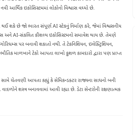
નવી આર્થિક ઇકોસિસ્ટમમાં લોકોનો વિશ્વાસ વધ્યો છે.
ઈ શકે છે જો ભારત સંપૂર્ણ AI સ્ટેકનું નિર્માણ કરે, જેમાં વિશ્વસનીય
એપ્લિકેશન્સ અને AI-સંકલિત કૌશલ્ય ઇકોસિસ્ટમનો સમાવેશ થાય છે. તેમણે
 અલ્ગોરિધમ્સ પર બનાવી શકાતો નથી. તે ટેકનિશિયન, ઇલેક્ટ્રિશિયન,
 ભૌતિક માળખાને ટેકો આપતા લાખો કુશળ કામદારો દ્વારા પણ પ્રાપ્ત
તા સામે ચેતવણી આપતા કહ્યું કે સેમિકન્ડક્ટર રાજ્યના સાધનો બની
. વાદળોને શસ્ત્ર બનાવવામાં આવી રહ્યા છે. ડેટા સેન્ટરોની રક્ષણાત્મક