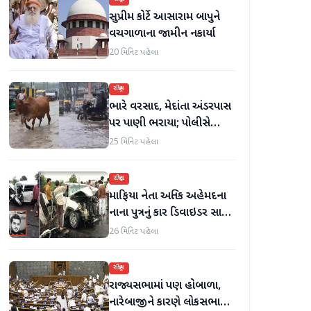
સુપ્રીમ કોર્ટે આસારામ બાપુને
વચગાળાના જામીન નકાર્યા
20 મિનિટ પહેલા
રાષ્ટ્રીય
ભારે વરસાદ, મેદાંતા અંડરપાસ
પર પાણી ભરાયા; પોલીસે
ઘરેથી કામ કરવાની સલાહ
25 મિનિટ પહેલા
આપી
રાષ્ટ્રીય
માફિયા નેતા અતિક અહેમદના
નાના પુત્રનું કાર ડિવાઇડર સાથે
અથડાતાં મૃત્યુ થયું
26 મિનિટ પહેલા
રાષ્ટ્રીય
રાજ્યસભામાં પણ હોબાળા,
નારેબાજીને કારણે લોકસભા