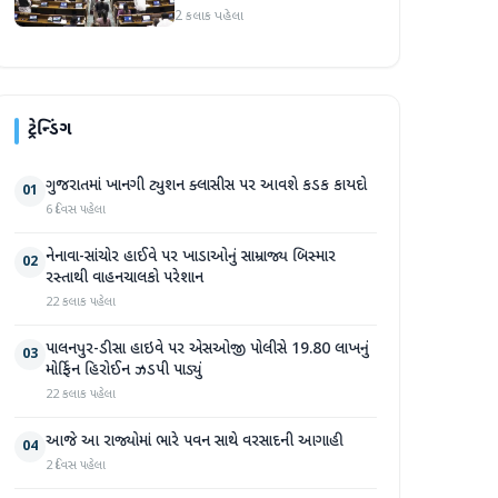
બપોરે 2 વાગ્યા સુધી સ્થગિત
2 કલાક પહેલા
ટ્રેન્ડિંગ
ગુજરાતમાં ખાનગી ટ્યુશન ક્લાસીસ પર આવશે કડક કાયદો
01
6 દિવસ પહેલા
નેનાવા-સાંચોર હાઈવે પર ખાડાઓનું સામ્રાજ્ય બિસ્માર
02
રસ્તાથી વાહનચાલકો પરેશાન
22 કલાક પહેલા
પાલનપુર-ડીસા હાઇવે પર એસઓજી પોલીસે 19.80 લાખનું
03
મોર્ફિન હિરોઈન ઝડપી પાડ્યું
22 કલાક પહેલા
આજે આ રાજ્યોમાં ભારે પવન સાથે વરસાદની આગાહી
04
2 દિવસ પહેલા