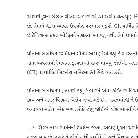
અદાણી ગ્રુપના ચેરમેન ગૌતમ અદાણીએ AI અંગે મહત્વપૂર્ણ નિવ
છે. તેમણે AIના વ્યાપક ઉપયોગ પર ભાર મૂક્યો. CII વાર્ષિક બિ
ઇન્ટેલિજન્સ ફક્ત બોર્ડરૂમને સશક્ત બનાવતું નથી. તેનો 
પોતાના સંબોધન દરમિયાન ગૌતમ અદાણીએ કહ્યું કે ભારતની કૃત્રિ
નાના વ્યવસાયોને મળતા ફાયદાઓ દ્વારા માપવું જોઈએ. અદાણી ગ્ર
(CII) ના વાર્ષિક બિઝનેસ સમિટમાં AI વિશે વાત કરી.
પોતાના સંબોધનમાં, તેમણે કહ્યું કે ભારતે એવા કોઈપણ વિચ
કાપ અને આજીવિકામાં વિક્ષેપ લાવી શકે છે. ભારતમાં AI ને
બનાવવા માટેના એક બળ તરીકે જોવું જોઈએ. દરેક ભારતીયે વ
UPI સિસ્ટમના પરિવર્તનનો ઉલ્લેખ કરતા, અદાણી ગ્રુપના ચેરમેને 
સફળ થાય છે જ્યારે તે લોકો સુધી પહોંચે છે અને વિશાળ તક