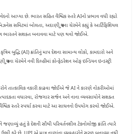
ેદનો આપ્યા છે. ભારત સહિત વૈશ્વિક સ્તરે AIનો પ્રભાવ વધી રહ્યો
ઝનેસ સમિટમાં બોલતા, અદાણી ગ્રુપના ચેરમેને કહ્યું કે આર્ટિફિશિયલ
ઉપયોગ ભારતને સશક્ત બનાવવા માટે પણ થવો જોઈએ.
મ બુદ્ધિ (AI) ક્રાંતિનું માપ દેશના સામાન્ય લોકો, કામદારો અને
ુપના ચેરમેને નવી દિલ્હીમાં કોન્ફેડરેશન ઓફ ઇન્ડિયન ઇન્ડસ્ટ્રી
ારોને તાત્કાલિક નકારી કાઢવા જોઈએ જે AI ને કારણે નોકરીઓમાં
 ઉત્પાદકતા વધારવા, રોજગાર સર્જન અને નાના વ્યવસાયોને સશક્ત
ૈશ્વિક સ્તરે સ્પર્ધા કરવા માટે આ સાધનનો ઉપયોગ કરવો જોઈએ.
જણાવ્યું હતું કે દેશની સૌથી પરિવર્તનશીલ ટેકનોલોજી ક્રાંતિ ત્યારે
ો ઉભી કરે છે. UPI એ માત્ર નાણાંના વ્યવહારોને સરળ બનાવ્યા નથી