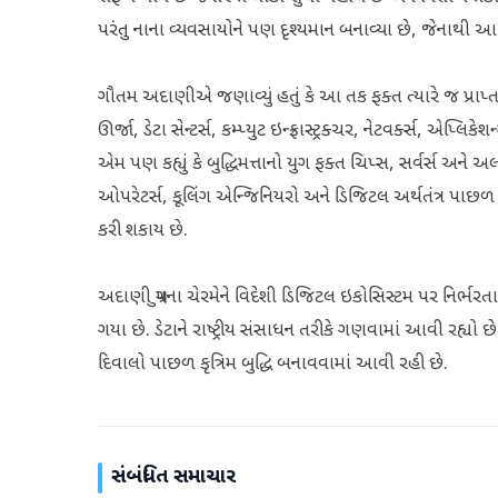
પરંતુ નાના વ્યવસાયોને પણ દૃશ્યમાન બનાવ્યા છે, જેનાથી આ 
ગૌતમ અદાણીએ જણાવ્યું હતું કે આ તક ફક્ત ત્યારે જ પ્રાપ્ત થ
ઊર્જા, ડેટા સેન્ટર્સ, કમ્પ્યુટ ઇન્ફ્રાસ્ટ્રક્ચર, નેટવર્ક્સ, 
એમ પણ કહ્યું કે બુદ્ધિમત્તાનો યુગ ફક્ત ચિપ્સ, સર્વર્સ અને
ઓપરેટર્સ, કૂલિંગ એન્જિનિયરો અને ડિજિટલ અર્થતંત્ર પાછળ
કરી શકાય છે.
અદાણી ગ્રુપના ચેરમેને વિદેશી ડિજિટલ ઇકોસિસ્ટમ પર નિર્ભર
ગયા છે. ડેટાને રાષ્ટ્રીય સંસાધન તરીકે ગણવામાં આવી રહ્યો છે
દિવાલો પાછળ કૃત્રિમ બુદ્ધિ બનાવવામાં આવી રહી છે.
સંબંધિત સમાચાર