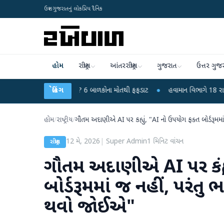
ઉત્તર ગુજરાતનું લોકપ્રિય દૈનિક
હોમ
રાષ્ટ્રીય
આંતરરાષ્ટ્રીય
ગુજરાત
ઉત્તર ગુજ
 કે ચાંદીપુરા? 6 બાળકોના મોતથી ફફડાટ
બ્રેકિંગ
●
હવામાન વિભાગે 18 રાજ્યો માટે ભારે વ
હોમ
/
રાષ્ટ્રીય
/
ગૌતમ અદાણીએ AI પર કહ્યું, "AI નો ઉપયોગ ફક્ત બોર્ડરૂમમ
12 મે, 2026
|
Super Admin
1
મિનિટ વાંચન
રાષ્ટ્રીય
ગૌતમ અદાણીએ AI પર કહ્યુ
બોર્ડરૂમમાં જ નહીં, પરંત
થવો જોઈએ"