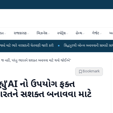
રાત
રાજકારણ
બિઝનેસ
સ્પોર્ટ્સ
હેલ્થ
ગેજેટ
અન
રસાદની ચેતવણી જારી કરી
●
સિદ્ધપુરથી બોમ્બ બનાવવાની સામગ્રી સાથે જૈશના 5 શંકાસ
ાં જ નહીં, પરંતુ ભારતને સશક્ત બનાવવા માટે થવો જોઈએ"
Bookmark
ં, "AI નો ઉપયોગ ફક્ત
ુ ભારતને સશક્ત બનાવવા માટે