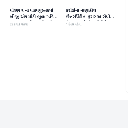
ધોરણ ૧ ના પાઠ્યપુસ્તકમાં
કરોડોના નાણાકીય
રાષ્ટ્રીય
રાષ્ટ્રીય
બીજી એક મોટી ભૂલ: "વંદે
છેતરપિંડીના ફરાર આરોપી
ઉત્કલ જનની" શબ્દો અને
વિશાખા રાઠોડને યુએઈથી
22 કલાક પહેલા
1 દિવસ પહેલા
રાષ્ટ્રગીત ખોટી રીતે છાપવામાં
ભારત લાવવામાં આવ્યો
આવ્યા