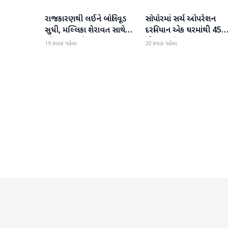
રાજકારણથી લઈને બોલિવૂડ
સોપોરમાં સર્ચ ઓપરેશન
રાષ્ટ્રીય
રાષ્ટ્રીય
સુધી, મલ્લિકા શેરાવત સાથે
દરમિયાન એક ઘરમાંથી 45
જોવા મળ્યા તેજ પ્રતાપ યાદવ
ગોળા મળી આવ્યા
19 કલાક પહેલા
20 કલાક પહેલા