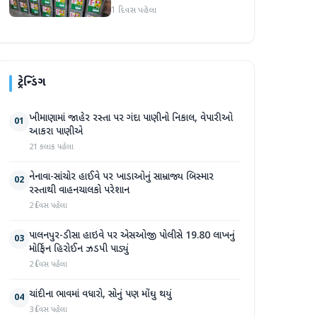
એકમો સીલ, રૂ. ૧૬.૧૪ લાખનો
1 દિવસ પહેલા
જથ્થો જપ્ત
ટ્રેન્ડિંગ
ખીમાણામાં જાહેર રસ્તા પર ગંદા પાણીનો નિકાલ, વેપારીઓ
01
આકરા પાણીએ
21 કલાક પહેલા
નેનાવા-સાંચોર હાઈવે પર ખાડાઓનું સામ્રાજ્ય બિસ્માર
02
રસ્તાથી વાહનચાલકો પરેશાન
2 દિવસ પહેલા
પાલનપુર-ડીસા હાઇવે પર એસઓજી પોલીસે 19.80 લાખનું
03
મોર્ફિન હિરોઈન ઝડપી પાડ્યું
2 દિવસ પહેલા
ચાંદીના ભાવમાં વધારો, સોનું પણ મોંઘુ થયું
04
3 દિવસ પહેલા