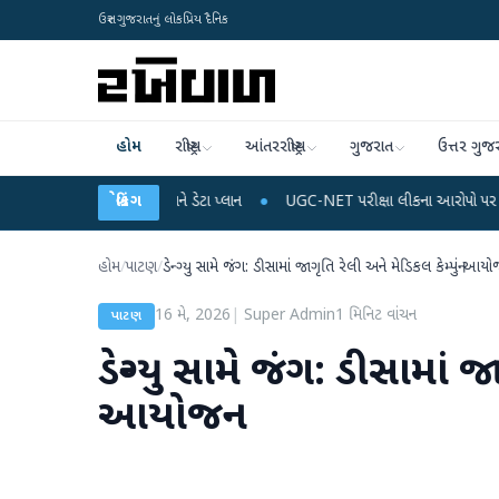
ઉત્તર ગુજરાતનું લોકપ્રિય દૈનિક
હોમ
રાષ્ટ્રીય
આંતરરાષ્ટ્રીય
ગુજરાત
ઉત્તર ગુજ
ાઈલ રિચાર્જ અને ડેટા પ્લાન
બ્રેકિંગ
●
UGC-NET પરીક્ષા લીકના આરોપો પર રાહુલ ગાંધીએ કેન્દ્ર
હોમ
/
પાટણ
/
ડેન્ગ્યુ સામે જંગ: ડીસામાં જાગૃતિ રેલી અને મેડિકલ કેમ્પનું આય
16 મે, 2026
|
Super Admin
1
મિનિટ વાંચન
પાટણ
ડેન્ગ્યુ સામે જંગ: ડીસામાં જ
આયોજન