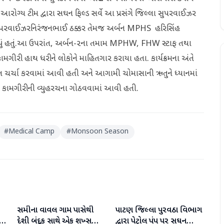
આરોગ્ય ટીમ દ્વારા સઘન ફિલ્ડ સર્વે ​આ પ્રસંગે જિલ્લા સુપરવાઈઝર
ુપરવાઈઝરનિરંજનભાઈ ઠક્કર તેમજ અર્બન MPHS હરિસિંહ
આવ્યું હતું.​આ ઉપરાંત, અર્બન-૨ના તમામ MPHW, FHW સ્ટાફ તથા
કામગીરી હાથ ધરીને લોકોને માહિતગાર કરાયા હતા. કાર્યક્રમના અંતે
વિસ્તૃત ચર્ચા કરવામાં આવી હતી અને આગામી ચોમાસાની ઋતુને ધ્યાનમાં
ે કામગીરીની વ્યુહરચના ગોઠવવામાં આવી હતી.
#
Medical Camp
#
Monsoon Season
સમીના વાવલ ગામ પાસેથી
પાટણ જિલ્લા પુરવઠા વિભાગ
પાટણ
પાટણ
દેશી બંદૂક સાથે એક શખ્સ
દ્વારા પેટ્રોલ પંપ પર સઘન