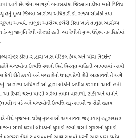
 ઉજવવામાં આવે છે. જેના ભાગરૂપે બનાસકાંઠા જિલ્લાના ડીસા ખાતે વિવિધ
યું હતું.​મુખ્ય જિલ્લા આરોગ્ય અધિકારી ડૉ. સંજય સોલંકી તથા
ને સૂચના અન્વયે, તાલુકા આરોગ્ય કચેરી ડીસા ખાતે તાલુકા આરોગ્ય
ગ્યુ જાગૃતિ રેલી યોજાઈ હતી. આ રેલીનો મુખ્ય ઉદ્દેશ્ય નાગરિકોમાં
.
થ સેન્ટર ડીસા-૨ દ્વારા ખાસ મેડિકલ કેમ્પ અને ‘પોરા નિદર્શન’
ગરિકોને મચ્છરોના ઉત્પત્તિ સ્થાનો વિશે વિસ્તૃત માહિતી આપવામાં આવી
 કેવી રીતે કરવો અને મચ્છરોનો ઉપદ્રવ કેવી રીતે અટકાવવો તે અંગે
્યું હતું. આરોગ્ય અધિકારીઓ દ્વારા લોકોને અપીલ કરવામાં આવી હતી
ો. આ દિવસે ઘરના પાણી ભરેલા તમામ વાસણો, ટાંકી અને પાત્રોને
(લાર્વા) ન પડે અને મચ્છરોની ઉત્પત્તિ શરૂઆતથી જ રોકી શકાય.
માટે નીચે મુજબના ઘરેલુ નુસ્ખાઓ અપનાવવા જણાવાયું હતું:​મચ્છર
જના સમયે ઘરમાં લીમડાનો ધુમાડો કરવો.​ઘરમાં ગુગળનો ધુમાડો
ાળકોને મચ્છરદાનીમાં સુવડાવવાનો આગ્રહ રાખવો.ઘરની આસપાસ ક્યાંય