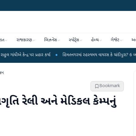
રાત
રાજકારણ
બિઝનેસ
સ્પોર્ટ્સ
હેલ્થ
ગેજેટ
અન
 પર પ્રહાર કર્યા
●
હિંમતનગરમાં રહસ્યમય વાયરસ કે ચાંદીપુરા? 6 બાળકોના મોતથી 
ોજન
Bookmark
ાગૃતિ રેલી અને મેડિકલ કેમ્પનું