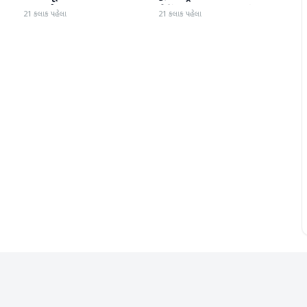
ઝડપાયો
ચેકિંગ સઘન હાથ ધરાયું
21 કલાક પહેલા
21 કલાક પહેલા