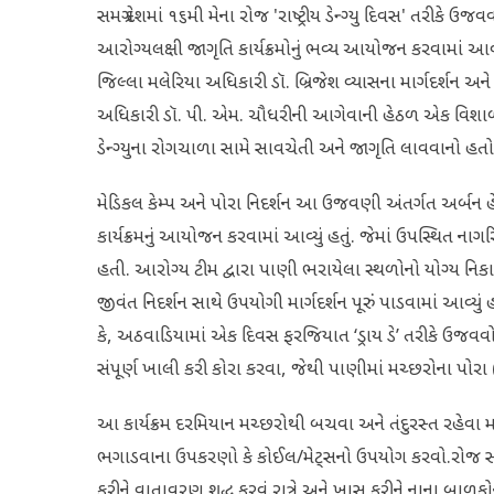
સમગ્ર દેશમાં ૧૬મી મેના રોજ 'રાષ્ટ્રીય ડેન્ગ્યુ દિવસ' તરીકે
આરોગ્યલક્ષી જાગૃતિ કાર્યક્રમોનું ભવ્ય આયોજન કરવામાં આવ્
જિલ્લા મલેરિયા અધિકારી ડૉ. બ્રિજેશ વ્યાસના માર્ગદર્શન અ
અધિકારી ડૉ. પી. એમ. ચૌધરીની આગેવાની હેઠળ એક વિશાળ ડેન્
ડેન્ગ્યુના રોગચાળા સામે સાવચેતી અને જાગૃતિ લાવવાનો હતો
​મેડિકલ કેમ્પ અને પોરા નિદર્શન ​આ ઉજવણી અંતર્ગત અર્બન હેલ્
કાર્યક્રમનું આયોજન કરવામાં આવ્યું હતું. જેમાં ઉપસ્થિત ના
હતી. આરોગ્ય ટીમ દ્વારા પાણી ભરાયેલા સ્થળોનો યોગ્ય નિકાલ
જીવંત નિદર્શન સાથે ઉપયોગી માર્ગદર્શન પૂરું પાડવામાં આવ
કે, અઠવાડિયામાં એક દિવસ ફરજિયાત ‘ડ્રાય ડે’ તરીકે ઉજવવ
સંપૂર્ણ ખાલી કરી કોરા કરવા, જેથી પાણીમાં મચ્છરોના પોરા 
આ ​કાર્યક્રમ દરમિયાન મચ્છરોથી બચવા અને તંદુરસ્ત રહેવા 
ભગાડવાના ઉપકરણો કે કોઈલ/મેટ્સનો ઉપયોગ કરવો.​રોજ સાં
કરીને વાતાવરણ શુદ્ધ કરવું.​રાત્રે અને ખાસ કરીને નાના બ