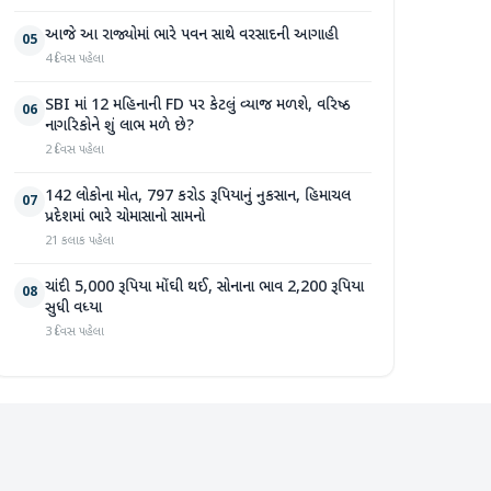
આજે આ રાજ્યોમાં ભારે પવન સાથે વરસાદની આગાહી
05
4 દિવસ પહેલા
SBI માં 12 મહિનાની FD પર કેટલું વ્યાજ મળશે, વરિષ્ઠ
06
નાગરિકોને શું લાભ મળે છે?
2 દિવસ પહેલા
142 લોકોના મોત, 797 કરોડ રૂપિયાનું નુકસાન, હિમાચલ
07
પ્રદેશમાં ભારે ચોમાસાનો સામનો
21 કલાક પહેલા
ચાંદી 5,000 રૂપિયા મોંઘી થઈ, સોનાના ભાવ 2,200 રૂપિયા
08
સુધી વધ્યા
3 દિવસ પહેલા