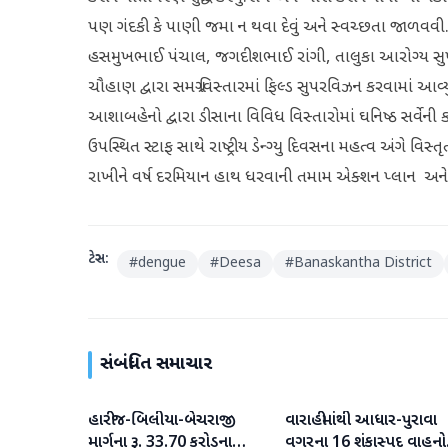
પણ ગંદકી કે પાણી જમા ન થવા દેવું અને સ્વચ્છતા જાળવવી.​
હસમુખભાઈ પંચાલ, જગદીશભાઈ રાંગી, તાલુકા આરોગ્ય સ
ચૌહાણ દ્વારા સમગ્ર વિસ્તારમાં ફિલ્ડ સુપરવિઝન કરવામાં 
આશાબહેનો દ્વારા ડીસાના વિવિધ વિસ્તારોમાં ઘનિષ્ઠ સર્વેની 
ઉપસ્થિત સ્ટાફ સાથે રાષ્ટ્રીય ડેન્ગ્યુ દિવસના મહત્વ અંગે 
રાખીને વર્ષ દરમિયાન હાથ ધરવાની તમામ એક્શન પ્લાન અન
ટેગ્સ:
#
dengue
#
Deesa
#
Banaskantha District
સંબંધિત સમાચાર
હારીજ-બિલીયા-બેચરાજી
વારાહીમાંથી આધાર-પુરાવા
પાટણ
પાટણ
માર્ગના રૂ. 33.70 કરોડના
વગરના 16 શંકાસ્પદ વાહનો