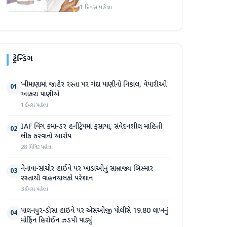
વિદ્યાર્થી નેતા દેવેન્દ્ર નાથ
1 દિવસ પહેલા
મહતોની તબિયત ખરાબ
ટ્રેન્ડિંગ
ખીમાણામાં જાહેર રસ્તા પર ગંદા પાણીનો નિકાલ, વેપારીઓ
01
આકરા પાણીએ
1 દિવસ પહેલા
IAF વિંગ કમાન્ડર હનીટ્રેપમાં ફસાયા, સંવેદનશીલ માહિતી
02
લીક કરવાનો આરોપ
28 મિનિટ પહેલા
નેનાવા-સાંચોર હાઈવે પર ખાડાઓનું સામ્રાજ્ય બિસ્માર
03
રસ્તાથી વાહનચાલકો પરેશાન
3 દિવસ પહેલા
પાલનપુર-ડીસા હાઇવે પર એસઓજી પોલીસે 19.80 લાખનું
04
મોર્ફિન હિરોઈન ઝડપી પાડ્યું