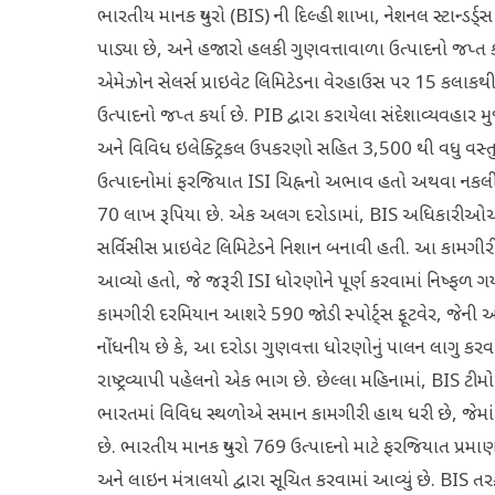
ભારતીય માનક બ્યુરો (BIS) ની દિલ્હી શાખા, નેશનલ સ્ટાન્ડર્ડ્
પાડ્યા છે, અને હજારો હલકી ગુણવત્તાવાળા ઉત્પાદનો જપ્ત કર
એમેઝોન સેલર્સ પ્રાઇવેટ લિમિટેડના વેરહાઉસ પર 15 કલાકથી
ઉત્પાદનો જપ્ત કર્યા છે. PIB દ્વારા કરાયેલા સંદેશાવ્યવહા
અને વિવિધ ઇલેક્ટ્રિકલ ઉપકરણો સહિત 3,500 થી વધુ વસ્તુઓ
ઉત્પાદનોમાં ફરજિયાત ISI ચિહ્નનો અભાવ હતો અથવા નકલી
70 લાખ રૂપિયા છે. એક અલગ દરોડામાં, BIS અધિકારીઓએ દિલ્હી
સર્વિસીસ પ્રાઇવેટ લિમિટેડને નિશાન બનાવી હતી. આ કામગીરીમા
આવ્યો હતો, જે જરૂરી ISI ધોરણોને પૂર્ણ કરવામાં નિષ્ફ
કામગીરી દરમિયાન આશરે 590 જોડી સ્પોર્ટ્સ ફૂટવેર, જેની 
નોંધનીય છે કે, આ દરોડા ગુણવત્તા ધોરણોનું પાલન લાગુ કરવા 
રાષ્ટ્રવ્યાપી પહેલનો એક ભાગ છે. છેલ્લા મહિનામાં, BIS ટીમ
ભારતમાં વિવિધ સ્થળોએ સમાન કામગીરી હાથ ધરી છે, જેમાં 
છે. ભારતીય માનક બ્યુરો 769 ઉત્પાદનો માટે ફરજિયાત પ્રમ
અને લાઇન મંત્રાલયો દ્વારા સૂચિત કરવામાં આવ્યું છે. BI