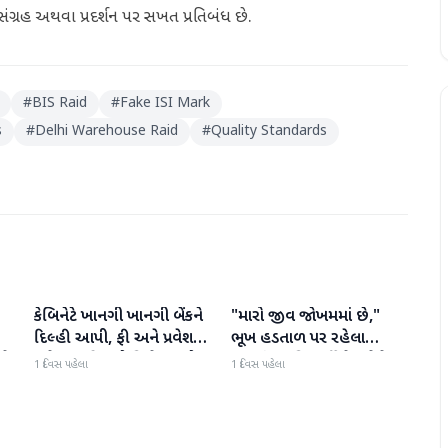
ગ્રહ અથવા પ્રદર્શન પર સખત પ્રતિબંધ છે.
#
BIS Raid
#
Fake ISI Mark
s
#
Delhi Warehouse Raid
#
Quality Standards
કેબિનેટે ખાનગી ખાનગી બેંકને
"મારો જીવ જોખમમાં છે,"
રાષ્ટ્રીય
રાષ્ટ્રીય
દિલ્હી આપી, ફી અને પ્રવેશ
ભૂખ હડતાળ પર રહેલા
ટે
માટે નવા નિયમો વિશે જાણો
ઝારખંડના વિદ્યાર્થી નેતા દેવેન્દ્ર
1 દિવસ પહેલા
1 દિવસ પહેલા
નાથ મહતોની તબિયત ખરાબ