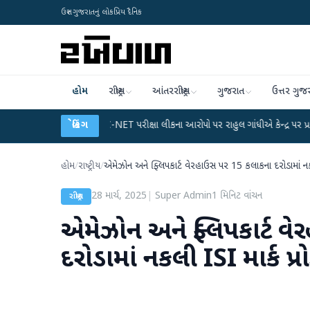
ઉત્તર ગુજરાતનું લોકપ્રિય દૈનિક
હોમ
રાષ્ટ્રીય
આંતરરાષ્ટ્રીય
ગુજરાત
ઉત્તર ગુજ
●
UGC-NET પરીક્ષા લીકના આરોપો પર રાહુલ ગાંધીએ કેન્દ્ર પર પ્રહાર કર્યા
બ્રેકિંગ
●
હ
હોમ
/
રાષ્ટ્રીય
/
એમેઝોન અને ફ્લિપકાર્ટ વેરહાઉસ પર 15 કલાકના દરોડામાં નકલી
28 માર્ચ, 2025
|
Super Admin
1
મિનિટ વાંચન
રાષ્ટ્રીય
એમેઝોન અને ફ્લિપકાર્ટ વ
દરોડામાં નકલી ISI માર્ક પ્