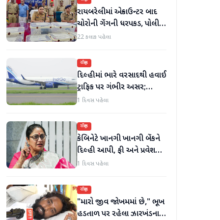
રાયબરેલીમાં એન્કાઉન્ટર બાદ
ચોરોની ગેંગની ધરપકડ, પોલીસે
12.4 કિલો ચાંદીના દાગીના
22 કલાક પહેલા
જપ્ત કર્યા
રાષ્ટ્રીય
દિલ્હીમાં ભારે વરસાદથી હવાઈ
ટ્રાફિક પર ગંભીર અસર;
ઈન્ડિગોએ મુસાફરો માટે
1 દિવસ પહેલા
એડવાઈઝરી જાહેર કરી
રાષ્ટ્રીય
કેબિનેટે ખાનગી ખાનગી બેંકને
દિલ્હી આપી, ફી અને પ્રવેશ
માટે નવા નિયમો વિશે જાણો
1 દિવસ પહેલા
રાષ્ટ્રીય
"મારો જીવ જોખમમાં છે," ભૂખ
હડતાળ પર રહેલા ઝારખંડના