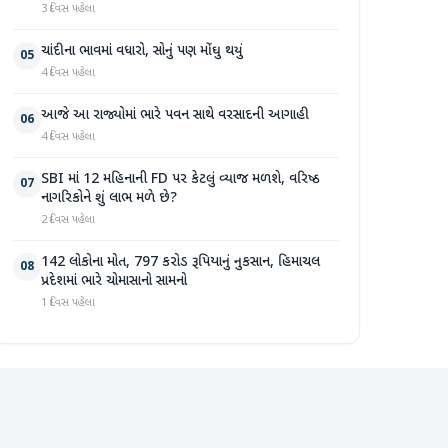
3 દિવસ પહેલા
ચાંદીના ભાવમાં વધારો, સોનું પણ મોંઘુ થયું
05
4 દિવસ પહેલા
આજે આ રાજ્યોમાં ભારે પવન સાથે વરસાદની આગાહી
06
4 દિવસ પહેલા
SBI માં 12 મહિનાની FD પર કેટલું વ્યાજ મળશે, વરિષ્ઠ
07
નાગરિકોને શું લાભ મળે છે?
2 દિવસ પહેલા
142 લોકોના મોત, 797 કરોડ રૂપિયાનું નુકસાન, હિમાચલ
08
પ્રદેશમાં ભારે ચોમાસાનો સામનો
1 દિવસ પહેલા