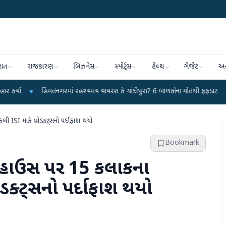
રાત
રાજકારણ
બિઝનેસ
સ્પોર્ટ્સ
હેલ્થ
ગેજેટ
અન
િંમતનગરમાં રહસ્યમય વાયરસ કે ચાંદીપુરા? 6 બાળકોના મોતથી ફફડાટ
●
હવામાન વિભાગ
 ISI માર્ક પ્રોડક્ટ્સનો પર્દાફાશ થયો
Bookmark
ેરહાઉસ પર 15 કલાકના
રોડક્ટ્સનો પર્દાફાશ થયો