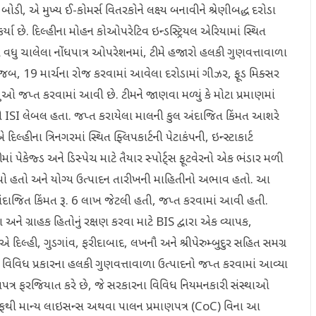
સ બોડી, એ મુખ્ય ઈ-કોમર્સ વિતરકોને લક્ષ્ય બનાવીને શ્રેણીબદ્ધ દરોડા
્યા છે. દિલ્હીના મોહન કોઓપરેટિવ ઇન્ડસ્ટ્રિયલ એરિયામાં સ્થિત
 વધુ ચાલેલા નોંધપાત્ર ઓપરેશનમાં, ટીમે હજારો હલકી ગુણવત્તાવાળા
ર મુજબ, 19 માર્ચના રોજ કરવામાં આવેલા દરોડામાં ગીઝર, ફૂડ મિક્સર
 જપ્ત કરવામાં આવી છે. ટીમને જાણવા મળ્યું કે મોટા પ્રમાણમાં
 ISI લેબલ હતા. જપ્ત કરાયેલા માલની કુલ અંદાજિત કિંમત આશરે
ના ત્રિનગરમાં સ્થિત ફ્લિપકાર્ટની પેટાકંપની, ઇન્સ્ટાકાર્ટ
ં પેકેજ્ડ અને ડિસ્પેચ માટે તૈયાર સ્પોર્ટ્સ ફૂટવેરનો એક ભંડાર મળી
ળ ગયો હતો અને યોગ્ય ઉત્પાદન તારીખની માહિતીનો અભાવ હતો. આ
અંદાજિત કિંમત રૂ. 6 લાખ જેટલી હતી, જપ્ત કરવામાં આવી હતી.
અને ગ્રાહક હિતોનું રક્ષણ કરવા માટે BIS દ્વારા એક વ્યાપક,
ોએ દિલ્હી, ગુડગાંવ, ફરીદાબાદ, લખનૌ અને શ્રીપેરુમ્બુદુર સહિત સમગ્ર
વિવિધ પ્રકારના હલકી ગુણવત્તાવાળા ઉત્પાદનો જપ્ત કરવામાં આવ્યા
ાણપત્ર ફરજિયાત કરે છે, જે સરકારના વિવિધ નિયમનકારી સંસ્થાઓ
S તરફથી માન્ય લાઇસન્સ અથવા પાલન પ્રમાણપત્ર (CoC) વિના આ