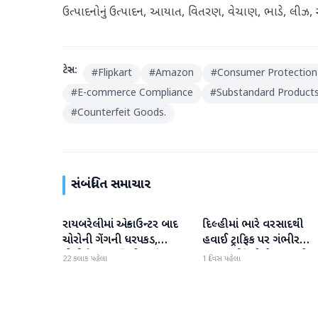
ઉત્પાદનોનું ઉત્પાદન, આયાત, વિતરણ, વેચાણ, ભાડે, લીઝ, સં
ટેગ્સ:
#
Flipkart
#
Amazon
#
Consumer Protection
#
E-commerce Compliance
#
Substandard Product
#
Counterfeit Goods.
સંબંધિત સમાચાર
રાયબરેલીમાં એન્કાઉન્ટર બાદ
દિલ્હીમાં ભારે વરસાદથી
રાષ્ટ્રીય
રાષ્ટ્રીય
ચોરોની ગેંગની ધરપકડ,
હવાઈ ટ્રાફિક પર ગંભીર
પોલીસે 12.4 કિલો ચાંદીના
અસર; ઈન્ડિગોએ મુસાફરો મા
22 કલાક પહેલા
1 દિવસ પહેલા
દાગીના જપ્ત કર્યા
એડવાઈઝરી જાહેર કરી