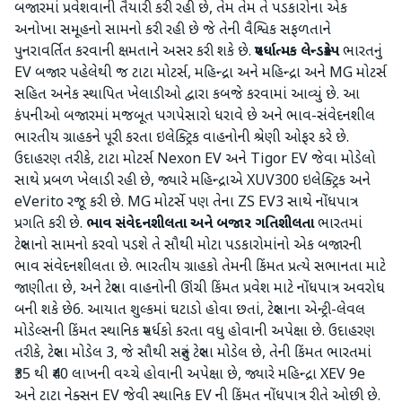
બજારમાં પ્રવેશવાની તૈયારી કરી રહી છે, તેમ તેમ તે પડકારોના એક
અનોખા સમૂહનો સામનો કરી રહી છે જે તેની વૈશ્વિક સફળતાને
પુનરાવર્તિત કરવાની ક્ષમતાને અસર કરી શકે છે.
સ્પર્ધાત્મક લેન્ડસ્કેપ
ભારતનું
EV બજાર પહેલેથી જ ટાટા મોટર્સ, મહિન્દ્રા અને મહિન્દ્રા અને MG મોટર્સ
સહિત અનેક સ્થાપિત ખેલાડીઓ દ્વારા કબજે કરવામાં આવ્યું છે. આ
કંપનીઓ બજારમાં મજબૂત પગપેસારો ધરાવે છે અને ભાવ-સંવેદનશીલ
ભારતીય ગ્રાહકને પૂરી કરતા ઇલેક્ટ્રિક વાહનોની શ્રેણી ઓફર કરે છે.
ઉદાહરણ તરીકે, ટાટા મોટર્સ Nexon EV અને Tigor EV જેવા મોડેલો
સાથે પ્રબળ ખેલાડી રહી છે, જ્યારે મહિન્દ્રાએ XUV300 ઇલેક્ટ્રિક અને
eVerito રજૂ કરી છે. MG મોટર્સે પણ તેના ZS EV3 સાથે નોંધપાત્ર
પ્રગતિ કરી છે.
ભાવ સંવેદનશીલતા અને બજાર ગતિશીલતા
ભારતમાં
ટેસ્લાનો સામનો કરવો પડશે તે સૌથી મોટા પડકારોમાંનો એક બજારની
ભાવ સંવેદનશીલતા છે. ભારતીય ગ્રાહકો તેમની કિંમત પ્રત્યે સભાનતા માટે
જાણીતા છે, અને ટેસ્લા વાહનોની ઊંચી કિંમત પ્રવેશ માટે નોંધપાત્ર અવરોધ
બની શકે છે6. આયાત શુલ્કમાં ઘટાડો હોવા છતાં, ટેસ્લાના એન્ટ્રી-લેવલ
મોડેલ્સની કિંમત સ્થાનિક સ્પર્ધકો કરતા વધુ હોવાની અપેક્ષા છે. ઉદાહરણ
તરીકે, ટેસ્લા મોડેલ 3, જે સૌથી સસ્તું ટેસ્લા મોડેલ છે, તેની કિંમત ભારતમાં
₹35 થી ₹40 લાખની વચ્ચે હોવાની અપેક્ષા છે, જ્યારે મહિન્દ્રા XEV 9e
અને ટાટા નેક્સન EV જેવી સ્થાનિક EV ની કિંમત નોંધપાત્ર રીતે ઓછી છે.