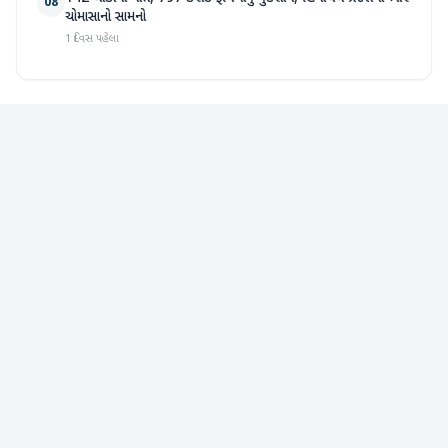
08
ચોમાસાનો સામનો
1 દિવસ પહેલા