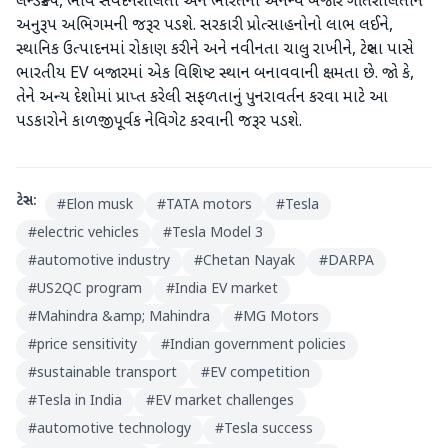
લેન્ડસ્કેપ, ભાવ સંવેદનશીલતા અને ભારતના અનન્ય બજાર ગતિશીલતાને
અનુરૂપ અભિગમની જરૂર પડશે. સરકારી પ્રોત્સાહનોનો લાભ લઈને,
સ્થાનિક ઉત્પાદનમાં રોકાણ કરીને અને નવીનતા ચાલુ રાખીને, ટેસ્લા પાસે
ભારતીય EV બજારમાં એક વિશિષ્ટ સ્થાન બનાવવાની ક્ષમતા છે. જો કે,
તેને અન્ય દેશોમાં પ્રાપ્ત કરેલી સફળતાનું પુનરાવર્તન કરવા માટે આ
પડકારોને કાળજીપૂર્વક નેવિગેટ કરવાની જરૂર પડશે.
ટેગ્સ:
#
Elon musk
#
TATA motors
#
Tesla
#
electric vehicles
#
Tesla Model 3
#
automotive industry
#
Chetan Nayak
#
DARPA
#
US2QC program
#
India EV market
#
Mahindra &amp; Mahindra
#
MG Motors
#
price sensitivity
#
Indian government policies
#
sustainable transport
#
EV competition
#
Tesla in India
#
EV market challenges
#
automotive technology
#
Tesla success