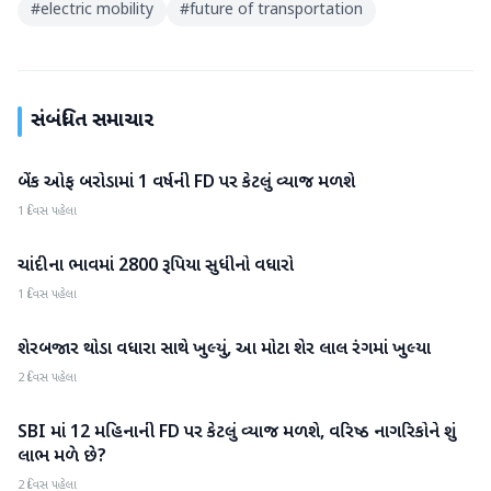
#
electric mobility
#
future of transportation
સંબંધિત સમાચાર
બેંક ઓફ બરોડામાં 1 વર્ષની FD પર કેટલું વ્યાજ મળશે
બિઝનેસ
1 દિવસ પહેલા
ચાંદીના ભાવમાં 2800 રૂપિયા સુધીનો વધારો
બિઝનેસ
1 દિવસ પહેલા
શેરબજાર થોડા વધારા સાથે ખુલ્યું, આ મોટા શેર લાલ રંગમાં ખુલ્યા
બિઝનેસ
2 દિવસ પહેલા
SBI માં 12 મહિનાની FD પર કેટલું વ્યાજ મળશે, વરિષ્ઠ નાગરિકોને શું
બિઝનેસ
લાભ મળે છે?
2 દિવસ પહેલા