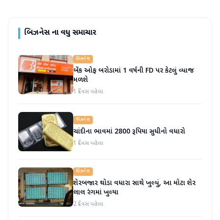
બિઝનેસ
ના વધુ સમાચાર
બિઝનેસ
બેંક ઓફ બરોડામાં 1 વર્ષની FD પર કેટલું વ્યાજ
મળશે
1 દિવસ પહેલા
બિઝનેસ
ચાંદીના ભાવમાં 2800 રૂપિયા સુધીનો વધારો
1 દિવસ પહેલા
બિઝનેસ
શેરબજાર થોડા વધારા સાથે ખુલ્યું, આ મોટા શેર
લાલ રંગમાં ખુલ્યા
2 દિવસ પહેલા