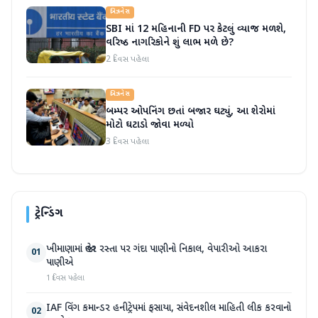
બિઝનેસ
SBI માં 12 મહિનાની FD પર કેટલું વ્યાજ મળશે,
વરિષ્ઠ નાગરિકોને શું લાભ મળે છે?
2 દિવસ પહેલા
બિઝનેસ
બમ્પર ઓપનિંગ છતાં બજાર ઘટ્યું, આ શેરોમાં
મોટો ઘટાડો જોવા મળ્યો
3 દિવસ પહેલા
ટ્રેન્ડિંગ
ખીમાણામાં જાહેર રસ્તા પર ગંદા પાણીનો નિકાલ, વેપારીઓ આકરા
01
પાણીએ
1 દિવસ પહેલા
IAF વિંગ કમાન્ડર હનીટ્રેપમાં ફસાયા, સંવેદનશીલ માહિતી લીક કરવાનો
02