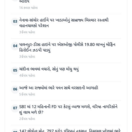
આરોપ
16 કલાક પહેલા
નેનાવા-સાંચોર હાઈવે પર ખાડાઓનું સામ્રાજ્ય બિસ્માર રસ્તાથી
03
વાહનચાલકો પરેશાન
3 દિવસ પહેલા
પાલનપુર-ડીસા હાઇવે પર એસઓજી પોલીસે 19.80 લાખનું મોર્ફિન
04
હિરોઈન ઝડપી પાડ્યું
3 દિવસ પહેલા
ચાંદીના ભાવમાં વધારો, સોનું પણ મોંઘુ થયું
05
4 દિવસ પહેલા
આજે આ રાજ્યોમાં ભારે પવન સાથે વરસાદની આગાહી
06
5 દિવસ પહેલા
SBI માં 12 મહિનાની FD પર કેટલું વ્યાજ મળશે, વરિષ્ઠ નાગરિકોને
07
શું લાભ મળે છે?
2 દિવસ પહેલા
142 લોકોના મોત, 797 કરોડ રૂપિયાનું નુકસાન, હિમાચલ પ્રદેશમાં ભારે