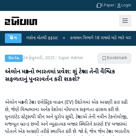
E-Paper
|
Login
? 6 બાળકોના મોતથી ફફડાટ
બ્રેકિંગ
●
હવામાન વિભાગે 18 રાજ્યો માટે ભારે વરસાદની ચેતવણી
24 ફેબ્રુઆરી, 2025
|
Super Admin
Bookmark
બિઝનેસ
એલોન મસ્કનો ભારતમાં પ્રવેશ: શું ટેસ્લા તેની વૈશ્વિક
સફળતાનું પુનરાવર્તન કરી શકશે?
એલોન મસ્કની ટેસ્લા ઇલેક્ટ્રિક વાહન (EV) ઉદ્યોગમાં એક અગ્રણી કાર રહી
છે, જેણે વિશ્વભરના અનેક દેશોમાં નોંધપાત્ર સફળતા હાંસલ કરી છે.
યુનાઇટેડ સ્ટેટ્સથી ચીન અને યુરોપ સુધી, ટેસ્લાએ તેની નવીન ટેકનોલોજી,
મજબૂત બ્રાન્ડ છબી અને વ્યૂહાત્મક બજાર સ્થિતિને કારણે EV બજારમાં
પોતાને એક અગ્રણી તરીકે સ્થાપિત કરી છે. જો કે, જેમ જેમ ટેસ્લા ભારતીય