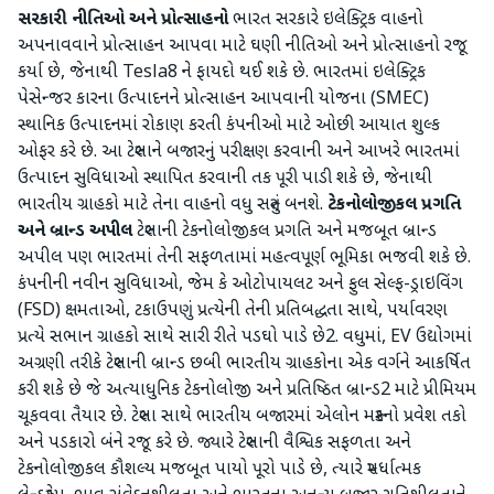
સરકારી નીતિઓ અને પ્રોત્સાહનો
ભારત સરકારે ઇલેક્ટ્રિક વાહનો
અપનાવવાને પ્રોત્સાહન આપવા માટે ઘણી નીતિઓ અને પ્રોત્સાહનો રજૂ
કર્યા છે, જેનાથી Tesla8 ને ફાયદો થઈ શકે છે. ભારતમાં ઇલેક્ટ્રિક
પેસેન્જર કારના ઉત્પાદનને પ્રોત્સાહન આપવાની યોજના (SMEC)
સ્થાનિક ઉત્પાદનમાં રોકાણ કરતી કંપનીઓ માટે ઓછી આયાત શુલ્ક
ઓફર કરે છે. આ ટેસ્લાને બજારનું પરીક્ષણ કરવાની અને આખરે ભારતમાં
ઉત્પાદન સુવિધાઓ સ્થાપિત કરવાની તક પૂરી પાડી શકે છે, જેનાથી
ભારતીય ગ્રાહકો માટે તેના વાહનો વધુ સસ્તું બનશે.
ટેકનોલોજીકલ પ્રગતિ
અને બ્રાન્ડ અપીલ
ટેસ્લાની ટેકનોલોજીકલ પ્રગતિ અને મજબૂત બ્રાન્ડ
અપીલ પણ ભારતમાં તેની સફળતામાં મહત્વપૂર્ણ ભૂમિકા ભજવી શકે છે.
કંપનીની નવીન સુવિધાઓ, જેમ કે ઓટોપાયલટ અને ફુલ સેલ્ફ-ડ્રાઇવિંગ
(FSD) ક્ષમતાઓ, ટકાઉપણું પ્રત્યેની તેની પ્રતિબદ્ધતા સાથે, પર્યાવરણ
પ્રત્યે સભાન ગ્રાહકો સાથે સારી રીતે પડઘો પાડે છે2. વધુમાં, EV ઉદ્યોગમાં
અગ્રણી તરીકે ટેસ્લાની બ્રાન્ડ છબી ભારતીય ગ્રાહકોના એક વર્ગને આકર્ષિત
કરી શકે છે જે અત્યાધુનિક ટેકનોલોજી અને પ્રતિષ્ઠિત બ્રાન્ડ2 માટે પ્રીમિયમ
ચૂકવવા તૈયાર છે. ટેસ્લા સાથે ભારતીય બજારમાં એલોન મસ્કનો પ્રવેશ તકો
અને પડકારો બંને રજૂ કરે છે. જ્યારે ટેસ્લાની વૈશ્વિક સફળતા અને
ટેકનોલોજીકલ કૌશલ્ય મજબૂત પાયો પૂરો પાડે છે, ત્યારે સ્પર્ધાત્મક