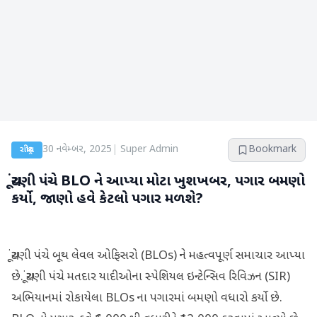
30 નવેમ્બર, 2025
|
Super Admin
Bookmark
રાષ્ટ્રીય
ચૂંટણી પંચે BLO ને આપ્યા મોટા ખુશખબર, પગાર બમણો
કર્યો, જાણો હવે કેટલો પગાર મળશે?
ચૂંટણી પંચે બૂથ લેવલ ઓફિસરો (BLOs) ને મહત્વપૂર્ણ સમાચાર આપ્યા
છે. ચૂંટણી પંચે મતદાર યાદીઓના સ્પેશિયલ ઇન્ટેન્સિવ રિવિઝન (SIR)
અભિયાનમાં રોકાયેલા BLOs ના પગારમાં બમણો વધારો કર્યો છે.