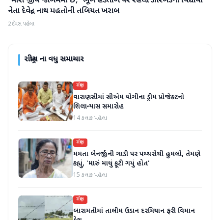
"મારો જીવ જોખમમાં છે," ભૂખ હડતાળ પર રહેલા ઝારખંડના વિદ્યાર્થી
નેતા દેવેન્દ્ર નાથ મહતોની તબિયત ખરાબ
2 દિવસ પહેલા
રાષ્ટ્રીય
ના વધુ સમાચાર
રાષ્ટ્રીય
વારાણસીમાં સીએમ યોગીના ડ્રીમ પ્રોજેક્ટનો
શિલાન્યાસ સમારોહ
14 કલાક પહેલા
રાષ્ટ્રીય
મમતા બેનર્જીની ગાડી પર પથ્થરોથી હુમલો, તેમણે
કહ્યું, 'મારું માથું ફૂટી ગયું હોત'
15 કલાક પહેલા
રાષ્ટ્રીય
બારામતીમાં તાલીમ ઉડાન દરમિયાન ફરી વિમાન