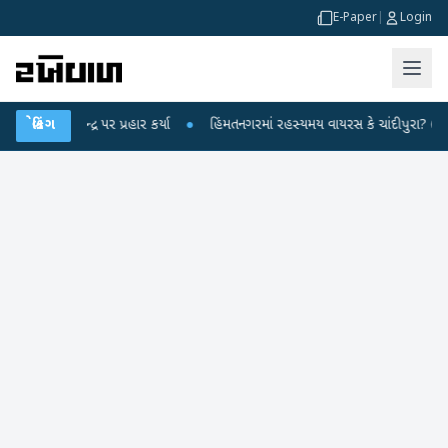
E-Paper
|
Login
ન્દ્ર પર પ્રહાર કર્યા
બ્રેકિંગ
●
હિંમતનગરમાં રહસ્યમય વાયરસ કે ચાંદીપુરા? 6 બાળકોના મ