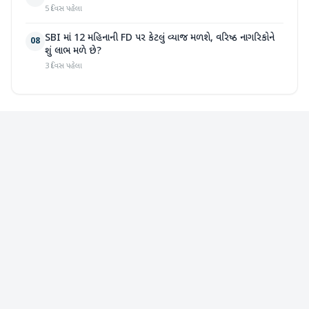
5 દિવસ પહેલા
SBI માં 12 મહિનાની FD પર કેટલું વ્યાજ મળશે, વરિષ્ઠ નાગરિકોને
08
શું લાભ મળે છે?
3 દિવસ પહેલા