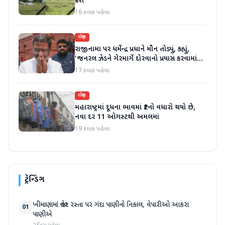
ક્રેશ
16 કલાક પહેલા
રાષ્ટ્રીય
રાજીનામા પર ધર્મેન્દ્ર પ્રધાને મૌન તોડ્યું, કહ્યું,
'જનરલ ઝેડને ગેરમાર્ગે દોરવાનો પ્રયાસ કરવામાં
આવ્યો, મારા માટે પદ મહત્વનું નથી'
17 કલાક પહેલા
રાષ્ટ્રીય
મહારાષ્ટ્રમાં દૂધના ભાવમાં ₹2નો વધારો થયો છે,
નવા દર 11 ઓગસ્ટથી અમલમાં
19 કલાક પહેલા
ટ્રેન્ડિંગ
ખીમાણામાં જાહેર રસ્તા પર ગંદા પાણીનો નિકાલ, વેપારીઓ આકરા
01
પાણીએ