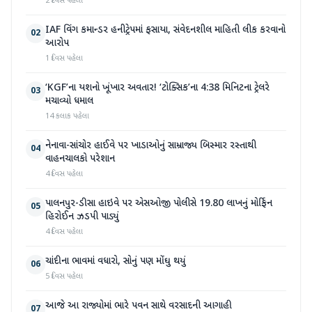
2 દિવસ પહેલા
IAF વિંગ કમાન્ડર હનીટ્રેપમાં ફસાયા, સંવેદનશીલ માહિતી લીક કરવાનો
02
આરોપ
1 દિવસ પહેલા
‘KGF’ના યશનો ખૂંખાર અવતાર! ‘ટોક્સિક’ના 4:38 મિનિટના ટ્રેલરે
03
મચાવ્યો ધમાલ
14 કલાક પહેલા
નેનાવા-સાંચોર હાઈવે પર ખાડાઓનું સામ્રાજ્ય બિસ્માર રસ્તાથી
04
વાહનચાલકો પરેશાન
4 દિવસ પહેલા
પાલનપુર-ડીસા હાઇવે પર એસઓજી પોલીસે 19.80 લાખનું મોર્ફિન
05
હિરોઈન ઝડપી પાડ્યું
4 દિવસ પહેલા
ચાંદીના ભાવમાં વધારો, સોનું પણ મોંઘુ થયું
06
5 દિવસ પહેલા
આજે આ રાજ્યોમાં ભારે પવન સાથે વરસાદની આગાહી
07