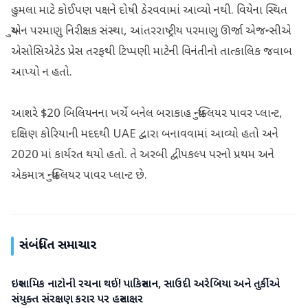
હુમલા માટે કોઈપણ પક્ષને દોષી ઠેરવવામાં આવ્યો નથી. વિયેના સ્થિત
યુએન પરમાણુ નિરીક્ષક સંસ્થા, આંતરરાષ્ટ્રીય પરમાણુ ઊર્જા એજન્સીએ
એસોસિએટેડ પ્રેસ તરફથી ટિપ્પણી માટેની વિનંતીનો તાત્કાલિક જવાબ
આપ્યો ન હતો.
આશરે $20 બિલિયનના ખર્ચે બનેલ બરાકાહ ન્યુક્લિયર પાવર પ્લાન્ટ,
દક્ષિણ કોરિયાની મદદથી UAE દ્વારા બનાવવામાં આવ્યો હતો અને
2020 માં કાર્યરત થયો હતો. તે અરબી દ્વીપકલ્પ પરનો પ્રથમ અને
એકમાત્ર ન્યુક્લિયર પાવર પ્લાન્ટ છે.
સંબંધિત સમાચાર
ઇસ્લામિક નાટોની રચના થઈ! પાકિસ્તાન, સાઉદી અરેબિયા અને તુર્કીએ
આંતરરાષ્ટ્રીય
સંયુક્ત સંરક્ષણ કરાર પર હસ્તાક્ષર