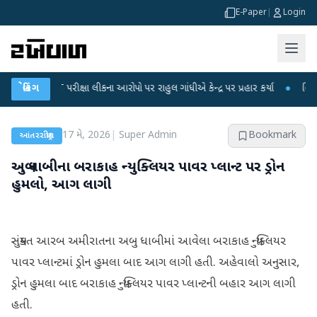
E-Paper
|
Login
-NET પરીક્ષા લીકના આરોપો પર રાહુલ ગાંધીએ કેન્દ્ર પર પ્રહાર કર્યા
બ્રેકિંગ
●
હિંમતનગરમાં 
17 મે, 2026
|
Super Admin
Bookmark
આંતરરાષ્ટ્રીય
અબુ ધાબીના બરાકાહ ન્યુક્લિયર પાવર પ્લાન્ટ પર ડ્રોન
હુમલો, આગ લાગી
સંયુક્ત આરબ અમીરાતના અબુ ધાબીમાં આવેલા બરાકાહ ન્યુક્લિયર
પાવર પ્લાન્ટમાં ડ્રોન હુમલા બાદ આગ લાગી હતી. અહેવાલો અનુસાર,
ડ્રોન હુમલા બાદ બરાકાહ ન્યુક્લિયર પાવર પ્લાન્ટની બહાર આગ લાગી
હતી.