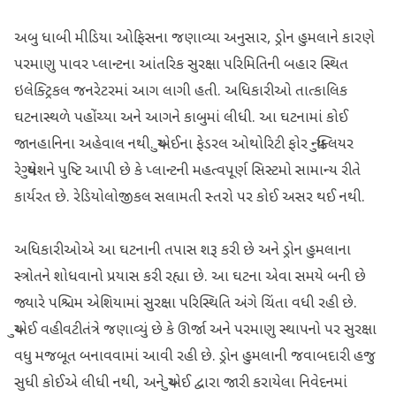
અબુ ધાબી મીડિયા ઓફિસના જણાવ્યા અનુસાર, ડ્રોન હુમલાને કારણે
પરમાણુ પાવર પ્લાન્ટના આંતરિક સુરક્ષા પરિમિતિની બહાર સ્થિત
ઇલેક્ટ્રિકલ જનરેટરમાં આગ લાગી હતી. અધિકારીઓ તાત્કાલિક
ઘટનાસ્થળે પહોંચ્યા અને આગને કાબુમાં લીધી. આ ઘટનામાં કોઈ
જાનહાનિના અહેવાલ નથી. યુએઈના ફેડરલ ઓથોરિટી ફોર ન્યુક્લિયર
રેગ્યુલેશને પુષ્ટિ આપી છે કે પ્લાન્ટની મહત્વપૂર્ણ સિસ્ટમો સામાન્ય રીતે
કાર્યરત છે. રેડિયોલોજીકલ સલામતી સ્તરો પર કોઈ અસર થઈ નથી.
અધિકારીઓએ આ ઘટનાની તપાસ શરૂ કરી છે અને ડ્રોન હુમલાના
સ્ત્રોતને શોધવાનો પ્રયાસ કરી રહ્યા છે. આ ઘટના એવા સમયે બની છે
જ્યારે પશ્ચિમ એશિયામાં સુરક્ષા પરિસ્થિતિ અંગે ચિંતા વધી રહી છે.
યુએઈ વહીવટીતંત્રે જણાવ્યું છે કે ઊર્જા અને પરમાણુ સ્થાપનો પર સુરક્ષા
વધુ મજબૂત બનાવવામાં આવી રહી છે. ડ્રોન હુમલાની જવાબદારી હજુ
સુધી કોઈએ લીધી નથી, અને યુએઈ દ્વારા જારી કરાયેલા નિવેદનમાં