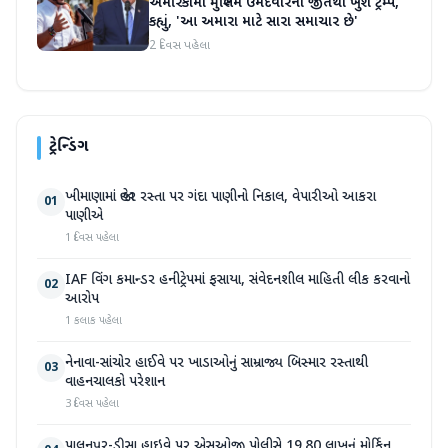
અમેરિકામાં મુસ્લિમ ઉમેદવારની જીતથી ખુશ ટ્રમ્પ,
કહ્યું, 'આ અમારા માટે સારા સમાચાર છે'
2 દિવસ પહેલા
ટ્રેન્ડિંગ
ખીમાણામાં જાહેર રસ્તા પર ગંદા પાણીનો નિકાલ, વેપારીઓ આકરા
01
પાણીએ
1 દિવસ પહેલા
IAF વિંગ કમાન્ડર હનીટ્રેપમાં ફસાયા, સંવેદનશીલ માહિતી લીક કરવાનો
02
આરોપ
1 કલાક પહેલા
નેનાવા-સાંચોર હાઈવે પર ખાડાઓનું સામ્રાજ્ય બિસ્માર રસ્તાથી
03
વાહનચાલકો પરેશાન
3 દિવસ પહેલા
પાલનપુર-ડીસા હાઇવે પર એસઓજી પોલીસે 19.80 લાખનું મોર્ફિન