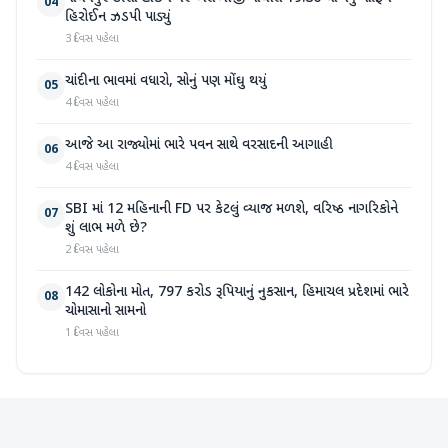
04
હિરોઈન ઝડપી પાડ્યું
3 દિવસ પહેલા
ચાંદીના ભાવમાં વધારો, સોનું પણ મોંઘુ થયું
05
4 દિવસ પહેલા
આજે આ રાજ્યોમાં ભારે પવન સાથે વરસાદની આગાહી
06
4 દિવસ પહેલા
SBI માં 12 મહિનાની FD પર કેટલું વ્યાજ મળશે, વરિષ્ઠ નાગરિકોને
07
શું લાભ મળે છે?
2 દિવસ પહેલા
142 લોકોના મોત, 797 કરોડ રૂપિયાનું નુકસાન, હિમાચલ પ્રદેશમાં ભારે
08
ચોમાસાનો સામનો
1 દિવસ પહેલા