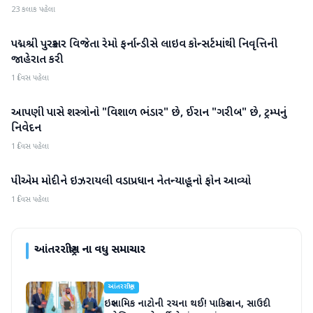
23 કલાક પહેલા
પદ્મશ્રી પુરસ્કાર વિજેતા રેમો ફર્નાન્ડીસે લાઇવ કોન્સર્ટમાંથી નિવૃત્તિની
આંતરરાષ્ટ્રીય
જાહેરાત કરી
1 દિવસ પહેલા
આપણી પાસે શસ્ત્રોનો "વિશાળ ભંડાર" છે, ઈરાન "ગરીબ" છે, ટ્રમ્પનું
આંતરરાષ્ટ્રીય
નિવેદન
1 દિવસ પહેલા
પીએમ મોદીને ઇઝરાયલી વડાપ્રધાન નેતન્યાહૂનો ફોન આવ્યો
આંતરરાષ્ટ્રીય
1 દિવસ પહેલા
આંતરરાષ્ટ્રીય
ના વધુ સમાચાર
આંતરરાષ્ટ્રીય
ઇસ્લામિક નાટોની રચના થઈ! પાકિસ્તાન, સાઉદી