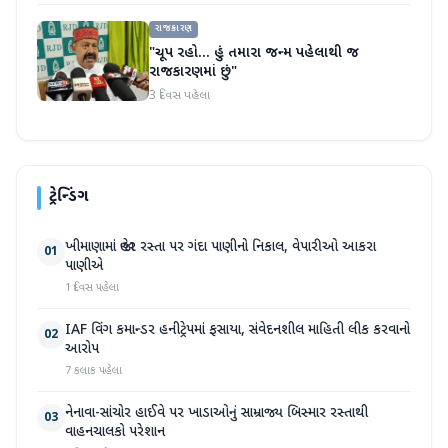
રાજકારણ
"ચૂપ રહો... હું તમારા જન્મ પહેલાથી જ
રાજકારણમાં છું"
3 દિવસ પહેલા
ટ્રેન્ડિંગ
ખીમાણામાં જાહેર રસ્તા પર ગંદા પાણીનો નિકાલ, વેપારીઓ આકરા
01
પાણીએ
1 દિવસ પહેલા
IAF વિંગ કમાન્ડર હનીટ્રેપમાં ફસાયા, સંવેદનશીલ માહિતી લીક કરવાનો
02
આરોપ
7 કલાક પહેલા
નેનાવા-સાંચોર હાઈવે પર ખાડાઓનું સામ્રાજ્ય બિસ્માર રસ્તાથી
03
વાહનચાલકો પરેશાન