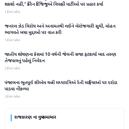
શકશો નહીં," કિરેન રિજિજુએ વિપક્ષી પાર્ટીઓ પર પ્રહાર કર્યા
1 દિવસ પહેલા
જનરલ ઝેડ વિરોધ અને અનામતથી લઈને બેરોજગારી સુધી, મોહન
રાજકારણ
ભાગવતે બધા મુદ્દાઓ પર વાત કરી
1 દિવસ પહેલા
જાતીય શોષણના કેસમાં 10 વર્ષની જેલની સજા ફટકાર્યા બાદ તરુણ
રાજકારણ
તેજપાલનું પહેલું નિવેદન
2 દિવસ પહેલા
પંજાબના ભૂતપૂર્વ સીએમ ચન્ની મધ્યરાત્રિએ રેતી માફિયાઓ પર દરોડા
રાજકારણ
પાડવા નીકળ્યા
2 દિવસ પહેલા
રાજકારણ
ના વધુ સમાચાર