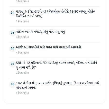
3 દિવસ પહેલા
પાલનપુર-ડીસા હાઇવે પર એસઓજી પોલીસે 19.80 લાખનું મોર્ફિન
04
હિરોઈન ઝડપી પાડ્યું
3 દિવસ પહેલા
ચાંદીના ભાવમાં વધારો, સોનું પણ મોંઘુ થયું
05
4 દિવસ પહેલા
આજે આ રાજ્યોમાં ભારે પવન સાથે વરસાદની આગાહી
06
4 દિવસ પહેલા
SBI માં 12 મહિનાની FD પર કેટલું વ્યાજ મળશે, વરિષ્ઠ નાગરિકોને
07
શું લાભ મળે છે?
2 દિવસ પહેલા
142 લોકોના મોત, 797 કરોડ રૂપિયાનું નુકસાન, હિમાચલ પ્રદેશમાં ભારે
08
ચોમાસાનો સામનો
1 દિવસ પહેલા