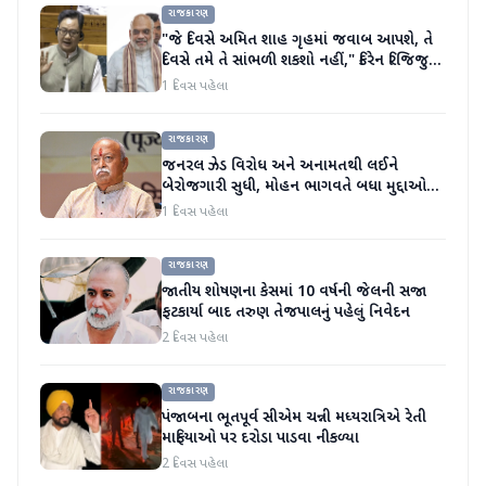
રાજકારણ
"જે દિવસે અમિત શાહ ગૃહમાં જવાબ આપશે, તે
દિવસે તમે તે સાંભળી શકશો નહીં," કિરેન રિજિજુએ
વિપક્ષી પાર્ટીઓ પર પ્રહાર કર્યા
1 દિવસ પહેલા
રાજકારણ
જનરલ ઝેડ વિરોધ અને અનામતથી લઈને
બેરોજગારી સુધી, મોહન ભાગવતે બધા મુદ્દાઓ
પર વાત કરી
1 દિવસ પહેલા
રાજકારણ
જાતીય શોષણના કેસમાં 10 વર્ષની જેલની સજા
ફટકાર્યા બાદ તરુણ તેજપાલનું પહેલું નિવેદન
2 દિવસ પહેલા
રાજકારણ
પંજાબના ભૂતપૂર્વ સીએમ ચન્ની મધ્યરાત્રિએ રેતી
માફિયાઓ પર દરોડા પાડવા નીકળ્યા
2 દિવસ પહેલા