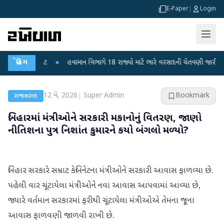
E-Paper
|
Login
તથી ફફડાટ
બ્રેકિંગ
●
હવામાન વિભાગે 18 રાજ્યો માટે ભારે વરસાદની ચેતવણી જારી કરી
●
12 મે, 2026
|
Super Admin
Bookmark
રાજકારણ
બિહારમાં મંત્રીઓને સરકારી મકાનોનું વિતરણ, જાણો
નીતિશના પુત્ર નિશાંત કુમારને કયો બંગલો મળ્યો?
બિહાર સરકારે સમ્રાટ કેબિનેટના મંત્રીઓને સરકારી આવાસ ફાળવ્યા છે.
પહેલી વાર ચૂંટાયેલા મંત્રીઓને નવા આવાસ આપવામાં આવ્યા છે,
જ્યારે વર્તમાન સરકારમાં ફરીથી ચૂંટાયેલા મંત્રીઓએ તેમના જૂના
આવાસ ફાળવણી જાળવી રાખી છે.