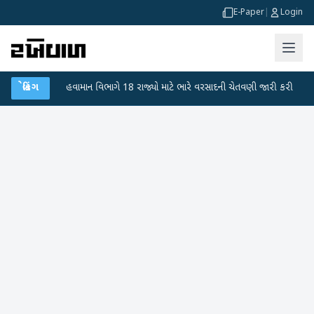
E-Paper
|
Login
●
બ્રેકિંગ
હવામાન વિભાગે 18 રાજ્યો માટે ભારે વરસાદની ચેતવણી જારી કરી
●
સિદ્ધપુર