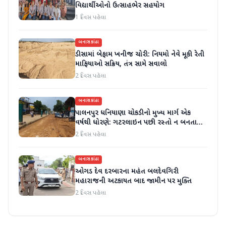
વિદ્યાર્થીઓનો ઉત્સાહભેર સહયોગ
1 દિવસ પહેલા
બનાસકાંઠા
ડીસામાં બેફામ ખનીજ ચોરી: નિયમો નેવે મૂકી રેતી
માફિયાઓ સક્રિય, તંત્ર સામે સવાલો
2 દિવસ પહેલા
બનાસકાંઠા
પાલનપુર ધનિયાણા ચોકડીનો મુખ્ય માર્ગ એક
વર્ષથી ધોરણે: ગટરલાઇન પછી રસ્તો ન બનતા
હાલાકી
2 દિવસ પહેલા
બનાસકાંઠા
ઓગડ દેવ દરબારના મહંત બલદેવગિરી
મહારાજની અટકાયત બાદ જામીન પર મુક્તિ
2 દિવસ પહેલા