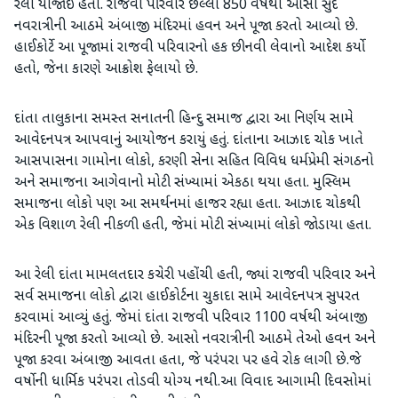
રેલી યોજાઈ હતી. રાજવી પરિવાર છેલ્લા 850 વર્ષથી આસો સુદ
નવરાત્રીની આઠમે અંબાજી મંદિરમાં હવન અને પૂજા કરતો આવ્યો છે.
હાઈકોર્ટે આ પૂજામાં રાજવી પરિવારનો હક છીનવી લેવાનો આદેશ કર્યો
હતો, જેના કારણે આક્રોશ ફેલાયો છે.
દાંતા તાલુકાના સમસ્ત સનાતની હિન્દુ સમાજ દ્વારા આ નિર્ણય સામે
આવેદનપત્ર આપવાનું આયોજન કરાયું હતું. દાંતાના આઝાદ ચોક ખાતે
આસપાસના ગામોના લોકો, કરણી સેના સહિત વિવિધ ધર્મપ્રેમી સંગઠનો
અને સમાજના આગેવાનો મોટી સંખ્યામાં એકઠા થયા હતા. મુસ્લિમ
સમાજના લોકો પણ આ સમર્થનમાં હાજર રહ્યા હતા. આઝાદ ચોકથી
એક વિશાળ રેલી નીકળી હતી, જેમાં મોટી સંખ્યામાં લોકો જોડાયા હતા.
આ રેલી દાંતા મામલતદાર કચેરી પહોંચી હતી, જ્યાં રાજવી પરિવાર અને
સર્વ સમાજના લોકો દ્વારા હાઈકોર્ટના ચુકાદા સામે આવેદનપત્ર સુપરત
કરવામાં આવ્યું હતું. જેમાં દાંતા રાજવી પરિવાર 1100 વર્ષથી અંબાજી
મંદિરની પૂજા કરતો આવ્યો છે. આસો નવરાત્રીની આઠમે તેઓ હવન અને
પૂજા કરવા અંબાજી આવતા હતા, જે પરંપરા પર હવે રોક લાગી છે.જે
વર્ષોની ધાર્મિક પરંપરા તોડવી યોગ્ય નથી.આ વિવાદ આગામી દિવસોમાં