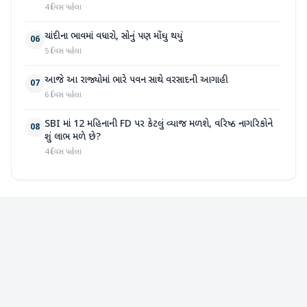
4 દિવસ પહેલા
ચાંદીના ભાવમાં વધારો, સોનું પણ મોંઘુ થયું
06
5 દિવસ પહેલા
આજે આ રાજ્યોમાં ભારે પવન સાથે વરસાદની આગાહી
07
6 દિવસ પહેલા
SBI માં 12 મહિનાની FD પર કેટલું વ્યાજ મળશે, વરિષ્ઠ નાગરિકોને
08
શું લાભ મળે છે?
4 દિવસ પહેલા