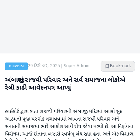
29 ડિસેમ્બર, 2025
|
Super Admin
Bookmark
બનાસકાંઠા
અંબાજીમાં રાજવી પરિવાર અને સર્વ સમાજના લોકોએ
રેલી કાઢી આવેદનપત્ર આપ્યું
હાઈકોર્ટ દ્વારા દાંતા રાજવી પરિવારની અંબાજી મંદિરમાં આસો સુદ
આઠમની પૂજા પર રોક લગાવવામાં આવતા રાજવી પરિવાર અને
સનાતની સમાજમાં ભારે આક્રોશ સાથે રોષ જોવા મળ્યો છે. આ નિર્ણયના
વિરોધમાં આજે દાંતાના બજારો સ્વયંભૂ બંધ રહ્યા હતા. અને એક વિશાળ