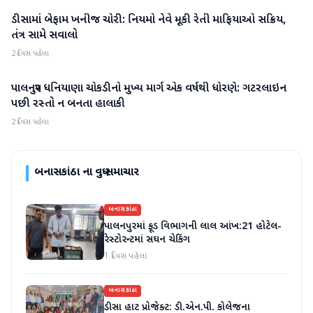
ડીસામાં બેફામ ખનીજ ચોરી: નિયમો નેવે મૂકી રેતી માફિયાઓ સક્રિય,
બનાસકાંઠા
તંત્ર સામે સવાલો
2 દિવસ પહેલા
પાલનપુર ધનિયાણા ચોકડીનો મુખ્ય માર્ગ એક વર્ષથી ધોરણે: ગટરલાઇન
બનાસકાંઠા
પછી રસ્તો ન બનતા હાલાકી
2 દિવસ પહેલા
બનાસકાંઠા
ના વધુ સમાચાર
બનાસકાંઠા
પાલનપુરમાં ફૂડ વિભાગની લાલ આંખ:21 હોટેલ-
રેસ્ટોરન્ટમાં સઘન ચેકિંગ
1 દિવસ પહેલા
બનાસકાંઠા
ડીસા હાટ પ્રોજેક્ટ: ડી.એન.પી. કોલેજના