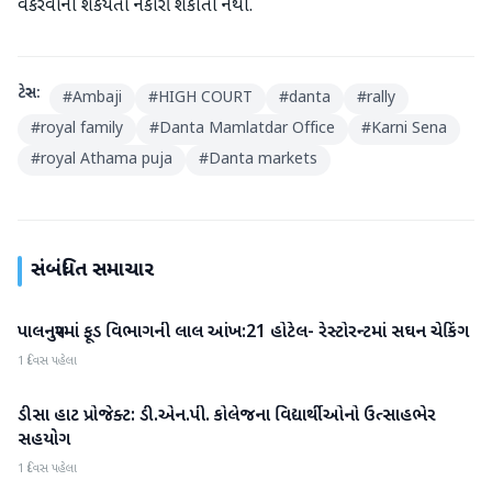
વકરવાની શકયતા નકારી શકાતી નથી.
ટેગ્સ:
#
Ambaji
#
HIGH COURT
#
danta
#
rally
#
royal family
#
Danta Mamlatdar Office
#
Karni Sena
#
royal Athama puja
#
Danta markets
સંબંધિત સમાચાર
પાલનપુરમાં ફૂડ વિભાગની લાલ આંખ:21 હોટેલ- રેસ્ટોરન્ટમાં સઘન ચેકિંગ
બનાસકાંઠા
1 દિવસ પહેલા
ડીસા હાટ પ્રોજેક્ટ: ડી.એન.પી. કોલેજના વિદ્યાર્થીઓનો ઉત્સાહભેર
બનાસકાંઠા
સહયોગ
1 દિવસ પહેલા