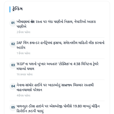
ટ્રેન્ડિંગ
ખીમાણામાં જાહેર રસ્તા પર ગંદા પાણીનો નિકાલ, વેપારીઓ આકરા
01
પાણીએ
2 દિવસ પહેલા
IAF વિંગ કમાન્ડર હનીટ્રેપમાં ફસાયા, સંવેદનશીલ માહિતી લીક કરવાનો
02
આરોપ
1 દિવસ પહેલા
‘KGF’ના યશનો ખૂંખાર અવતાર! ‘ટોક્સિક’ના 4:38 મિનિટના ટ્રેલરે
03
મચાવ્યો ધમાલ
16 કલાક પહેલા
નેનાવા-સાંચોર હાઈવે પર ખાડાઓનું સામ્રાજ્ય બિસ્માર રસ્તાથી
04
વાહનચાલકો પરેશાન
4 દિવસ પહેલા
પાલનપુર-ડીસા હાઇવે પર એસઓજી પોલીસે 19.80 લાખનું મોર્ફિન
05
હિરોઈન ઝડપી પાડ્યું