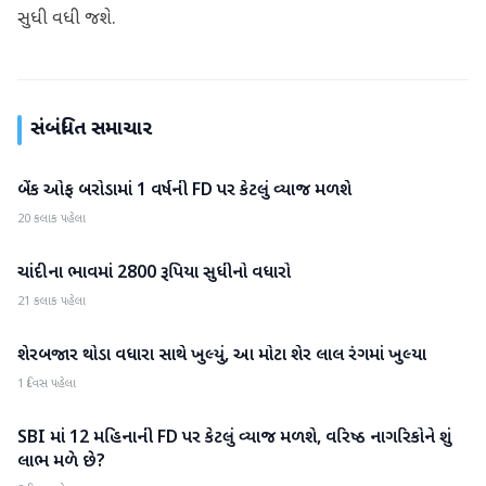
સુધી વધી જશે.
સંબંધિત સમાચાર
બેંક ઓફ બરોડામાં 1 વર્ષની FD પર કેટલું વ્યાજ મળશે
બિઝનેસ
20 કલાક પહેલા
ચાંદીના ભાવમાં 2800 રૂપિયા સુધીનો વધારો
બિઝનેસ
21 કલાક પહેલા
શેરબજાર થોડા વધારા સાથે ખુલ્યું, આ મોટા શેર લાલ રંગમાં ખુલ્યા
બિઝનેસ
1 દિવસ પહેલા
SBI માં 12 મહિનાની FD પર કેટલું વ્યાજ મળશે, વરિષ્ઠ નાગરિકોને શું
બિઝનેસ
લાભ મળે છે?