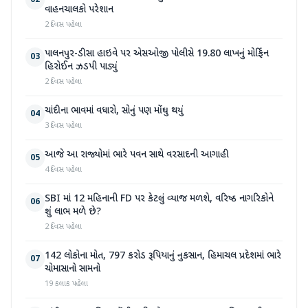
02
વાહનચાલકો પરેશાન
2 દિવસ પહેલા
પાલનપુર-ડીસા હાઇવે પર એસઓજી પોલીસે 19.80 લાખનું મોર્ફિન
03
હિરોઈન ઝડપી પાડ્યું
2 દિવસ પહેલા
ચાંદીના ભાવમાં વધારો, સોનું પણ મોંઘુ થયું
04
3 દિવસ પહેલા
આજે આ રાજ્યોમાં ભારે પવન સાથે વરસાદની આગાહી
05
4 દિવસ પહેલા
SBI માં 12 મહિનાની FD પર કેટલું વ્યાજ મળશે, વરિષ્ઠ નાગરિકોને
06
શું લાભ મળે છે?
2 દિવસ પહેલા
142 લોકોના મોત, 797 કરોડ રૂપિયાનું નુકસાન, હિમાચલ પ્રદેશમાં ભારે
07
ચોમાસાનો સામનો
19 કલાક પહેલા