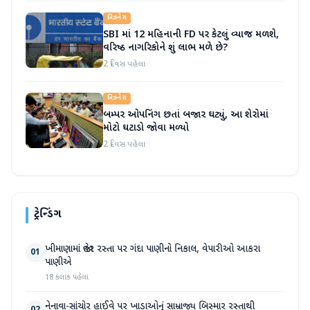
બિઝનેસ
SBI માં 12 મહિનાની FD પર કેટલું વ્યાજ મળશે,
વરિષ્ઠ નાગરિકોને શું લાભ મળે છે?
2 દિવસ પહેલા
બિઝનેસ
બમ્પર ઓપનિંગ છતાં બજાર ઘટ્યું, આ શેરોમાં
મોટો ઘટાડો જોવા મળ્યો
2 દિવસ પહેલા
ટ્રેન્ડિંગ
ખીમાણામાં જાહેર રસ્તા પર ગંદા પાણીનો નિકાલ, વેપારીઓ આકરા
01
પાણીએ
18 કલાક પહેલા
નેનાવા-સાંચોર હાઈવે પર ખાડાઓનું સામ્રાજ્ય બિસ્માર રસ્તાથી