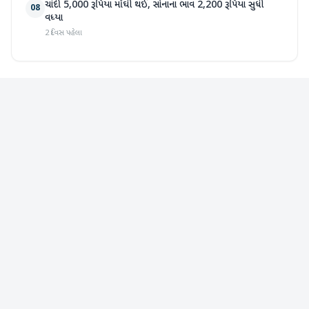
ચાંદી 5,000 રૂપિયા મોંઘી થઈ, સોનાના ભાવ 2,200 રૂપિયા સુધી
08
વધ્યા
2 દિવસ પહેલા