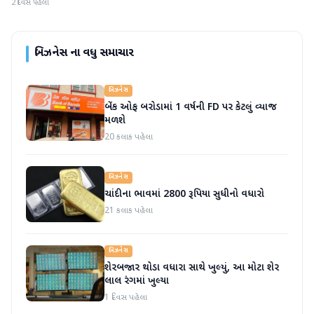
2 દિવસ પહેલા
બિઝનેસ
ના વધુ સમાચાર
બિઝનેસ
બેંક ઓફ બરોડામાં 1 વર્ષની FD પર કેટલું વ્યાજ
મળશે
20 કલાક પહેલા
બિઝનેસ
ચાંદીના ભાવમાં 2800 રૂપિયા સુધીનો વધારો
21 કલાક પહેલા
બિઝનેસ
શેરબજાર થોડા વધારા સાથે ખુલ્યું, આ મોટા શેર
લાલ રંગમાં ખુલ્યા
1 દિવસ પહેલા