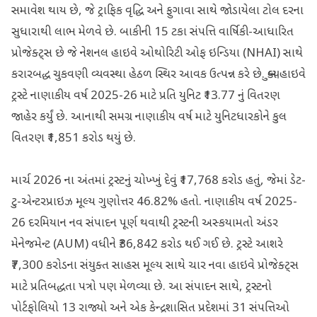
સમાવેશ થાય છે, જે ટ્રાફિક વૃદ્ધિ અને ફુગાવા સાથે જોડાયેલા ટોલ દરના
સુધારાથી લાભ મેળવે છે. બાકીની 15 ટકા સંપત્તિ વાર્ષિકી-આધારિત
પ્રોજેક્ટ્સ છે જે નેશનલ હાઇવે ઓથોરિટી ઓફ ઇન્ડિયા (NHAI) સાથે
કરારબદ્ધ ચુકવણી વ્યવસ્થા હેઠળ સ્થિર આવક ઉત્પન્ન કરે છે. ક્યુબ હાઇવે
ટ્રસ્ટે નાણાકીય વર્ષ 2025-26 માટે પ્રતિ યુનિટ ₹13.77 નું વિતરણ
જાહેર કર્યું છે. આનાથી સમગ્ર નાણાકીય વર્ષ માટે યુનિટધારકોને કુલ
વિતરણ ₹1,851 કરોડ થયું છે.
માર્ચ 2026 ના અંતમાં ટ્રસ્ટનું ચોખ્ખું દેવું ₹17,768 કરોડ હતું, જેમાં ડેટ-
ટુ-એન્ટરપ્રાઇઝ મૂલ્ય ગુણોત્તર 46.82% હતો. નાણાકીય વર્ષ 2025-
26 દરમિયાન નવ સંપાદન પૂર્ણ થવાથી ટ્રસ્ટની અસ્કયામતો અંડર
મેનેજમેન્ટ (AUM) વધીને ₹36,842 કરોડ થઈ ગઈ છે. ટ્રસ્ટે આશરે
₹7,300 કરોડના સંયુક્ત સાહસ મૂલ્ય સાથે ચાર નવા હાઇવે પ્રોજેક્ટ્સ
માટે પ્રતિબદ્ધતા પત્રો પણ મેળવ્યા છે. આ સંપાદન સાથે, ટ્રસ્ટનો
પોર્ટફોલિયો 13 રાજ્યો અને એક કેન્દ્રશાસિત પ્રદેશમાં 31 સંપત્તિઓ