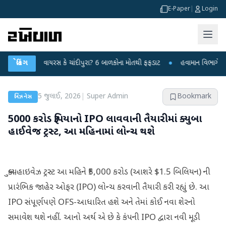
E-Paper
|
Login
સ્યમય વાયરસ કે ચાંદીપુરા? 6 બાળકોના મોતથી ફફડાટ
બ્રેકિંગ
●
હવામાન વિભાગે 18 રાજ્યો મ
5 જુલાઈ, 2026
|
Super Admin
Bookmark
બિઝનેસ
5000 કરોડ રૂપિયાનો IPO લાવવાની તૈયારીમાં ક્યુબા
હાઈવેજ ટ્રસ્ટ, આ મહિનામાં લોન્ચ થશે
ક્યુબ હાઇવેઝ ટ્રસ્ટ આ મહિને ₹5,000 કરોડ (આશરે $1.5 બિલિયન) ની
પ્રારંભિક જાહેર ઓફર (IPO) લોન્ચ કરવાની તૈયારી કરી રહ્યું છે. આ
IPO સંપૂર્ણપણે OFS-આધારિત હશે અને તેમાં કોઈ નવા શેરનો
સમાવેશ થશે નહીં. આનો અર્થ એ છે કે કંપની IPO દ્વારા નવી મૂડી