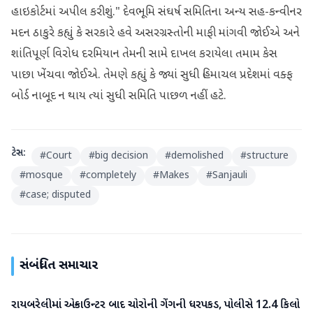
હાઇકોર્ટમાં અપીલ કરીશું." દેવભૂમિ સંઘર્ષ સમિતિના અન્ય સહ-કન્વીનર
મદન ઠાકુરે કહ્યું કે સરકારે હવે અસરગ્રસ્તોની માફી માંગવી જોઈએ અને
શાંતિપૂર્ણ વિરોધ દરમિયાન તેમની સામે દાખલ કરાયેલા તમામ કેસ
પાછા ખેંચવા જોઈએ. તેમણે કહ્યું કે જ્યાં સુધી હિમાચલ પ્રદેશમાં વક્ફ
બોર્ડ નાબૂદ ન થાય ત્યાં સુધી સમિતિ પાછળ નહીં હટે.
ટેગ્સ:
#
Court
#
big decision
#
demolished
#
structure
#
mosque
#
completely
#
Makes
#
Sanjauli
#
case; disputed
સંબંધિત સમાચાર
રાયબરેલીમાં એન્કાઉન્ટર બાદ ચોરોની ગેંગની ધરપકડ, પોલીસે 12.4 કિલો
રાષ્ટ્રીય