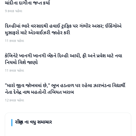
ચાંદીના દાગીના જપ્ત કર્યા
9 કલાક પહેલા
દિલ્હીમાં ભારે વરસાદથી હવાઈ ટ્રાફિક પર ગંભીર અસર; ઈન્ડિગોએ
રાષ્ટ્રીય
મુસાફરો માટે એડવાઈઝરી જાહેર કરી
11 કલાક પહેલા
કેબિનેટે ખાનગી ખાનગી બેંકને દિલ્હી આપી, ફી અને પ્રવેશ માટે નવા
રાષ્ટ્રીય
નિયમો વિશે જાણો
11 કલાક પહેલા
"મારો જીવ જોખમમાં છે," ભૂખ હડતાળ પર રહેલા ઝારખંડના વિદ્યાર્થી
રાષ્ટ્રીય
નેતા દેવેન્દ્ર નાથ મહતોની તબિયત ખરાબ
12 કલાક પહેલા
રાષ્ટ્રીય
ના વધુ સમાચાર