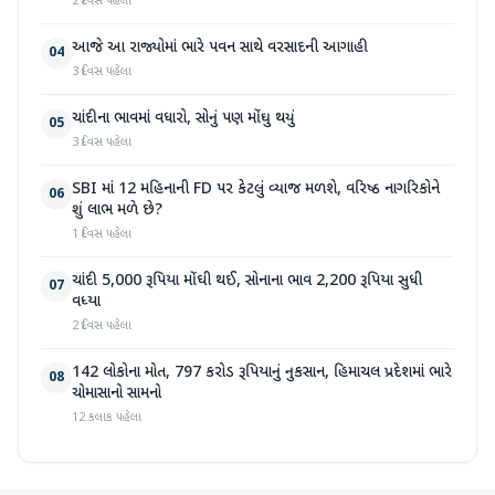
2 દિવસ પહેલા
આજે આ રાજ્યોમાં ભારે પવન સાથે વરસાદની આગાહી
04
3 દિવસ પહેલા
ચાંદીના ભાવમાં વધારો, સોનું પણ મોંઘુ થયું
05
3 દિવસ પહેલા
SBI માં 12 મહિનાની FD પર કેટલું વ્યાજ મળશે, વરિષ્ઠ નાગરિકોને
06
શું લાભ મળે છે?
1 દિવસ પહેલા
ચાંદી 5,000 રૂપિયા મોંઘી થઈ, સોનાના ભાવ 2,200 રૂપિયા સુધી
07
વધ્યા
2 દિવસ પહેલા
142 લોકોના મોત, 797 કરોડ રૂપિયાનું નુકસાન, હિમાચલ પ્રદેશમાં ભારે
08
ચોમાસાનો સામનો
12 કલાક પહેલા