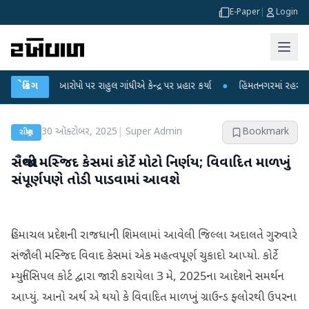
E-Paper
|
Login
કના આરોપો પર રાહુલ ગાંધીએ કેન્દ્ર પર પ્રહાર કર્યા
બ્રેકિંગ
●
હિંમતનગરમાં રહસ્યમય વાયરસ 
30 ઑક્ટોબર, 2025
|
Super Admin
Bookmark
રાષ્ટ્રીય
સંજૌલી મસ્જિદ કેસમાં કોર્ટે મોટો નિર્ણય; વિવાદિત માળખું
સંપૂર્ણપણે તોડી પાડવામાં આવશે
હિમાચલ પ્રદેશની રાજધાની શિમલામાં આવેલી જિલ્લા અદાલતે ગુરુવારે
સંજૌલી મસ્જિદ વિવાદ કેસમાં એક મહત્વપૂર્ણ ચુકાદો આપ્યો. કોર્ટે
મ્યુનિસિપલ કોર્ટ દ્વારા જારી કરાયેલા 3 મે, 2025ના આદેશને સમર્થન
આપ્યું. આનો અર્થ એ થયો કે વિવાદિત માળખું ગ્રાઉન્ડ ફ્લોરથી ઉપરના