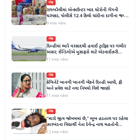
રાષ્ટ્રીય
રાયબરેલીમાં એન્કાઉન્ટર બાદ ચોરોની ગેંગની
ધરપકડ, પોલીસે 12.4 કિલો ચાંદીના દાગીના જપ્ત
કર્યા
9 કલાક પહેલા
રાષ્ટ્રીય
દિલ્હીમાં ભારે વરસાદથી હવાઈ ટ્રાફિક પર ગંભીર
અસર; ઈન્ડિગોએ મુસાફરો માટે એડવાઈઝરી
જાહેર કરી
11 કલાક પહેલા
રાષ્ટ્રીય
કેબિનેટે ખાનગી ખાનગી બેંકને દિલ્હી આપી, ફી
અને પ્રવેશ માટે નવા નિયમો વિશે જાણો
11 કલાક પહેલા
રાષ્ટ્રીય
"મારો જીવ જોખમમાં છે," ભૂખ હડતાળ પર રહેલા
ઝારખંડના વિદ્યાર્થી નેતા દેવેન્દ્ર નાથ મહતોની
તબિયત ખરાબ
12 કલાક પહેલા