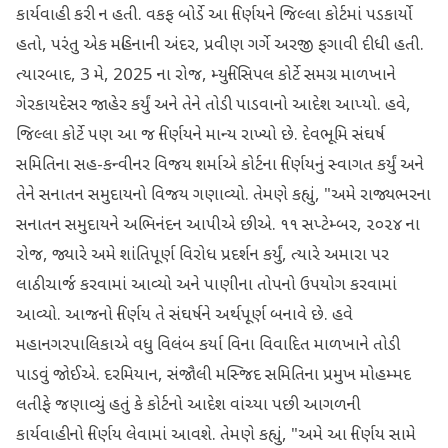
કાર્યવાહી કરી ન હતી. વકફ બોર્ડે આ નિર્ણયને જિલ્લા કોર્ટમાં પડકાર્યો
હતો, પરંતુ એક મહિનાની અંદર, પ્રવીણ ગર્ગે અરજી ફગાવી દીધી હતી.
ત્યારબાદ, 3 મે, 2025 ના રોજ, મ્યુનિસિપલ કોર્ટે સમગ્ર માળખાને
ગેરકાયદેસર જાહેર કર્યું અને તેને તોડી પાડવાનો આદેશ આપ્યો. હવે,
જિલ્લા કોર્ટે પણ આ જ નિર્ણયને માન્ય રાખ્યો છે. દેવભૂમિ સંઘર્ષ
સમિતિના સહ-કન્વીનર વિજય શર્માએ કોર્ટના નિર્ણયનું સ્વાગત કર્યું અને
તેને સનાતન સમુદાયનો વિજય ગણાવ્યો. તેમણે કહ્યું, "અમે રાજ્યભરના
સનાતન સમુદાયને અભિનંદન આપીએ છીએ. ૧૧ સપ્ટેમ્બર, ૨૦૨૪ ના
રોજ, જ્યારે અમે શાંતિપૂર્ણ વિરોધ પ્રદર્શન કર્યું, ત્યારે અમારા પર
લાઠીચાર્જ કરવામાં આવ્યો અને પાણીના તોપનો ઉપયોગ કરવામાં
આવ્યો. આજનો નિર્ણય તે સંઘર્ષને અર્થપૂર્ણ બનાવે છે. હવે
મહાનગરપાલિકાએ વધુ વિલંબ કર્યા વિના વિવાદિત માળખાને તોડી
પાડવું જોઈએ. દરમિયાન, સંજૌલી મસ્જિદ સમિતિના પ્રમુખ મોહમ્મદ
લતીફે જણાવ્યું હતું કે કોર્ટનો આદેશ વાંચ્યા પછી આગળની
કાર્યવાહીનો નિર્ણય લેવામાં આવશે. તેમણે કહ્યું, "અમે આ નિર્ણય સામે