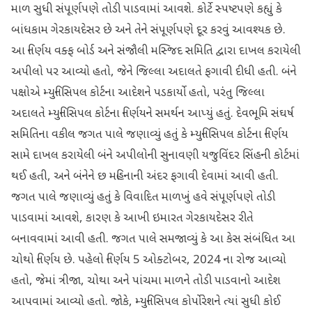
માળ સુધી સંપૂર્ણપણે તોડી પાડવામાં આવશે. કોર્ટે સ્પષ્ટપણે કહ્યું કે
બાંધકામ ગેરકાયદેસર છે અને તેને સંપૂર્ણપણે દૂર કરવું આવશ્યક છે.
આ નિર્ણય વક્ફ બોર્ડ અને સંજૌલી મસ્જિદ સમિતિ દ્વારા દાખલ કરાયેલી
અપીલો પર આવ્યો હતો, જેને જિલ્લા અદાલતે ફગાવી દીધી હતી. બંને
પક્ષોએ મ્યુનિસિપલ કોર્ટના આદેશને પડકાર્યો હતો, પરંતુ જિલ્લા
અદાલતે મ્યુનિસિપલ કોર્ટના નિર્ણયને સમર્થન આપ્યું હતું. દેવભૂમિ સંઘર્ષ
સમિતિના વકીલ જગત પાલે જણાવ્યું હતું કે મ્યુનિસિપલ કોર્ટના નિર્ણય
સામે દાખલ કરાયેલી બંને અપીલોની સુનાવણી યજુવિંદર સિંહની કોર્ટમાં
થઈ હતી, અને બંનેને છ મહિનાની અંદર ફગાવી દેવામાં આવી હતી.
જગત પાલે જણાવ્યું હતું કે વિવાદિત માળખું હવે સંપૂર્ણપણે તોડી
પાડવામાં આવશે, કારણ કે આખી ઇમારત ગેરકાયદેસર રીતે
બનાવવામાં આવી હતી. જગત પાલે સમજાવ્યું કે આ કેસ સંબંધિત આ
ચોથો નિર્ણય છે. પહેલો નિર્ણય 5 ઓક્ટોબર, 2024 ના રોજ આવ્યો
હતો, જેમાં ત્રીજા, ચોથા અને પાંચમા માળને તોડી પાડવાનો આદેશ
આપવામાં આવ્યો હતો. જોકે, મ્યુનિસિપલ કોર્પોરેશને ત્યાં સુધી કોઈ