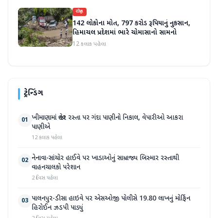
રાષ્ટ્રીય
142 લોકોના મોત, 797 કરોડ રૂપિયાનું નુકસાન,
હિમાચલ પ્રદેશમાં ભારે ચોમાસાનો સામનો
12 કલાક પહેલા
ટ્રેન્ડિંગ
ખીમાણામાં જાહેર રસ્તા પર ગંદા પાણીનો નિકાલ, વેપારીઓ આકરા
01
પાણીએ
12 કલાક પહેલા
નેનાવા-સાંચોર હાઈવે પર ખાડાઓનું સામ્રાજ્ય બિસ્માર રસ્તાથી
02
વાહનચાલકો પરેશાન
2 દિવસ પહેલા
પાલનપુર-ડીસા હાઇવે પર એસઓજી પોલીસે 19.80 લાખનું મોર્ફિન
03
હિરોઈન ઝડપી પાડ્યું