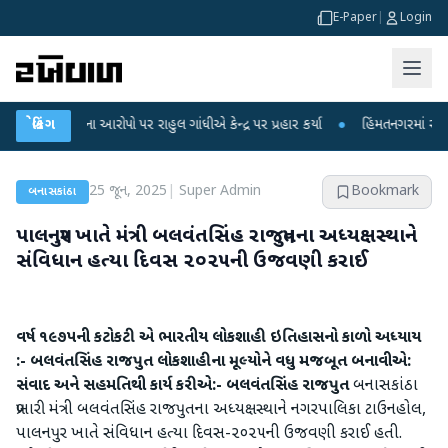
E-Paper
|
Login
 લીકના આરોપો પર રાહુલ ગાંધીએ કેન્દ્ર પર પ્રહાર કર્યા
બ્રેકિંગ
●
હિંમતનગરમાં રહસ્યમય વાય
25 જૂન, 2025
|
Super Admin
Bookmark
બનાસકાંઠા
પાલનપુર ખાતે મંત્રી બલવંતસિંહ રાજપુતના અધ્યક્ષસ્થાને
સંવિધાન હત્યા દિવસ ૨૦૨૫ની ઉજવણી કરાઈ
વર્ષ ૧૯૭૫ની કટોકટી એ ભારતીય લોકશાહી ઇતિહાસનો કાળો અધ્યાય
:- બલવંતસિંહ રાજપુત
લોકશાહીના મૂલ્યોને વધુ મજબૂત બનાવીએ:
સંવાદ અને સહમતિથી કાર્ય કરીએ:- બલવંતસિંહ રાજપુત
બનાસકાંઠા
પ્રભારી મંત્રી બલવંતસિંહ રાજપુતના અધ્યક્ષસ્થાને નગરપાલિકા ટાઉનહોલ,
પાલનપુર ખાતે સંવિધાન હત્યા દિવસ-૨૦૨૫ની ઉજવણી કરાઈ હતી.