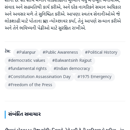
સૌની છે. સૌ સાથે મળીને લોકશાહીના મૂલ્યોને વધુ મજબૂત બનાવીએ,
સંવાદ અને સહમતિથી કાર્ય કરીએ, અને દરેક નાગરિકને સમાન અધિકાર
અને અવસર મળે તે સુનિશ્ચિત કરીએ. આપણા સ્વતંત્ર સેનાનીઓએ જે
લોકશાહી માટે પોતાના પ્રાણ ન્યોચ્છાવર કર્યા, તેનું આપણે સન્માન કરીએ
અને તેને ભવિષ્યની પેઢીઓ માટે સુરક્ષિત રાખીએ.
ટેગ્સ:
#
Palanpur
#
Public Awareness
#
Political History
#
democratic values
#
Balwantsinh Rajput
#
fundamental rights
#
Indian democracy
#
Constitution Assassination Day
#
1975 Emergency
#
Freedom of the Press
સંબંધિત સમાચાર