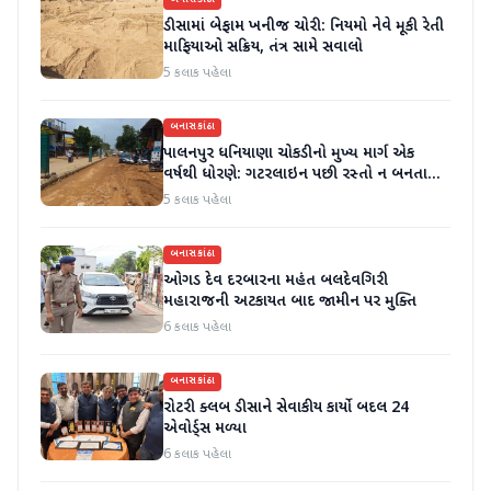
બનાસકાંઠા
ડીસામાં બેફામ ખનીજ ચોરી: નિયમો નેવે મૂકી રેતી
માફિયાઓ સક્રિય, તંત્ર સામે સવાલો
5 કલાક પહેલા
બનાસકાંઠા
પાલનપુર ધનિયાણા ચોકડીનો મુખ્ય માર્ગ એક
વર્ષથી ધોરણે: ગટરલાઇન પછી રસ્તો ન બનતા
હાલાકી
5 કલાક પહેલા
બનાસકાંઠા
ઓગડ દેવ દરબારના મહંત બલદેવગિરી
મહારાજની અટકાયત બાદ જામીન પર મુક્તિ
6 કલાક પહેલા
બનાસકાંઠા
રોટરી ક્લબ ડીસાને સેવાકીય કાર્યો બદલ 24
એવોર્ડ્સ મળ્યા
6 કલાક પહેલા