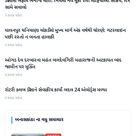
ડીસામાં બેફામ ખનીજ ચોરી: નિયમો નેવે મૂકી રેતી માફિયાઓ સક્રિય, તંત્ર
બનાસકાંઠા
સામે સવાલો
5 કલાક પહેલા
પાલનપુર ધનિયાણા ચોકડીનો મુખ્ય માર્ગ એક વર્ષથી ધોરણે: ગટરલાઇન
બનાસકાંઠા
પછી રસ્તો ન બનતા હાલાકી
5 કલાક પહેલા
ઓગડ દેવ દરબારના મહંત બલદેવગિરી મહારાજની અટકાયત બાદ
બનાસકાંઠા
જામીન પર મુક્તિ
6 કલાક પહેલા
રોટરી ક્લબ ડીસાને સેવાકીય કાર્યો બદલ 24 એવોર્ડ્સ મળ્યા
બનાસકાંઠા
6 કલાક પહેલા
બનાસકાંઠા
ના વધુ સમાચાર