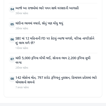
આજે આ રાજ્યોમાં ભારે પવન સાથે વરસાદની આગાહી
04
3 દિવસ પહેલા
ચાંદીના ભાવમાં વધારો, સોનું પણ મોંઘુ થયું
05
3 દિવસ પહેલા
SBI માં 12 મહિનાની FD પર કેટલું વ્યાજ મળશે, વરિષ્ઠ નાગરિકોને
06
શું લાભ મળે છે?
1 દિવસ પહેલા
ચાંદી 5,000 રૂપિયા મોંઘી થઈ, સોનાના ભાવ 2,200 રૂપિયા સુધી
07
વધ્યા
2 દિવસ પહેલા
142 લોકોના મોત, 797 કરોડ રૂપિયાનું નુકસાન, હિમાચલ પ્રદેશમાં ભારે
08
ચોમાસાનો સામનો
7 કલાક પહેલા