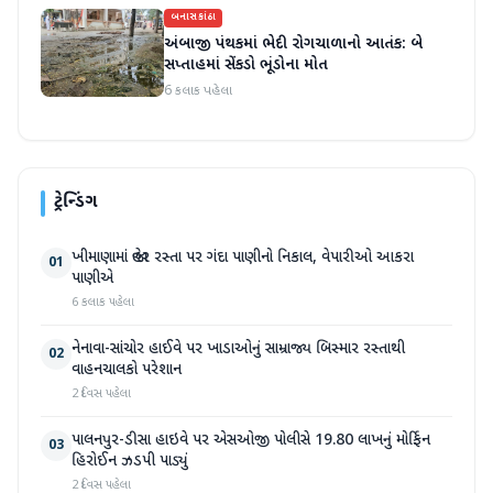
બનાસકાંઠા
અંબાજી પંથકમાં ભેદી રોગચાળાનો આતંક: બે
સપ્તાહમાં સેંકડો ભૂંડોના મોત
6 કલાક પહેલા
ટ્રેન્ડિંગ
ખીમાણામાં જાહેર રસ્તા પર ગંદા પાણીનો નિકાલ, વેપારીઓ આકરા
01
પાણીએ
6 કલાક પહેલા
નેનાવા-સાંચોર હાઈવે પર ખાડાઓનું સામ્રાજ્ય બિસ્માર રસ્તાથી
02
વાહનચાલકો પરેશાન
2 દિવસ પહેલા
પાલનપુર-ડીસા હાઇવે પર એસઓજી પોલીસે 19.80 લાખનું મોર્ફિન
03
હિરોઈન ઝડપી પાડ્યું
2 દિવસ પહેલા