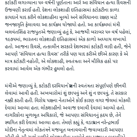
કટોકટી લગાવ્યાના ૫૦ વર્ષની પૂર્ણતાના આરે આ સંવિધાન હત્યા દિવસની
ઉજવણી કરાઈ હતી. દેશના લોકશાહી ઇતિહાસમાં કટોકટીના કાળા
કાયદાને યાદ કરીને લોકશાહીના મૂલ્યો અને સંવિધાનના રક્ષણ માટે
જનજાગૃતિ ફેલાવવા આ કાર્યક્રમ યોજાયો હતો. આ કાર્યક્રમમાં મંત્રી
બલવંતસિંહ રાજપુતએ જણાવ્યું હતું કે, આજથી બરાબર ૫૦ વર્ષ પહેલાં,
૧૯૭૫માં, ભારતના લોકશાહી ઇતિહાસમાં એક કાળો અધ્યાય લખાયો
હતો. આજના દિવસે, તત્કાલીન સરકારે દેશભરમાં કટોકટી લાદી હતી, જેને
આપણે 'સંવિધાન હત્યા દિવસ' તરીકે પણ યાદ કરીએ છીએ કારણ કે એ
માત્ર કટોકટી નહોતી, એ લોકશાહી, સ્વતંત્રતા અને મૌલિક હકો પર
કરવામાં આવેલ એક ગંભીર હુમલો હતો.
મંત્રીએ જણાવ્યું કે, કટોકટી દરમિયાન પ્રેસની સ્વતંત્રતા સંપૂર્ણપણે છીનવી
લેવામાં આવી હતી. અખબારોમાં શું છાપવું અને શું ન છાપવું, તે સરકાર
નક્કી કરતી હતી. વિરોધ પક્ષના નેતાઓને કોઈ કારણ વગર જેલમાં મોકલી
દેવામાં આવ્યા હતા. લોકશાહીનો અવાજ દબાવી દેવામાં આવ્યો હતો.
નાગરિકોના મૂળભૂત અધિકારો, જે આપણા સંવિધાનનું હૃદય છે, તેને
સ્થગિત કરી દેવામાં આવ્યા હતા. તેમણે કહ્યું કે, વડાપ્રધાન નરેન્દ્રભાઈ
મોદીના નેતૃત્વમાં લોકતંત્રને મજબૂત બનાવવાની જવાબદારી આપણા