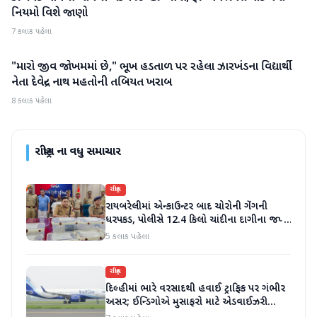
નિયમો વિશે જાણો
7 કલાક પહેલા
"મારો જીવ જોખમમાં છે," ભૂખ હડતાળ પર રહેલા ઝારખંડના વિદ્યાર્થી
રાષ્ટ્રીય
નેતા દેવેન્દ્ર નાથ મહતોની તબિયત ખરાબ
8 કલાક પહેલા
રાષ્ટ્રીય
ના વધુ સમાચાર
રાષ્ટ્રીય
રાયબરેલીમાં એન્કાઉન્ટર બાદ ચોરોની ગેંગની
ધરપકડ, પોલીસે 12.4 કિલો ચાંદીના દાગીના જપ્ત
કર્યા
5 કલાક પહેલા
રાષ્ટ્રીય
દિલ્હીમાં ભારે વરસાદથી હવાઈ ટ્રાફિક પર ગંભીર
અસર; ઈન્ડિગોએ મુસાફરો માટે એડવાઈઝરી
જાહેર કરી