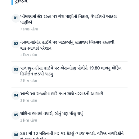
ટ્રેન્ડિંગ
ખીમાણામાં જાહેર રસ્તા પર ગંદા પાણીનો નિકાલ, વેપારીઓ આકરા
01
પાણીએ
7 કલાક પહેલા
નેનાવા-સાંચોર હાઈવે પર ખાડાઓનું સામ્રાજ્ય બિસ્માર રસ્તાથી
02
વાહનચાલકો પરેશાન
2 દિવસ પહેલા
પાલનપુર-ડીસા હાઇવે પર એસઓજી પોલીસે 19.80 લાખનું મોર્ફિન
03
હિરોઈન ઝડપી પાડ્યું
2 દિવસ પહેલા
આજે આ રાજ્યોમાં ભારે પવન સાથે વરસાદની આગાહી
04
3 દિવસ પહેલા
ચાંદીના ભાવમાં વધારો, સોનું પણ મોંઘુ થયું
05
3 દિવસ પહેલા
SBI માં 12 મહિનાની FD પર કેટલું વ્યાજ મળશે, વરિષ્ઠ નાગરિકોને
06