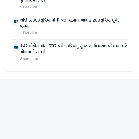
શું લાભ મળે છે?
1 દિવસ પહેલા
ચાંદી 5,000 રૂપિયા મોંઘી થઈ, સોનાના ભાવ 2,200 રૂપિયા સુધી
07
વધ્યા
2 દિવસ પહેલા
142 લોકોના મોત, 797 કરોડ રૂપિયાનું નુકસાન, હિમાચલ પ્રદેશમાં ભારે
08
ચોમાસાનો સામનો
8 કલાક પહેલા