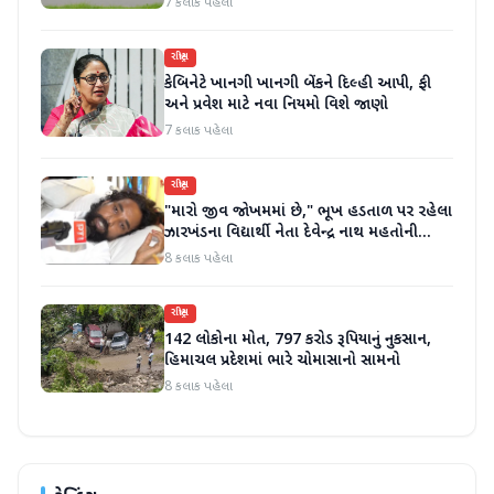
7 કલાક પહેલા
રાષ્ટ્રીય
કેબિનેટે ખાનગી ખાનગી બેંકને દિલ્હી આપી, ફી
અને પ્રવેશ માટે નવા નિયમો વિશે જાણો
7 કલાક પહેલા
રાષ્ટ્રીય
"મારો જીવ જોખમમાં છે," ભૂખ હડતાળ પર રહેલા
ઝારખંડના વિદ્યાર્થી નેતા દેવેન્દ્ર નાથ મહતોની
તબિયત ખરાબ
8 કલાક પહેલા
રાષ્ટ્રીય
142 લોકોના મોત, 797 કરોડ રૂપિયાનું નુકસાન,
હિમાચલ પ્રદેશમાં ભારે ચોમાસાનો સામનો
8 કલાક પહેલા