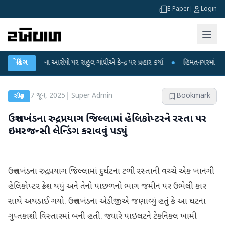
E-Paper
|
Login
ા લીકના આરોપો પર રાહુલ ગાંધીએ કેન્દ્ર પર પ્રહાર કર્યા
બ્રેકિંગ
●
હિંમતનગરમાં રહસ્યમય વા
7 જૂન, 2025
|
Super Admin
Bookmark
રાષ્ટ્રીય
ઉત્તરાખંડના રુદ્રપ્રયાગ જિલ્લામાં હેલિકોપ્ટરને રસ્તા પર
ઇમરજન્સી લેન્ડિંગ કરાવવું પડ્યું
ઉત્તરાખંડના રુદ્રપ્રયાગ જિલ્લામાં દુર્ઘટના ટળી રસ્તાની વચ્ચે એક ખાનગી
હેલિકોપ્ટર ક્રેશ થયું અને તેનો પાછળનો ભાગ જમીન પર ઉભેલી કાર
સાથે અથડાઈ ગયો. ઉત્તરાખંડના એડીજીએ જણાવ્યું હતું કે આ ઘટના
ગુપ્તકાશી વિસ્તારમાં બની હતી. જ્યારે પાઇલટને ટેકનિકલ ખામી