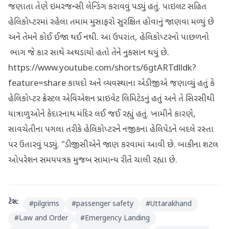
જણાતા તેણે ઇમરજન્સી લેન્ડિંગ કરાવવું પડ્યું હતું. પાઇલટ સહિત
હેલિકોપ્ટરમાં રહેલા તમામ મુસાફરો સુરક્ષિત હોવાનું જાણવા મળ્યું છે
અને તેમને કોઈ ઈજા થઈ નથી. આ ઉપરાંત, હેલિકોપ્ટરનો પાછળનો
ભાગ જે કાર સાથે અથડાયો હતો તેને નુકસાન થયું છે.
https://www.youtube.com/shorts/6gtARTdlldk?
feature=share કાયદો અને વ્યવસ્થાના એડીજીએ જણાવ્યું હતું કે
હેલિકોપ્ટર ક્રેસ્ટલ એવિએશન પ્રાઇવેટ લિમિટેડનું હતું અને તે સિરસીથી
યાત્રાળુઓને કેદારનાથ મંદિર લઈ જઈ રહ્યું હતું. ખામીને કારણે,
સાવચેતીના પગલા તરીકે હેલિકોપ્ટરને નજીકના હેલિપેડને બદલે રસ્તા
પર ઉતારવું પડ્યું. "ડીજીસીએને જાણ કરવામાં આવી છે. બાકીના શટલ
ઓપરેશન સમયપત્રક મુજબ સામાન્ય રીતે ચાલી રહ્યા છે.
ટેગ્સ:
#
pilgrims
#
passenger safety
#
Uttarakhand
#
Law and Order
#
Emergency Landing