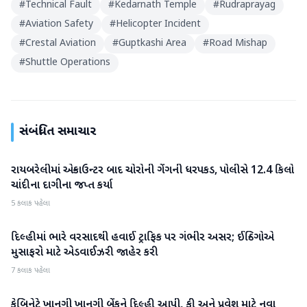
#
Technical Fault
#
Kedarnath Temple
#
Rudraprayag
#
Aviation Safety
#
Helicopter Incident
#
Crestal Aviation
#
Guptkashi Area
#
Road Mishap
#
Shuttle Operations
સંબંધિત સમાચાર
રાયબરેલીમાં એન્કાઉન્ટર બાદ ચોરોની ગેંગની ધરપકડ, પોલીસે 12.4 કિલો
રાષ્ટ્રીય
ચાંદીના દાગીના જપ્ત કર્યા
5 કલાક પહેલા
દિલ્હીમાં ભારે વરસાદથી હવાઈ ટ્રાફિક પર ગંભીર અસર; ઈન્ડિગોએ
રાષ્ટ્રીય
મુસાફરો માટે એડવાઈઝરી જાહેર કરી
7 કલાક પહેલા
કેબિનેટે ખાનગી ખાનગી બેંકને દિલ્હી આપી, ફી અને પ્રવેશ માટે નવા
રાષ્ટ્રીય