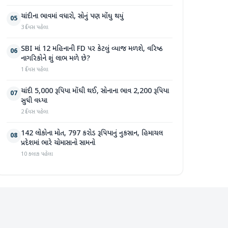
ચાંદીના ભાવમાં વધારો, સોનું પણ મોંઘુ થયું
05
3 દિવસ પહેલા
SBI માં 12 મહિનાની FD પર કેટલું વ્યાજ મળશે, વરિષ્ઠ
06
નાગરિકોને શું લાભ મળે છે?
1 દિવસ પહેલા
ચાંદી 5,000 રૂપિયા મોંઘી થઈ, સોનાના ભાવ 2,200 રૂપિયા
07
સુધી વધ્યા
2 દિવસ પહેલા
142 લોકોના મોત, 797 કરોડ રૂપિયાનું નુકસાન, હિમાચલ
08
પ્રદેશમાં ભારે ચોમાસાનો સામનો
10 કલાક પહેલા