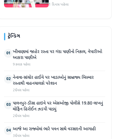
1 દિવસ પહેલા
ટ્રેન્ડિંગ
ખીમાણામાં જાહેર રસ્તા પર ગંદા પાણીનો નિકાલ, વેપારીઓ
01
આકરા પાણીએ
9 કલાક પહેલા
નેનાવા-સાંચોર હાઈવે પર ખાડાઓનું સામ્રાજ્ય બિસ્માર
02
રસ્તાથી વાહનચાલકો પરેશાન
2 દિવસ પહેલા
પાલનપુર-ડીસા હાઇવે પર એસઓજી પોલીસે 19.80 લાખનું
03
મોર્ફિન હિરોઈન ઝડપી પાડ્યું
2 દિવસ પહેલા
આજે આ રાજ્યોમાં ભારે પવન સાથે વરસાદની આગાહી
04
3 દિવસ પહેલા