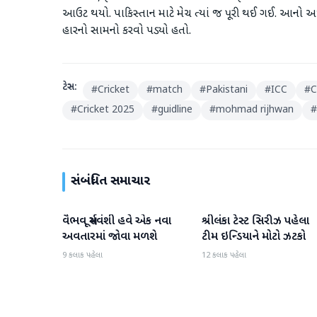
આઉટ થયો. પાકિસ્તાન માટે મેચ ત્યાં જ પૂરી થઈ ગઈ. આનો અર્થ
હારનો સામનો કરવો પડ્યો હતો.
ટેગ્સ:
#
Cricket
#
match
#
Pakistani
#
ICC
#
C
#
Cricket 2025
#
guidline
#
mohmad rijhwan
#
સંબંધિત સમાચાર
વૈભવ સૂર્યવંશી હવે એક નવા
શ્રીલંકા ટેસ્ટ સિરીઝ પહેલા
રમતગમત
રમતગમત
અવતારમાં જોવા મળશે
ટીમ ઇન્ડિયાને મોટો ઝટકો
9 કલાક પહેલા
12 કલાક પહેલા