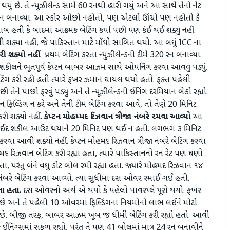
થયું છે. તે ન્યુઝીલેન્ડ સામે 60 રનથી હારી ગયું અને આ સાથે તેનો નેટ
320 રન બનાવ્યા. આ સ્કોર ઓછો નહોતો, પણ એટલો ઊંચો પણ નહોતો કે
હતી કે બાદમાં આક્રમક બેટિંગ કર્યા પછી પણ કંઈ થઈ શક્યું નહીં.
યા નહીં, જે પાકિસ્તાન માટે મોંઘો સાબિત થયો. આ બધું ICC ના
ી શક્યો નહીં
પ્રથમ બેટિંગ કરતા ન્યુઝીલેન્ડની ટીમે 320 રન બનાવ્યા.
 શકીલને ભૂતપૂર્વ કેપ્ટન બાબર આઝમ સાથે ઓપનિંગ કરવા આવવું પડ્યું.
િંગ કરી રહી હતી ત્યારે ફખર ઝમાન ઘાયલ થયો હતો. ફક્ત પહેલી
ાછો ફરવું પડ્યું અને તે ન્યૂઝીલેન્ડની ઈનિંગ દરમિયાન બેઠો રહ્યો.
લ્ડિંગ ન કરે અને તેની ટીમ બેટિંગ કરવા આવે, તો તેણે 20 મિનિટ
ી શક્યો નહીં.
કેપ્ટન મોહમ્મદ રિઝવાન ત્રીજા નંબરે રમવા આવ્યો
આ
સઈદ શકીલ આઉટ થયાને 20 મિનિટ પણ થઈ ન હતી. લગભગ ૩ મિનિટ
વા આવી શક્યો નહીં. કેપ્ટન મોહમ્મદ રિઝવાન ત્રીજા નંબરે બેટિંગ કરવા
 રિઝવાન બેટિંગ કરી રહ્યા હતા, ત્યારે પાકિસ્તાનનો રન રેટ પણ ઘણો
રંતુ બંને વધુ ડોટ બોલ રમી રહ્યા હતા. જ્યારે મોહમ્મદ રિઝવાન ૧૪
બરે બેટિંગ કરવા આવ્યો. ત્યાં સુધીમાં દસ ઓવર રમાઈ ગઈ હતી.
ા હતા.
દસ ઓવરનો અર્થ એ થયો કે પહેલો પાવરપ્લે પૂરો થયો. ફખર
 છે અને તે પહેલી 10 ઓવરમાં ફિલ્ડિંગના નિયમોનો લાભ લઈને મોટો
યો છે. બીજી તરફ, બાબર આઝમ ખૂબ જ ધીમી બેટિંગ કરી રહ્યો હતો. આવી
ઈનિંગ્સમાં સફળ રહ્યો, પરંતુ તે પણ 41 બોલમાં માત્ર 24 રન બનાવીને