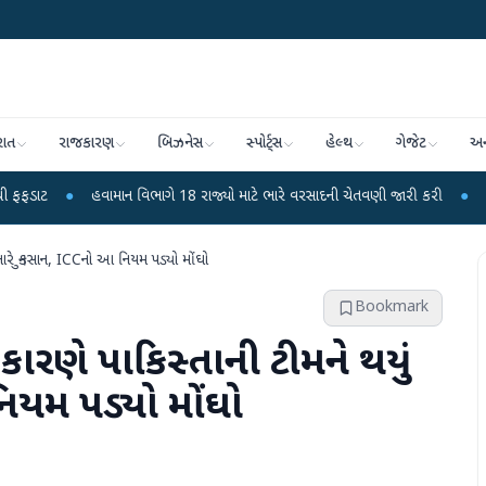
રાત
રાજકારણ
બિઝનેસ
સ્પોર્ટ્સ
હેલ્થ
ગેજેટ
અન
હવામાન વિભાગે 18 રાજ્યો માટે ભારે વરસાદની ચેતવણી જારી કરી
●
સિદ્ધપુરથી બોમ્
ભારે નુકસાન, ICCનો આ નિયમ પડ્યો મોંઘો
Bookmark
 કારણે પાકિસ્તાની ટીમને થયું
િયમ પડ્યો મોંઘો