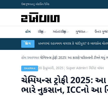
ઉત્તર ગુજરાતનું લોકપ્રિય દૈનિક
હોમ
રાષ્ટ્રીય
આંતરરાષ્ટ્રીય
ગુજરાત
ઉત્તર ગુજ
્યા
●
હિંમતનગરમાં રહસ્યમય વાયરસ કે ચાંદીપુરા? 6 બાળકોના મોતથી ફફડાટ
બ્રેકિંગ
●
હોમ
/
રમતગમત
/
ચેમ્પિયન્સ ટ્રોફી 2025: આ કારણે પાકિસ્તાની ટીમને થયું 
20 ફેબ્રુઆરી, 2025
|
Super Admin
1
મિનિટ વાંચન
રમતગમત
ચેમ્પિયન્સ ટ્રોફી 2025: આ
ભારે નુકસાન, ICCનો આ ન