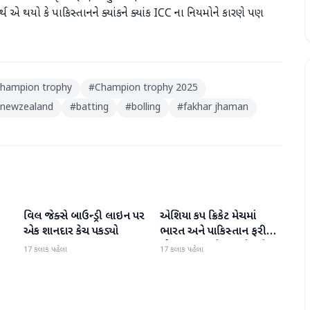
 એ થયો કે પાકિસ્તાનને ક્યાંકને ક્યાંક ICC ના નિયમોને કારણે પણ
hampion trophy
#
Champion trophy 2025
newzealand
#
batting
#
bolling
#
fakhar jhaman
વિલ જેક્સે બાઉન્ડ્રી લાઇન પર
એશિયા કપ ક્રિકેટ મેચમાં
રમતગમત
રમતગમત
એક શાનદાર કેચ પકડ્યો
ભારત અને પાકિસ્તાન ફરી
એકવાર આમને-સામને થશે
17 કલાક પહેલા
17 કલાક પહેલા