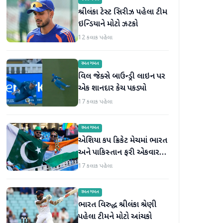
શ્રીલંકા ટેસ્ટ સિરીઝ પહેલા ટીમ
ઇન્ડિયાને મોટો ઝટકો
12 કલાક પહેલા
રમતગમત
વિલ જેક્સે બાઉન્ડ્રી લાઇન પર
એક શાનદાર કેચ પકડ્યો
17 કલાક પહેલા
રમતગમત
એશિયા કપ ક્રિકેટ મેચમાં ભારત
અને પાકિસ્તાન ફરી એકવાર
આમને-સામને થશે
17 કલાક પહેલા
રમતગમત
ભારત વિરુદ્ધ શ્રીલંકા શ્રેણી
પહેલા ટીમને મોટો આંચકો