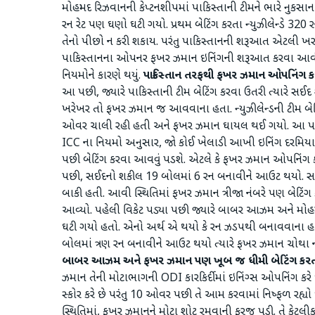
મોહમ્મદ રિઝવાનની કેપ્ટનશીપમાં પાકિસ્તાની ટીમને ભારે નુકસાન 
રન રેટ પણ ઘણો ઘટી ગયો. પ્રથમ બેટિંગ કરતા ન્યુઝીલેન્ડે 
તેનો પીછો ન કરી શકાય. પરંતુ પાકિસ્તાનની શરૂઆત એટલી ખરાબ 
પાકિસ્તાનના ઓપનર ફખર ઝમાન ઇનિંગની શરૂઆત કરવા આવી શક્
નિયમોને કારણે થયું.
પાકિસ્તાન તરફથી ફખર ઝમાન ઓપનિંગ કર
આ પછી, જ્યારે પાકિસ્તાની ટીમ બેટિંગ કરવા ઉતરી ત્યારે સઈદ
ખરેખર તો ફખર ઝમાન જ આવવાના હતા. ન્યુઝીલેન્ડની ટીમ બેટ
ઓવર ચાલી રહી હતી અને ફખર ઝમાન ઘાયલ થઈ ગયો. આ પછી તેને પ
ICC ના નિયમો અનુસાર, જો કોઈ ખેલાડી આખી ઇનિંગ દરમિયાન ફિ
પછી બેટિંગ કરવા આવવું પડશે. એટલે કે ફખર ઝમાન ઓપનિંગ કર
પછી, સઈદનો શકીલ 19 બોલમાં 6 રન બનાવીને આઉટ થયો. 
બાકી હતી. આવી સ્થિતિમાં ફખર ઝમાન ત્રીજા નંબરે પણ બેટિંગ કર
આવ્યો. પહેલી વિકેટ પડ્યા પછી જ્યારે બાબર આઝમ અને મોહમ્મદ
ઘટી ગયો હતો. એનો અર્થ એ થયો કે રન ઝડપથી બનાવવાના હતા, પ
બોલમાં ત્રણ રન બનાવીને આઉટ થયો ત્યારે ફખર ઝમાન ચોથા નં
બાબર આઝમ અને ફખર ઝમાન પણ ખૂબ જ ધીમી બેટિંગ કરત
ઝમાન તેની મોટાભાગની ODI કારકિર્દીમાં ઇનિંગ્સ ઓપનિંગ કરે
સ્કોર કરે છે પરંતુ 10 ઓવર પછી તે આમ કરવામાં નિષ્ફળ રહ્
સ્થિતિમાં, ફખર ઝમાનને મોટા શોટ રમવાની ફરજ પડી. તે કેટલીક 