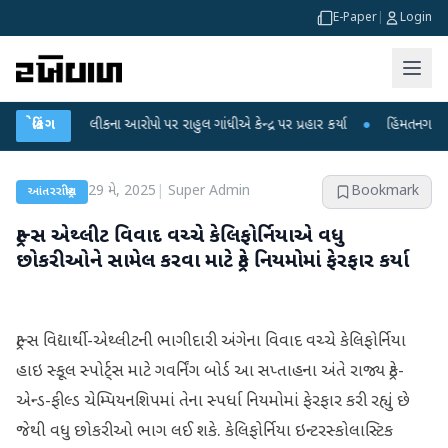
E-Paper
|
Login
ક્ષા લીકના આરોપો પર રાહુલ ગાંધીએ કેન્દ્ર પર પ્રહાર કર્યા
બ્રેકિંગ
●
હિંમતનગરમાં રહસ્યમય
29 મે, 2025
|
Super Admin
Bookmark
આંતરરાષ્ટ્રીય
ટ્રાન્સ એથ્લીટ વિવાદ વચ્ચે કેલિફોર્નિયાએ વધુ
છોકરીઓને સામેલ કરવા માટે ટ્રેક નિયમોમાં ફેરફાર કર્યા
ટ્રાન્સ વિદ્યાર્થી-એથ્લીટની ભાગીદારી અંગેના વિવાદ વચ્ચે કેલિફોર્નિયા
હાઇ સ્કૂલ સ્પોર્ટ્સ માટે ગવર્નિંગ બોર્ડ આ સપ્તાહના અંતે રાજ્ય ટ્રેક-
એન્ડ-ફીલ્ડ ચેમ્પિયનશિપમાં તેના સ્પર્ધા નિયમોમાં ફેરફાર કરી રહ્યું છે
જેથી વધુ છોકરીઓ ભાગ લઈ શકે. કેલિફોર્નિયા ઇન્ટરસ્કોલાસ્ટિક