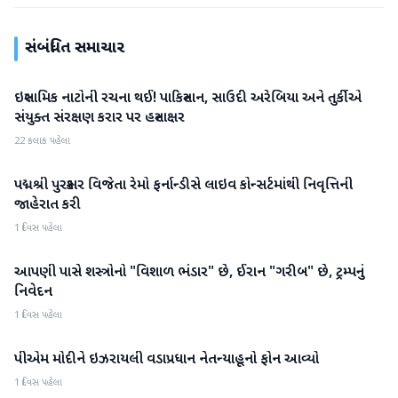
સંબંધિત સમાચાર
ઇસ્લામિક નાટોની રચના થઈ! પાકિસ્તાન, સાઉદી અરેબિયા અને તુર્કીએ
આંતરરાષ્ટ્રીય
સંયુક્ત સંરક્ષણ કરાર પર હસ્તાક્ષર
22 કલાક પહેલા
પદ્મશ્રી પુરસ્કાર વિજેતા રેમો ફર્નાન્ડીસે લાઇવ કોન્સર્ટમાંથી નિવૃત્તિની
આંતરરાષ્ટ્રીય
જાહેરાત કરી
1 દિવસ પહેલા
આપણી પાસે શસ્ત્રોનો "વિશાળ ભંડાર" છે, ઈરાન "ગરીબ" છે, ટ્રમ્પનું
આંતરરાષ્ટ્રીય
નિવેદન
1 દિવસ પહેલા
પીએમ મોદીને ઇઝરાયલી વડાપ્રધાન નેતન્યાહૂનો ફોન આવ્યો
આંતરરાષ્ટ્રીય
1 દિવસ પહેલા