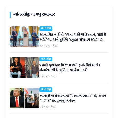
આંતરરાષ્ટ્રીય
ના વધુ સમાચાર
આંતરરાષ્ટ્રીય
ઇસ્લામિક નાટોની રચના થઈ! પાકિસ્તાન, સાઉદી
અરેબિયા અને તુર્કીએ સંયુક્ત સંરક્ષણ કરાર પર
હસ્તાક્ષર
22 કલાક પહેલા
આંતરરાષ્ટ્રીય
પદ્મશ્રી પુરસ્કાર વિજેતા રેમો ફર્નાન્ડીસે લાઇવ
કોન્સર્ટમાંથી નિવૃત્તિની જાહેરાત કરી
1 દિવસ પહેલા
આંતરરાષ્ટ્રીય
આપણી પાસે શસ્ત્રોનો "વિશાળ ભંડાર" છે, ઈરાન
"ગરીબ" છે, ટ્રમ્પનું નિવેદન
1 દિવસ પહેલા