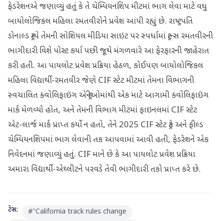
ફેડરેશનએ જણાવ્યું હતું કે તે ચેમ્પિયનશિપ મીટમાં ભાગ લેવા માટે વધુ
બાયોલોજિકલ મહિલા રમતવીરોને પ્રવેશ આપી રહ્યું છે. રાષ્ટ્રપતિ
ડોનાલ્ડ ટ્રમ્પે તેમની સોશિયલ મીડિયા સાઇટ પર સ્પર્ધામાં ટ્રાન્સ રમતવીરની
ભાગીદારી વિશે પોસ્ટ કર્યા પછી જૂથે મંગળવારે આ ફેરફારની જાહેરાત
કરી હતી. આ પાયલોટ પ્રવેશ પ્રક્રિયા હેઠળ, કોઈપણ બાયોલોજિકલ
મહિલા વિદ્યાર્થી-રમતવીર જેણે CIF સ્ટેટ મીટમાં તેમના વિભાગની
સ્વચાલિત ક્વોલિફાઇંગ એન્ટ્રીઓમાંથી એક માટે આગામી ક્વોલિફાઇંગ
માર્ક મેળવ્યો હોત, અને તેમની વિભાગ મીટમાં ફાઇનલમાં CIF સ્ટેટ
એટ-લાર્જ માર્ક પ્રાપ્ત કર્યો ન હતો, તેને 2025 CIF સ્ટેટ ટ્રેક અને ફીલ્ડ
ચેમ્પિયનશિપમાં ભાગ લેવાની તક આપવામાં આવી હતી, ફેડરેશને એક
નિવેદનમાં જણાવ્યું હતું. CIF માને છે કે આ પાયલોટ પ્રવેશ પ્રક્રિયા
અમારા વિદ્યાર્થી-એથ્લીટને પરવડે તેવી ભાગીદારી તકો પ્રાપ્ત કરે છે.
ટેગ્સ:
#
"California track rules change