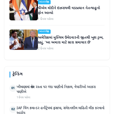
આંતરરાષ્ટ્રીય
પીએમ મોદીને ઇઝરાયલી વડાપ્રધાન નેતન્યાહૂનો
ફોન આવ્યો
1 દિવસ પહેલા
આંતરરાષ્ટ્રીય
અમેરિકામાં મુસ્લિમ ઉમેદવારની જીતથી ખુશ ટ્રમ્પ,
કહ્યું, 'આ અમારા માટે સારા સમાચાર છે'
2 દિવસ પહેલા
ટ્રેન્ડિંગ
ખીમાણામાં જાહેર રસ્તા પર ગંદા પાણીનો નિકાલ, વેપારીઓ આકરા
01
પાણીએ
1 દિવસ પહેલા
IAF વિંગ કમાન્ડર હનીટ્રેપમાં ફસાયા, સંવેદનશીલ માહિતી લીક કરવાનો
02
આરોપ