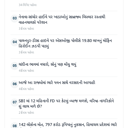
34 મિનિટ પહેલા
નેનાવા-સાંચોર હાઈવે પર ખાડાઓનું સામ્રાજ્ય બિસ્માર રસ્તાથી
03
વાહનચાલકો પરેશાન
3 દિવસ પહેલા
પાલનપુર-ડીસા હાઇવે પર એસઓજી પોલીસે 19.80 લાખનું મોર્ફિન
04
હિરોઈન ઝડપી પાડ્યું
3 દિવસ પહેલા
ચાંદીના ભાવમાં વધારો, સોનું પણ મોંઘુ થયું
05
4 દિવસ પહેલા
આજે આ રાજ્યોમાં ભારે પવન સાથે વરસાદની આગાહી
06
4 દિવસ પહેલા
SBI માં 12 મહિનાની FD પર કેટલું વ્યાજ મળશે, વરિષ્ઠ નાગરિકોને
07
શું લાભ મળે છે?
2 દિવસ પહેલા
142 લોકોના મોત, 797 કરોડ રૂપિયાનું નુકસાન, હિમાચલ પ્રદેશમાં ભારે
08