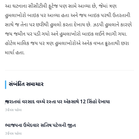
આ ઘટનાના સીસીટીવી ફૂટેજ પણ સામે આવ્યા છે, જેમાં ત્રણ
હુમલાખોરો બાઇક પર આવ્યા હતા અને જય બાઇક પરથી ઉતરતાની
સાથે જ તેના પર છરીથી હુમલો કરતા દેખાય છે. ઝડપી હુમલાને કારણે
જય જમીન પર પડી ગયો અને હુમલાખોરો બાઇક લઈને ભાગી ગયા.
હોટેલ માલિક જય પર ત્રણ હુમલાખોરોએ અનેક વખત ક્રૂરતાથી છરા
માર્યા હતા.
સંબંધિત સમાચાર
ગુજરાતમાં વરસાદ વચ્ચે રસ્તા પર એકસાથે 12 સિંહો દેખાયા
ગુજરાત
3 દિવસ પહેલા
ભાજપના ઉમેદવાર સતિષ પટેલની જીત
ગુજરાત
3 દિવસ પહેલા