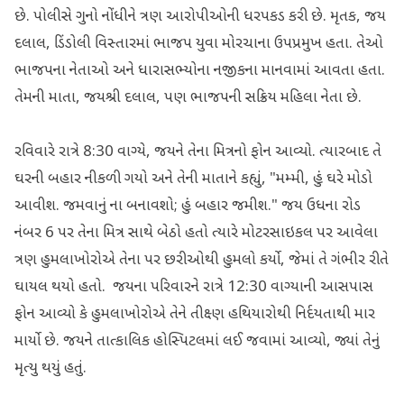
છે. પોલીસે ગુનો નોંધીને ત્રણ આરોપીઓની ધરપકડ કરી છે. મૃતક, જય
દલાલ, ડિંડોલી વિસ્તારમાં ભાજપ યુવા મોરચાના ઉપપ્રમુખ હતા. તેઓ
ભાજપના નેતાઓ અને ધારાસભ્યોના નજીકના માનવામાં આવતા હતા.
તેમની માતા, જયશ્રી દલાલ, પણ ભાજપની સક્રિય મહિલા નેતા છે.
રવિવારે રાત્રે 8:30 વાગ્યે, જયને તેના મિત્રનો ફોન આવ્યો. ત્યારબાદ તે
ઘરની બહાર નીકળી ગયો અને તેની માતાને કહ્યું, "મમ્મી, હું ઘરે મોડો
આવીશ. જમવાનું ના બનાવશો; હું બહાર જમીશ." જય ઉધના રોડ
નંબર 6 પર તેના મિત્ર સાથે બેઠો હતો ત્યારે મોટરસાઇકલ પર આવેલા
ત્રણ હુમલાખોરોએ તેના પર છરીઓથી હુમલો કર્યો, જેમાં તે ગંભીર રીતે
ઘાયલ થયો હતો. જયના પરિવારને રાત્રે 12:30 વાગ્યાની આસપાસ
ફોન આવ્યો કે હુમલાખોરોએ તેને તીક્ષ્ણ હથિયારોથી નિર્દયતાથી માર
માર્યો છે. જયને તાત્કાલિક હોસ્પિટલમાં લઈ જવામાં આવ્યો, જ્યાં તેનું
મૃત્યુ થયું હતું.