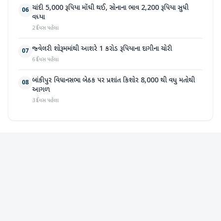
ચાંદી 5,000 રૂપિયા મોંઘી થઈ, સોનાના ભાવ 2,200 રૂપિયા સુધી
06
વધ્યા
2 દિવસ પહેલા
જ્વેલરી શોરૂમમાંથી આશરે 1 કરોડ રૂપિયાના દાગીના ચોરી
07
6 દિવસ પહેલા
બાંકીપુર વિધાનસભા બેઠક પર પ્રશાંત કિશોર 8,000 થી વધુ મતોથી
08
આગળ
3 દિવસ પહેલા