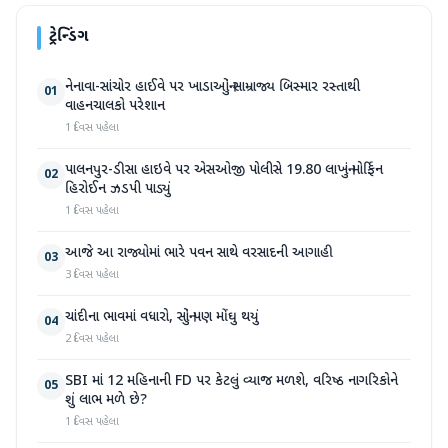
ટ્રેન્ડિંગ
નેનાવા-સાંચોર હાઈવે પર ખાડાઓનું સામ્રાજ્ય બિસ્માર રસ્તાથી
01
વાહનચાલકો પરેશાન
1 દિવસ પહેલા
પાલનપુર-ડીસા હાઇવે પર એસઓજી પોલીસે 19.80 લાખનું મોર્ફિન
02
હિરોઈન ઝડપી પાડ્યું
1 દિવસ પહેલા
આજે આ રાજ્યોમાં ભારે પવન સાથે વરસાદની આગાહી
03
3 દિવસ પહેલા
ચાંદીના ભાવમાં વધારો, સોનું પણ મોંઘુ થયું
04
2 દિવસ પહેલા
SBI માં 12 મહિનાની FD પર કેટલું વ્યાજ મળશે, વરિષ્ઠ નાગરિકોને
05
શું લાભ મળે છે?
1 દિવસ પહેલા