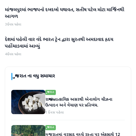
માંજલપુરમાં ભાજપનો દબદબો યથાવત, સતીષ પટેલ મોટા માર્જિનથી
ગુજરાત
આગળ
3 દિવસ પહેલા
દેશમાં પહેલી વાર વંદે ભારત ટ્રેન દ્વારા સુરતથી અમદાવાદ હૃદય
ગુજરાત
પહોંચાડવામાં આવ્યું
4 દિવસ પહેલા
ગુજરાત
ના વધુ સમાચાર
ગુજરાત
રાજ્યમાં તાત્કાલિક અસરથી એનાલોગ ચીઝના
ઉત્પાદન અને વેચાણ પર પ્રતિબંધ.
1 દિવસ પહેલા
ગુજરાત
ગુજરાતમાં વરસાદ વચ્ચે રસ્તા પર એકસાથે 12