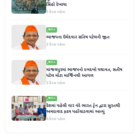
સિંહો દેખાયા
3 દિવસ પહેલા
ગુજરાત
ભાજપના ઉમેદવાર સતિષ પટેલની જીત
3 દિવસ પહેલા
ગુજરાત
માંજલપુરમાં ભાજપનો દબદબો યથાવત, સતીષ
પટેલ મોટા માર્જિનથી આગળ
3 દિવસ પહેલા
ગુજરાત
દેશમાં પહેલી વાર વંદે ભારત ટ્રેન દ્વારા સુરતથી
અમદાવાદ હૃદય પહોંચાડવામાં આવ્યું
4 દિવસ પહેલા