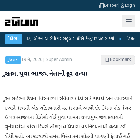
E-Paper
|
Login
 પરીક્ષા લીકના આરોપો પર રાહુલ ગાંધીએ કેન્દ્ર પર પ્રહાર કર્યા
બ્રેકિંગ
●
હિંમતનગરમાં રહસ
19 મે, 2026
|
Super Admin
Bookmark
ગુજરાત
સુરતમાં યુવા ભાજપ નેતાની ક્રૂર હત્યા
સુરત શહેરના ઉધના વિસ્તારમાં રવિવારે મોડી રાત્રે કાયદો અને વ્યવસ્થાને
કચડી નાખતી એક ચોંકાવનારી ઘટના સામે આવી છે. ઉધના રોડ નંબર
6 પર ભાજપના ડિંડોલી વોર્ડ યુવા પાંખના ઉપપ્રમુખ જય દલાલની
ગુનેગારોએ ધોળા દિવસે તીક્ષ્ણ હથિયારો વડે નિર્દયતાથી હત્યા કરી
દીધી હતી. આ હત્યાથી સમગ્ર વિસ્તારમાં શોકની લાગણી ફેલાઈ ગઈ