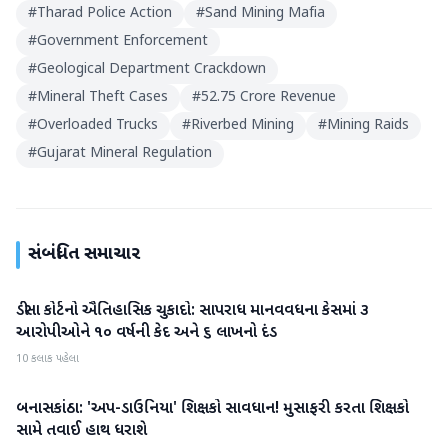
#
Tharad Police Action
#
Sand Mining Mafia
#
Government Enforcement
#
Geological Department Crackdown
#
Mineral Theft Cases
#
52.75 Crore Revenue
#
Overloaded Trucks
#
Riverbed Mining
#
Mining Raids
#
Gujarat Mineral Regulation
સંબંધિત સમાચાર
ડીસા કોર્ટનો ઐતિહાસિક ચુકાદો: સાપરાધ માનવવધના કેસમાં ૩
બનાસકાંઠા
આરોપીઓને ૧૦ વર્ષની કેદ અને ૬ લાખનો દંડ
10 કલાક પહેલા
બનાસકાંઠા: 'અપ-ડાઉનિયા' શિક્ષકો સાવધાન! મુસાફરી કરતા શિક્ષકો
બનાસકાંઠા
સામે તવાઈ હાથ ધરાશે