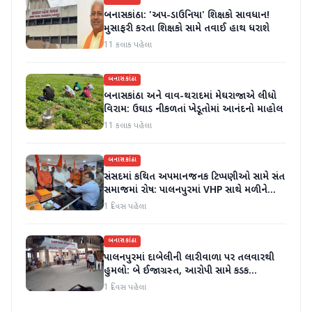
બનાસકાંઠા: 'અપ-ડાઉનિયા' શિક્ષકો સાવધાન!
મુસાફરી કરતા શિક્ષકો સામે તવાઈ હાથ ધરાશે
11 કલાક પહેલા
બનાસકાંઠા
બનાસકાંઠા અને વાવ-થરાદમાં મેઘરાજાએ લીધો
વિરામ: ઉઘાડ નીકળતાં ખેડૂતોમાં આનંદનો માહોલ
11 કલાક પહેલા
બનાસકાંઠા
સંસદમાં કથિત અપમાનજનક ટિપ્પણીઓ સામે સંત
સમાજમાં રોષ: પાલનપુરમાં VHP સાથે મળીને
અધિક કલેક્ટરને આવેદનપત્ર આપ્યું
1 દિવસ પહેલા
બનાસકાંઠા
પાલનપુરમાં દાબેલીની લારીવાળા પર તલવારથી
હુમલો: બે ઈજાગ્રસ્ત, આરોપી સામે કડક
કાર્યવાહીની માંગ
1 દિવસ પહેલા