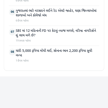
6 દિવસ પહેલા
ગુજરાતમાં ભારે વરસાદને લઈને રેડ એલર્ટ જાહેર, ઘણા જિલ્લાઓમાં
06
શાળાઓ અને કોલેજો બંધ
6 દિવસ પહેલા
SBI માં 12 મહિનાની FD પર કેટલું વ્યાજ મળશે, વરિષ્ઠ નાગરિકોને
07
શું લાભ મળે છે?
19 કલાક પહેલા
ચાંદી 5,000 રૂપિયા મોંઘી થઈ, સોનાના ભાવ 2,200 રૂપિયા સુધી
08
વધ્યા
1 દિવસ પહેલા