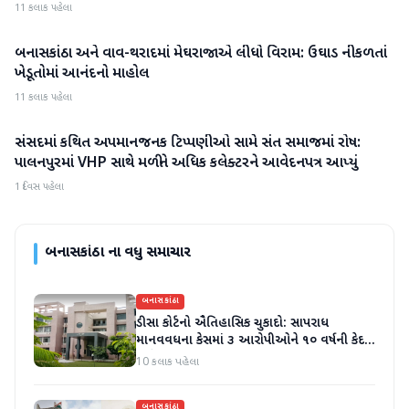
11 કલાક પહેલા
બનાસકાંઠા અને વાવ-થરાદમાં મેઘરાજાએ લીધો વિરામ: ઉઘાડ નીકળતાં
બનાસકાંઠા
ખેડૂતોમાં આનંદનો માહોલ
11 કલાક પહેલા
સંસદમાં કથિત અપમાનજનક ટિપ્પણીઓ સામે સંત સમાજમાં રોષ:
બનાસકાંઠા
પાલનપુરમાં VHP સાથે મળીને અધિક કલેક્ટરને આવેદનપત્ર આપ્યું
1 દિવસ પહેલા
બનાસકાંઠા
ના વધુ સમાચાર
બનાસકાંઠા
ડીસા કોર્ટનો ઐતિહાસિક ચુકાદો: સાપરાધ
માનવવધના કેસમાં ૩ આરોપીઓને ૧૦ વર્ષની કેદ
અને ૬ લાખનો દંડ
10 કલાક પહેલા
બનાસકાંઠા