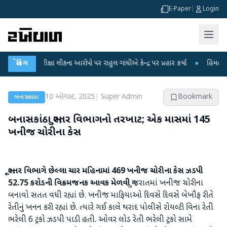
E-Paper
|
Login
T પરીક્ષા લીકના આરોપો પર રાહુલ ગાંધીએ કેન્દ્ર પર પ્રહાર કર્યા
બ્રેકિંગ
●
હિંમતનગરમાં રહસ
10 ઑગસ્ટ, 2025
|
Super Admin
Bookmark
બનાસકાંઠા
બનાસકાંઠા ભુસ્તર વિભાગનો તરખાટ; એક માસમાં 145
ખનીજ ચોરીના કેસ
ભૂસ્તર વિભાગે છેલ્લા ચાર મહિનામાં 469 ખનીજ ચોરીના કેસ ઝડપી
52.75 કરોડની વિક્રમજનક આવક મેળવી
ગુજરાતમાં ખનીજ ચોરીના
બનાવો સતત વધી રહ્યાં છે. ખનીજ માફિયાઓ દિવસે દિવસે બેખૌફ રીતે
રેતીનું ખનન કરી રહ્યાં છે. ત્યારે ગઈ કાલે થરાદ પોલીસે રોયલ્ટી વિના રેતી
ભરેલી 6 ટ્રકો ઝડપી પાડી હતી. ઓવર લોડ રેતી ભરેલી ટ્રકો સામે