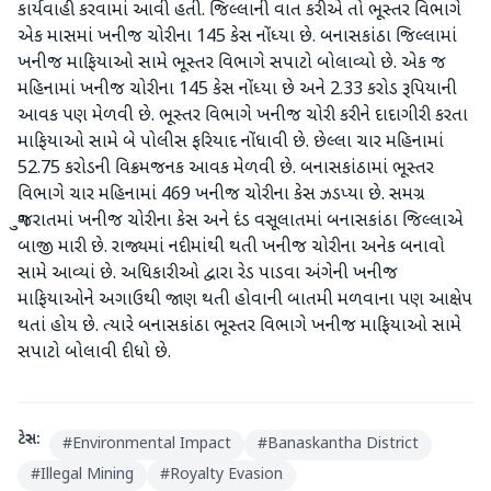
કાર્યવાહી કરવામાં આવી હતી. જિલ્લાની વાત કરીએ તો ભૂસ્તર વિભાગે
એક માસમાં ખનીજ ચોરીના 145 કેસ નોંધ્યા છે. બનાસકાંઠા જિલ્લામાં
ખનીજ માફિયાઓ સામે ભૂસ્તર વિભાગે સપાટો બોલાવ્યો છે. એક જ
મહિનામાં ખનીજ ચોરીના 145 કેસ નોંધ્યા છે અને 2.33 કરોડ રૂપિયાની
આવક પણ મેળવી છે. ભૂસ્તર વિભાગે ખનીજ ચોરી કરીને દાદાગીરી કરતા
માફિયાઓ સામે બે પોલીસ ફરિયાદ નોંધાવી છે. છેલ્લા ચાર મહિનામાં
52.75 કરોડની વિક્રમજનક આવક મેળવી છે. બનાસકાંઠામાં ભૂસ્તર
વિભાગે ચાર મહિનામાં 469 ખનીજ ચોરીના કેસ ઝડપ્યા છે. સમગ્ર
ગુજરાતમાં ખનીજ ચોરીના કેસ અને દંડ વસૂલાતમાં બનાસકાંઠા જિલ્લાએ
બાજી મારી છે. રાજ્યમાં નદીમાંથી થતી ખનીજ ચોરીના અનેક બનાવો
સામે આવ્યાં છે. અધિકારીઓ દ્વારા રેડ પાડવા અંગેની ખનીજ
માફિયાઓને અગાઉથી જાણ થતી હોવાની બાતમી મળવાના પણ આક્ષેપ
થતાં હોય છે. ત્યારે બનાસકાંઠા ભૂસ્તર વિભાગે ખનીજ માફિયાઓ સામે
સપાટો બોલાવી દીધો છે.
ટેગ્સ:
#
Environmental Impact
#
Banaskantha District
#
Illegal Mining
#
Royalty Evasion