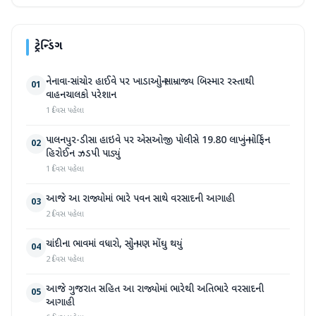
ટ્રેન્ડિંગ
નેનાવા-સાંચોર હાઈવે પર ખાડાઓનું સામ્રાજ્ય બિસ્માર રસ્તાથી
01
વાહનચાલકો પરેશાન
1 દિવસ પહેલા
પાલનપુર-ડીસા હાઇવે પર એસઓજી પોલીસે 19.80 લાખનું મોર્ફિન
02
હિરોઈન ઝડપી પાડ્યું
1 દિવસ પહેલા
આજે આ રાજ્યોમાં ભારે પવન સાથે વરસાદની આગાહી
03
2 દિવસ પહેલા
ચાંદીના ભાવમાં વધારો, સોનું પણ મોંઘુ થયું
04
2 દિવસ પહેલા
આજે ગુજરાત સહિત આ રાજ્યોમાં ભારેથી અતિભારે વરસાદની
05
આગાહી