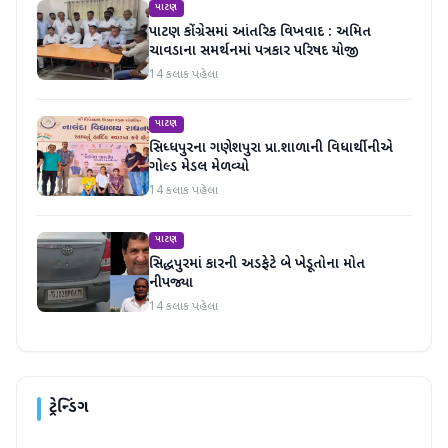
પાટણ
પાટણ કોંગ્રેસમાં આંતરિક વિખવાદ : અમિત
ચાવડાના સમર્થનમાં પત્રકાર પરિષદ યોજી
14 કલાક પહેલા
પાટણ
સિધ્ધપુરના ગણેશપુરા પ્રા.શાળાની વિધાર્થીનીએ
ગોલ્ડ મેડલ મેળવ્યો
14 કલાક પહેલા
પાટણ
સિદ્ધપુરમાં કારની અડફેટે બે ખેડૂતોના મોત
નીપજ્યા
14 કલાક પહેલા
ટ્રેન્ડિંગ