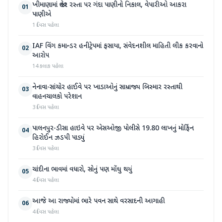
ખીમાણામાં જાહેર રસ્તા પર ગંદા પાણીનો નિકાલ, વેપારીઓ આકરા
01
પાણીએ
1 દિવસ પહેલા
IAF વિંગ કમાન્ડર હનીટ્રેપમાં ફસાયા, સંવેદનશીલ માહિતી લીક કરવાનો
02
આરોપ
14 કલાક પહેલા
નેનાવા-સાંચોર હાઈવે પર ખાડાઓનું સામ્રાજ્ય બિસ્માર રસ્તાથી
03
વાહનચાલકો પરેશાન
3 દિવસ પહેલા
પાલનપુર-ડીસા હાઇવે પર એસઓજી પોલીસે 19.80 લાખનું મોર્ફિન
04
હિરોઈન ઝડપી પાડ્યું
3 દિવસ પહેલા
ચાંદીના ભાવમાં વધારો, સોનું પણ મોંઘુ થયું
05
4 દિવસ પહેલા
આજે આ રાજ્યોમાં ભારે પવન સાથે વરસાદની આગાહી
06
4 દિવસ પહેલા