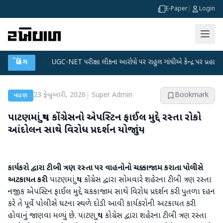
E-Paper
|
Login
્લાન
બ્રેકિંગ
●
UGC-NET પરીક્ષા લીકના આરોપો પર રાહુલ ગાંધીએ કેન્દ્ર પર પ્રહાર કર્યા
●
23 ફેબ્રુઆરી, 2026
|
Super Admin
Bookmark
પાટણ
પાટણમાં યુથ કોંગ્રેસનો એપસ્ટિન ફાઈલ મુદ્દે રસ્તા રોકો
આંદોલન સાથે વિરોધ પ્રદર્શન યોજાયું
કાર્યકરો દ્વારા ટીબી ત્રણ રસ્તા પર વાહનોનો ચક્કાજામ કરાતા પોલીસે
અટકાયત કરી
પાટણમાં યુથ કોંગ્રેસ દ્વારા સોમવારે શહેરના ટીબી ત્રણ રસ્તા
નજીક એપસ્ટિન ફાઈલ મુદ્દે ચકકાજામ સાથે વિરોધ પ્રદર્શન કરી પુતળા દહન
કરે તે પૂર્વે પોલીસે ધટના સ્થળે દોડી આવી કાર્યકરોની અટકાયત કરી
હોવાનું જાણવા મળ્યું છે. પાટણ યુથ કોગ્રેસ દ્વારા શહેરના ટીબી ત્રણ રસ્તા