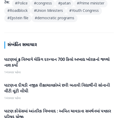
ટેગ્સ:
#
Police
#
congress
#
patan
#
Prime minister
#
Roadblock
#
Union Ministers
#
Youth Congress
#
Epstein file
#
democratic programs
સંબંધિત સમાચાર
પાટણમાં ફૂડ વિભાગે ચેકિંગ દરમ્યાન 700 કિલો અખાદ્ય ખોરાકનો જથ્થો
પાટણ
નાશ કર્યો
14 કલાક પહેલા
પાટણના દીઘડી નજીક રીક્ષાચાલકોએ છરી બતાવી વિદ્યાર્થીની સોનાની
પાટણ
વીંટી લૂંટી લીધી
14 કલાક પહેલા
પાટણ કોંગ્રેસમાં આંતરિક વિખવાદ : અમિત ચાવડાના સમર્થનમાં પત્રકાર
પાટણ
પરિષદ યોજી