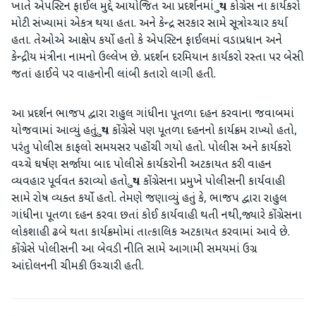
ખાતે એપસ્ટિન ફાઈલ મુદ્દે આયોજિત આ પ્રદર્શનમાં યુથ કોગ્રેસ ના કાર્યકરો
મોટી સંખ્યામાં એકત્ર થયા હતા. અને કેન્દ્ર સરકાર સામે સૂત્રોચ્ચાર કર્યા
હતા. તેઓએ આક્ષેપ કર્યો હતો કે એપસ્ટિન ફાઈલમાં વડાપ્રધાન અને
કેન્દ્રીય મંત્રીના નામનો ઉલ્લેખ છે. પ્રદર્શન દરમિયાન કાર્યકરો રસ્તા પર બેસી
જતાં હાઈવે પર વાહનોની લાંબી કતારો લાગી હતી.
આ પ્રદર્શન ભાજપ દ્વારા રાહુલ ગાંધીના પૂતળા દહન કરવાના જવાબમાં
યોજવામાં આવ્યું હતું. યુથ કોંગ્રેસે પણ પૂતળા દહનનો કાર્યક્રમ રાખ્યો હતો,
પરંતુ પોલીસ કાફલો સમયસર પહોંચી ગયો હતો. પોલીસ અને કાર્યકરો
વચ્ચે ઘર્ષણ સર્જાયા બાદ પોલીસે કાર્યકરોની અટકાયત કરી વાહન
વ્યવહાર પૂર્વવત કરાવ્યો હતો. યુથ કોંગ્રેસના પ્રમુખે પોલીસની કાર્યવાહી
સામે રોષ વ્યક્ત કર્યો હતો. તેમણે જણાવ્યું હતું કે, ભાજપ દ્વારા રાહુલ
ગાંધીના પૂતળા દહન કરવા છતાં કોઈ કાર્યવાહી થતી નથી,જ્યારે કોંગ્રેસના
લોકશાહી ઢબે થતા કાર્યક્રમોમાં તાત્કાલિક અટકાયત કરવામાં આવે છે.
કોંગ્રેસે પોલીસની આ બેવડી નીતિ સામે આગામી સમયમાં ઉગ્ર
આંદોલનની ચીમકી ઉચ્ચારી હતી.