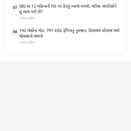
SBI માં 12 મહિનાની FD પર કેટલું વ્યાજ મળશે, વરિષ્ઠ નાગરિકોને
07
શું લાભ મળે છે?
2 દિવસ પહેલા
142 લોકોના મોત, 797 કરોડ રૂપિયાનું નુકસાન, હિમાચલ પ્રદેશમાં ભારે
08
ચોમાસાનો સામનો
1 દિવસ પહેલા