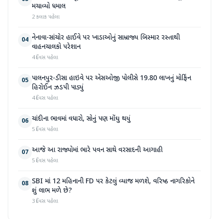
મચાવ્યો ધમાલ
2 કલાક પહેલા
નેનાવા-સાંચોર હાઈવે પર ખાડાઓનું સામ્રાજ્ય બિસ્માર રસ્તાથી
04
વાહનચાલકો પરેશાન
4 દિવસ પહેલા
પાલનપુર-ડીસા હાઇવે પર એસઓજી પોલીસે 19.80 લાખનું મોર્ફિન
05
હિરોઈન ઝડપી પાડ્યું
4 દિવસ પહેલા
ચાંદીના ભાવમાં વધારો, સોનું પણ મોંઘુ થયું
06
5 દિવસ પહેલા
આજે આ રાજ્યોમાં ભારે પવન સાથે વરસાદની આગાહી
07
5 દિવસ પહેલા
SBI માં 12 મહિનાની FD પર કેટલું વ્યાજ મળશે, વરિષ્ઠ નાગરિકોને
08
શું લાભ મળે છે?
3 દિવસ પહેલા