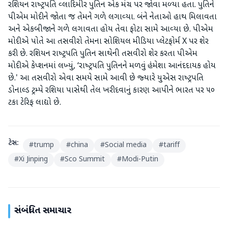
રશિયન રાષ્‍ટ્રપતિ વ્‍લાદિમીર પુતિન એક મંચ પર જોવા મળ્‍યા હતા. પુતિને
પીએમ મોદીને જોતા જ તેમને ગળે લગાવ્‍યા. બંને નેતાઓ હાથ મિલાવતા
અને એકબીજાને ગળે લગાવતા હોય તેવા ફોટા સામે આવ્‍યા છે. પીએમ
મોદીએ પોતે આ તસવીરો તેમના સોશિયલ મીડિયા પ્‍લેટફોર્મ X પર શેર
કરી છે. રશિયન રાષ્‍ટ્રપતિ પુતિન સાથેની તસવીરો શેર કરતા પીએમ
મોદીએ કેપ્‍શનમાં લખ્‍યું, ‘રાષ્‍ટ્રપતિ પુતિનને મળવું હંમેશા આનંદદાયક હોય
છે.' આ તસવીરો એવા સમયે સામે આવી છે જ્‍યારે યુએસ રાષ્‍ટ્રપતિ
ડોનાલ્‍ડ ટ્રમ્‍પે રશિયા પાસેથી તેલ ખરીદવાનું કારણ આપીને ભારત પર ૫૦
ટકા ટેરિફ લાદ્યો છે.
ટેગ્સ:
#
trump
#
china
#
Social media
#
tariff
#
Xi Jinping
#
Sco Summit
#
Modi-Putin
સંબંધિત સમાચાર