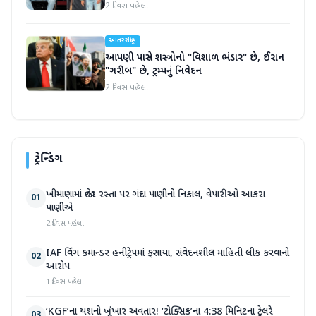
2 દિવસ પહેલા
આંતરરાષ્ટ્રીય
આપણી પાસે શસ્ત્રોનો "વિશાળ ભંડાર" છે, ઈરાન
"ગરીબ" છે, ટ્રમ્પનું નિવેદન
2 દિવસ પહેલા
ટ્રેન્ડિંગ
ખીમાણામાં જાહેર રસ્તા પર ગંદા પાણીનો નિકાલ, વેપારીઓ આકરા
01
પાણીએ
2 દિવસ પહેલા
IAF વિંગ કમાન્ડર હનીટ્રેપમાં ફસાયા, સંવેદનશીલ માહિતી લીક કરવાનો
02
આરોપ
1 દિવસ પહેલા
‘KGF’ના યશનો ખૂંખાર અવતાર! ‘ટોક્સિક’ના 4:38 મિનિટના ટ્રેલરે
03