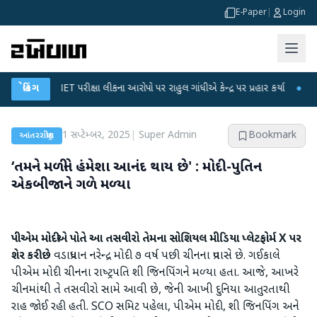
E-Paper
|
Login
UGC-NET પરીક્ષા લીકના આરોપો પર રાહુલ ગાંધીએ કેન્દ્ર પર પ્રહાર કર્યા
બ્રેકિંગ
●
હિંમતનગર
1 સપ્ટેમ્બર, 2025
|
Super Admin
Bookmark
આંતરરાષ્ટ્રીય
‘તમને મળીને હંમેશા આનંદ થાય છે' : મોદી-પુતિન
એકબીજાને ગળે મળ્‍યા
પીએમ મોદીએ પોતે આ તસવીરો તેમના સોશિયલ મીડિયા પ્‍લેટફોર્મ X પર
શેર કરી છે
વડાપ્રધાન નરેન્‍દ્ર મોદી ૭ વર્ષ પછી ચીનના પ્રવાસે છે. ગઈકાલે
પીએમ મોદી ચીનના રાષ્‍ટ્રપતિ શી જિનપિંગને મળ્‍યા હતા. આજે, આખરે
ચીનમાંથી તે તસવીરો સામે આવી છે, જેની આખી દુનિયા આતુરતાથી
રાહ જોઈ રહી હતી. SCO સમિટ પહેલા, પીએમ મોદી, શી જિનપિંગ અને