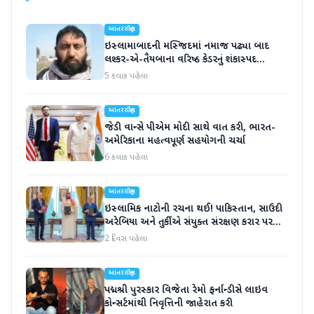
આંતરરાષ્ટ્રીય
ઇસ્લામાબાદની મસ્જિદમાં નમાજ પઢ્યા બાદ
લશ્કર-એ-તૈયબાના વરિષ્ઠ કેડરનું શંકાસ્પદ
સંજોગોમાં મોત
5 કલાક પહેલા
આંતરરાષ્ટ્રીય
જેડી વાન્સે પીએમ મોદી સાથે વાત કરી, ભારત-
અમેરિકાના મહત્વપૂર્ણ સહયોગની ચર્ચા
6 કલાક પહેલા
આંતરરાષ્ટ્રીય
ઇસ્લામિક નાટોની રચના થઈ! પાકિસ્તાન, સાઉદી
અરેબિયા અને તુર્કીએ સંયુક્ત સંરક્ષણ કરાર પર
હસ્તાક્ષર
2 દિવસ પહેલા
આંતરરાષ્ટ્રીય
પદ્મશ્રી પુરસ્કાર વિજેતા રેમો ફર્નાન્ડીસે લાઇવ
કોન્સર્ટમાંથી નિવૃત્તિની જાહેરાત કરી