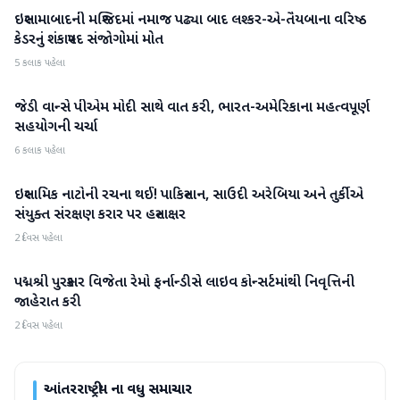
ઇસ્લામાબાદની મસ્જિદમાં નમાજ પઢ્યા બાદ લશ્કર-એ-તૈયબાના વરિષ્ઠ
આંતરરાષ્ટ્રીય
કેડરનું શંકાસ્પદ સંજોગોમાં મોત
5 કલાક પહેલા
જેડી વાન્સે પીએમ મોદી સાથે વાત કરી, ભારત-અમેરિકાના મહત્વપૂર્ણ
આંતરરાષ્ટ્રીય
સહયોગની ચર્ચા
6 કલાક પહેલા
ઇસ્લામિક નાટોની રચના થઈ! પાકિસ્તાન, સાઉદી અરેબિયા અને તુર્કીએ
આંતરરાષ્ટ્રીય
સંયુક્ત સંરક્ષણ કરાર પર હસ્તાક્ષર
2 દિવસ પહેલા
પદ્મશ્રી પુરસ્કાર વિજેતા રેમો ફર્નાન્ડીસે લાઇવ કોન્સર્ટમાંથી નિવૃત્તિની
આંતરરાષ્ટ્રીય
જાહેરાત કરી
2 દિવસ પહેલા
આંતરરાષ્ટ્રીય
ના વધુ સમાચાર