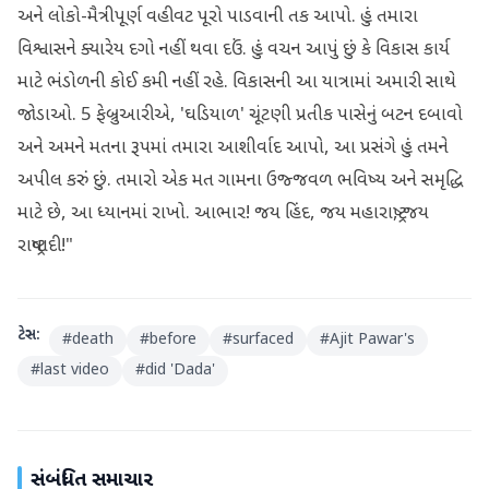
અને લોકો-મૈત્રીપૂર્ણ વહીવટ પૂરો પાડવાની તક આપો. હું તમારા
વિશ્વાસને ક્યારેય દગો નહીં થવા દઉં. હું વચન આપું છું કે વિકાસ કાર્ય
માટે ભંડોળની કોઈ કમી નહીં રહે. વિકાસની આ યાત્રામાં અમારી સાથે
જોડાઓ. 5 ફેબ્રુઆરીએ, 'ઘડિયાળ' ચૂંટણી પ્રતીક પાસેનું બટન દબાવો
અને અમને મતના રૂપમાં તમારા આશીર્વાદ આપો, આ પ્રસંગે હું તમને
અપીલ કરું છું. તમારો એક મત ગામના ઉજ્જવળ ભવિષ્ય અને સમૃદ્ધિ
માટે છે, આ ધ્યાનમાં રાખો. આભાર! જય હિંદ, જય મહારાષ્ટ્ર, જય
રાષ્ટ્રવાદી!"
ટેગ્સ:
#
death
#
before
#
surfaced
#
Ajit Pawar's
#
last video
#
did 'Dada'
સંબંધિત સમાચાર