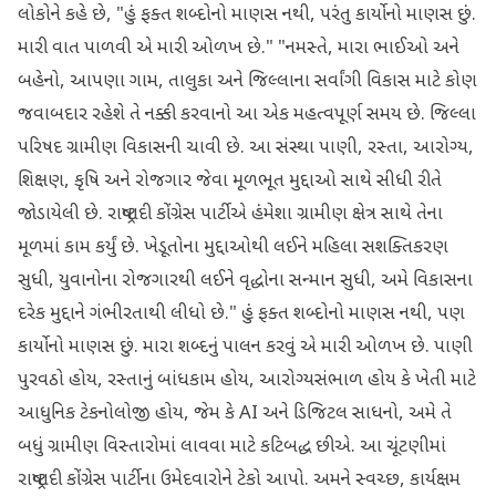
લોકોને કહે છે, "હું ફક્ત શબ્દોનો માણસ નથી, પરંતુ કાર્યોનો માણસ છું.
મારી વાત પાળવી એ મારી ઓળખ છે." "નમસ્તે, મારા ભાઈઓ અને
બહેનો, આપણા ગામ, તાલુકા અને જિલ્લાના સર્વાંગી વિકાસ માટે કોણ
જવાબદાર રહેશે તે નક્કી કરવાનો આ એક મહત્વપૂર્ણ સમય છે. જિલ્લા
પરિષદ ગ્રામીણ વિકાસની ચાવી છે. આ સંસ્થા પાણી, રસ્તા, આરોગ્ય,
શિક્ષણ, કૃષિ અને રોજગાર જેવા મૂળભૂત મુદ્દાઓ સાથે સીધી રીતે
જોડાયેલી છે. રાષ્ટ્રવાદી કોંગ્રેસ પાર્ટીએ હંમેશા ગ્રામીણ ક્ષેત્ર સાથે તેના
મૂળમાં કામ કર્યું છે. ખેડૂતોના મુદ્દાઓથી લઈને મહિલા સશક્તિકરણ
સુધી, યુવાનોના રોજગારથી લઈને વૃદ્ધોના સન્માન સુધી, અમે વિકાસના
દરેક મુદ્દાને ગંભીરતાથી લીધો છે." હું ફક્ત શબ્દોનો માણસ નથી, પણ
કાર્યોનો માણસ છું. મારા શબ્દનું પાલન કરવું એ મારી ઓળખ છે. પાણી
પુરવઠો હોય, રસ્તાનું બાંધકામ હોય, આરોગ્યસંભાળ હોય કે ખેતી માટે
આધુનિક ટેકનોલોજી હોય, જેમ કે AI અને ડિજિટલ સાધનો, અમે તે
બધું ગ્રામીણ વિસ્તારોમાં લાવવા માટે કટિબદ્ધ છીએ. આ ચૂંટણીમાં
રાષ્ટ્રવાદી કોંગ્રેસ પાર્ટીના ઉમેદવારોને ટેકો આપો. અમને સ્વચ્છ, કાર્યક્ષમ