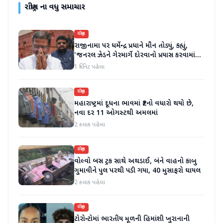
રાષ્ટ્રીય
ના વધુ સમાચાર
રાષ્ટ્રીય
રાજીનામા પર ધર્મેન્દ્ર પ્રધાને મૌન તોડ્યું, કહ્યું,
'જનરલ ઝેડને ગેરમાર્ગે દોરવાનો પ્રયાસ કરવામાં
આવ્યો, મારા માટે પદ મહત્વનું નથી'
1 મિનિટ પહેલા
રાષ્ટ્રીય
મહારાષ્ટ્રમાં દૂધના ભાવમાં ₹2નો વધારો થયો છે,
નવા દર 11 ઓગસ્ટથી અમલમાં
2 કલાક પહેલા
રાષ્ટ્રીય
વોલ્વો બસ ટ્રક સાથે અથડાઈ, બંને વાહનો કાબુ
ગુમાવીને પુલ પરથી પડી ગયા, 40 મુસાફરો ઘાયલ
2 કલાક પહેલા
રાષ્ટ્રીય
ટોરોન્ટોમાં ભારતીય મૂળની હિમાંશી ખુરાનાની