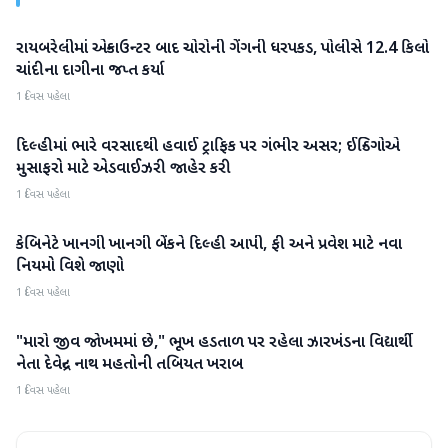
રાયબરેલીમાં એન્કાઉન્ટર બાદ ચોરોની ગેંગની ધરપકડ, પોલીસે 12.4 કિલો
રાષ્ટ્રીય
ચાંદીના દાગીના જપ્ત કર્યા
1 દિવસ પહેલા
દિલ્હીમાં ભારે વરસાદથી હવાઈ ટ્રાફિક પર ગંભીર અસર; ઈન્ડિગોએ
રાષ્ટ્રીય
મુસાફરો માટે એડવાઈઝરી જાહેર કરી
1 દિવસ પહેલા
કેબિનેટે ખાનગી ખાનગી બેંકને દિલ્હી આપી, ફી અને પ્રવેશ માટે નવા
રાષ્ટ્રીય
નિયમો વિશે જાણો
1 દિવસ પહેલા
"મારો જીવ જોખમમાં છે," ભૂખ હડતાળ પર રહેલા ઝારખંડના વિદ્યાર્થી
રાષ્ટ્રીય
નેતા દેવેન્દ્ર નાથ મહતોની તબિયત ખરાબ
1 દિવસ પહેલા