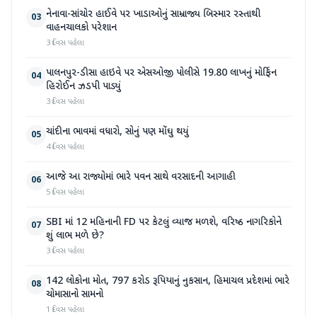
નેનાવા-સાંચોર હાઈવે પર ખાડાઓનું સામ્રાજ્ય બિસ્માર રસ્તાથી
03
વાહનચાલકો પરેશાન
3 દિવસ પહેલા
પાલનપુર-ડીસા હાઇવે પર એસઓજી પોલીસે 19.80 લાખનું મોર્ફિન
04
હિરોઈન ઝડપી પાડ્યું
3 દિવસ પહેલા
ચાંદીના ભાવમાં વધારો, સોનું પણ મોંઘુ થયું
05
4 દિવસ પહેલા
આજે આ રાજ્યોમાં ભારે પવન સાથે વરસાદની આગાહી
06
5 દિવસ પહેલા
SBI માં 12 મહિનાની FD પર કેટલું વ્યાજ મળશે, વરિષ્ઠ નાગરિકોને
07
શું લાભ મળે છે?
3 દિવસ પહેલા
142 લોકોના મોત, 797 કરોડ રૂપિયાનું નુકસાન, હિમાચલ પ્રદેશમાં ભારે
08
ચોમાસાનો સામનો
1 દિવસ પહેલા