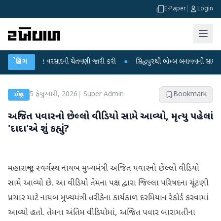
E-Paper
|
Login
માટે ભારે વરસાદની ચેતવણી જારી કરી
બ્રેકિંગ
●
સિદ્ધપુરથી બોમ્બ બનાવવાની સામગ્રી સાથે જ
5 ફેબ્રુઆરી, 2026
|
Super Admin
Bookmark
રાષ્ટ્રીય
અજિત પવારનો છેલ્લો વીડિયો સામે આવ્યો, મૃત્યુ પહેલાં
'દાદા'એ શું કહ્યું?
મહારાષ્ટ્રના સ્વર્ગસ્થ નાયબ મુખ્યમંત્રી અજિત પવારનો છેલ્લો વીડિયો
સામે આવ્યો છે. આ વીડિયો તેમના પક્ષ દ્વારા જિલ્લા પરિષદના ચૂંટણી
પ્રચાર માટે નાયબ મુખ્યમંત્રી તરીકેના કાર્યકાળ દરમિયાન રેકોર્ડ કરવામાં
આવ્યો હતો. તેમના અંતિમ વીડિયોમાં, અજિત પવાર બારામતીના