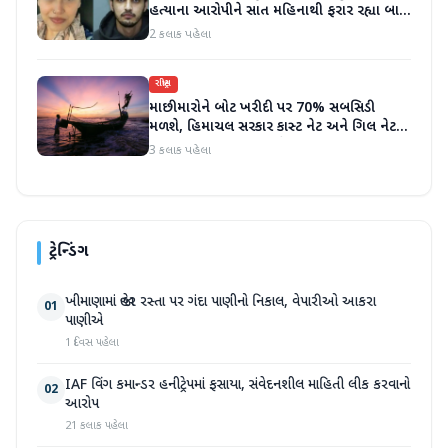
હત્યાના આરોપીને સાત મહિનાથી ફરાર રહ્યા બાદ
ધરપકડ કરવામાં આવી
2 કલાક પહેલા
રાષ્ટ્રીય
માછીમારોને બોટ ખરીદી પર 70% સબસિડી
મળશે, હિમાચલ સરકાર કાસ્ટ નેટ અને ગિલ નેટ
પર 90% સબસિડી આપશે
3 કલાક પહેલા
ટ્રેન્ડિંગ
ખીમાણામાં જાહેર રસ્તા પર ગંદા પાણીનો નિકાલ, વેપારીઓ આકરા
01
પાણીએ
1 દિવસ પહેલા
IAF વિંગ કમાન્ડર હનીટ્રેપમાં ફસાયા, સંવેદનશીલ માહિતી લીક કરવાનો
02
આરોપ
21 કલાક પહેલા