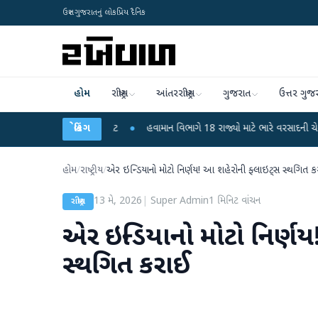
ઉત્તર ગુજરાતનું લોકપ્રિય દૈનિક
હોમ
રાષ્ટ્રીય
આંતરરાષ્ટ્રીય
ગુજરાત
ઉત્તર ગુજ
ોના મોતથી ફફડાટ
●
બ્રેકિંગ
હવામાન વિભાગે 18 રાજ્યો માટે ભારે વરસાદની ચેતવણી જારી કરી
હોમ
/
રાષ્ટ્રીય
/
એર ઇન્ડિયાનો મોટો નિર્ણય! આ શહેરોની ફ્લાઇટ્સ સ્થગિત 
13 મે, 2026
|
Super Admin
1
મિનિટ વાંચન
રાષ્ટ્રીય
એર ઇન્ડિયાનો મોટો નિર્ણ
સ્થગિત કરાઈ