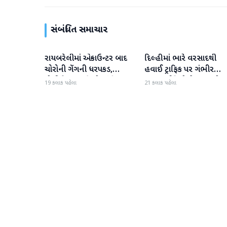
સંબંધિત સમાચાર
રાયબરેલીમાં એન્કાઉન્ટર બાદ
દિલ્હીમાં ભારે વરસાદથી
રાષ્ટ્રીય
રાષ્ટ્રીય
ચોરોની ગેંગની ધરપકડ,
હવાઈ ટ્રાફિક પર ગંભીર
પોલીસે 12.4 કિલો ચાંદીના
અસર; ઈન્ડિગોએ મુસાફરો મા
19 કલાક પહેલા
21 કલાક પહેલા
દાગીના જપ્ત કર્યા
એડવાઈઝરી જાહેર કરી