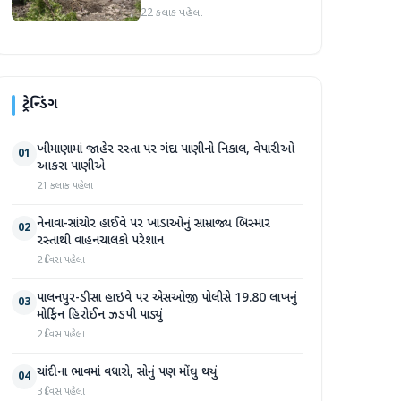
પ્રદેશમાં ભારે ચોમાસાનો સામનો
22 કલાક પહેલા
ટ્રેન્ડિંગ
ખીમાણામાં જાહેર રસ્તા પર ગંદા પાણીનો નિકાલ, વેપારીઓ
01
આકરા પાણીએ
21 કલાક પહેલા
નેનાવા-સાંચોર હાઈવે પર ખાડાઓનું સામ્રાજ્ય બિસ્માર
02
રસ્તાથી વાહનચાલકો પરેશાન
2 દિવસ પહેલા
પાલનપુર-ડીસા હાઇવે પર એસઓજી પોલીસે 19.80 લાખનું
03
મોર્ફિન હિરોઈન ઝડપી પાડ્યું
2 દિવસ પહેલા
ચાંદીના ભાવમાં વધારો, સોનું પણ મોંઘુ થયું
04
3 દિવસ પહેલા