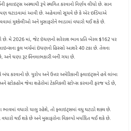
ાઈની ફ્લાઇટ્સ અસ્થાયી રૂપે સ્થગિત કરવાનો નિર્ણય લીધો છે. સાન
ઇટ્સ પણ ઘટાડવામાં આવી છે. અહેવાલો સૂચવે છે કે એર ઇન્ડિયાએ
માં મુશ્કેલીઓ અને મુસાફરોને ભાડામાં વધારો થઈ શકે છે.
યો છે. મે 2026 માં, જેટ ઇંધણનો સરેરાશ ભાવ પ્રતિ બેરલ $162 પર
ાઇન્સના કુલ ખર્ચમાં ઇંધણનો હિસ્સો આશરે 40 ટકા છે. તેલના
છે, અને ઘણા રૂટ બિનલાભકારી બની ગયા છે.
ને બંધ કરવાનો છે. યુરોપ અને ઉત્તર અમેરિકાની ફ્લાઇટ્સને હવે લાંબા
ને સ્ટોકહોમ જેવા શહેરોમાં ટેકનિકલી સ્ટોપ્સ કરવાની ફરજ પડે છે,
ા ભાવમાં વધારો ચાલુ રહેશે, તો ફ્લાઇટ્સમાં વધુ ઘટાડો શક્ય છે.
 વધારો થઈ શકે છે અને મુસાફરોના વિકલ્પો મર્યાદિત થઈ શકે છે.