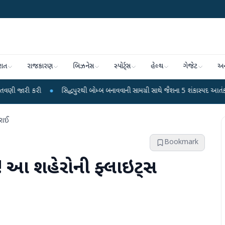
રાત
રાજકારણ
બિઝનેસ
સ્પોર્ટ્સ
હેલ્થ
ગેજેટ
અન
●
સિદ્ધપુરથી બોમ્બ બનાવવાની સામગ્રી સાથે જૈશના 5 શંકાસ્પદ આતંકી ઝડપાયા
●
કરાઈ
Bookmark
ય! આ શહેરોની ફ્લાઇટ્સ