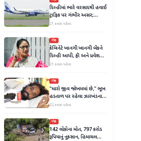
દિલ્હીમાં ભારે વરસાદથી હવાઈ
ટ્રાફિક પર ગંભીર અસર;
ઈન્ડિગોએ મુસાફરો માટે
21 કલાક પહેલા
એડવાઈઝરી જાહેર કરી
રાષ્ટ્રીય
કેબિનેટે ખાનગી ખાનગી બેંકને
દિલ્હી આપી, ફી અને પ્રવેશ
માટે નવા નિયમો વિશે જાણો
21 કલાક પહેલા
રાષ્ટ્રીય
"મારો જીવ જોખમમાં છે," ભૂખ
હડતાળ પર રહેલા ઝારખંડના
વિદ્યાર્થી નેતા દેવેન્દ્ર નાથ
22 કલાક પહેલા
મહતોની તબિયત ખરાબ
રાષ્ટ્રીય
142 લોકોના મોત, 797 કરોડ
રૂપિયાનું નુકસાન, હિમાચલ