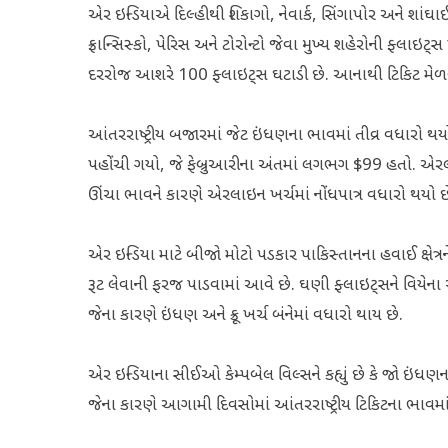
એર ઇન્ડિયાએ દિલ્હીથી શિકાગો, નેવાર્ક, સિંગાપોર અને શાંઘ
ફ્રાન્સિસ્કો, પેરિસ અને ટોરોન્ટો જેવા મુખ્ય શહેરોની ફ્લા
દરરોજ આશરે 100 ફ્લાઇટ્સ ઘટાડી છે. આનાથી ટિકિટ મેળવવા
આંતરરાષ્ટ્રીય બજારમાં જેટ ઇંધણના ભાવમાં તીવ્ર વધારો થ
પહોંચી ગયો, જે ફેબ્રુઆરીના અંતમાં લગભગ $99 હતો. એરલ
ઊંચા ભાવને કારણે એરલાઇન ખર્ચમાં નોંધપાત્ર વધારો થયો 
એર ઇન્ડિયા માટે બીજો મોટો પડકાર પાકિસ્તાનના હવાઈ ક્ષેત્ર
રૂટ લેવાની ફરજ પાડવામાં આવે છે. ઘણી ફ્લાઇટ્સને વિયેના અ
જેના કારણે ઇંધણ અને ક્રૂ ખર્ચ બંનેમાં વધારો થાય છે.
એર ઇન્ડિયાના સીઈઓ કેમ્પબેલ વિલ્સને કહ્યું છે કે જો ઇંધણન
જેના કારણે આગામી દિવસોમાં આંતરરાષ્ટ્રીય ટિકિટના ભાવમાં