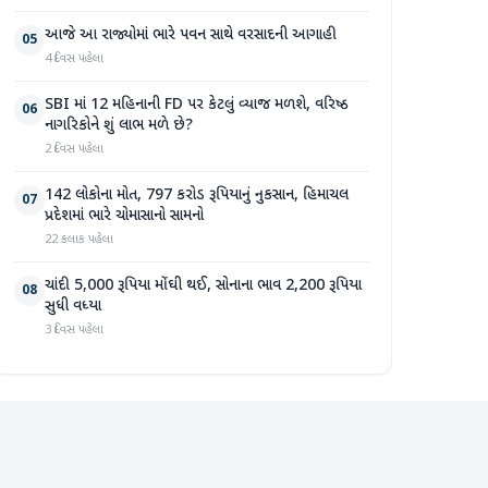
આજે આ રાજ્યોમાં ભારે પવન સાથે વરસાદની આગાહી
05
4 દિવસ પહેલા
SBI માં 12 મહિનાની FD પર કેટલું વ્યાજ મળશે, વરિષ્ઠ
06
નાગરિકોને શું લાભ મળે છે?
2 દિવસ પહેલા
142 લોકોના મોત, 797 કરોડ રૂપિયાનું નુકસાન, હિમાચલ
07
પ્રદેશમાં ભારે ચોમાસાનો સામનો
22 કલાક પહેલા
ચાંદી 5,000 રૂપિયા મોંઘી થઈ, સોનાના ભાવ 2,200 રૂપિયા
08
સુધી વધ્યા
3 દિવસ પહેલા