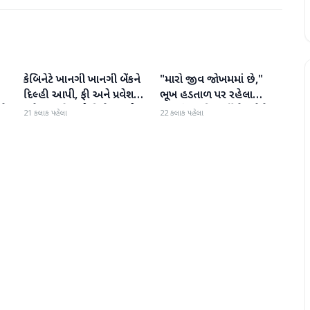
કેબિનેટે ખાનગી ખાનગી બેંકને
"મારો જીવ જોખમમાં છે,"
રાષ્ટ્રીય
રાષ્ટ્રીય
દિલ્હી આપી, ફી અને પ્રવેશ
ભૂખ હડતાળ પર રહેલા
ટે
માટે નવા નિયમો વિશે જાણો
ઝારખંડના વિદ્યાર્થી નેતા દેવેન્દ્ર
21 કલાક પહેલા
22 કલાક પહેલા
નાથ મહતોની તબિયત ખરાબ