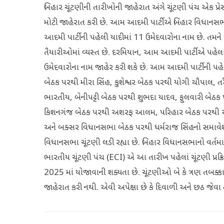
બિહાર ચૂંટણીની તારીખોની જાહેરાત અંગે ચૂંટણી પંચ એક પ્
મોટી જાહેરાત કરી છે. આમ આદમી પાર્ટીએ બિહાર વિધાનસભા 
આદમી પાર્ટીની પહેલી યાદીમાં 11 ઉમેદવારોના નામ છે. તમન
તૈયારીઓમાં વ્યસ્ત છે. દરમિયાન, આમ આદમી પાર્ટીએ પહેલા
ઉમેદવારોના નામ જાહેર કરી શકે છે. આમ આદમી પાર્ટીની પહે
બેઠક પરથી મીરા સિંહ, કુશેશ્વર બેઠક પરથી યોગી ચૌપાલ, ત
ભારતીય, બેનીપટ્ટી બેઠક પરથી શુભદા યાદવ, ફુલવારી બેઠક
કિશનગંજ બેઠક પરથી અશરફ આલમ, પરિહાર બેઠક પરથી અખિ
અને બક્સર વિધાનસભા બેઠક પરથી ધર્મરાજ સિંહનો સમાવ
વિધાનસભા ચૂંટણી લડી રહ્યા છે. બિહાર વિધાનસભાનો વર્તમા
ભારતીય ચૂંટણી પંચ (ECI) એ આ તારીખ પહેલાં ચૂંટણી પ્રક્
2025 માં યોજાવાની શક્યતા છે. ચૂંટણીઓ બે કે ત્રણ તબક્કામ
જાહેરાત કરી નથી. એવી અપેક્ષા છે કે દિવાળી અને છઠ જેવા ત