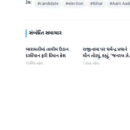
ટેગ્સ:
#
candidate
#
election
#
Bihar
#
Aam Aadm
સંબંધિત સમાચાર
બારામતીમાં તાલીમ ઉડાન
રાજીનામા પર ધર્મેન્દ્ર પ્રધાને
રાષ્ટ્રીય
રાષ્ટ્રીય
દરમિયાન ફરી વિમાન ક્રેશ
મૌન તોડ્યું, કહ્યું, 'જનરલ ઝે
ગેરમાર્ગે દોરવાનો પ્રયાસ
10 મિનિટ પહેલા
1 કલાક પહેલા
કરવામાં આવ્યો, મારા માટે પ
મહત્વનું નથી'