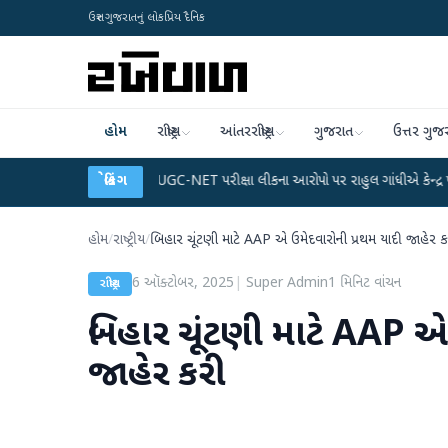
ઉત્તર ગુજરાતનું લોકપ્રિય દૈનિક
હોમ
રાષ્ટ્રીય
આંતરરાષ્ટ્રીય
ગુજરાત
ઉત્તર ગુજ
 પ્લાન
●
UGC-NET પરીક્ષા લીકના આરોપો પર રાહુલ ગાંધીએ કેન્દ્ર પર પ્રહાર કર્યા
બ્રેકિંગ
હોમ
/
રાષ્ટ્રીય
/
બિહાર ચૂંટણી માટે AAP એ ઉમેદવારોની પ્રથમ યાદી જાહેર ક
6 ઑક્ટોબર, 2025
|
Super Admin
1
મિનિટ વાંચન
રાષ્ટ્રીય
બિહાર ચૂંટણી માટે AAP એ
જાહેર કરી