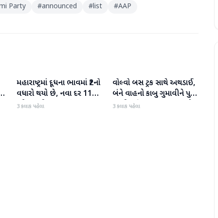
i Party
#
announced
#
list
#
AAP
મહારાષ્ટ્રમાં દૂધના ભાવમાં ₹2નો
વોલ્વો બસ ટ્રક સાથે અથડાઈ,
રાષ્ટ્રીય
રાષ્ટ્રીય
ડને
વધારો થયો છે, નવા દર 11
બંને વાહનો કાબુ ગુમાવીને પુલ
ઓગસ્ટથી અમલમાં
પરથી પડી ગયા, 40 મુસાફરો
3 કલાક પહેલા
3 કલાક પહેલા
દ
ઘાયલ