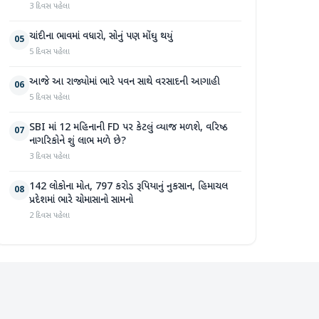
3 દિવસ પહેલા
ચાંદીના ભાવમાં વધારો, સોનું પણ મોંઘુ થયું
05
5 દિવસ પહેલા
આજે આ રાજ્યોમાં ભારે પવન સાથે વરસાદની આગાહી
06
5 દિવસ પહેલા
SBI માં 12 મહિનાની FD પર કેટલું વ્યાજ મળશે, વરિષ્ઠ
07
નાગરિકોને શું લાભ મળે છે?
3 દિવસ પહેલા
142 લોકોના મોત, 797 કરોડ રૂપિયાનું નુકસાન, હિમાચલ
08
પ્રદેશમાં ભારે ચોમાસાનો સામનો
2 દિવસ પહેલા