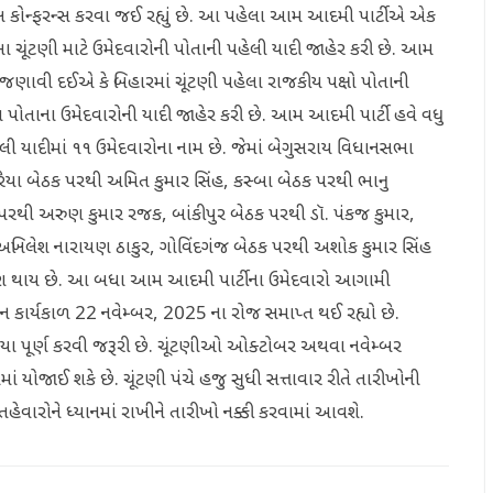
રેસ કોન્ફરન્સ કરવા જઈ રહ્યું છે. આ પહેલા આમ આદમી પાર્ટીએ એક
ચૂંટણી માટે ઉમેદવારોની પોતાની પહેલી યાદી જાહેર કરી છે. આમ
ે જણાવી દઈએ કે બિહારમાં ચૂંટણી પહેલા રાજકીય પક્ષો પોતાની
 પોતાના ઉમેદવારોની યાદી જાહેર કરી છે. આમ આદમી પાર્ટી હવે વધુ
લી યાદીમાં ૧૧ ઉમેદવારોના નામ છે. જેમાં બેગુસરાય વિધાનસભા
રૈયા બેઠક પરથી અમિત કુમાર સિંહ, કસ્બા બેઠક પરથી ભાનુ
 પરથી અરુણ કુમાર રજક, બાંકીપુર બેઠક પરથી ડૉ. પંકજ કુમાર,
લેશ નારાયણ ઠાકુર, ગોવિંદગંજ બેઠક પરથી અશોક કુમાર સિંહ
ેશ થાય છે. આ બધા આમ આદમી પાર્ટીના ઉમેદવારો આગામી
ન કાર્યકાળ 22 નવેમ્બર, 2025 ના રોજ સમાપ્ત થઈ રહ્યો છે.
રિયા પૂર્ણ કરવી જરૂરી છે. ચૂંટણીઓ ઓક્ટોબર અથવા નવેમ્બર
ાં યોજાઈ શકે છે. ચૂંટણી પંચે હજુ સુધી સત્તાવાર રીતે તારીખોની
હેવારોને ધ્યાનમાં રાખીને તારીખો નક્કી કરવામાં આવશે.