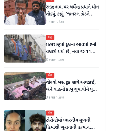
રાજીનામા પર ધર્મેન્દ્ર પ્રધાને મૌન
તોડ્યું, કહ્યું, 'જનરલ ઝેડને
ગેરમાર્ગે દોરવાનો પ્રયાસ
1 કલાક પહેલા
કરવામાં આવ્યો, મારા માટે પદ
મહત્વનું નથી'
રાષ્ટ્રીય
મહારાષ્ટ્રમાં દૂધના ભાવમાં ₹2નો
વધારો થયો છે, નવા દર 11
ઓગસ્ટથી અમલમાં
3 કલાક પહેલા
રાષ્ટ્રીય
વોલ્વો બસ ટ્રક સાથે અથડાઈ,
બંને વાહનો કાબુ ગુમાવીને પુલ
પરથી પડી ગયા, 40 મુસાફરો
3 કલાક પહેલા
ઘાયલ
રાષ્ટ્રીય
ટોરોન્ટોમાં ભારતીય મૂળની
હિમાંશી ખુરાનાની હત્યાના