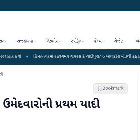
રાત
રાજકારણ
બિઝનેસ
સ્પોર્ટ્સ
હેલ્થ
ગેજેટ
અન
●
હિંમતનગરમાં રહસ્યમય વાયરસ કે ચાંદીપુરા? 6 બાળકોના મોતથી ફફડાટ
●
હવામાન
રી
Bookmark
 ઉમેદવારોની પ્રથમ યાદી