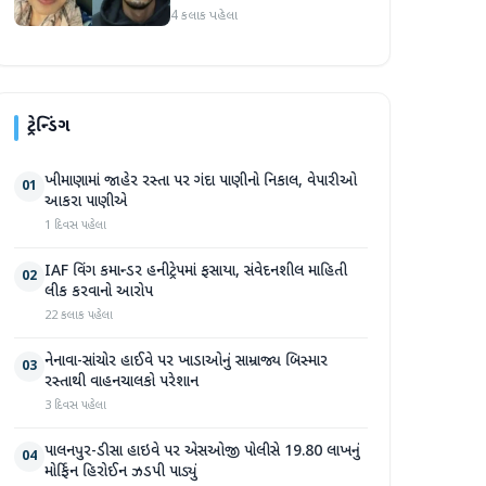
આરોપીને સાત મહિનાથી ફરાર
4 કલાક પહેલા
રહ્યા બાદ ધરપકડ કરવામાં
આવી
ટ્રેન્ડિંગ
ખીમાણામાં જાહેર રસ્તા પર ગંદા પાણીનો નિકાલ, વેપારીઓ
01
આકરા પાણીએ
1 દિવસ પહેલા
IAF વિંગ કમાન્ડર હનીટ્રેપમાં ફસાયા, સંવેદનશીલ માહિતી
02
લીક કરવાનો આરોપ
22 કલાક પહેલા
નેનાવા-સાંચોર હાઈવે પર ખાડાઓનું સામ્રાજ્ય બિસ્માર
03
રસ્તાથી વાહનચાલકો પરેશાન
3 દિવસ પહેલા
પાલનપુર-ડીસા હાઇવે પર એસઓજી પોલીસે 19.80 લાખનું
04
મોર્ફિન હિરોઈન ઝડપી પાડ્યું