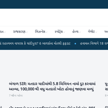
રાત
રાજકારણ
બિઝનેસ
સ્પોર્ટ્સ
હેલ્થ
ગેજેટ
અન
વાયરસ કે ચાંદીપુરા? 6 બાળકોના મોતથી ફફડાટ
●
હવામાન વિભાગે 18 રાજ્યો માટે ભ
બંગાળ SIR: મતદાર યાદીમાંથી 5.8 મિલિયન નામો દૂર કરવામાં
યુ
રાષ્ટ્રીય
આવ્યા, 100,000 થી વધુ મતદારો ખોટા હોવાનું જાણવા મળ્યું
સ
7 મહિના પહેલા
8 મ