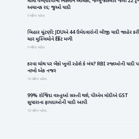
માતા વૈષ્ણોદેવીના ભક્તોને આંચકો, જમ્મુ-કાશ્મીર જતી 22 ટ્રે
રાષ્ટ્રીય
અચાનક રદ; જુઓ યાદી
9 મહિના પહેલા
બિહાર ચૂંટણી: JDUએ 44 ઉમેદવારોની બીજી યાદી જાહેર કરી
રાજકારણ
ચાર મુસ્લિમોને ટિકિટ મળી
9 મહિના પહેલા
કરવા ચોથ પર બેંકો ખુલી રહેશે કે બંધ? RBI રજાઓની યાદી 
બિઝનેસ
નાખો એક નજર
10 મહિના પહેલા
99% રોજિંદા વસ્તુઓ સસ્તી થશે, પીએમ મોદીએ GST
રાષ્ટ્રીય
સુધારાના ફાયદાઓની યાદી આપી
10 મહિના પહેલા