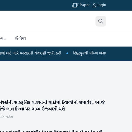
E-Paper
|
Login
્ય
ઈ-પેપર
ારે વરસાદની ચેતવણી જારી કરી
●
સિદ્ધપુરથી બોમ્બ બનાવવાની સામગ્રી સાથે જૈશના 5
નેસ્કોની સાંસ્કૃતિક વારસાની યાદીમાં દિવાળીનો સમાવેશ, આજે
રાષ્ટ્રીય
ાંજે લાલ કિલ્લા પર ભવ્ય ઉજવણી થશે
હિના પહેલા