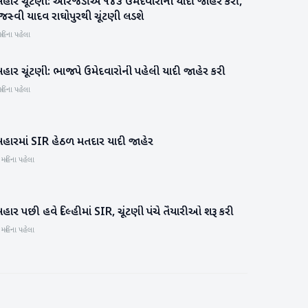
િહાર ચૂંટણી: આરજેડીએ ૧૪૩ ઉમેદવારોની યાદી જાહેર કરી,
રાજકારણ
જસ્વી યાદવ રાઘોપુરથી ચૂંટણી લડશે
હિના પહેલા
િહાર ચૂંટણી: ભાજપે ઉમેદવારોની પહેલી યાદી જાહેર કરી
રાજકારણ
હિના પહેલા
િહારમાં SIR હેઠળ મતદાર યાદી જાહેર
રાષ્ટ્રીય
 મહિના પહેલા
હાર પછી હવે દિલ્હીમાં SIR, ચૂંટણી પંચે તૈયારીઓ શરૂ કરી
રાષ્ટ્રીય
 મહિના પહેલા