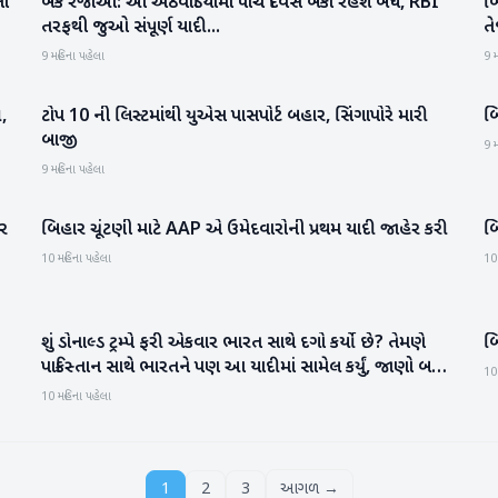
નો
બેંક રજાઓ: આ અઠવાડિયામાં પાંચ દિવસ બેંકો રહેશે બંધ, RBI
બ
બિઝનેસ
તરફથી જુઓ સંપૂર્ણ યાદી...
તે
9 મહિના પહેલા
9 મ
,
ટોપ 10 ની લિસ્ટમાંથી યુએસ પાસપોર્ટ બહાર, સિંગાપોરે મારી
બ
આંતરરાષ્ટ્રીય
બાજી
9 મ
9 મહિના પહેલા
પર
બિહાર ચૂંટણી માટે AAP એ ઉમેદવારોની પ્રથમ યાદી જાહેર કરી
બ
રાષ્ટ્રીય
10 મહિના પહેલા
10
શું ડોનાલ્ડ ટ્રમ્પે ફરી એકવાર ભારત સાથે દગો કર્યો છે? તેમણે
બિ
આંતરરાષ્ટ્રીય
પાકિસ્તાન સાથે ભારતને પણ આ યાદીમાં સામેલ કર્યું, જાણો બધું
10
જ..
10 મહિના પહેલા
1
2
3
આગળ →