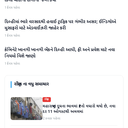
કિલો ચાંદીના દાગીના જપ્ત કર્યા
1 દિવસ પહેલા
દિલ્હીમાં ભારે વરસાદથી હવાઈ ટ્રાફિક પર ગંભીર અસર; ઈન્ડિગોએ
રાષ્ટ્રીય
મુસાફરો માટે એડવાઈઝરી જાહેર કરી
1 દિવસ પહેલા
કેબિનેટે ખાનગી ખાનગી બેંકને દિલ્હી આપી, ફી અને પ્રવેશ માટે નવા
રાષ્ટ્રીય
નિયમો વિશે જાણો
1 દિવસ પહેલા
રાષ્ટ્રીય
ના વધુ સમાચાર
રાષ્ટ્રીય
મહારાષ્ટ્રમાં દૂધના ભાવમાં ₹2નો વધારો થયો છે, નવા
દર 11 ઓગસ્ટથી અમલમાં
2 કલાક પહેલા