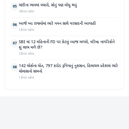
ચાંદીના ભાવમાં વધારો, સોનું પણ મોંઘુ થયું
05
4 દિવસ પહેલા
આજે આ રાજ્યોમાં ભારે પવન સાથે વરસાદની આગાહી
06
5 દિવસ પહેલા
SBI માં 12 મહિનાની FD પર કેટલું વ્યાજ મળશે, વરિષ્ઠ નાગરિકોને
07
શું લાભ મળે છે?
3 દિવસ પહેલા
142 લોકોના મોત, 797 કરોડ રૂપિયાનું નુકસાન, હિમાચલ પ્રદેશમાં ભારે
08
ચોમાસાનો સામનો
1 દિવસ પહેલા