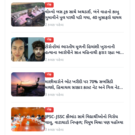
રાષ્ટ્રીય
વોલ્વો બસ ટ્રક સાથે અથડાઈ, બંને વાહનો કાબુ
ગુમાવીને પુલ પરથી પડી ગયા, 40 મુસાફરો ઘાયલ
2 કલાક પહેલા
રાષ્ટ્રીય
ટોરોન્ટોમાં ભારતીય મૂળની હિમાંશી ખુરાનાની
હત્યાના આરોપીને સાત મહિનાથી ફરાર રહ્યા બાદ
ધરપકડ કરવામાં આવી
2 કલાક પહેલા
રાષ્ટ્રીય
માછીમારોને બોટ ખરીદી પર 70% સબસિડી
મળશે, હિમાચલ સરકાર કાસ્ટ નેટ અને ગિલ નેટ
પર 90% સબસિડી આપશે
3 કલાક પહેલા
રાષ્ટ્રીય
JPSC-JSSC કૌભાંડ સામે વિદ્યાર્થીઓનો વિરોધ
ચાલુ, વાટાઘાટો નિષ્ફળ; પિયુષ મિશ્રા પણ પહોંચ્યા
3 કલાક પહેલા