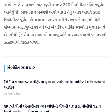
આવે છે, તે રાજધાની કાઠમંડુથી આશરે 220 કિલોમીટર દક્ષિણપૂર્વમાં
આવેલું છે. ભારતના રામનગરી અયોધ્યાથી તેનું અંતર આશરે 500
કિલોમીટર પૂર્વમાં છે. હાલમાં, ભારત અને નેપાળ બંને તરફથી મોટી
સંખ્યામાં શ્રદ્ધાળુઓ દર વર્ષે આ બે પવિત્ર ધાર્મિક સ્થળોની મુલાકાત લે
છે. સીધી ટ્રેન સેવા શરૂ થવાથી યાત્રાળુઓને વારંવાર વાહનો બદલવાની
ઝંઝટમાંથી રાહત મળશે.
સંબંધિત સમાચાર
IAF વિંગ કમાન્ડર હનીટ્રેપમાં ફસાયા, સંવેદનશીલ માહિતી લીક કરવાનો
રાષ્ટ્રીય
આરોપ
21 કલાક પહેલા
રાયબરેલીમાં એન્કાઉન્ટર બાદ ચોરોની ગેંગની ધરપકડ, પોલીસે 12.4
રાષ્ટ્રીય