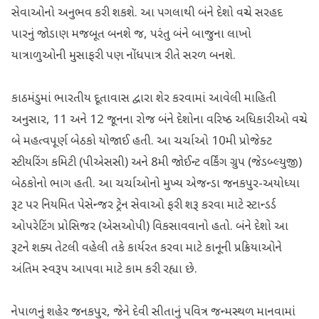
સેવાઓનો અનુભવ કરી શકશે. આ પગલાથી બંને દેશો વચ્ચે સરહદ
પારનું જોડાણ મજબૂત બનશે જ, પરંતુ બંને બાજુના લાખો
યાત્રાળુઓની મુસાફરી પણ નોંધપાત્ર રીતે સરળ બનશે.
કાઠમંડુમાં ભારતીય દૂતાવાસ દ્વારા શેર કરવામાં આવેલી માહિતી
અનુસાર, 11 અને 12 જૂનના રોજ બંને દેશોના વરિષ્ઠ અધિકારીઓ વચ્ચે
બે મહત્વપૂર્ણ બેઠકો યોજાઈ હતી. આ ચર્ચાઓ 10મી પ્રોજેક્ટ
સ્ટીયરિંગ કમિટી (પીએસસી) અને 8મી જોઈન્ટ વર્કિંગ ગ્રુપ (જેડબ્લ્યુજી)
બેઠકોનો ભાગ હતી. આ ચર્ચાઓનો મુખ્ય એજન્ડા જનકપુર-અયોધ્યા
રૂટ પર નિયમિત પેસેન્જર ટ્રેન સેવાઓ ફરી શરૂ કરવા માટે સ્ટાન્ડર્ડ
ઓપરેટિંગ પ્રોસિજર (એસઓપી) વિકસાવવાનો હતો. બંને દેશો આ
રૂટને શક્ય તેટલી વહેલી તકે કાર્યરત કરવા માટે કાનૂની પ્રક્રિયાઓને
અંતિમ સ્વરૂપ આપવા માટે કામ કરી રહ્યા છે.
નેપાળનું શહેર જનકપુર, જેને દેવી સીતાનું પવિત્ર જન્મસ્થળ માનવામાં