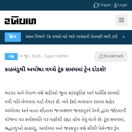
E-Paper
|
Login
●
હવામાન વિભાગે 18 રાજ્યો માટે ભારે વરસાદની ચેતવણી જારી કરી
બ્રેકિંગ
●
સિદ્ધપુરથી
14 જૂન, 2026
|
Super Admin
Bookmark
રાષ્ટ્રીય
કાઠમંડુથી અયોધ્યા વચ્ચે ટૂંક સમયમાં ટ્રેન દોડશે!
ભારત અને નેપાળ વચ્ચે સદીઓ જૂના સાંસ્કૃતિક અને ધાર્મિક સંબંધો
નવી ગતિ મેળવવા માટે તૈયાર છે. બંને દેશો ભગવાન રામના શહેર
અયોધ્યા અને માતા સીતાના જન્મસ્થળ જનકપુરને રેલ્વે દ્વારા જોડવાની
યોજના પર સર્વસંમતિ પર પહોંચી રહ્યા હોય તેવું લાગે છે. ટૂંક સમયમાં,
શ્રદ્ધાળુઓ કાઠમંડુ, અયોધ્યા અને જનકપુર વચ્ચે સીધી પેસેન્જર ટ્રેન