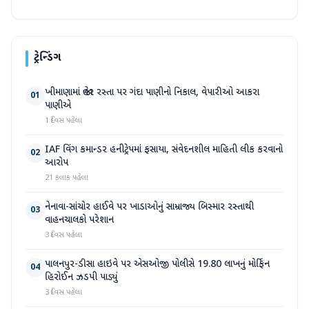
ટ્રેન્ડિંગ
ખીમાણામાં જાહેર રસ્તા પર ગંદા પાણીનો નિકાલ, વેપારીઓ આકરા
01
પાણીએ
1 દિવસ પહેલા
IAF વિંગ કમાન્ડર હનીટ્રેપમાં ફસાયા, સંવેદનશીલ માહિતી લીક કરવાનો
02
આરોપ
21 કલાક પહેલા
નેનાવા-સાંચોર હાઈવે પર ખાડાઓનું સામ્રાજ્ય બિસ્માર રસ્તાથી
03
વાહનચાલકો પરેશાન
3 દિવસ પહેલા
પાલનપુર-ડીસા હાઇવે પર એસઓજી પોલીસે 19.80 લાખનું મોર્ફિન
04
હિરોઈન ઝડપી પાડ્યું
3 દિવસ પહેલા