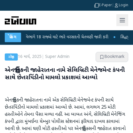
E-Paper
|
Login
ામાન વિભાગે 18 રાજ્યો માટે ભારે વરસાદની ચેતવણી જારી કરી
બ્રેકિંગ
●
સિદ્ધપુરથી બોમ્બ 
16 માર્ચ, 2025
|
Super Admin
Bookmark
રાષ્ટ્રીય
એનર્જી ડ્રિંકની જાહેરાતના નામે સેલિબ્રિટી મેનેજમેન્ટ કંપની
સાથે છેતરપિંડીનો મામલો પ્રકાશમાં આવ્યો
એનર્જી ડ્રિંકની જાહેરાતના નામે એક સેલિબ્રિટી મેનેજમેન્ટ કંપની સાથે
છેતરપિંડીનો મામલો પ્રકાશમાં આવ્યો છે. આમાં, લગભગ 25 મોટી
હસ્તીઓને તેમના પૈસા મળ્યા નહીં. આ બાબત અંગે, સેલિબ્રિટી મેનેજિંગ
કંપની દ્વારા મુંબઈના ચેમ્બુર પોલીસ સ્ટેશનમાં ફરિયાદ દાખલ કરવામાં
આવી છે. આમાં ઘણી મોટી હસ્તીઓ પર એનર્જી ડ્રિંક્સની જાહેરાત કરવાનો