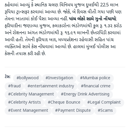
કહેવામાં આવ્યું કે સ્થાનિક ચલણ વિનિમય મુજબ દુબઈથી 22.5 લાખ
રૂપિયા ટ્રાન્સફર કરવામાં આવ્યા છે. જોકે, બે દિવસ વીતી ગયા પછી પણ
તેમના ખાતામાં કોઈ પૈસા આવ્યા નહીં.
પાંચ લોકો સામે ગુનો નોંધાયો
;
ફરિયાદીના જણાવ્યા મુજબ, કલાકારોના ભંડોળમાંથી કુલ રૂ. ૧.૩૨ કરોડ
અને રોશનના અંગત ભંડોળમાંથી રૂ. ૧૬.૯૧ લાખની છેતરપિંડી કરવામાં
આવી હતી. તેમની ફરિયાદ બાદ, મધ્યપ્રદેશના રહેવાસી સહિત પાંચ
વ્યક્તિઓ સામે કેસ નોંધવામાં આવ્યો છે. હાલમાં મુંબઈ પોલીસ આ
કેસની તપાસ કરી રહી છે.
ટેગ્સ:
#
bollywood
#
Investigation
#
Mumbai police
#
fraud
#
entertainment industry
#
financial crime
#
Celebrity Management
#
Energy Drink Advertising
#
Celebrity Artists
#
Cheque Bounce
#
Legal Complaint
#
Event Management
#
Payment Dispute
#
Scams