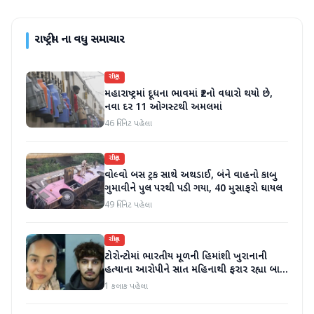
રાષ્ટ્રીય
ના વધુ સમાચાર
રાષ્ટ્રીય
મહારાષ્ટ્રમાં દૂધના ભાવમાં ₹2નો વધારો થયો છે,
નવા દર 11 ઓગસ્ટથી અમલમાં
46 મિનિટ પહેલા
રાષ્ટ્રીય
વોલ્વો બસ ટ્રક સાથે અથડાઈ, બંને વાહનો કાબુ
ગુમાવીને પુલ પરથી પડી ગયા, 40 મુસાફરો ઘાયલ
49 મિનિટ પહેલા
રાષ્ટ્રીય
ટોરોન્ટોમાં ભારતીય મૂળની હિમાંશી ખુરાનાની
હત્યાના આરોપીને સાત મહિનાથી ફરાર રહ્યા બાદ
ધરપકડ કરવામાં આવી
1 કલાક પહેલા