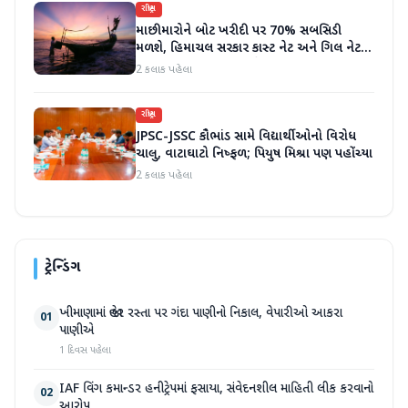
રાષ્ટ્રીય
માછીમારોને બોટ ખરીદી પર 70% સબસિડી
મળશે, હિમાચલ સરકાર કાસ્ટ નેટ અને ગિલ નેટ
પર 90% સબસિડી આપશે
2 કલાક પહેલા
રાષ્ટ્રીય
JPSC-JSSC કૌભાંડ સામે વિદ્યાર્થીઓનો વિરોધ
ચાલુ, વાટાઘાટો નિષ્ફળ; પિયુષ મિશ્રા પણ પહોંચ્યા
2 કલાક પહેલા
ટ્રેન્ડિંગ
ખીમાણામાં જાહેર રસ્તા પર ગંદા પાણીનો નિકાલ, વેપારીઓ આકરા
01
પાણીએ
1 દિવસ પહેલા
IAF વિંગ કમાન્ડર હનીટ્રેપમાં ફસાયા, સંવેદનશીલ માહિતી લીક કરવાનો
02
આરોપ