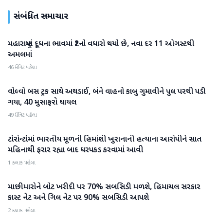
સંબંધિત સમાચાર
મહારાષ્ટ્રમાં દૂધના ભાવમાં ₹2નો વધારો થયો છે, નવા દર 11 ઓગસ્ટથી
રાષ્ટ્રીય
અમલમાં
46 મિનિટ પહેલા
વોલ્વો બસ ટ્રક સાથે અથડાઈ, બંને વાહનો કાબુ ગુમાવીને પુલ પરથી પડી
રાષ્ટ્રીય
ગયા, 40 મુસાફરો ઘાયલ
49 મિનિટ પહેલા
ટોરોન્ટોમાં ભારતીય મૂળની હિમાંશી ખુરાનાની હત્યાના આરોપીને સાત
રાષ્ટ્રીય
મહિનાથી ફરાર રહ્યા બાદ ધરપકડ કરવામાં આવી
1 કલાક પહેલા
માછીમારોને બોટ ખરીદી પર 70% સબસિડી મળશે, હિમાચલ સરકાર
રાષ્ટ્રીય
કાસ્ટ નેટ અને ગિલ નેટ પર 90% સબસિડી આપશે
2 કલાક પહેલા