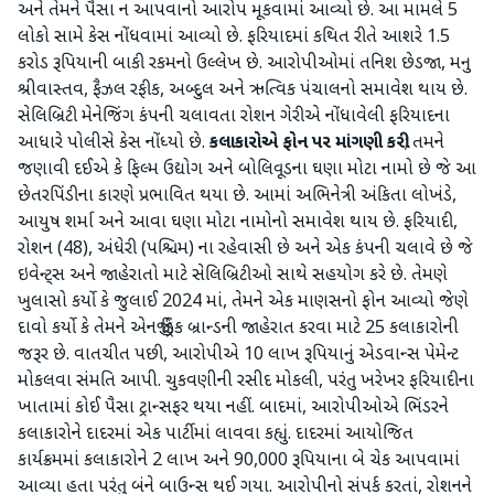
અને તેમને પૈસા ન આપવાનો આરોપ મૂકવામાં આવ્યો છે. આ મામલે 5
લોકો સામે કેસ નોંધવામાં આવ્યો છે. ફરિયાદમાં કથિત રીતે આશરે 1.5
કરોડ રૂપિયાની બાકી રકમનો ઉલ્લેખ છે. આરોપીઓમાં તનિશ છેડજા, મનુ
શ્રીવાસ્તવ, ફૈઝલ રફીક, અબ્દુલ અને ઋત્વિક પંચાલનો સમાવેશ થાય છે.
સેલિબ્રિટી મેનેજિંગ કંપની ચલાવતા રોશન ગેરીએ નોંધાવેલી ફરિયાદના
આધારે પોલીસે કેસ નોંધ્યો છે.
કલાકારોએ ફોન પર માંગણી કરી
; તમને
જણાવી દઈએ કે ફિલ્મ ઉદ્યોગ અને બોલિવૂડના ઘણા મોટા નામો છે જે આ
છેતરપિંડીના કારણે પ્રભાવિત થયા છે. આમાં અભિનેત્રી અંકિતા લોખંડે,
આયુષ શર્મા અને આવા ઘણા મોટા નામોનો સમાવેશ થાય છે. ફરિયાદી,
રોશન (48), અંધેરી (પશ્ચિમ) ના રહેવાસી છે અને એક કંપની ચલાવે છે જે
ઇવેન્ટ્સ અને જાહેરાતો માટે સેલિબ્રિટીઓ સાથે સહયોગ કરે છે. તેમણે
ખુલાસો કર્યો કે જુલાઈ 2024 માં, તેમને એક માણસનો ફોન આવ્યો જેણે
દાવો કર્યો કે તેમને એનર્જી ડ્રિંક બ્રાન્ડની જાહેરાત કરવા માટે 25 કલાકારોની
જરૂર છે. વાતચીત પછી, આરોપીએ 10 લાખ રૂપિયાનું એડવાન્સ પેમેન્ટ
મોકલવા સંમતિ આપી. ચુકવણીની રસીદ મોકલી, પરંતુ ખરેખર ફરિયાદીના
ખાતામાં કોઈ પૈસા ટ્રાન્સફર થયા નહીં. બાદમાં, આરોપીઓએ ભિંડરને
કલાકારોને દાદરમાં એક પાર્ટીમાં લાવવા કહ્યું. દાદરમાં આયોજિત
કાર્યક્રમમાં કલાકારોને 2 લાખ અને 90,000 રૂપિયાના બે ચેક આપવામાં
આવ્યા હતા પરંતુ બંને બાઉન્સ થઈ ગયા. આરોપીનો સંપર્ક કરતાં, રોશનને