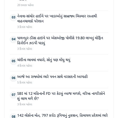
20 કલાક પહેલા
નેનાવા-સાંચોર હાઈવે પર ખાડાઓનું સામ્રાજ્ય બિસ્માર રસ્તાથી
03
વાહનચાલકો પરેશાન
3 દિવસ પહેલા
પાલનપુર-ડીસા હાઇવે પર એસઓજી પોલીસે 19.80 લાખનું મોર્ફિન
04
હિરોઈન ઝડપી પાડ્યું
3 દિવસ પહેલા
ચાંદીના ભાવમાં વધારો, સોનું પણ મોંઘુ થયું
05
4 દિવસ પહેલા
આજે આ રાજ્યોમાં ભારે પવન સાથે વરસાદની આગાહી
06
5 દિવસ પહેલા
SBI માં 12 મહિનાની FD પર કેટલું વ્યાજ મળશે, વરિષ્ઠ નાગરિકોને
07
શું લાભ મળે છે?
3 દિવસ પહેલા
142 લોકોના મોત, 797 કરોડ રૂપિયાનું નુકસાન, હિમાચલ પ્રદેશમાં ભારે
08