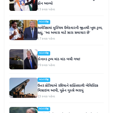
ફોન આવ્યો
13 કલાક પહેલા
આંતરરાષ્ટ્રીય
અમેરિકામાં મુસ્લિમ ઉમેદવારની જીતથી ખુશ ટ્રમ્પ,
કહ્યું, 'આ અમારા માટે સારા સમાચાર છે'
17 કલાક પહેલા
આંતરરાષ્ટ્રીય
ડોનાલ્ડ ટ્રમ્પ માંડ માંડ બચી ગયા!
19 કલાક પહેલા
આંતરરાષ્ટ્રીય
ઉત્તર કોરિયાએ રશિયાને શક્તિશાળી બેલિસ્ટિક
મિસાઇલ આપી, યુક્રેન ગુસ્સે ભરાયું
23 કલાક પહેલા
આંતરરાષ્ટ્રીય