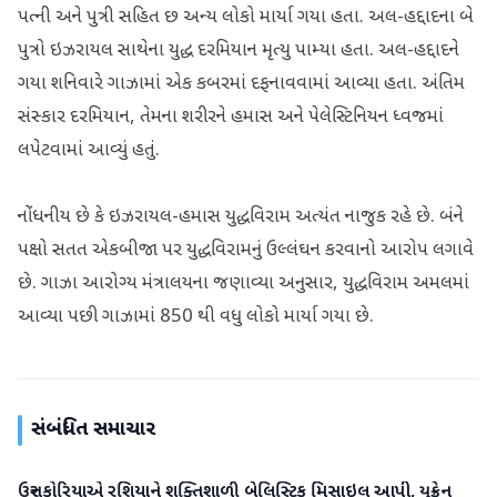
પત્ની અને પુત્રી સહિત છ અન્ય લોકો માર્યા ગયા હતા. અલ-હદ્દાદના બે
પુત્રો ઇઝરાયલ સાથેના યુદ્ધ દરમિયાન મૃત્યુ પામ્યા હતા. અલ-હદ્દાદને
ગયા શનિવારે ગાઝામાં એક કબરમાં દફનાવવામાં આવ્યા હતા. અંતિમ
સંસ્કાર દરમિયાન, તેમના શરીરને હમાસ અને પેલેસ્ટિનિયન ધ્વજમાં
લપેટવામાં આવ્યું હતું.
નોંધનીય છે કે ઇઝરાયલ-હમાસ યુદ્ધવિરામ અત્યંત નાજુક રહે છે. બંને
પક્ષો સતત એકબીજા પર યુદ્ધવિરામનું ઉલ્લંઘન કરવાનો આરોપ લગાવે
છે. ગાઝા આરોગ્ય મંત્રાલયના જણાવ્યા અનુસાર, યુદ્ધવિરામ અમલમાં
આવ્યા પછી ગાઝામાં 850 થી વધુ લોકો માર્યા ગયા છે.
સંબંધિત સમાચાર
ઉત્તર કોરિયાએ રશિયાને શક્તિશાળી બેલિસ્ટિક મિસાઇલ આપી, યુક્રેન
આંતરરાષ્ટ્રીય