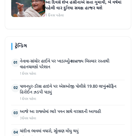
આ દિવસે શેખ હસીનાએ સત્તા ગુમાવી, બે વર્ષમાં
પહેલી વાર દુનિયા સમક્ષ હાજર થશે
1 દિવસ પહેલા
ટ્રેન્ડિંગ
નેનાવા-સાંચોર હાઈવે પર ખાડાઓનું સામ્રાજ્ય બિસ્માર રસ્તાથી
01
વાહનચાલકો પરેશાન
1 દિવસ પહેલા
પાલનપુર-ડીસા હાઇવે પર એસઓજી પોલીસે 19.80 લાખનું મોર્ફિન
02
હિરોઈન ઝડપી પાડ્યું
1 દિવસ પહેલા
આજે આ રાજ્યોમાં ભારે પવન સાથે વરસાદની આગાહી
03
3 દિવસ પહેલા
ચાંદીના ભાવમાં વધારો, સોનું પણ મોંઘુ થયું
04