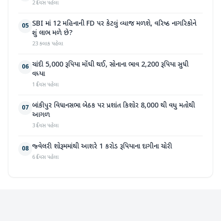
2 દિવસ પહેલા
SBI માં 12 મહિનાની FD પર કેટલું વ્યાજ મળશે, વરિષ્ઠ નાગરિકોને
05
શું લાભ મળે છે?
23 કલાક પહેલા
ચાંદી 5,000 રૂપિયા મોંઘી થઈ, સોનાના ભાવ 2,200 રૂપિયા સુધી
06
વધ્યા
1 દિવસ પહેલા
બાંકીપુર વિધાનસભા બેઠક પર પ્રશાંત કિશોર 8,000 થી વધુ મતોથી
07
આગળ
3 દિવસ પહેલા
જ્વેલરી શોરૂમમાંથી આશરે 1 કરોડ રૂપિયાના દાગીના ચોરી
08
6 દિવસ પહેલા