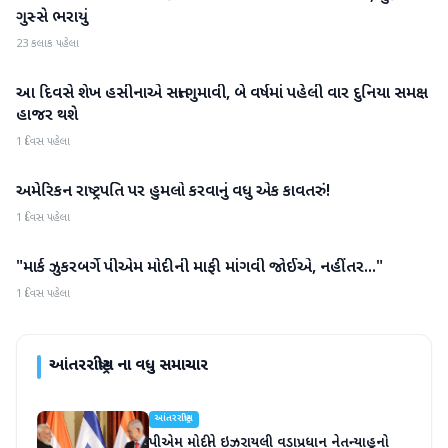
ગુસ્સે ભરાયું
23 કલાક પહેલા
આ દિવસે શેખ હસીનાએ સત્તા ગુમાવી, બે વર્ષમાં પહેલી વાર દુનિયા સમક્ષ
આંતરરાષ્ટ્રીય
હાજર થશે
1 દિવસ પહેલા
અમેરિકન રાષ્ટ્રપતિ પર હુમલો કરવાનું વધુ એક કાવતરું!
આંતરરાષ્ટ્રીય
1 દિવસ પહેલા
"માર્ક ઝુકરબર્ગે પીએમ મોદીની માફી માંગવી જોઈએ, નહીંતર..."
આંતરરાષ્ટ્રીય
1 દિવસ પહેલા
આંતરરાષ્ટ્રીય
ના વધુ સમાચાર
આંતરરાષ્ટ્રીય
પીએમ મોદીને ઇઝરાયલી વડાપ્રધાન નેતન્યાહૂનો