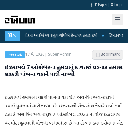
E-Paper
|
Login
ીક્ષા લીકના આરોપો પર રાહુલ ગાંધીએ કેન્દ્ર પર પ્રહાર કર્યા
બ્રેકિંગ
●
હિંમતનગરમાં રહસ્યમ
17 મે, 2026
|
Super Admin
Bookmark
આંતરરાષ્ટ્રીય
ઇઝરાયલે 7 ઓક્ટોબરના હુમલાનું કાવતરું ઘડનાર હમાસ
લશ્કરી પાંખના વડાને મારી નાખ્યો
ઇઝરાયલે હમાસના લશ્કરી પાંખના વડા ઇઝ અલ-દિન અલ-હદ્દાદને
હવાઈ હુમલામાં મારી નાખ્યા છે. ઇઝરાયલી સૈન્યએ શનિવારે દાવો કર્યો
હતો કે અલ-દિન અલ-હદ્દાદ 7 ઓક્ટોબર, 2023 ના રોજ ઇઝરાયલ
પર મોટા હુમલાની યોજના બનાવનારા છેલ્લા ટોચના કમાન્ડરોમાંના એક