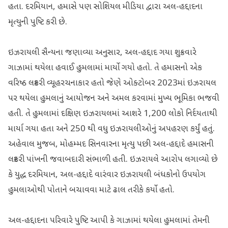
હતા. દરમિયાન, હમાસે પણ સોશિયલ મીડિયા દ્વારા અલ-હદ્દાદના
મૃત્યુની પુષ્ટિ કરી છે.
ઇઝરાયલી સૈન્યના જણાવ્યા અનુસાર, અલ-હદ્દાદ ગયા શુક્રવારે
ગાઝામાં થયેલા હવાઈ હુમલામાં માર્યો ગયો હતો. તે હમાસનો એક
વરિષ્ઠ લશ્કરી વ્યૂહરચનાકાર હતો જેણે ઓક્ટોબર 2023માં ઇઝરાયલ
પર થયેલા હુમલાનું આયોજન અને અમલ કરવામાં મુખ્ય ભૂમિકા ભજવી
હતી. તે હુમલામાં દક્ષિણ ઇઝરાયલમાં આશરે 1,200 લોકો નિર્દયતાથી
માર્યા ગયા હતા અને 250 થી વધુ ઇઝરાયલીઓનું અપહરણ કર્યું હતું.
અહેવાલ મુજબ, મોહમ્મદ સિનવારના મૃત્યુ પછી અલ-હદ્દાદે હમાસની
લશ્કરી પાંખની જવાબદારી સંભાળી હતી. ઇઝરાયલે આરોપ લગાવ્યો છે
કે યુદ્ધ દરમિયાન, અલ-હદ્દાદે વારંવાર ઇઝરાયલી બંધકોનો ઉપયોગ
હુમલાઓથી પોતાને બચાવવા માટે ઢાલ તરીકે કર્યો હતો.
અલ-હદ્દાદના પરિવારે પુષ્ટિ આપી કે ગાઝામાં થયેલા હુમલામાં તેમની