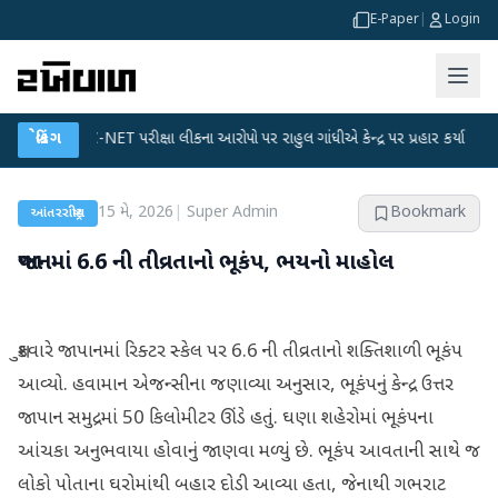
E-Paper
|
Login
●
UGC-NET પરીક્ષા લીકના આરોપો પર રાહુલ ગાંધીએ કેન્દ્ર પર પ્રહાર કર્યા
બ્રેકિંગ
●
હિંમત
15 મે, 2026
|
Super Admin
Bookmark
આંતરરાષ્ટ્રીય
જાપાનમાં 6.6 ની તીવ્રતાનો ભૂકંપ, ભયનો માહોલ
શુક્રવારે જાપાનમાં રિક્ટર સ્કેલ પર 6.6 ની તીવ્રતાનો શક્તિશાળી ભૂકંપ
આવ્યો. હવામાન એજન્સીના જણાવ્યા અનુસાર, ભૂકંપનું કેન્દ્ર ઉત્તર
જાપાન સમુદ્રમાં 50 કિલોમીટર ઊંડે હતું. ઘણા શહેરોમાં ભૂકંપના
આંચકા અનુભવાયા હોવાનું જાણવા મળ્યું છે. ભૂકંપ આવતાની સાથે જ
લોકો પોતાના ઘરોમાંથી બહાર દોડી આવ્યા હતા, જેનાથી ગભરાટ