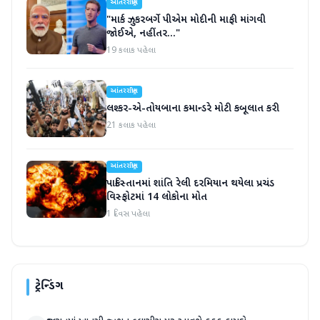
આંતરરાષ્ટ્રીય
"માર્ક ઝુકરબર્ગે પીએમ મોદીની માફી માંગવી
જોઈએ, નહીંતર..."
19 કલાક પહેલા
આંતરરાષ્ટ્રીય
લશ્કર-એ-તોયબાના કમાન્ડરે મોટી કબૂલાત કરી
21 કલાક પહેલા
આંતરરાષ્ટ્રીય
પાકિસ્તાનમાં શાંતિ રેલી દરમિયાન થયેલા પ્રચંડ
વિસ્ફોટમાં 14 લોકોના મોત
1 દિવસ પહેલા
ટ્રેન્ડિંગ