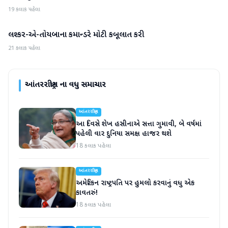
19 કલાક પહેલા
લશ્કર-એ-તોયબાના કમાન્ડરે મોટી કબૂલાત કરી
આંતરરાષ્ટ્રીય
21 કલાક પહેલા
આંતરરાષ્ટ્રીય
ના વધુ સમાચાર
આંતરરાષ્ટ્રીય
આ દિવસે શેખ હસીનાએ સત્તા ગુમાવી, બે વર્ષમાં
પહેલી વાર દુનિયા સમક્ષ હાજર થશે
18 કલાક પહેલા
આંતરરાષ્ટ્રીય
અમેરિકન રાષ્ટ્રપતિ પર હુમલો કરવાનું વધુ એક
કાવતરું!
18 કલાક પહેલા