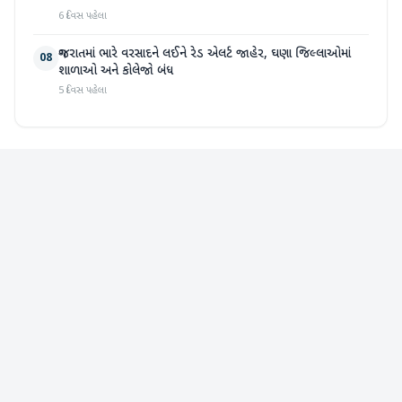
6 દિવસ પહેલા
ગુજરાતમાં ભારે વરસાદને લઈને રેડ એલર્ટ જાહેર, ઘણા જિલ્લાઓમાં
08
શાળાઓ અને કોલેજો બંધ
5 દિવસ પહેલા