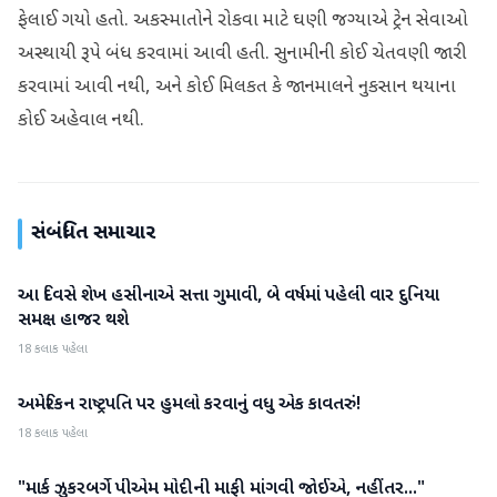
ફેલાઈ ગયો હતો. અકસ્માતોને રોકવા માટે ઘણી જગ્યાએ ટ્રેન સેવાઓ
અસ્થાયી રૂપે બંધ કરવામાં આવી હતી. સુનામીની કોઈ ચેતવણી જારી
કરવામાં આવી નથી, અને કોઈ મિલકત કે જાનમાલને નુકસાન થયાના
કોઈ અહેવાલ નથી.
સંબંધિત સમાચાર
આ દિવસે શેખ હસીનાએ સત્તા ગુમાવી, બે વર્ષમાં પહેલી વાર દુનિયા
આંતરરાષ્ટ્રીય
સમક્ષ હાજર થશે
18 કલાક પહેલા
અમેરિકન રાષ્ટ્રપતિ પર હુમલો કરવાનું વધુ એક કાવતરું!
આંતરરાષ્ટ્રીય
18 કલાક પહેલા
"માર્ક ઝુકરબર્ગે પીએમ મોદીની માફી માંગવી જોઈએ, નહીંતર..."
આંતરરાષ્ટ્રીય