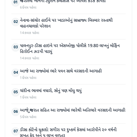
ગુજરાતમાં ખાનગી ટ્યુશન ક્લાસીસ પર આવશે કડક કાયદો
01
6 દિવસ પહેલા
નેનાવા-સાંચોર હાઈવે પર ખાડાઓનું સામ્રાજ્ય બિસ્માર રસ્તાથી
02
વાહનચાલકો પરેશાન
14 કલાક પહેલા
પાલનપુર-ડીસા હાઇવે પર એસઓજી પોલીસે 19.80 લાખનું મોર્ફિન
03
હિરોઈન ઝડપી પાડ્યું
14 કલાક પહેલા
આજે આ રાજ્યોમાં ભારે પવન સાથે વરસાદની આગાહી
04
1 દિવસ પહેલા
ચાંદીના ભાવમાં વધારો, સોનું પણ મોંઘુ થયું
05
1 દિવસ પહેલા
આજે ગુજરાત સહિત આ રાજ્યોમાં ભારેથી અતિભારે વરસાદની આગાહી
06
5 દિવસ પહેલા
ડીસા કોર્ટનો ચુકાદો: સગીરા પર દુષ્કર્મ કેસમાં આરોપીને ૨૦ વર્ષની
07
સખત કેદ અને ૫ લાખ વળતર