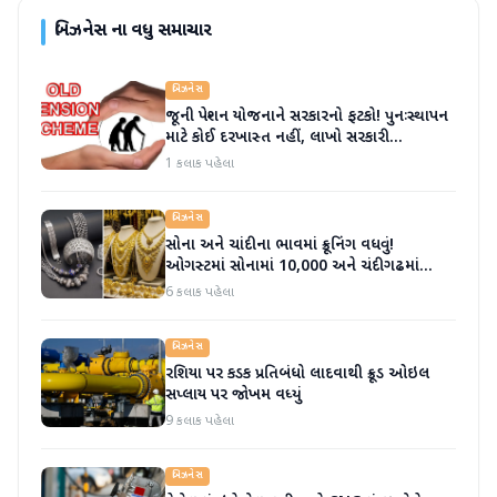
બિઝનેસ
ના વધુ સમાચાર
બિઝનેસ
જૂની પેન્શન યોજનાને સરકારનો ફટકો! પુનઃસ્થાપન
માટે કોઈ દરખાસ્ત નહીં, લાખો સરકારી
કર્મચારીઓની આશાઓ પર પાણી ફરી વળ્યું
1 કલાક પહેલા
બિઝનેસ
સોના અને ચાંદીના ભાવમાં ક્રૂનિંગ વધવું!
ઓગસ્ટમાં સોનામાં 10,000 અને ચંદીગઢમાં
20,000 મોટી સંખ્યામાં વધારો થયો
6 કલાક પહેલા
બિઝનેસ
રશિયા પર કડક પ્રતિબંધો લાદવાથી ક્રૂડ ઓઇલ
સપ્લાય પર જોખમ વધ્યું
9 કલાક પહેલા
બિઝનેસ