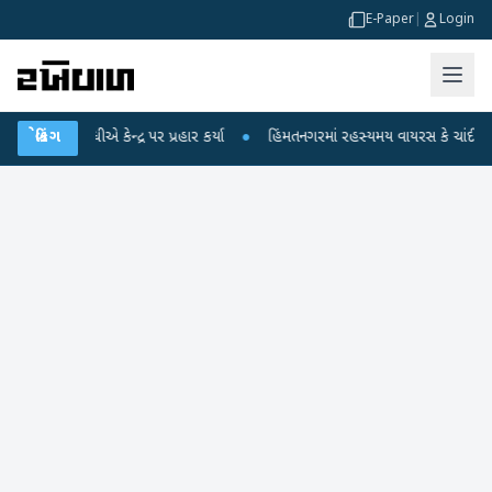
E-Paper
|
Login
ધીએ કેન્દ્ર પર પ્રહાર કર્યા
બ્રેકિંગ
●
હિંમતનગરમાં રહસ્યમય વાયરસ કે ચાંદીપુરા? 6 બાળક