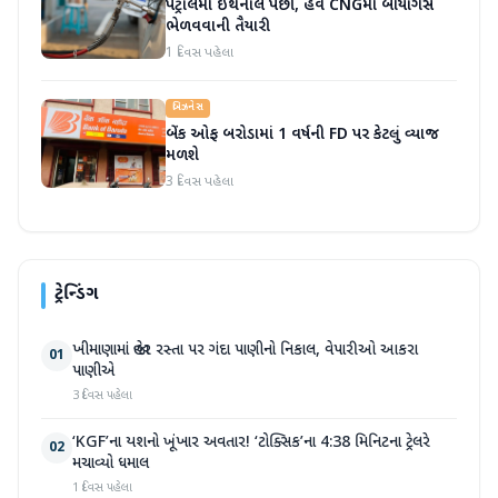
પેટ્રોલમાં ઇથેનોલ પછી, હવે CNGમાં બાયોગેસ
ભેળવવાની તૈયારી
1 દિવસ પહેલા
બિઝનેસ
બેંક ઓફ બરોડામાં 1 વર્ષની FD પર કેટલું વ્યાજ
મળશે
3 દિવસ પહેલા
ટ્રેન્ડિંગ
ખીમાણામાં જાહેર રસ્તા પર ગંદા પાણીનો નિકાલ, વેપારીઓ આકરા
01
પાણીએ
3 દિવસ પહેલા
‘KGF’ના યશનો ખૂંખાર અવતાર! ‘ટોક્સિક’ના 4:38 મિનિટના ટ્રેલરે
02
મચાવ્યો ધમાલ
1 દિવસ પહેલા