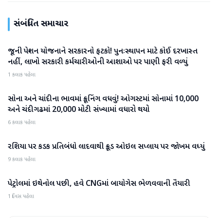
સંબંધિત સમાચાર
જૂની પેન્શન યોજનાને સરકારનો ફટકો! પુનઃસ્થાપન માટે કોઈ દરખાસ્ત
બિઝનેસ
નહીં, લાખો સરકારી કર્મચારીઓની આશાઓ પર પાણી ફરી વળ્યું
1 કલાક પહેલા
સોના અને ચાંદીના ભાવમાં ક્રૂનિંગ વધવું! ઓગસ્ટમાં સોનામાં 10,000
બિઝનેસ
અને ચંદીગઢમાં 20,000 મોટી સંખ્યામાં વધારો થયો
6 કલાક પહેલા
રશિયા પર કડક પ્રતિબંધો લાદવાથી ક્રૂડ ઓઇલ સપ્લાય પર જોખમ વધ્યું
બિઝનેસ
9 કલાક પહેલા
પેટ્રોલમાં ઇથેનોલ પછી, હવે CNGમાં બાયોગેસ ભેળવવાની તૈયારી
બિઝનેસ
1 દિવસ પહેલા