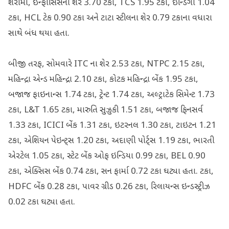
શેરોમાં, ઇન્ફોસિસના શેર 3.70 ટકા, TCS 1.95 ટકા, ઇન્ડિગો 1.04
ટકા, HCL ટેક 0.90 ટકા અને ટાટા સ્ટીલના શેર 0.79 ટકાના વધારા
સાથે બંધ થયા હતા.
બીજી તરફ, સોમવારે ITC ના શેર 2.53 ટકા, NTPC 2.15 ટકા,
મહિન્દ્રા એન્ડ મહિન્દ્રા 2.10 ટકા, કોટક મહિન્દ્રા બેંક 1.95 ટકા,
બજાજ ફાઇનાન્સ 1.74 ટકા, ટ્રેન્ટ 1.74 ટકા, અલ્ટ્રાટેક સિમેન્ટ 1.73
ટકા, L&T 1.65 ટકા, મારુતિ સુઝુકી 1.51 ટકા, બજાજ ફિનસર્વ
1.33 ટકા, ICICI બેંક 1.31 ટકા, ઇટરનલ 1.30 ટકા, ટાઇટન 1.21
ટકા, એશિયન પેઇન્ટ્સ 1.20 ટકા, અદાણી પોર્ટ્સ 1.19 ટકા, ભારતી
એરટેલ 1.05 ટકા, સ્ટેટ બેંક ઓફ ઇન્ડિયા 0.99 ટકા, BEL 0.90
ટકા, એક્સિસ બેંક 0.74 ટકા, સન ફાર્મા 0.72 ટકા ઘટ્યા હતા. ટકા,
HDFC બેંક 0.28 ટકા, પાવર ગ્રીડ 0.26 ટકા, રિલાયન્સ ઇન્ડસ્ટ્રીઝ
0.02 ટકા ઘટ્યા હતા.