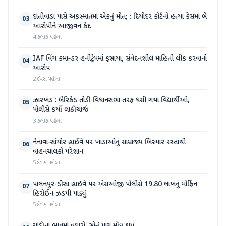
દાંતીવાડા પાસે અકસ્માતમાં એકનું મોત; : દિયોદર કોર્ટનો હત્યા કેસમાં બે
03
આરોપીને આજીવન કેદ
4 કલાક પહેલા
IAF વિંગ કમાન્ડર હનીટ્રેપમાં ફસાયા, સંવેદનશીલ માહિતી લીક કરવાનો
04
આરોપ
2 દિવસ પહેલા
ઝારખંડ : બેરિકેડ તોડી વિધાનસભા તરફ ધસી ગયા વિદ્યાર્થીઓ,
05
પોલીસે કર્યો લાઠીચાર્જ
3 કલાક પહેલા
નેનાવા-સાંચોર હાઈવે પર ખાડાઓનું સામ્રાજ્ય બિસ્માર રસ્તાથી
06
વાહનચાલકો પરેશાન
5 દિવસ પહેલા
પાલનપુર-ડીસા હાઇવે પર એસઓજી પોલીસે 19.80 લાખનું મોર્ફિન
07
હિરોઈન ઝડપી પાડ્યું
5 દિવસ પહેલા