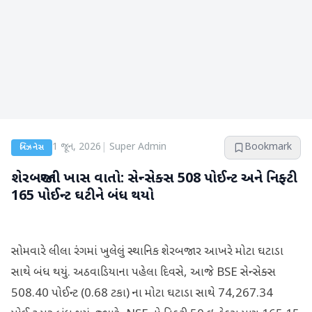
1 જૂન, 2026
|
Super Admin
Bookmark
બિઝનેસ
શેરબજારની ખાસ વાતો: સેન્સેક્સ 508 પોઈન્ટ અને નિફ્ટી
165 પોઈન્ટ ઘટીને બંધ થયો
સોમવારે લીલા રંગમાં ખુલેલું સ્થાનિક શેરબજાર આખરે મોટા ઘટાડા
સાથે બંધ થયું. અઠવાડિયાના પહેલા દિવસે, આજે BSE સેન્સેક્સ
508.40 પોઈન્ટ (0.68 ટકા) ના મોટા ઘટાડા સાથે 74,267.34