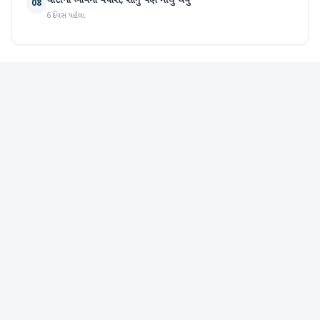
ચાંદીના ભાવમાં વધારો, સોનું પણ મોંઘુ થયું
08
6 દિવસ પહેલા