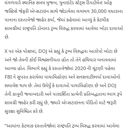
મંગળવારે સ્થાનિક સમય મુજબ, યુનાઇટેડ સ્ટેટ્સ ડિપાર્ટમેન્ટ ઓફ
જસ્ટિસે જેફરી એપ્સટાઇન સાથે જોડાયેલા લગભગ 30,000 વધારાના
પાનાના દસ્તાવેજો જાહેર કર્યા, જેમાં કહેવામાં આવ્યું કે કેટલીક
સામગ્રીમાં રાષ્ટ્રપતિ ડોનાલ્ડ ટ્રમ્પ વિરુદ્ધ કરવામાં આવેલા ખોટા દાવાઓ
છે.
X પર એક પોસ્ટમાં, DOJ એ કહ્યું કે ટ્રમ્પ વિરુદ્ધના આરોપો ખોટા છે
અને જો તેમની કોઈ વિશ્વસનીયતા હોત તો તેને હથિયાર બનાવવામાં
આવ્યા હોત. વિભાગે કહ્યું કે દસ્તાવેજોમાં 2020 ની ચૂંટણી પહેલા
FBI ને સુપરત કરાયેલા પાયાવિહોણા અને સનસનાટીભર્યા દાવાઓનો
સમાવેશ થાય છે. તેમાં ઉમેર્યું કે દાવાઓ પાયાવિહોણા છે અને DOJ
તેની કાનૂની જવાબદારી અને પારદર્શિતા પ્રત્યેની પ્રતિબદ્ધતાના ભાગ રૂપે
સામગ્રી જાહેર કરી રહ્યું છે, જ્યારે એપ્સટાઇનના પીડિતો માટે જરૂરી
સુરક્ષા સુનિશ્ચિત કરે છે.
“આમાંના કેટલાક દસ્તાવેજોમાં રાષ્ટ્રપતિ ટ્રમ્પ વિરુદ્ધ કરવામાં આવેલા