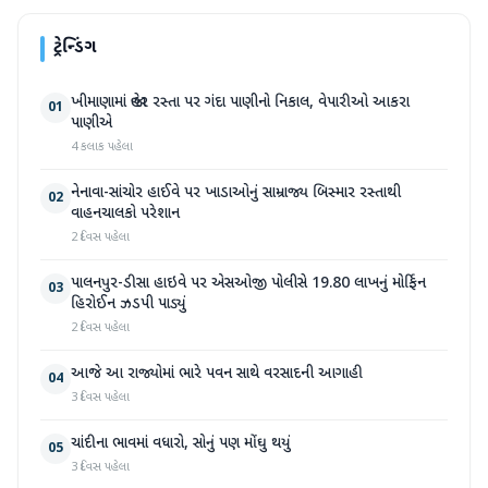
ટ્રેન્ડિંગ
ખીમાણામાં જાહેર રસ્તા પર ગંદા પાણીનો નિકાલ, વેપારીઓ આકરા
01
પાણીએ
4 કલાક પહેલા
નેનાવા-સાંચોર હાઈવે પર ખાડાઓનું સામ્રાજ્ય બિસ્માર રસ્તાથી
02
વાહનચાલકો પરેશાન
2 દિવસ પહેલા
પાલનપુર-ડીસા હાઇવે પર એસઓજી પોલીસે 19.80 લાખનું મોર્ફિન
03
હિરોઈન ઝડપી પાડ્યું
2 દિવસ પહેલા
આજે આ રાજ્યોમાં ભારે પવન સાથે વરસાદની આગાહી
04
3 દિવસ પહેલા
ચાંદીના ભાવમાં વધારો, સોનું પણ મોંઘુ થયું
05
3 દિવસ પહેલા