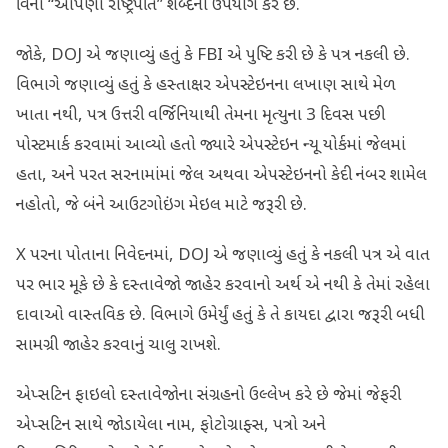
વિના “આપણા રાષ્ટ્રપતિ” શબ્દનો ઉપયોગ કરે છે.
જોકે, DOJ એ જણાવ્યું હતું કે FBI એ પુષ્ટિ કરી છે કે પત્ર નકલી છે.
વિભાગે જણાવ્યું હતું કે હસ્તાક્ષર એપસ્ટેઇનના લખાણ સાથે મેળ
ખાતા નથી, પત્ર ઉત્તરી વર્જિનિયાથી તેમના મૃત્યુના 3 દિવસ પછી
પોસ્ટમાર્ક કરવામાં આવ્યો હતો જ્યારે એપસ્ટેઇન ન્યૂ યોર્કમાં જેલમાં
હતા, અને પરત સરનામાંમાં જેલ અથવા એપસ્ટેઇનનો કેદી નંબર શામેલ
નહોતો, જે બંને આઉટગોઇંગ મેઇલ માટે જરૂરી છે.
X પરના પોતાના નિવેદનમાં, DOJ એ જણાવ્યું હતું કે નકલી પત્ર એ વાત
પર ભાર મૂકે છે કે દસ્તાવેજો જાહેર કરવાનો અર્થ એ નથી કે તેમાં રહેલા
દાવાઓ વાસ્તવિક છે. વિભાગે ઉમેર્યું હતું કે તે કાયદા દ્વારા જરૂરી બધી
સામગ્રી જાહેર કરવાનું ચાલુ રાખશે.
એપ્સટિન ફાઇલો દસ્તાવેજોના સંગ્રહનો ઉલ્લેખ કરે છે જેમાં જેફરી
એપ્સટિન સાથે જોડાયેલા નામ, ફોટોગ્રાફ્સ, પત્રો અને