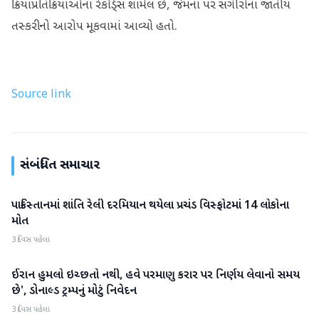
ક્રિયાપ્રતિક્રિયાઓના રેકોર્ડ્સ શામેલ છે, જેમના પર સગીરોના જાતીય
તસ્કરીનો આરોપ મૂકવામાં આવ્યો હતો.
Source link
સંબંધિત સમાચાર
પાકિસ્તાનમાં શાંતિ રેલી દરમિયાન થયેલા પ્રચંડ વિસ્ફોટમાં 14 લોકોના
આંતરરાષ્ટ્રીય
મોત
3 દિવસ પહેલા
ઈરાન હુમલો ઇચ્છતો નથી, હવે પરમાણુ કરાર પર નિર્ણય લેવાનો સમય
આંતરરાષ્ટ્રીય
છે', ડોનાલ્ડ ટ્રમ્પનું મોટું નિવેદન
3 દિવસ પહેલા