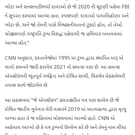
ખોટા અને સનસનાટીભર્યા દાવાઓ છે જે 2020 ની ચૂંટણી પહેલા FBI
ને સુપરત કરવામાં આવ્યા હતા. સ્પષ્ટપણે: દાવાઓ પાયાવિહોણા અને
ખોટા છે, અને જો તેમની પાસે વિશ્વસનીયતાનો ટુકડો હોત, તો તેઓ
ચોક્કસપણે રાષ્ટ્રપતિ ટ્રમ્પ વિરુદ્ધ પહેલાથી જ હથિયાર બનાવવામાં
આવ્યા હોત.”
CNN અનુસાર, દસ્તાવેજોમાં 1995 માં ટ્રમ્પ દ્વારા સ્થાપિત માર્ એ
લાગો ક્લબને જારી કરાયેલ 2021 નો સમન્સ પણ છે. આ સમન્સ
એપસ્ટેઇનની ભૂતપૂર્વ ગર્લફ્રેન્ડ અને દોષિત સાથી, ઘિસ્લેન મેક્સવેલની
તપાસ સાથે જોડાયેલ છે.
આ પ્રકાશનમાં “જે એપસ્ટેઇન” હસ્તાક્ષરિત પત્ર પણ શામેલ છે જે
દોષિત જાતીય ગુનેગાર લેરી નાસરને 2019 માં આત્મહત્યા દ્વારા મૃત્યુ
પામ્યા હતા તે જ મહિનામાં મોકલવામાં આવ્યો હતો. CNN એ
અહેવાલ આપ્યો છે કે પત્ર ટ્રમ્પનો ઉલ્લેખ કરે છે અને તેમનું નામ લીધા