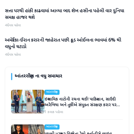
સત્તા પરથી હાંકી કાઢવામાં આવ્યા બાદ શેખ હસીના પહેલી વાર દુનિયા
આંતરરાષ્ટ્રીય
સમક્ષ હાજર થશે
4 દિવસ પહેલા
અમેરિકા-ઈરાન કરારની જાહેરાત પછી ક્રૂડ ઓઈલના ભાવમાં 6% થી
આંતરરાષ્ટ્રીય
વધુનો ઘટાડો
4 દિવસ પહેલા
આંતરરાષ્ટ્રીય
ના વધુ સમાચાર
આંતરરાષ્ટ્રીય
ઇસ્લામિક નાટોની રચના થઈ! પાકિસ્તાન, સાઉદી
અરેબિયા અને તુર્કીએ સંયુક્ત સંરક્ષણ કરાર પર
હસ્તાક્ષર
1 કલાક પહેલા
આંતરરાષ્ટ્રીય