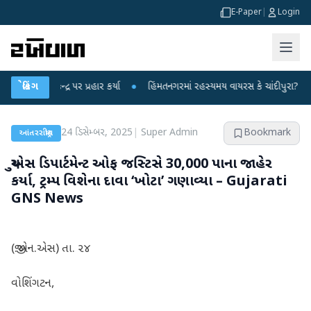
E-Paper
|
Login
ન્દ્ર પર પ્રહાર કર્યા
બ્રેકિંગ
●
હિંમતનગરમાં રહસ્યમય વાયરસ કે ચાંદીપુરા? 6 બાળકોના મો
24 ડિસેમ્બર, 2025
|
Super Admin
Bookmark
આંતરરાષ્ટ્રીય
યુએસ ડિપાર્ટમેન્ટ ઓફ જસ્ટિસે 30,000 પાના જાહેર
કર્યા, ટ્રમ્પ વિશેના દાવા ‘ખોટા’ ગણાવ્યા – Gujarati
GNS News
(જી.એન.એસ) તા. ૨૪
વોશિંગટન,