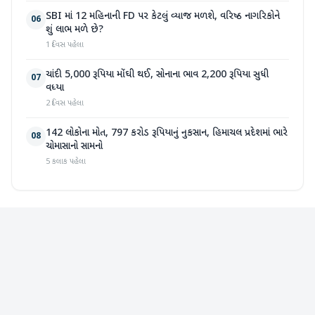
SBI માં 12 મહિનાની FD પર કેટલું વ્યાજ મળશે, વરિષ્ઠ નાગરિકોને
06
શું લાભ મળે છે?
1 દિવસ પહેલા
ચાંદી 5,000 રૂપિયા મોંઘી થઈ, સોનાના ભાવ 2,200 રૂપિયા સુધી
07
વધ્યા
2 દિવસ પહેલા
142 લોકોના મોત, 797 કરોડ રૂપિયાનું નુકસાન, હિમાચલ પ્રદેશમાં ભારે
08
ચોમાસાનો સામનો
5 કલાક પહેલા