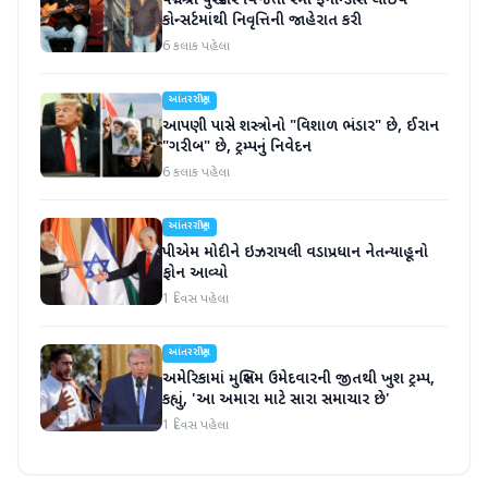
પદ્મશ્રી પુરસ્કાર વિજેતા રેમો ફર્નાન્ડીસે લાઇવ
કોન્સર્ટમાંથી નિવૃત્તિની જાહેરાત કરી
6 કલાક પહેલા
આંતરરાષ્ટ્રીય
આપણી પાસે શસ્ત્રોનો "વિશાળ ભંડાર" છે, ઈરાન
"ગરીબ" છે, ટ્રમ્પનું નિવેદન
6 કલાક પહેલા
આંતરરાષ્ટ્રીય
પીએમ મોદીને ઇઝરાયલી વડાપ્રધાન નેતન્યાહૂનો
ફોન આવ્યો
1 દિવસ પહેલા
આંતરરાષ્ટ્રીય
અમેરિકામાં મુસ્લિમ ઉમેદવારની જીતથી ખુશ ટ્રમ્પ,
કહ્યું, 'આ અમારા માટે સારા સમાચાર છે'
1 દિવસ પહેલા