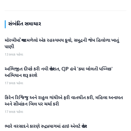
સંબંધિત સમાચાર
મોરબીમાં જોવા મળેલો એક રહસ્યમય કૂવો, સમુદ્રની જેમ હિલોળા ખાતું
રાષ્ટ્રીય
પાણી
13 કલાક પહેલા
અભિજીત દીપકે કરી નવી જાહેરાત, CJP હવે 'ક્યા બોલતી પબ્લિક'
રાષ્ટ્રીય
અભિયાન શરૂ કરશે
17 કલાક પહેલા
કિરેન રિજિજુ અને રાહુલ ગાંધીએ ફરી વાતચીત કરી, મહિલા અનામત
રાષ્ટ્રીય
અને સીમાંકન બિલ પર ચર્ચા કરી
17 કલાક પહેલા
ભારે વરસાદને કારણે રુદ્રપ્રયાગમાં હાઇ એલર્ટ જાહેર
રાષ્ટ્રીય