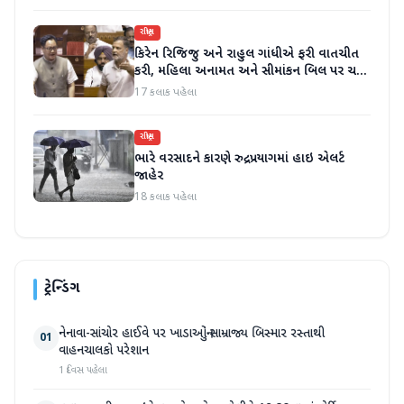
રાષ્ટ્રીય
કિરેન રિજિજુ અને રાહુલ ગાંધીએ ફરી વાતચીત
કરી, મહિલા અનામત અને સીમાંકન બિલ પર ચર્ચા
કરી
17 કલાક પહેલા
રાષ્ટ્રીય
ભારે વરસાદને કારણે રુદ્રપ્રયાગમાં હાઇ એલર્ટ
જાહેર
18 કલાક પહેલા
ટ્રેન્ડિંગ
નેનાવા-સાંચોર હાઈવે પર ખાડાઓનું સામ્રાજ્ય બિસ્માર રસ્તાથી
01
વાહનચાલકો પરેશાન
1 દિવસ પહેલા