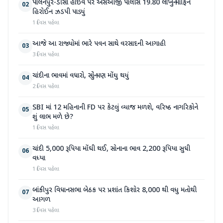
પાલનપુર-ડીસા હાઇવે પર એસઓજી પોલીસે 19.80 લાખનું મોર્ફિન
02
હિરોઈન ઝડપી પાડ્યું
1 દિવસ પહેલા
આજે આ રાજ્યોમાં ભારે પવન સાથે વરસાદની આગાહી
03
3 દિવસ પહેલા
ચાંદીના ભાવમાં વધારો, સોનું પણ મોંઘુ થયું
04
2 દિવસ પહેલા
SBI માં 12 મહિનાની FD પર કેટલું વ્યાજ મળશે, વરિષ્ઠ નાગરિકોને
05
શું લાભ મળે છે?
1 દિવસ પહેલા
ચાંદી 5,000 રૂપિયા મોંઘી થઈ, સોનાના ભાવ 2,200 રૂપિયા સુધી
06
વધ્યા
1 દિવસ પહેલા
બાંકીપુર વિધાનસભા બેઠક પર પ્રશાંત કિશોર 8,000 થી વધુ મતોથી
07
આગળ
3 દિવસ પહેલા