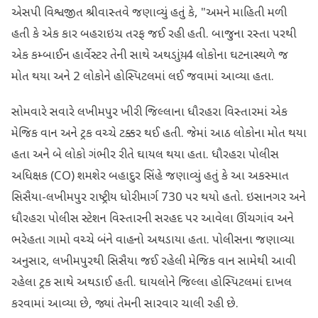
એસપી વિશ્વજીત શ્રીવાસ્તવે જણાવ્યું હતું કે, "અમને માહિતી મળી
હતી કે એક કાર બહરાઇચ તરફ જઈ રહી હતી. બાજુના રસ્તા પરથી
એક કમ્બાઈન હાર્વેસ્ટર તેની સાથે અથડાયું. 4 લોકોના ઘટનાસ્થળે જ
મોત થયા અને 2 લોકોને હોસ્પિટલમાં લઈ જવામાં આવ્યા હતા.
સોમવારે સવારે લખીમપુર ખીરી જિલ્લાના ધૌરહરા વિસ્તારમાં એક
મેજિક વાન અને ટ્રક વચ્ચે ટક્કર થઈ હતી. જેમાં આઠ લોકોના મોત થયા
હતા અને બે લોકો ગંભીર રીતે ઘાયલ થયા હતા. ધૌરહરા પોલીસ
અધિક્ષક (CO) શમશેર બહાદુર સિંહે જણાવ્યું હતું કે આ અકસ્માત
સિસૈયા-લખીમપુર રાષ્ટ્રીય ધોરીમાર્ગ 730 પર થયો હતો. ઇસાનગર અને
ધૌરહરા પોલીસ સ્ટેશન વિસ્તારની સરહદ પર આવેલા ઊંચગાંવ અને
ભરેહતા ગામો વચ્ચે બંને વાહનો અથડાયા હતા. પોલીસના જણાવ્યા
અનુસાર, લખીમપુરથી સિસૈયા જઈ રહેલી મેજિક વાન સામેથી આવી
રહેલા ટ્રક સાથે અથડાઈ હતી. ઘાયલોને જિલ્લા હોસ્પિટલમાં દાખલ
કરવામાં આવ્યા છે, જ્યાં તેમની સારવાર ચાલી રહી છે.