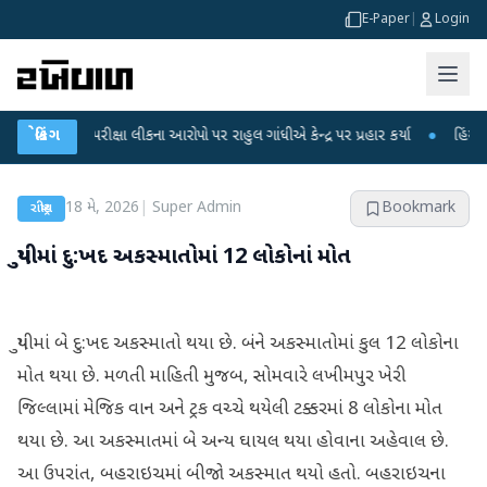
E-Paper
|
Login
NET પરીક્ષા લીકના આરોપો પર રાહુલ ગાંધીએ કેન્દ્ર પર પ્રહાર કર્યા
બ્રેકિંગ
●
હિંમતનગરમાં 
18 મે, 2026
|
Super Admin
Bookmark
રાષ્ટ્રીય
યુપીમાં દુ:ખદ અકસ્માતોમાં 12 લોકોનાં મોત
યુપીમાં બે દુ:ખદ અકસ્માતો થયા છે. બંને અકસ્માતોમાં કુલ 12 લોકોના
મોત થયા છે. મળતી માહિતી મુજબ, સોમવારે લખીમપુર ખેરી
જિલ્લામાં મેજિક વાન અને ટ્રક વચ્ચે થયેલી ટક્કરમાં 8 લોકોના મોત
થયા છે. આ અકસ્માતમાં બે અન્ય ઘાયલ થયા હોવાના અહેવાલ છે.
આ ઉપરાંત, બહરાઇચમાં બીજો અકસ્માત થયો હતો. બહરાઇચના