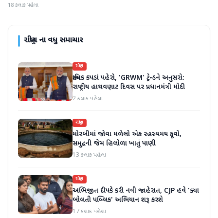
18 કલાક પહેલા
રાષ્ટ્રીય
ના વધુ સમાચાર
રાષ્ટ્રીય
સ્થાનિક કપડાં પહેરો, 'GRWM' ટ્રેન્ડને અનુસરો:
રાષ્ટ્રીય હાથવણાટ દિવસ પર પ્રધાનમંત્રી મોદી
2 કલાક પહેલા
રાષ્ટ્રીય
મોરબીમાં જોવા મળેલો એક રહસ્યમય કૂવો,
સમુદ્રની જેમ હિલોળા ખાતું પાણી
13 કલાક પહેલા
રાષ્ટ્રીય
અભિજીત દીપકે કરી નવી જાહેરાત, CJP હવે 'ક્યા
બોલતી પબ્લિક' અભિયાન શરૂ કરશે
17 કલાક પહેલા