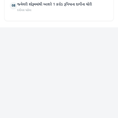
જ્વેલરી શોરૂમમાંથી આશરે 1 કરોડ રૂપિયાના દાગીના ચોરી
08
6 દિવસ પહેલા