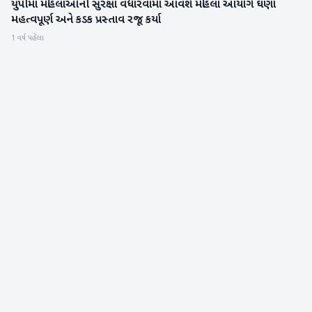
યુપીમાં મહિલાઓની સુરક્ષા વધારવામાં આવશે મહિલા આયોગે ઘણા
રાષ્ટ્રીય
મહત્વપૂર્ણ અને કડક પ્રસ્તાવ રજૂ કર્યા
1 વર્ષ પહેલા