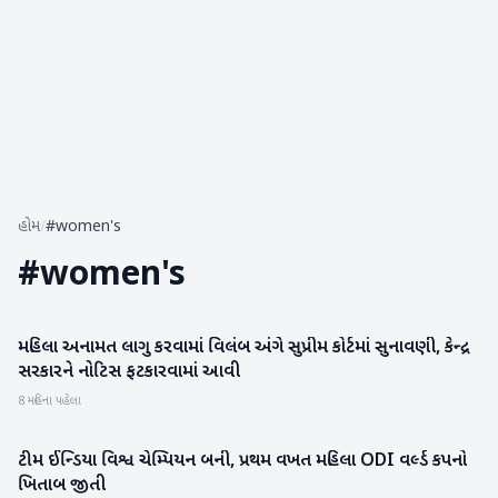
હોમ
/
#women's
#
women's
મહિલા અનામત લાગુ કરવામાં વિલંબ અંગે સુપ્રીમ કોર્ટમાં સુનાવણી, કેન્દ્ર
રાષ્ટ્રીય
સરકારને નોટિસ ફટકારવામાં આવી
8 મહિના પહેલા
ટીમ ઈન્ડિયા વિશ્વ ચેમ્પિયન બની, પ્રથમ વખત મહિલા ODI વર્લ્ડ કપનો
રમતગમત
ખિતાબ જીતી