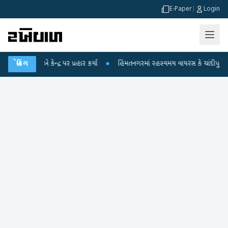
E-Paper
|
Login
 ગાંધીએ કેન્દ્ર પર પ્રહાર કર્યા
બ્રેકિંગ
●
હિંમતનગરમાં રહસ્યમય વાયરસ કે ચાંદીપુરા? 6 