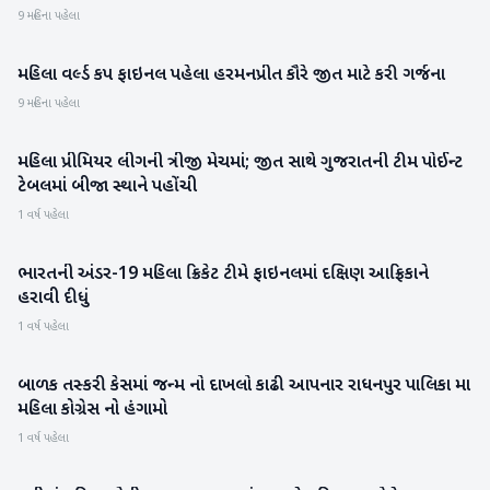
9 મહિના પહેલા
મહિલા વર્લ્ડ કપ ફાઇનલ પહેલા હરમનપ્રીત કૌરે જીત માટે કરી ગર્જના
રમતગમત
9 મહિના પહેલા
મહિલા પ્રીમિયર લીગની ત્રીજી મેચમાં; જીત સાથે ગુજરાતની ટીમ પોઈન્ટ
રમતગમત
ટેબલમાં બીજા સ્થાને પહોંચી
1 વર્ષ પહેલા
ભારતની અંડર-19 મહિલા ક્રિકેટ ટીમે ફાઇનલમાં દક્ષિણ આફ્રિકાને
રમતગમત
હરાવી દીધું
1 વર્ષ પહેલા
બાળક તસ્કરી કેસમાં જન્મ નો દાખલો કાઢી આપનાર રાધનપુર પાલિકા મા
પાટણ
મહિલા કોગ્રેસ નો હંગામો
1 વર્ષ પહેલા