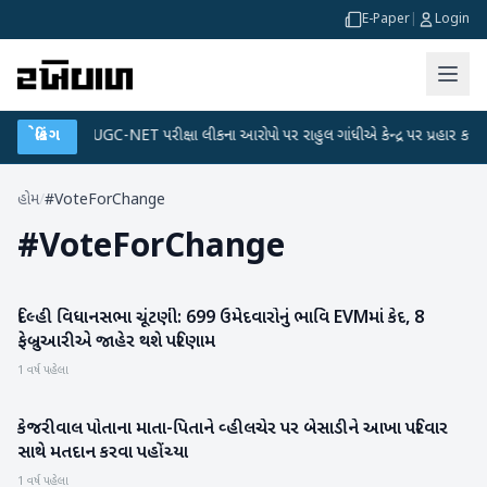
E-Paper
|
Login
 પ્લાન
બ્રેકિંગ
●
UGC-NET પરીક્ષા લીકના આરોપો પર રાહુલ ગાંધીએ કેન્દ્ર પર પ્રહાર કર્યા
●
હોમ
/
#VoteForChange
#
VoteForChange
દિલ્હી વિધાનસભા ચૂંટણી: 699 ઉમેદવારોનું ભાવિ EVMમાં કેદ, 8
રાષ્ટ્રીય
ફેબ્રુઆરીએ જાહેર થશે પરિણામ
1 વર્ષ પહેલા
કેજરીવાલ પોતાના માતા-પિતાને વ્હીલચેર પર બેસાડીને આખા પરિવાર
રાજકારણ
સાથે મતદાન કરવા પહોંચ્યા
1 વર્ષ પહેલા