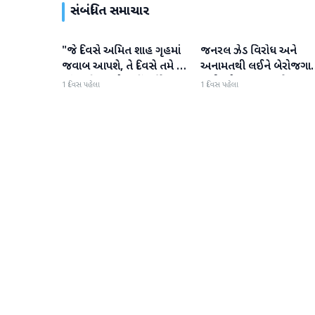
સંબંધિત સમાચાર
"જે દિવસે અમિત શાહ ગૃહમાં
જનરલ ઝેડ વિરોધ અને
રાજકારણ
રાજકારણ
જવાબ આપશે, તે દિવસે તમે તે
અનામતથી લઈને બેરોજગાર
સાંભળી શકશો નહીં," કિરેન
સુધી, મોહન ભાગવતે બધા
1 દિવસ પહેલા
1 દિવસ પહેલા
રિજિજુએ વિપક્ષી પાર્ટીઓ પર
મુદ્દાઓ પર વાત કરી
પ્રહાર કર્યા