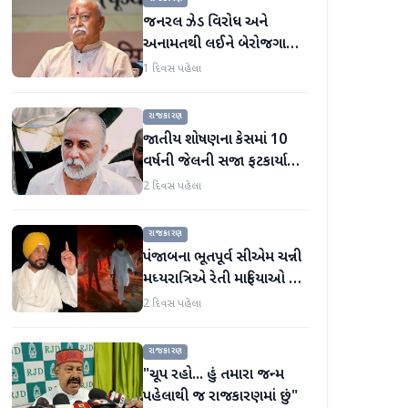
જનરલ ઝેડ વિરોધ અને
અનામતથી લઈને બેરોજગારી
સુધી, મોહન ભાગવતે બધા
1 દિવસ પહેલા
મુદ્દાઓ પર વાત કરી
રાજકારણ
જાતીય શોષણના કેસમાં 10
વર્ષની જેલની સજા ફટકાર્યા
બાદ તરુણ તેજપાલનું પહેલું
2 દિવસ પહેલા
નિવેદન
રાજકારણ
પંજાબના ભૂતપૂર્વ સીએમ ચન્ની
મધ્યરાત્રિએ રેતી માફિયાઓ પર
દરોડા પાડવા નીકળ્યા
2 દિવસ પહેલા
રાજકારણ
"ચૂપ રહો... હું તમારા જન્મ
પહેલાથી જ રાજકારણમાં છું"