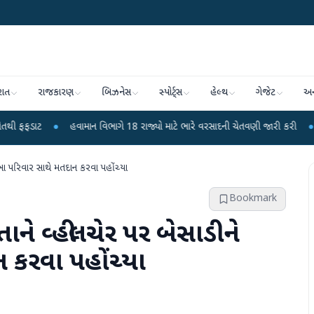
રાત
રાજકારણ
બિઝનેસ
સ્પોર્ટ્સ
હેલ્થ
ગેજેટ
અન
હવામાન વિભાગે 18 રાજ્યો માટે ભારે વરસાદની ચેતવણી જારી કરી
●
સિદ્ધપુરથી બ
ખા પરિવાર સાથે મતદાન કરવા પહોંચ્યા
Bookmark
ાને વ્હીલચેર પર બેસાડીને
કરવા પહોંચ્યા