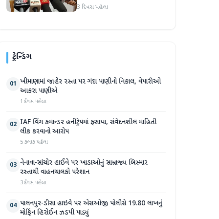
3 દિવસ પહેલા
ટ્રેન્ડિંગ
ખીમાણામાં જાહેર રસ્તા પર ગંદા પાણીનો નિકાલ, વેપારીઓ
01
આકરા પાણીએ
1 દિવસ પહેલા
IAF વિંગ કમાન્ડર હનીટ્રેપમાં ફસાયા, સંવેદનશીલ માહિતી
02
લીક કરવાનો આરોપ
5 કલાક પહેલા
નેનાવા-સાંચોર હાઈવે પર ખાડાઓનું સામ્રાજ્ય બિસ્માર
03
રસ્તાથી વાહનચાલકો પરેશાન
3 દિવસ પહેલા
પાલનપુર-ડીસા હાઇવે પર એસઓજી પોલીસે 19.80 લાખનું
04
મોર્ફિન હિરોઈન ઝડપી પાડ્યું