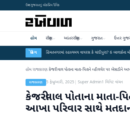
ઉત્તર ગુજરાતનું લોકપ્રિય દૈનિક
હોમ
રાષ્ટ્રીય
આંતરરાષ્ટ્રીય
ગુજરાત
ઉત્તર ગુજ
ર કર્યા
●
હિંમતનગરમાં રહસ્યમય વાયરસ કે ચાંદીપુરા? 6 બાળકોના મોતથી ફફડાટ
બ્રેકિંગ
●
હોમ
/
રાજકારણ
/
કેજરીવાલ પોતાના માતા-પિતાને વ્હીલચેર પર બેસાડીને આ
5 ફેબ્રુઆરી, 2025
|
Super Admin
1
મિનિટ વાંચન
રાજકારણ
કેજરીવાલ પોતાના માતા-પિત
આખા પરિવાર સાથે મતદાન 