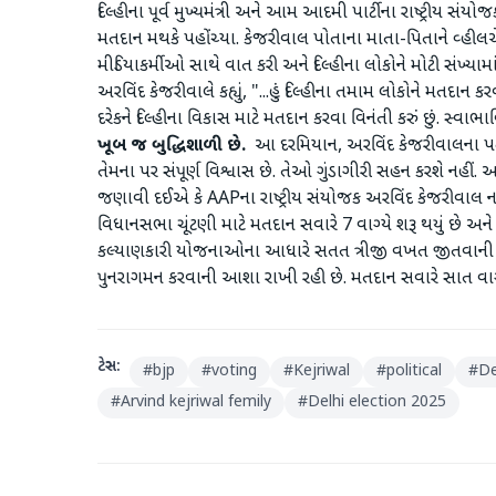
દિલ્હીના પૂર્વ મુખ્યમંત્રી અને આમ આદમી પાર્ટીના રાષ્ટ્રીય 
મતદાન મથકે પહોંચ્યા. કેજરીવાલ પોતાના માતા-પિતાને વ્હીલચેર
મીડિયાકર્મીઓ સાથે વાત કરી અને દિલ્હીના લોકોને મોટી સંખ્ય
અરવિંદ કેજરીવાલે કહ્યું, "...હું દિલ્હીના તમામ લોકોને મતદાન 
દરેકને દિલ્હીના વિકાસ માટે મતદાન કરવા વિનંતી કરું છું. સ્વ
ખૂબ જ બુદ્ધિશાળી છે.
આ દરમિયાન, અરવિંદ કેજરીવાલના પત્ની 
તેમના પર સંપૂર્ણ વિશ્વાસ છે. તેઓ ગુંડાગીરી સહન કરશે નહીં. અ
જણાવી દઈએ કે AAPના રાષ્ટ્રીય સંયોજક અરવિંદ કેજરીવાલ નવી 
વિધાનસભા ચૂંટણી માટે મતદાન સવારે 7 વાગ્યે શરૂ થયું છે અને
કલ્યાણકારી યોજનાઓના આધારે સતત ત્રીજી વખત જીતવાની આશા 
પુનરાગમન કરવાની આશા રાખી રહી છે. મતદાન સવારે સાત વાગ્યે શ
ટેગ્સ:
#
bjp
#
voting
#
Kejriwal
#
political
#
De
#
Arvind kejriwal femily
#
Delhi election 2025