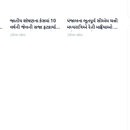
જાતીય શોષણના કેસમાં 10
પંજાબના ભૂતપૂર્વ સીએમ ચન્ની
રાજકારણ
રાજકારણ
ી
વર્ષની જેલની સજા ફટકાર્યા
મધ્યરાત્રિએ રેતી માફિયાઓ પર
બાદ તરુણ તેજપાલનું પહેલું
દરોડા પાડવા નીકળ્યા
2 દિવસ પહેલા
2 દિવસ પહેલા
નિવેદન