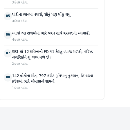
3 દિવસ પહેલા
ચાંદીના ભાવમાં વધારો, સોનું પણ મોંઘુ થયું
05
4 દિવસ પહેલા
આજે આ રાજ્યોમાં ભારે પવન સાથે વરસાદની આગાહી
06
4 દિવસ પહેલા
SBI માં 12 મહિનાની FD પર કેટલું વ્યાજ મળશે, વરિષ્ઠ
07
નાગરિકોને શું લાભ મળે છે?
2 દિવસ પહેલા
142 લોકોના મોત, 797 કરોડ રૂપિયાનું નુકસાન, હિમાચલ
08
પ્રદેશમાં ભારે ચોમાસાનો સામનો
1 દિવસ પહેલા