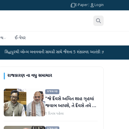
E-Paper
|
Login
્ય
ઈ-પેપર
ોમ્બ બનાવવાની સામગ્રી સાથે જૈશના 5 શંકાસ્પદ આતંકી ઝડપાયા
●
પીએમ મોદીનું હસ્તલિ
રાજકારણ
ના વધુ સમાચાર
રાજકારણ
"જે દિવસે અમિત શાહ ગૃહમાં
જવાબ આપશે, તે દિવસે તમે તે
સાંભળી શકશો નહીં," કિરેન
1 દિવસ પહેલા
રિજિજુએ વિપક્ષી પાર્ટીઓ પર
પ્રહાર કર્યા
રાજકારણ