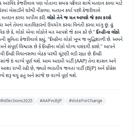
સંયોજક અરવિંદ કેજરીવાલ પણ પોતાના સમગ્ર પરિવાર સાથે મતદાન કરવા માટે
માં બેસાડીને ઘરેથી નીકળ્યા. મતદાન કર્યા પછી કેજરીવાલે
ામાં મતદાન કરવા અપીલ કરી.
લોકો તેને જ મત આપશે જે કામ કરશે
કરવા અને તેમના મતાધિકારનો ઉપયોગ કરવા વિનંતી કરવા માંગુ છું. હું
ાભાવિક છે કે, લોકો એવા લોકોને મત આપશે જે કામ કરે છે."
દિલ્હીના લોકો
સુનિતા કેજરીવાલે કહ્યું, "દિલ્હીના લોકો ખૂબ જ બુદ્ધિશાળી છે. અમને
મને સંપૂર્ણ વિશ્વાસ છે કે દિલ્હીના લોકો યોગ્ય પસંદગી કરશે." આપને
દિલ્હી વિધાનસભા બેઠક પરથી ચૂંટણી લડી રહ્યા છે. દિલ્હી
 સાંજે 6 વાગ્યે પૂર્ણ થશે. આમ આદમી પાર્ટી (AAP) તેના શાસન અને
રાખી રહી છે, જ્યારે ભારતીય જનતા પાર્ટી (BJP) અને કોંગ્રેસ
રૂ થયું હતું અને સાંજે છ વાગ્યે પૂર્ણ થશે.
lhiElections2025
#
AAPvsBJP
#
VoteForChange