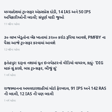
મધ્યપ્રદેશમાં ટ્રાન્સફર એક્સપ્રેસ દોડી, 14 IAS અને 50 IPS
રાષ્ટ્રીય
અધિકારીઓની બદલી; સંપૂર્ણ યાદી જુઓ
11 મહિના પહેલા
૩૦ લાખ ખેડૂતોના બેંક ખાતામાં ૩૨૦૦ કરોડ રૂપિયા આવશે, PMFBY ના
રાષ્ટ્રીય
પૈસા આજે ટ્રાન્સફર કરવામાં આવશે
12 મહિના પહેલા
ફતેહપુર: દારૂના નશામાં ધૂત ઇન્સ્પેક્ટરનો વીડિયો વાયરલ, કહ્યું- 'DIG
રાષ્ટ્રીય
મારું શું કરશે, બસ ટ્રાન્સફર, બીજું શું'
1 વર્ષ પહેલા
રાજસ્થાનના અમલદારશાહીમાં મોટો ફેરબદલ, 91 IPS અને 142 RAS
રાષ્ટ્રીય
ની બદલી, 12 IAS ની પણ બદલી
1 વર્ષ પહેલા