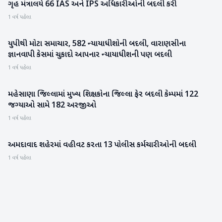
ગૃહ મંત્રાલયે 66 IAS અને IPS અધિકારીઓની બદલી કરી
રાષ્ટ્રીય
1 વર્ષ પહેલા
યુપીથી મોટા સમાચાર, 582 ન્યાયાધીશોની બદલી, વારાણસીના
રાષ્ટ્રીય
જ્ઞાનવાપી કેસમાં ચુકાદો આપનાર ન્યાયાધીશની પણ બદલી
1 વર્ષ પહેલા
મહેસાણા જિલ્લામાં મુખ્ય શિક્ષકોના જિલ્લા ફેર બદલી કેમ્પમાં 122
મહેસાણા
જગ્યાઓ સામે 182 અરજીઓ
1 વર્ષ પહેલા
અમદાવાદ શહેરમાં વહીવટ કરતા 13 પોલીસ કર્મચારીઓની બદલી
ગુજરાત
1 વર્ષ પહેલા