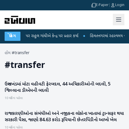
E-Paper
|
Login
 આરોપો પર રાહુલ ગાંધીએ કેન્દ્ર પર પ્રહાર કર્યા
બ્રેકિંગ
●
હિંમતનગરમાં રહસ્યમય વાયરસ કે 
હોમ
/
#transfer
#
transfer
ઉત્તરાખંડમાં મોટા વહીવટી ફેરબદલ, 44 અધિકારીઓની બદલી, 5
રાષ્ટ્રીય
જિલ્લાના ડીએમની બદલી
10 મહિના પહેલા
રાજકારણીઓના સંબંધીઓ અને નજીકના લોકોના ખાતામાં ટ્રાન્સફર થયા
રાષ્ટ્રીય
સરકારી પૈસા, જાણો 84.63 કરોડ રૂપિયાની છેતરપિંડીનો આખો ખેલ
10 મહિના પહેલા