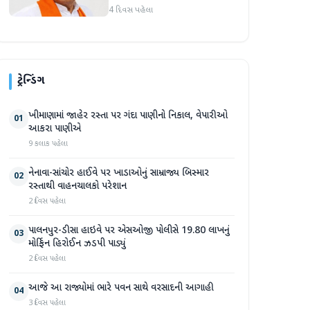
માર્જિનથી આગળ
4 દિવસ પહેલા
ટ્રેન્ડિંગ
ખીમાણામાં જાહેર રસ્તા પર ગંદા પાણીનો નિકાલ, વેપારીઓ
01
આકરા પાણીએ
9 કલાક પહેલા
નેનાવા-સાંચોર હાઈવે પર ખાડાઓનું સામ્રાજ્ય બિસ્માર
02
રસ્તાથી વાહનચાલકો પરેશાન
2 દિવસ પહેલા
પાલનપુર-ડીસા હાઇવે પર એસઓજી પોલીસે 19.80 લાખનું
03
મોર્ફિન હિરોઈન ઝડપી પાડ્યું
2 દિવસ પહેલા
આજે આ રાજ્યોમાં ભારે પવન સાથે વરસાદની આગાહી
04
3 દિવસ પહેલા