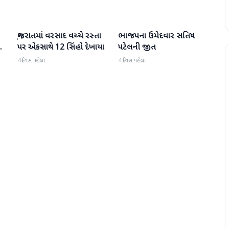
ગુજરાતમાં વરસાદ વચ્ચે રસ્તા
ભાજપના ઉમેદવાર સતિષ
ગુજરાત
ગુજરાત
પર એકસાથે 12 સિંહો દેખાયા
પટેલની જીત
4 દિવસ પહેલા
4 દિવસ પહેલા