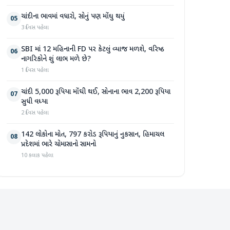
ચાંદીના ભાવમાં વધારો, સોનું પણ મોંઘુ થયું
05
3 દિવસ પહેલા
SBI માં 12 મહિનાની FD પર કેટલું વ્યાજ મળશે, વરિષ્ઠ
06
નાગરિકોને શું લાભ મળે છે?
1 દિવસ પહેલા
ચાંદી 5,000 રૂપિયા મોંઘી થઈ, સોનાના ભાવ 2,200 રૂપિયા
07
સુધી વધ્યા
2 દિવસ પહેલા
142 લોકોના મોત, 797 કરોડ રૂપિયાનું નુકસાન, હિમાચલ
08
પ્રદેશમાં ભારે ચોમાસાનો સામનો
10 કલાક પહેલા