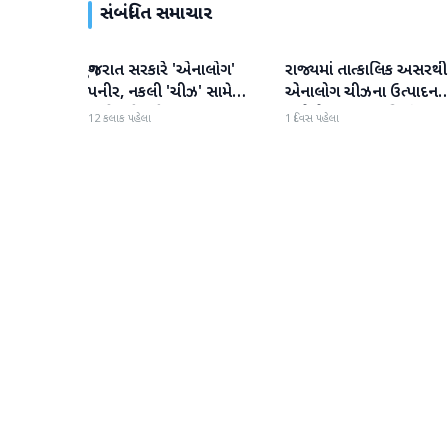
સંબંધિત સમાચાર
ગુજરાત સરકારે 'એનાલોગ'
રાજ્યમાં તાત્કાલિક અસરથી
ગુજરાત
ગુજરાત
પનીર, નકલી 'ચીઝ' સામે
એનાલોગ ચીઝના ઉત્પાદન
કાર્યવાહી કરી
અને વેચાણ પર પ્રતિબંધ.
12 કલાક પહેલા
1 દિવસ પહેલા