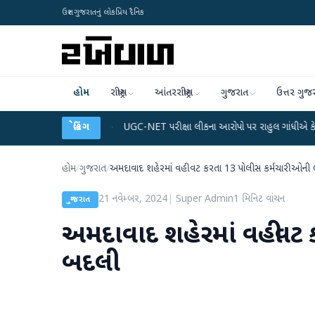
ઉત્તર ગુજરાતનું લોકપ્રિય દૈનિક
હોમ
રાષ્ટ્રીય
આંતરરાષ્ટ્રીય
ગુજરાત
ઉત્તર ગુજ
ડેટા પ્લાન
●
UGC-NET પરીક્ષા લીકના આરોપો પર રાહુલ ગાંધીએ કેન્દ્ર પર પ્રહાર કર્ય
બ્રેકિંગ
હોમ
/
ગુજરાત
/
અમદાવાદ શહેરમાં વહીવટ કરતા 13 પોલીસ કર્મચારીઓની
21 નવેમ્બર, 2024
|
Super Admin
1
મિનિટ વાંચન
ગુજરાત
અમદાવાદ શહેરમાં વહીવટ 
બદલી