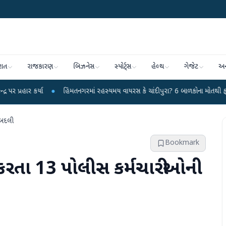
રાત
રાજકારણ
બિઝનેસ
સ્પોર્ટ્સ
હેલ્થ
ગેજેટ
અન
ા
●
હિંમતનગરમાં રહસ્યમય વાયરસ કે ચાંદીપુરા? 6 બાળકોના મોતથી ફફડાટ
●
હવ
 બદલી
Bookmark
કરતા 13 પોલીસ કર્મચારીઓની