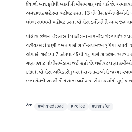
દિવાળી બાદ ફરીથી બદલીની મોસમ શરૂ થઈ ગઈ છે. અમદાવ
અમદાવાદ શહેરમાં વહીવટ કરતા 13 પોલીસ કર્મચારીઓની 
લાંબા સમયથી વહીવટ કરતા પોલીસ કર્મીઓની અન્ય જીલ્લામાં ટ
પોલીસ સ્ટેશન વિસ્તારમાં પોલીસના નાક નીચે ગેરકાયદેસર 
વહીવટદારો ઘણી વખત પોલીસ ઈન્સપેક્ટરને રૂપિયા કમાવી
હોય છે. શહેરમાં 7 ઝોનમાં 45થી વધુ પોલીસ સ્ટેશન આવ્યા 
ગણગણાટ પોલીસબેડામાં થઈ રહ્યો છે. વહીવટ ઘણા કર્મીઓ
કક્ષાના પોલીસ અધિકારીનું ધ્યાન રાખનારાઓની જગ્યા યથા
છતા તેમની બદલી કી નખાતા વહીવટદારોમાં ચર્ચાનો મુદ્દો બન્ય
ટેગ્સ:
#
Ahmedabad
#
Police
#
transfer