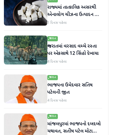
રાજ્યમાં તાત્કાલિક અસરથી
એનાલોગ ચીઝના ઉત્પાદન અને
વેચાણ પર પ્રતિબંધ.
1 દિવસ પહેલા
ગુજરાત
ગુજરાતમાં વરસાદ વચ્ચે રસ્તા
પર એકસાથે 12 સિંહો દેખાયા
4 દિવસ પહેલા
ગુજરાત
ભાજપના ઉમેદવાર સતિષ
પટેલની જીત
4 દિવસ પહેલા
ગુજરાત
માંજલપુરમાં ભાજપનો દબદબો
યથાવત, સતીષ પટેલ મોટા