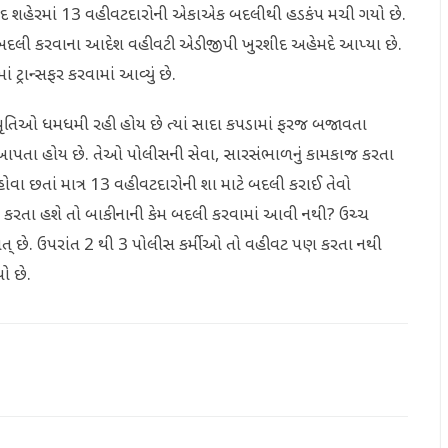
ાદ શહેરમાં 13 વહીવટદારોની એકાએક બદલીથી હડકંપ મચી ગયો છે.
બદલી કરવાના આદેશ વહીવટી એડીજીપી ખુરશીદ અહેમદે આપ્યા છે.
્રાન્સફર કરવામાં આવ્યું છે.
પ્રવૃતિઓ ધમધમી રહી હોય છે ત્યાં સાદા કપડામાં ફરજ બજાવતા
 આપતા હોય છે. તેઓ પોલીસની સેવા, સારસંભાળનું કામકાજ કરતા
હોવા છતાં માત્ર 13 વહીવટદારોની શા માટે બદલી કરાઈ તેવો
 કરતા હશે તો બાકીનાની કેમ બદલી કરવામાં આવી નથી? ઉચ્ચ
વત્ છે. ઉપરાંત 2 થી 3 પોલીસ કર્મીઓ તો વહીવટ પણ કરતા નથી
ો છે.