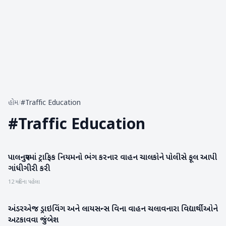
હોમ
/
#Traffic Education
#
Traffic Education
પાલનપુરમાં ટ્રાફિક નિયમનો ભંગ કરનાર વાહન ચાલકોને પોલીસે ફૂલ આપી
બનાસકાંઠા
ગાંધીગીરી કરી
12 મહિના પહેલા
અંડરએજ ડ્રાઇવિંગ અને લાયસન્સ વિના વાહન ચલાવનારા વિદ્યાર્થીઓને
મહેસાણા
અટકાવવા જુંબેશ