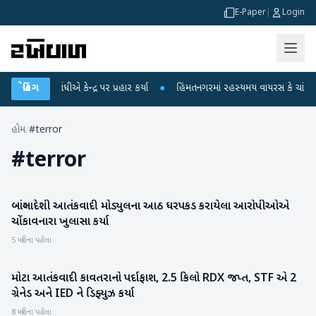
E-Paper
|
Login
ાહુલ ગાંધીએ કેન્દ્ર પર પ્રહાર કર્યા
બ્રેકિંગ
●
હિંમતનગરમાં રહસ્યમય વાયરસ કે ચાંદીપુરા?
હોમ
/
#terror
#
terror
બાંગ્લાદેશી આતંકવાદી મોડ્યુલના આઠ ધરપકડ કરાયેલા આરોપીઓએ
રાષ્ટ્રીય
ચોંકાવનારા ખુલાસા કર્યા
5 મહિના પહેલા
મોટા આતંકવાદી કાવતરાનો પર્દાફાશ, 2.5 કિલો RDX જપ્ત, STF એ 2
રાષ્ટ્રીય
ગ્રેનેડ અને IED ને ડિફ્યુઝ કર્યા
8 મહિના પહેલા