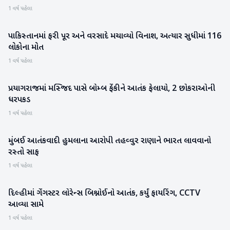
1 વર્ષ પહેલા
પાકિસ્તાનમાં ફરી પૂર અને વરસાદે મચાવ્યો વિનાશ, અત્યાર સુધીમાં 116
આંતરરાષ્ટ્રીય
લોકોના મોત
1 વર્ષ પહેલા
પ્રયાગરાજમાં મસ્જિદ પાસે બોમ્બ ફેંકીને આતંક ફેલાયો, 2 છોકરાઓની
રાષ્ટ્રીય
ધરપકડ
1 વર્ષ પહેલા
મુંબઈ આતંકવાદી હુમલાના આરોપી તહવ્વુર રાણાને ભારત લાવવાનો
આંતરરાષ્ટ્રીય
રસ્તો સાફ
1 વર્ષ પહેલા
દિલ્હીમાં ગેંગસ્ટર લોરેન્સ બિશ્નોઈનો આતંક, કર્યું ફાયરિંગ, CCTV
રાષ્ટ્રીય
આવ્યા સામે
1 વર્ષ પહેલા