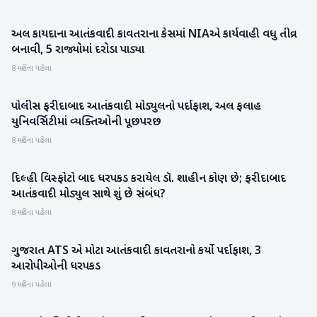
અલ કાયદાના આતંકવાદી કાવતરાના કેસમાં NIAએ કાર્યવાહી વધુ તીવ્ર
રાષ્ટ્રીય
બનાવી, 5 રાજ્યોમાં દરોડા પાડ્યા
8 મહિના પહેલા
પોલીસ ફરીદાબાદ આતંકવાદી મોડ્યુલનો પર્દાફાશ, અલ ફલાહ
રાષ્ટ્રીય
યુનિવર્સિટીમાં વ્યક્તિઓની પૂછપરછ
8 મહિના પહેલા
દિલ્હી વિસ્ફોટો બાદ ધરપકડ કરાયેલ ડૉ. શાહીન કોણ છે; ફરીદાબાદ
રાષ્ટ્રીય
આતંકવાદી મોડ્યુલ સાથે શું છે સંબંધ?
8 મહિના પહેલા
ગુજરાત ATS એ મોટા આતંકવાદી કાવતરાનો કર્યો પર્દાફાશ, 3
રાષ્ટ્રીય
આરોપીઓની ધરપકડ
9 મહિના પહેલા