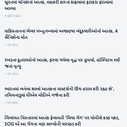
સુરતમાં ધનિકોનો આતંક, લક્ઝરી કારના કાફલામાં ફટાકડા ફોડવામાં
ગુજરાત
આવ્યા
9 મહિના પહેલા
પાકિસ્તાનના ખૈબર પખ્તુનખ્વામાં અજાણ્યા બંદૂકધારીઓનો આતંક, 4
રાષ્ટ્રીય
સૈનિકોના મોત
1 વર્ષ પહેલા
રખડતા કૂતરાઓનો આતંક, ફરવા ગયેલા વૃદ્ધ પર હુમલો, હોસ્પિટલ લઈ
રાષ્ટ્રીય
જતાં મૃત્યુ
1 વર્ષ પહેલા
ભારતમાં બનેલા શસ્ત્રો આતંકના માસ્ટર્સની ઊંઘ હરામ કરી રહ્યા છે',
રાષ્ટ્રીય
તમિલનાડુમાં પીએમ મોદીએ ગર્જના કરી
1 વર્ષ પહેલા
લિંબાયત વિસ્તારમાં આતંક ફેલાવતી 'ચિયા ગેંગ' પર પોલીસે કડક પકડ,
રાષ્ટ્રીય
SOG એ આ ગેંગના ત્રણ સભ્યોની ધરપકડ કરી